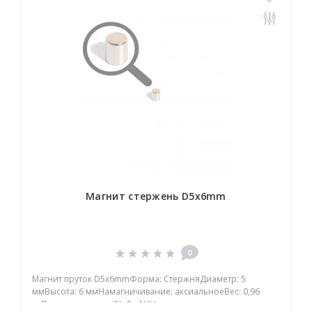
Магнит стержень D5x6mm
0
Магнит пруток D5x6mmФорма: СтержняДиаметр: 5
ммВысота: 6 ммНамагничивание: аксиальноеВес: 0,96
грПокрыт. никель.: (Ni-Cu-Ni)Намагничивание: