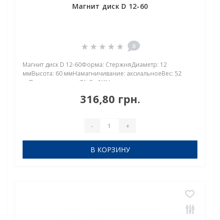
Магнит диск D 12-60
0
Магнит диск D 12-60Форма: СтержняДиаметр: 12
ммВысота: 60 ммНамагничивание: аксиальноеВес: 52
грПокрыт. никель.: (Ni-Cu-Ni)Намагничивание:
N38Сцепление прибл.: 6,40 кгТемпература использования:
316,80 грн.
до 80°CНеодимовый магнит диск D 12×60 мм —
максимальная..
-
+
В КОРЗИНУ