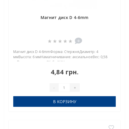
Магнит диск D 4-6mm
0
Магнит диск D 4-6mmФорма: СтержняДиаметр: 4
ммВысота: 6 ммНамагничивание: аксиальноеВес: 0,58
грПокрыт. никель.: (Ni-Cu-Ni)Намагничивание:
N38Сцепление прибл.: 0,580 кгТемпература
4,84 грн.
использования: до 80°CНеодимовый магнит диск D 4×6 мм
— компактная мо..
-
+
В КОРЗИНУ