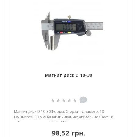
Магнит диск D 10-30
0
Магнит диск D 10-30Форма: СтержняДиаметр: 10
ммВысота: 30 ммНамагничивание: аксиальноеВес: 18
грПокрыт. никель.: (Ni-Cu-Ni)Намагничивание:
N38Сцепление прибл.: 4,10 кгТемпература использования:
98,52 грн.
до 80°CНеодимовый магнит диск D 10-30 мм — мощный