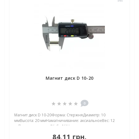
Магнит диск D 10-20
0
Магнит диск D 10-20Форма: СтержняДиаметр: 10
ммВысота: 20 ммНамагничивание: аксиальноеВес: 12
грПокрыт. никель.: (Ni-Cu-Ni)Намагничивание:
N38Сцепление прибл.: 3,90 кгТемпература использования:
84,11 грн.
до 80°CНеодимовый магнит диск D 10-20 мм — компактная