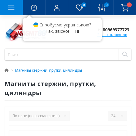
0
0
0
Спробуємо українською?
+380969377723
Так, звісно!
Ні
Заказать звонок
Магниты стержни, прутки, цилиндры
Магниты стержни, прутки,
цилиндры