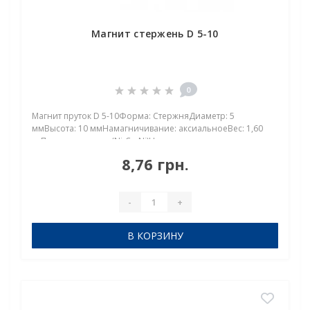
Магнит стержень D 5-10
0
Магнит пруток D 5-10Форма: СтержняДиаметр: 5
ммВысота: 10 ммНамагничивание: аксиальноеВес: 1,60
грПокрыт. никель.: (Ni-Cu-Ni)Намагничивание:
N38Сцепление прибл.: 1,00 кгТемпература использования:
8,76 грн.
до 80°CМагнит пруток D 5-10 мм — компактный
неодимовы..
-
+
В КОРЗИНУ