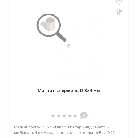
Магнит стержень D 3х4 мм
0
Магнит пруток D 3х4 ммФорма: СтержняДиаметр: 3
ммВысота: 4 ммНамагничивание: аксиальноеВес: 0,22