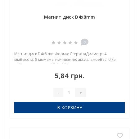
Магнит диск D4x8mm
0
Магнит диск D4x8 mmФорма: СтержняДиаметр: 4
ммВысота: 8 ммНамагничивание: аксиальноеВес: 0,75
грПокрыт. никель.: (Ni-Cu-Ni)Намагничивание:
N38Сцепление прибл.: 1,00 кгТемпература использования:
5,84 грн.
до 80°CНеодимовый магнит диск D 4х8 мм — компактный
фор..
-
+
В КОРЗИНУ