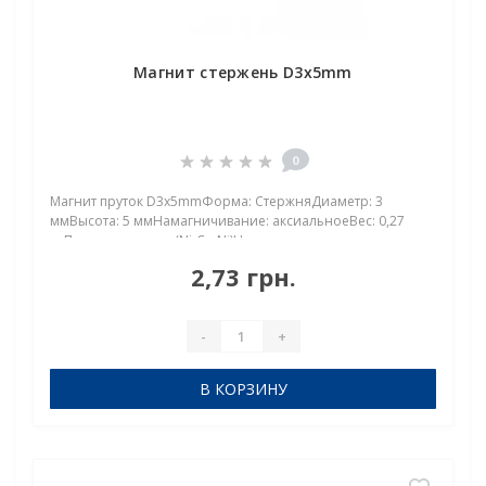
Магнит стержень D3x5mm
0
Магнит пруток D3x5mmФорма: СтержняДиаметр: 3
ммВысота: 5 ммНамагничивание: аксиальноеВес: 0,27
грПокрыт. никель.: (Ni-Cu-Ni)Намагничивание:
N38Сцепление прибл.: 0,550 кгТемпература
2,73 грн.
использования: до 80°CНеодимовый магнит стержень 3х5
мм: мален..
-
+
В КОРЗИНУ