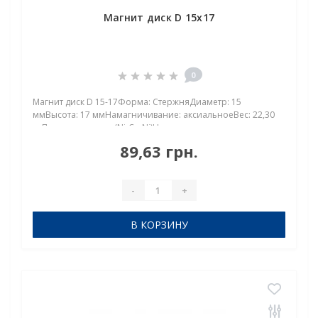
Магнит диск D 15х17
0
Магнит диск D 15-17Форма: СтержняДиаметр: 15
ммВысота: 17 ммНамагничивание: аксиальноеВес: 22,30
грПокрыт. никель.: (Ni-Cu-Ni)Намагничивание:
N38Сцепление прибл.: 12,00 кгТемпература
89,63 грн.
использования: до 80°CНеодимовый магнит стержень
15×17 мм: форма, к..
-
+
В КОРЗИНУ