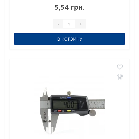
N38Сцепление прибл.: 0,670 кгТемпература
5,54 грн.
использования: до 80°CНеодимовый магнит пруток
D5x6mm — компактная м..
-
+
В КОРЗИНУ