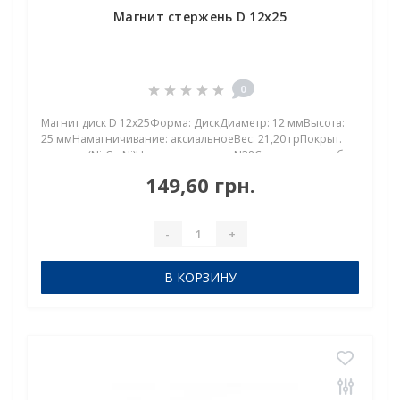
Магнит стержень D 12x25
0
Магнит диск D 12x25Форма: ДискДиаметр: 12 ммВысота:
25 ммНамагничивание: аксиальноеВес: 21,20 грПокрыт.
никель.: (Ni-Cu-Ni)Намагничивание: N38Сцепление прибл.:
6.700 кгТемпература использования: до 80°CНеодимовый
149,60 грн.
магнит стержень 12х25: основные хара..
-
+
В КОРЗИНУ