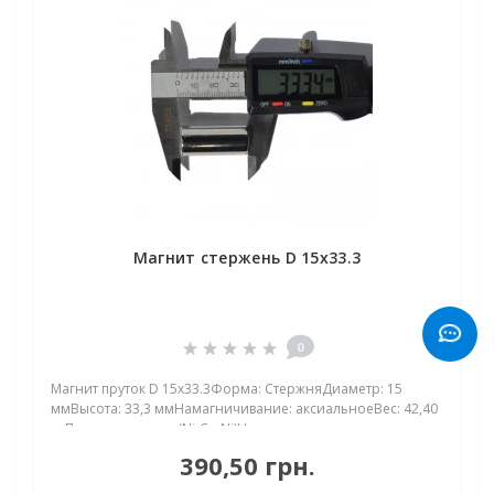
Магнит стержень D 15х33.3
0
Магнит пруток D 15х33.3Форма: СтержняДиаметр: 15
ммВысота: 33,3 ммНамагничивание: аксиальноеВес: 42,40
грПокрыт. никель.: (Ni-Cu-Ni)Намагничивание:
N38Сцепление прибл.: 18,00 кгТемпература
390,50 грн.
использования: до 80°CМагнит пруток D 15х33,3: сила в
удобно..