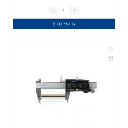
удлиненн..
-
+
В КОРЗИНУ