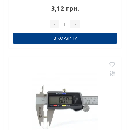
N38Сцепление прибл.: 0,560 кгТемпература
3,12 грн.
использования: до 80°CНеодимовый магнит стержень
D3×6 мм — компакт..
-
+
В КОРЗИНУ