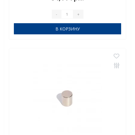
с..
-
+
В КОРЗИНУ