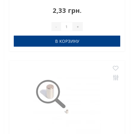
грПокрыт. никель.: (Ni-Cu-Ni)Намагничивание:
N38Сцепление прибл.: 0,450 кгТемпература
2,33 грн.
использования: до 80°C ..
-
+
В КОРЗИНУ