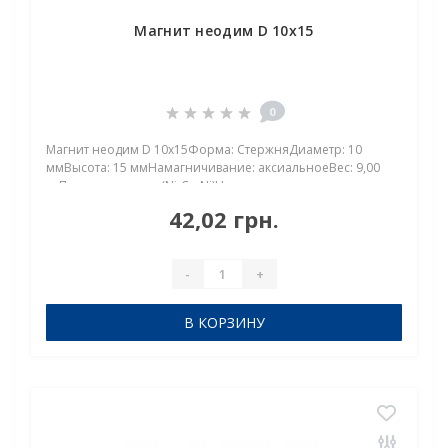
Магнит неодим D 10х15
0
Магнит неодим D 10х15Форма: СтержняДиаметр: 10
ммВысота: 15 ммНамагничивание: аксиальноеВес: 9,00
грПокрыт. никель.: (Ni-Cu-Ni)Намагничивание:
N38Сцепление прибл.: 5,500 кгТемпература
42,02 грн.
использования: до 80°CНеодимовый магнит диск D 10х15
мм — компакт..
-
+
В КОРЗИНУ