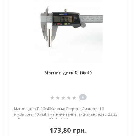
Магнит диск D 10х40
0
Магнит диск D 10х40Форма: СтержняДиаметр: 10
ммВысота: 40 ммНамагничивание: аксиальноеВес: 23,25
грПокрыт. никель.: (Ni-Cu-Ni)Намагничивание:
N38Сцепление прибл.: 4,50 кгТемпература использования:
173,80 грн.
до 80°CНеодимовый магнит стержень 10х40 мм: