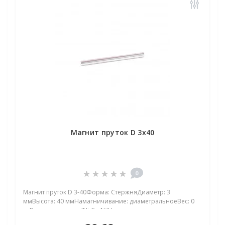
Магнит пруток D 3x40
0
Магнит пруток D 3-40Форма: СтержняДиаметр: 3
ммВысота: 40 ммНамагничивание: диаметральноеВес: 0
грПокрыт. никель.: (Ni-Cu-Ni)Намагничивание:
N38Сцепление прибл.: 0 кгТемпература использования: