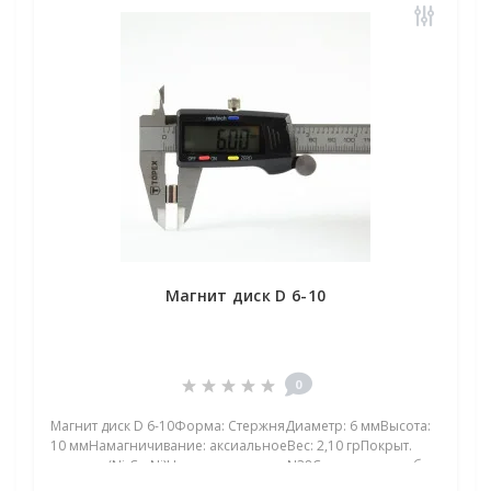
Магнит диск D 6-10
0
Магнит диск D 6-10Форма: СтержняДиаметр: 6 ммВысота:
10 ммНамагничивание: аксиальноеВес: 2,10 грПокрыт.
никель.: (Ni-Cu-Ni)Намагничивание: N38Сцепление прибл.:
1,700 кгТемпература использования: до 80°CЕсть вещи,