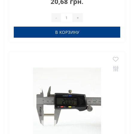
20,68 грн.
до 80°CНеодимовый магнит стержень 3х40 мм: т..
-
+
В КОРЗИНУ