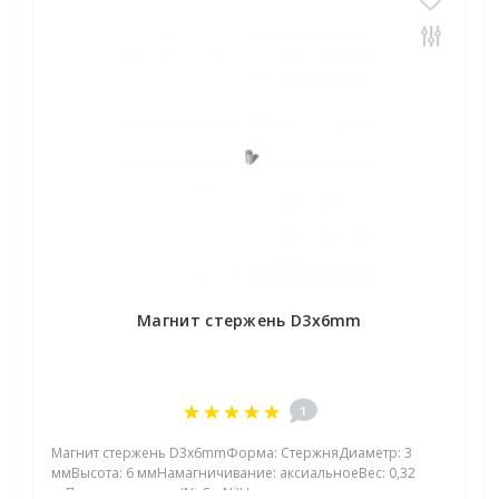
Магнит стержень D3x6mm
1
Магнит стержень D3x6mmФорма: СтержняДиаметр: 3
ммВысота: 6 ммНамагничивание: аксиальноеВес: 0,32
грПокрыт. никель.: (Ni-Cu-Ni)Намагничивание: