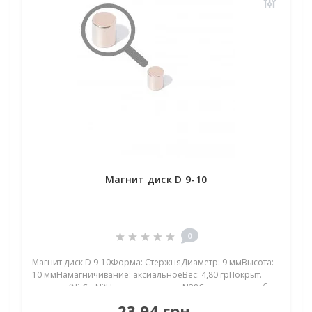
Магнит диск D 9-10
0
Магнит диск D 9-10Форма: СтержняДиаметр: 9 ммВысота:
10 ммНамагничивание: аксиальноеВес: 4,80 грПокрыт.
никель.: (Ni-Cu-Ni)Намагничивание: N38Сцепление прибл.:
3,25 кгТемпература использования: до 80°CНеодимовый
23,94 грн.