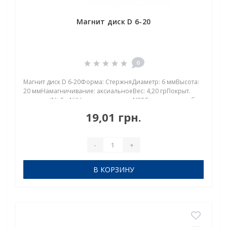
Магнит диск D 6-20
0
Магнит диск D 6-20Форма: СтержняДиаметр: 6 ммВысота:
20 ммНамагничивание: аксиальноеВес: 4,20 грПокрыт.
никель.: (Ni-Cu-Ni)Намагничивание: N38Сцепление прибл.:
1,500 кгТемпература использования: до 80°C Магнит диск
19,01 грн.
D 6-20 мм — мощный неодимовый..
-
+
В КОРЗИНУ