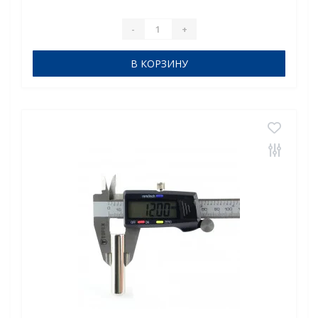
компа..
-
+
В КОРЗИНУ