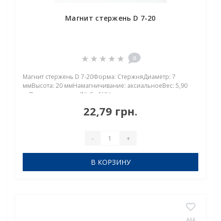
Магнит стержень D 7-20
0
Магнит стержень D 7-20Форма: СтержняДиаметр: 7
ммВысота: 20 ммНамагничивание: аксиальноеВес: 5,90
грПокрыт. никель.: (Ni-Cu-Ni)Намагничивание:
N38Сцепление прибл.: 1,450 кгТемпература
22,79 грн.
использования: до 80°CНеодимовый магнит стержень
7х20 мм — компакт..
-
+
В КОРЗИНУ