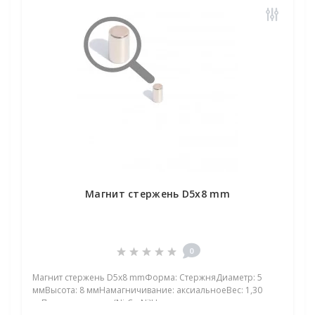
Магнит стержень D5x8 mm
0
Магнит стержень D5x8 mmФорма: СтержняДиаметр: 5
ммВысота: 8 ммНамагничивание: аксиальноеВес: 1,30
грПокрыт. никель.: (Ni-Cu-Ni)Намагничивание: