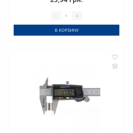
магнит диск D 9-10 мм - мощное решени..
-
+
В КОРЗИНУ