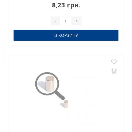
N38Сцепление прибл.: 0,900 кгТемпература
8,23 грн.
использования: до 80°CНеодимовый магнит стержень
D5x8 mm для точн..
-
+
В КОРЗИНУ