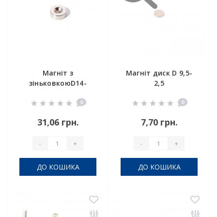
Магніт з
Магніт диск D 9,5-
зіньковкоюD14-
2,5
d7/3,5хh5 мм
0
0
31,06 грн.
7,70 грн.
-
+
-
+
ДО КОШИКА
ДО КОШИКА