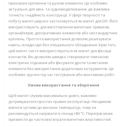
приховані кріплення та рухомі елементи. Це особливо
актуально для авіа- та судномоделювання, де важлива
точність і надійність конструкції. У сфері творчості та
побуту магніт широко застосовується як магніт для DIY. Його
використовують для виготовлення магнітних тримачів,
органайзерів, декоративних елементів або нестандартних
кріплень. Простота використання дозволяє реалізувати
навіть складні ідеї без спеціального обладнання. Крім того,
цей магніт часто використовується як магніт для фіксації
контактів. Він дозволяє швидко створювати тимчасові
електричні з’єднання або фіксувати дроти та металеві
елементи без використання додаткових інструментів. Це
особливо зручно під час тестування або монтажних робіт.
Умови використання та зберігання
Щоб магніт служив максимально довго, важливо
дотримуватися простих правил експлуатації. Неодимові
магніти чутливі до високих температур, тому не
рекомендується нагрівати їх понад +80 °C. Перегрів може
призвести до часткової втрати магнітних властивостей.