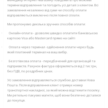
менеджер інтернет-магазину повідомить про можливі
терміни відправлення та погодить усі деталі з клієнтом. Всі
замовлення незалежно від суми чи способу оплати
відправляються виключно після повної сплати.
Ми пропонуємо декілька зручних способів оплати:
·
Онлайн-оплата - дозволяє швидко оплатити банківською
карткою
Visa
або
Mastercard
прямо на сайті
·
Оплата через термінал -здійснення оплати через будь
який платіжний термінал на ваш вибір.
·
Безготівкова оплата - передбачений для організацій та
підприємств. Рахунок-фактура оформляється від 2 тис грн,
без ПДВ, по роздрібних цінах.
Усі замовлення відправляються службою доставки Нова
Пошта. Після відправлення клієнт отримує номер
транспортної накладної, за який можна відстежити посилку.
Ми ретельно пакуємо магніти, щоб вони безпечно дісталися
до покупця.