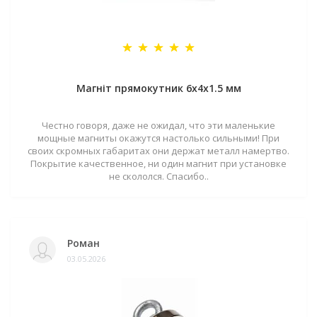
Магніт прямокутник 6х4х1.5 мм
Честно говоря, даже не ожидал, что эти маленькие
мощные магниты окажутся настолько сильными! При
своих скромных габаритах они держат металл намертво.
Покрытие качественное, ни один магнит при установке
не скололся. Спасибо..
Роман
03.05.2026