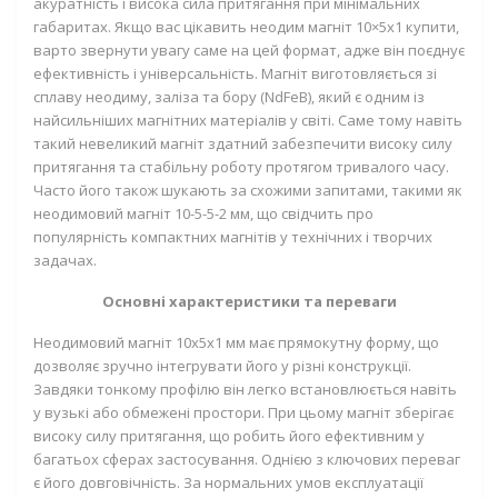
акуратність і висока сила притягання при мінімальних
габаритах. Якщо вас цікавить неодим магніт 10×5х1 купити,
варто звернути увагу саме на цей формат, адже він поєднує
ефективність і універсальність. Магніт виготовляється зі
сплаву неодиму, заліза та бору (NdFeB), який є одним із
найсильніших магнітних матеріалів у світі. Саме тому навіть
такий невеликий магніт здатний забезпечити високу силу
притягання та стабільну роботу протягом тривалого часу.
Часто його також шукають за схожими запитами, такими як
неодимовий магніт 10-5-5-2 мм, що свідчить про
популярність компактних магнітів у технічних і творчих
задачах.
Основні характеристики та переваги
Неодимовий магніт 10x5x1 мм має прямокутну форму, що
дозволяє зручно інтегрувати його у різні конструкції.
Завдяки тонкому профілю він легко встановлюється навіть
у вузькі або обмежені простори. При цьому магніт зберігає
високу силу притягання, що робить його ефективним у
багатьох сферах застосування. Однією з ключових переваг
є його довговічність. За нормальних умов експлуатації