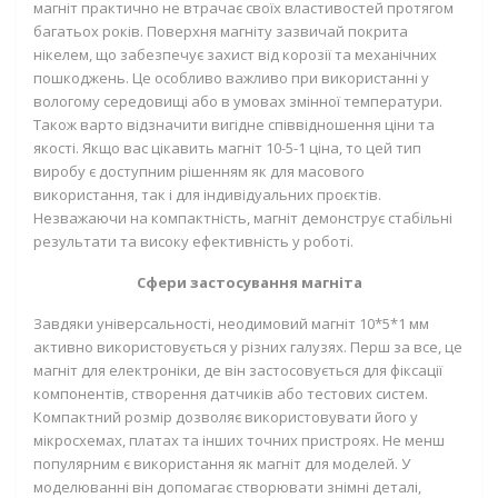
магніт практично не втрачає своїх властивостей протягом
багатьох років. Поверхня магніту зазвичай покрита
нікелем, що забезпечує захист від корозії та механічних
пошкоджень. Це особливо важливо при використанні у
вологому середовищі або в умовах змінної температури.
Також варто відзначити вигідне співвідношення ціни та
якості. Якщо вас цікавить магніт 10-5-1 ціна, то цей тип
виробу є доступним рішенням як для масового
використання, так і для індивідуальних проєктів.
Незважаючи на компактність, магніт демонструє стабільні
результати та високу ефективність у роботі.
Сфери застосування магніта
Завдяки універсальності, неодимовий магніт 10*5*1 мм
активно використовується у різних галузях. Перш за все, це
магніт для електроніки, де він застосовується для фіксації
компонентів, створення датчиків або тестових систем.
Компактний розмір дозволяє використовувати його у
мікросхемах, платах та інших точних пристроях. Не менш
популярним є використання як магніт для моделей. У
моделюванні він допомагає створювати знімні деталі,