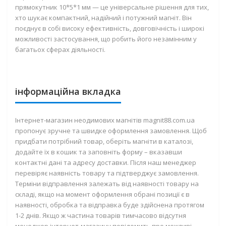
прямокутник 10*5*1 мм — це універсальне рішення для тих,
хто шукає компактний, надійний і потужний магніт. Він
поєднує в собі високу ефективність, довговічність і широкі
можливості застосування, що робить його незамінним у
багатьох сферах діяльності.
інформаційна вкладка
Інтернет-магазин неодимових магнітів magnit88.com.ua
пропонує зручне та швидке оформлення замовлення. Щоб
придбати потрібний товар, оберіть магніти в каталозі,
додайте їх в кошик та заповніть форму – вказавши
контактні дані та адресу доставки. Після наш менеджер
перевіряє наявність товару та підтверджує замовлення.
Терміни відправлення залежать від наявності товару на
складі, якщо на момент оформлення обрані позиції є в
наявності, обробка та відправка буде здійснена протягом
1-2 днів. Якщо ж частина товарів тимчасово відсутня