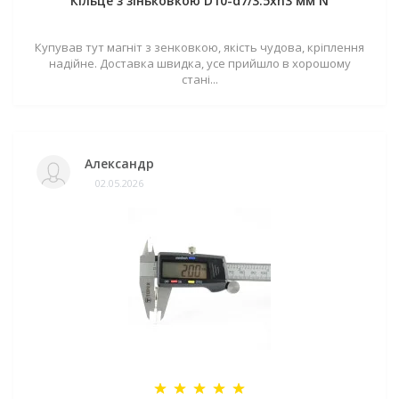
Кільце з зіньковкою D10-d7/3.5хh3 мм N
Купував тут магніт з зенковкою, якість чудова, кріплення
надійне. Доставка швидка, усе прийшло в хорошому
стані...
Александр
02.05.2026