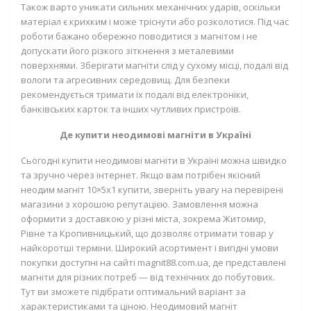
Також варто уникати сильних механічних ударів, оскільки
матеріал є крихким і може тріснути або розколотися. Під час
роботи бажано обережно поводитися з магнітом і не
допускати його різкого зіткнення з металевими
поверхнями. Зберігати магніти слід у сухому місці, подалі від
вологи та агресивних середовищ. Для безпеки
рекомендується тримати їх подалі від електроніки,
банківських карток та інших чутливих пристроїв.
Де купити неодимові магніти в Україні
Сьогодні купити неодимові магніти в Україні можна швидко
та зручно через інтернет. Якщо вам потрібен якісний
неодим магніт 10×5х1 купити, зверніть увагу на перевірені
магазини з хорошою репутацією. Замовлення можна
оформити з доставкою у різні міста, зокрема Житомир,
Рівне та Кропивницький, що дозволяє отримати товар у
найкоротші терміни. Широкий асортимент і вигідні умови
покупки доступні на сайті magnit88.com.ua, де представлені
магніти для різних потреб — від технічних до побутових.
Тут ви зможете підібрати оптимальний варіант за
характеристиками та ціною. Неодимовий магніт