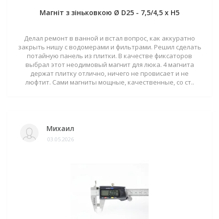
Магніт з зіньковкою Ø D25 - 7,5/4,5 х H5
Делал ремонт в ванной и встал вопрос, как аккуратно
закрыть нишу с водомерами и фильтрами. Решил сделать
потайную панель из плитки. В качестве фиксаторов
выбрал этот неодимовый магнит для люка. 4 магнита
держат плитку отлично, ничего не провисает и не
люфтит. Сами магниты мощные, качественные, со ст..
Михаил
03.05.2026