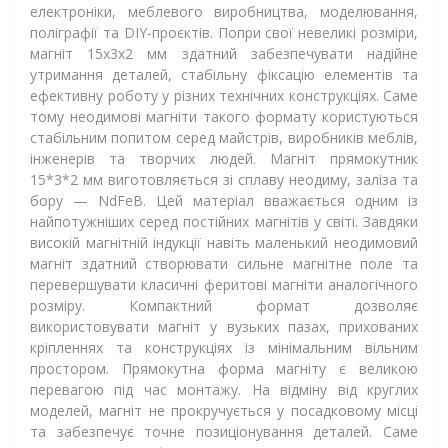
електроніки, меблевого виробництва, моделювання,
поліграфії та DIY-проєктів. Попри свої невеликі розміри,
магніт 15х3х2 мм здатний забезпечувати надійне
утримання деталей, стабільну фіксацію елементів та
ефективну роботу у різних технічних конструкціях. Саме
тому неодимові магніти такого формату користуються
стабільним попитом серед майстрів, виробників меблів,
інженерів та творчих людей. Магніт прямокутник
15*3*2 мм виготовляється зі сплаву неодиму, заліза та
бору — NdFeB. Цей матеріал вважається одним із
найпотужніших серед постійних магнітів у світі. Завдяки
високій магнітній індукції навіть маленький неодимовий
магніт здатний створювати сильне магнітне поле та
перевершувати класичні феритові магніти аналогічного
розміру. Компактний формат дозволяє
використовувати магніт у вузьких пазах, прихованих
кріпленнях та конструкціях із мінімальним вільним
простором. Прямокутна форма магніту є великою
перевагою під час монтажу. На відміну від круглих
моделей, магніт не прокручується у посадковому місці
та забезпечує точне позиціонування деталей. Саме