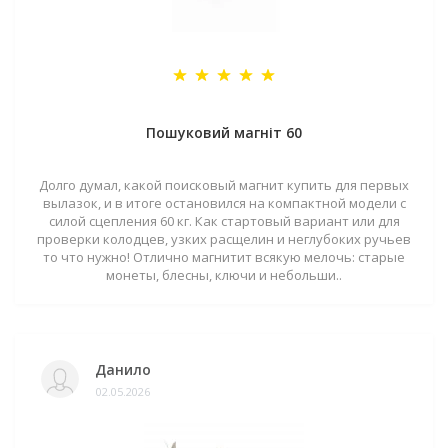
Пошуковий магніт 60
Долго думал, какой поисковый магнит купить для первых
вылазок, и в итоге остановился на компактной модели с
силой сцепления 60 кг. Как стартовый вариант или для
проверки колодцев, узких расщелин и неглубоких ручьев
то что нужно! Отлично магнитит всякую мелочь: старые
монеты, блесны, ключи и небольши..
Данило
02.05.2026