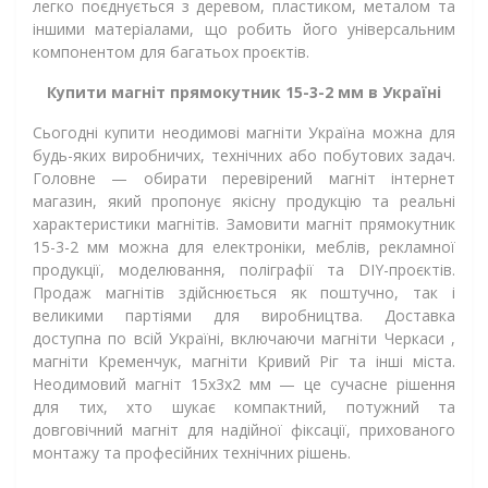
легко поєднується з деревом, пластиком, металом та
іншими матеріалами, що робить його універсальним
компонентом для багатьох проєктів.
Купити магніт прямокутник 15-3-2 мм в Україні
Сьогодні купити неодимові магніти Україна можна для
будь-яких виробничих, технічних або побутових задач.
Головне — обирати перевірений магніт інтернет
магазин, який пропонує якісну продукцію та реальні
характеристики магнітів. Замовити магніт прямокутник
15-3-2 мм можна для електроніки, меблів, рекламної
продукції, моделювання, поліграфії та DIY-проєктів.
Продаж магнітів здійснюється як поштучно, так і
великими партіями для виробництва. Доставка
доступна по всій Україні, включаючи магніти Черкаси ,
магніти Кременчук, магніти Кривий Ріг та інші міста.
Неодимовий магніт 15х3х2 мм — це сучасне рішення
для тих, хто шукає компактний, потужний та
довговічний магніт для надійної фіксації, прихованого
монтажу та професійних технічних рішень.