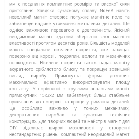
мм є поєднання компактних розмірів та високої сили
притягання. Завдяки сучасному сплаву NdFeB навіть
невеликий магніт створює потужне магнітне поле та
забезпечує надійне утримання металевих деталей. Ще
однією важливою перевагою є довговічність. Якісний
неодимовий магніт здатний зберігати свої магнітні
властивості протягом десятків років. Більшість моделей
мають спеціальне нікелеве покриття, яке захищає
поверхню від корозії, подряпин, вологи та механічних
пошкоджень. Нікелеве покриття також надає магніту
акуратного сріблястого блиску та покращує зовнішній
вигляд виробу. Прямокутна форма дозволяє
максимально ефективно використовувати площу
контакту. У порівнянні з круглими аналогами магніт
прямокутник 15х3х2 мм забезпечує більш стабільне
прилягання до поверхні та краще утримання деталей.
Це особливо важливо у точних механізмах,
декоративних виробах та сучасних технічних
конструкціях. Для творчих людей та майстрів магніт для
DIY відкриває широкі можливості у створенні
нестандартних рішень. Компактний неодимовий магніт