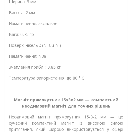
Ширина: 3 мм
Висота: 2 мм
Намагнічення: аксіальне
Вага: 0,75 гр
Поверх. нікель .: (Ni-Cu-Ni)
Намагнічення: N38
Зчеплення прибл .: 0,85 кг
Температура використання: до 80 ° C
Магніт прямокутник 15х3х2 мм — компактний
неодимовий магніт для точних рішень
Неодимовий магніт прямокутник 15-3-2 мм — це
сучасний компактний магніт із високою силою
притягання, який широко використовується у сфері