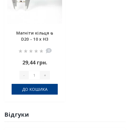
Магніти кільця ᴓ
D20 - 10 x H3
0
29,44 грн.
-
+
ДО КОШИКА
Відгуки