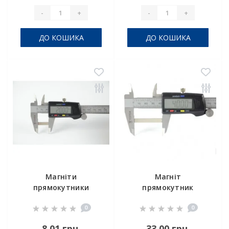
-
+
-
+
ДО КОШИКА
ДО КОШИКА
Магніти
Магніт
прямокутники
прямокутник
20x4x2
40x5x3
0
0
8,01 грн.
33,00 грн.