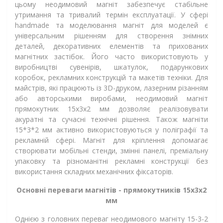
цьому неодимовий магніт забезпечує стабільне
утримання та тривалий термін експлуатації. У сфері
handmade та моделювання магніт для моделей є
універсальним рішенням для створення знімних
деталей, декоративних елементів та прихованих
магнітних застібок. Його часто використовують у
виробництві сувенірів, шкатулок, подарункових
коробок, рекламних конструкцій та макетів техніки. Для
майстрів, які працюють із 3D-друком, лазерним різанням
або авторськими виробами, неодимовий магніт
прямокутник 15х3х2 мм дозволяє реалізовувати
акуратні та сучасні технічні рішення. Також магніти
15*3*2 мм активно використовуються у поліграфії та
рекламній сфері. Магніт для кріплення допомагає
створювати мобільні стенди, змінні панелі, преміальну
упаковку та різноманітні рекламні конструкції без
використання складних механічних фіксаторів.
Основні переваги магнітів - прямокутників 15х3х2
мм
Однією з головних переваг неодимового магніту 15-3-2