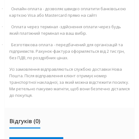
·
Онлайн-оплата - дозволяє швидко оплатити банківською
карткою
Visa
або
Mastercard
прямо на сайті
·
Оплата через термінал -здійснення оплати через будь
який платіжний термінал на ваш вибір.
·
Безготівкова оплата - передбачений для організацій та
підприємств. Рахунок-фактура оформляється від 2 тис грн,
без ПДВ, по роздрібних цінах.
Усі замовлення відправляються службою доставки Нова
Пошта. Після відправлення клієнт отримує номер
транспортної накладної, за який можна відстежити посилку.
Ми ретельно пакуємо магніти, щоб вони безпечно дісталися
до покупця.
Відгуків (0)