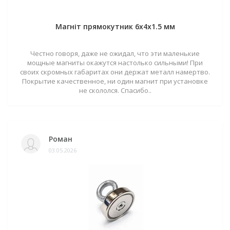
Магніт прямокутник 6х4х1.5 мм
Честно говоря, даже не ожидал, что эти маленькие
мощные магниты окажутся настолько сильными! При
своих скромных габаритах они держат металл намертво.
Покрытие качественное, ни один магнит при установке
не скололся. Спасибо..
Роман
03.05.2026