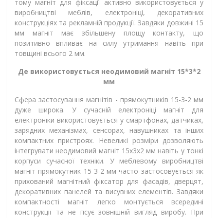
тому магніт для фіксації активно використовується у
виробництві меблів, електроніці, декоративних
конструкціях та рекламній продукції. Завдяки довжині 15
мм магніт має збільшену площу контакту, що
позитивно впливає на силу утримання навіть при
товщині всього 2 мм.
Де використовується неодимовий магніт 15*3*2
мм
Сфера застосування магнітів - прямокутників 15-3-2 мм
дуже широка. У сучасній електроніці магніт для
електроніки використовується у смартфонах, датчиках,
зарядних механізмах, сенсорах, навушниках та інших
компактних пристроях. Невеликі розміри дозволяють
інтегрувати неодимовий магніт 15х3х2 мм навіть у тонкі
корпуси сучасної техніки. У меблевому виробництві
магніт прямокутник 15-3-2 мм часто застосовується як
прихований магнітний фіксатор для фасадів, дверцят,
декоративних панелей та висувних елементів. Завдяки
компактності магніт легко монтується всередині
конструкції та не псує зовнішній вигляд виробу. При