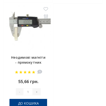
Неодимові магніти
- прямокутник
40x10x2 мм
1
55,66 грн.
-
+
ДО КОШИКА