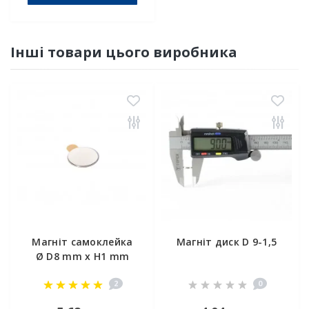
Інші товари цього виробника
Магніт самоклейка
Магніт диск D 9-1,5
Ø D8 mm х H1 mm
(3м)
2
0