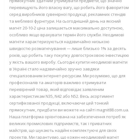
прямокутник здатний утримувати предмети, що значно
перевищують його власну вагу, що робить його фаворитом
серед виробників сувенірної продукції, рекламних стендів
та меблевої фурнітури. На сьогоднішній день на якісний
магніт 20-10-2 ціна залишається максимально доступною,
особливо якщо врахувати термін його служби. Неодимові
магніти характеризуються надзвичайно низькою
швидкістю розмагнічування — лише близько 1% за десять
років, що робить таку покупку довгостроковою інвестицією
у якість вашого виробу. Сьогодні купити неодимові магніти
в Україні стало надзвичайно зручно завдяки
спеціалізованим інтернет-ресурсам. Ми розуміємо, що для
професіоналів та аматорів важливо отримувати
перевірений товар, який відповідає заявленим
характеристикам N35, N42 або N52. Весь асортимент
сертифікованої продукції, включаючи цей тонкий
прямокутник, придбати ви можете на сайті magnit88.com.ua.
Наша платформа орієнтована на забезпечення потреб як
великих промислових підприємств, так і приватних
майстрів, що шукають надійні комплектуючі для своїх
проектів. Ми гарантуємо, що кожен неодимовий магніт