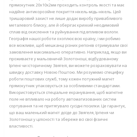
прямокутник 20х10х2мм проходить контроль якості та має
надійне антикорозійне покриття нікель-мідь-нікель. Цей
тришаровий захист не лише додає виробу привабливого
металевого блиску, але й оберігає крихкий неодимовий
сплав від окислення та руйнування під впливом вологи.
Географія нашої роботи охоплює всю країну, і ми робимо
все можливе, щоб мешканці різних регіонів отримували свої
замовлення максимально оперативно. Наприклад, якщо ви
проживаєте у мальовничій Золотоноші, відбудованому
Ірпені чи історичному Звягелі, ви можете розраховувати на
швидку доставку Новою Поштою. Ми розуміємо специфіку
роботи поштових служб, тому кожен потужний магніт
прямокутник упаковується за особливими стандартами.
Використовується спеціальне екранування, щоб магнітне
поле не впливало на роботу автоматизованих систем
сортування та не притягувало сусідні посилки. Це гарантує,
що ваш маленький магніт доїде до Звягеля, Ірпеня чи
Золотоноші у цілісності та збереже всі свої фізичні
властивості.