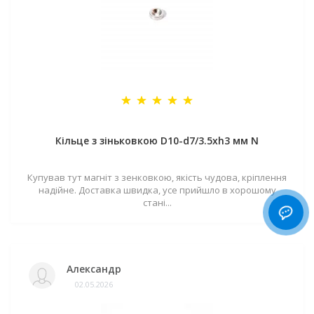
Кільце з зіньковкою D10-d7/3.5хh3 мм N
Купував тут магніт з зенковкою, якість чудова, кріплення
надійне. Доставка швидка, усе прийшло в хорошому
стані...
Александр
02.05.2026