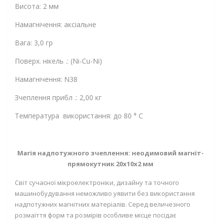
Висота: 2 мм
Намагнічення: аксіальне
Вага: 3,0 гр
Поверх. нікель .: (Ni-Cu-Ni)
Намагнічення: N38
Зчеплення прибл .: 2,00 кг
Температура використання: до 80 ° C
Магія надпотужного зчеплення: неодимовий магніт-
прямокутник 20х10х2 мм
Світ сучасної мікроелектроніки, дизайну та точного
машинобудування неможливо уявити без використання
надпотужних магнітних матеріалів. Серед величезного
розмаїття форм та розмірів особливе місце посідає