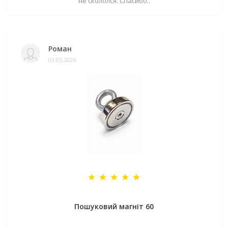
не скололся. Спасибо..
Роман
03.05.2026
Пошуковий магніт 60