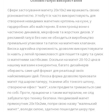
Основні галузі використання
Сфери застосування магніту 20х10х2 мм вражають своєю
різноманітністю. У побуті їх часто використовують для
створення невидимих магнітних кріплень на кухні, у
гардеробних або майстернях. В електроніці вони є
частиною динаміків, мікрофонів та жорстких дисків. У
рекламній галузі без них не обходиться виробництво
преміальної упаковки та папок на магнітних клапанах.
Висока адгезійна спроможність дозволяє використовувати
їх навіть у легкій промисловості для пошиття одягу та сумок
із магнітними застібками. Оскільки на магніт 20-10-2 ціна в
нашому магазині конкурентна, багато дизайнерів
обирають саме цей формат для реалізації своїх
найсміливіших ідей. Плоска форма дозволяє приховати
магніт під шаром паперу, тканини або тонкого шпону,
створюючи ефект "магії", коли предмети тримаються самі
по собі. Проте, працюючи з таким матеріалом, не слід
забувати про техніку безпеки. Неодимовий магніт
прямокутник 20х10х2мм, попри свою назву "маленький
магніт", володіє силою, здатною пошкодити шкіру при