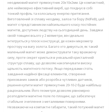
неодимовий магніт прямокутник 20х10х2мм. Це компактний,
але неймовірно ефективний виріб, що поєднує в собі
тонкий профіль та колосальну енергію притягання.
Виготовлений зі сплаву неодиму, заліза та бору (NdFeB), цей
магніт є представником найсильнішого класу постійних
магнітів, доступних людству на сьогоднішній день. Завдяки
своїй товщині всього у 2 міліметри, він ідеально
інтегрується у плоскі конструкції, де кожен мікрометр
простору на вагу золота. Багато хто дивується, як такий
маленький магніт може демонструвати таку вражаючу
силу, проте секрет криється в унікальній кристалічній
структурі сплаву, що дозволяє накопичувати високу
щільність магнітного потоку. Якщо перед вами стоїть
завдання надійної фіксації елементів, створення
прихованих замків або розробка чутливих датчиків,
рішення купити магніт прямокутник 20-10-2 буде найбільш
раціональним. Його геометрія дозволяє рівномірно
розподілити магнітне поле по площині, що забезпечує
стабільне зчеплення з металевими поверхнями.
Незважаючи на компактні габарити, такий потужний магніт