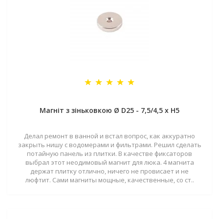
Магніт з зіньковкою Ø D25 - 7,5/4,5 х H5
Делал ремонт в ванной и встал вопрос, как аккуратно
закрыть нишу с водомерами и фильтрами. Решил сделать
потайную панель из плитки. В качестве фиксаторов
выбрал этот неодимовый магнит для люка. 4 магнита
держат плитку отлично, ничего не провисает и не
люфтит. Сами магниты мощные, качественные, со ст..