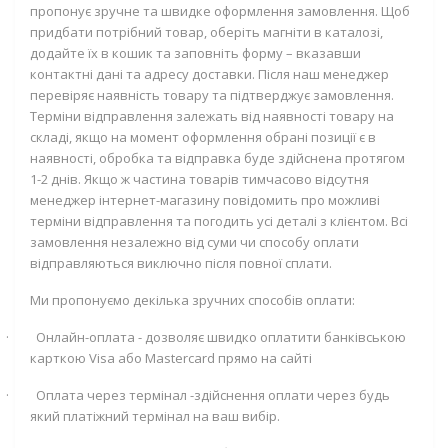
пропонує зручне та швидке оформлення замовлення. Щоб
придбати потрібний товар, оберіть магніти в каталозі,
додайте їх в кошик та заповніть форму – вказавши
контактні дані та адресу доставки. Після наш менеджер
перевіряє наявність товару та підтверджує замовлення.
Терміни відправлення залежать від наявності товару на
складі, якщо на момент оформлення обрані позиції є в
наявності, обробка та відправка буде здійснена протягом
1-2 днів. Якщо ж частина товарів тимчасово відсутня
менеджер інтернет-магазину повідомить про можливі
терміни відправлення та погодить усі деталі з клієнтом. Всі
замовлення незалежно від суми чи способу оплати
відправляються виключно після повної сплати.
Ми пропонуємо декілька зручних способів оплати:
·
Онлайн-оплата - дозволяє швидко оплатити банківською
карткою
Visa
або
Mastercard
прямо на сайті
·
Оплата через термінал -здійснення оплати через будь
який платіжний термінал на ваш вибір.