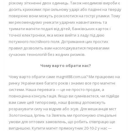
різкому зіткненні двох одиниць. Також неодимові вироби є
досить крихкими: при сильному ударі або падінні на тверду
поверхню вони можуть розколотися на гострі уламки. Тому
ми рекомендуємо уникати ударних навантажень та
тримати магніти подалі від дітей, банківських карток і
точної електроніки, яка може вийти з ладу під дією
потужного постійного поля. Дотримання цих простих
правил дозволить вам насолоджуватися перевагами
сучасних технологій без жодних ризиків.
Чому варто обрати нас?
Чому варто обрати саме magnit88.com.ua? Ми працюємо на
ринку України вже багато років і знаємо все про магнітні
системи. Наша перевага — це не просто продаж, а
повноцінна консультація. Якщо ви сумніваєтеся, чи підійде
вам саме цей типорозмір, наші фахівці допоможуть
розрахувати силу на відрив або зсув. Для мешканців міст
Золотоноша, Ірпінь та Звягель ми пропонуємо спеціальні
умови для оптових замовлень, що робить співпрацю ще
вигіднішою. Купити магніт прямокутник 20-10-2 у нас —