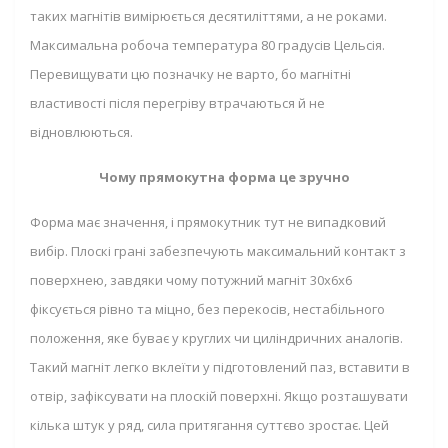
таких магнітів вимірюється десятиліттями, а не роками.
Максимальна робоча температура 80 градусів Цельсія.
Перевищувати цю позначку не варто, бо магнітні
властивості після перегріву втрачаються й не
відновлюються.
Чому прямокутна форма це зручно
Форма має значення, і прямокутник тут не випадковий
вибір. Плоскі грані забезпечують максимальний контакт з
поверхнею, завдяки чому потужний магніт 30x6x6
фіксується рівно та міцно, без перекосів, нестабільного
положення, яке буває у круглих чи циліндричних аналогів.
Такий магніт легко вклеїти у підготовлений паз, вставити в
отвір, зафіксувати на плоскій поверхні. Якщо розташувати
кілька штук у ряд, сила притягання суттєво зростає. Цей