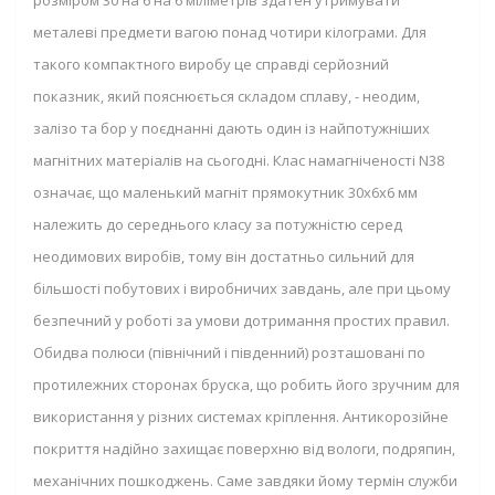
розміром 30 на 6 на 6 міліметрів здатен утримувати
металеві предмети вагою понад чотири кілограми. Для
такого компактного виробу це справді серйозний
показник, який пояснюється складом сплаву, - неодим,
залізо та бор у поєднанні дають один із найпотужніших
магнітних матеріалів на сьогодні. Клас намагніченості N38
означає, що маленький магніт прямокутник 30х6х6 мм
належить до середнього класу за потужністю серед
неодимових виробів, тому він достатньо сильний для
більшості побутових і виробничих завдань, але при цьому
безпечний у роботі за умови дотримання простих правил.
Обидва полюси (північний і південний) розташовані по
протилежних сторонах бруска, що робить його зручним для
використання у різних системах кріплення. Антикорозійне
покриття надійно захищає поверхню від вологи, подряпин,
механічних пошкоджень. Саме завдяки йому термін служби