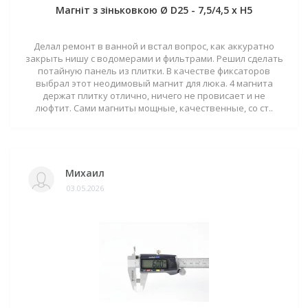
Магніт з зіньковкою Ø D25 - 7,5/4,5 х H5
Делал ремонт в ванной и встал вопрос, как аккуратно
закрыть нишу с водомерами и фильтрами. Решил сделать
потайную панель из плитки. В качестве фиксаторов
выбрал этот неодимовый магнит для люка. 4 магнита
держат плитку отлично, ничего не провисает и не
люфтит. Сами магниты мощные, качественные, со ст..
Михаил
03.05.2026