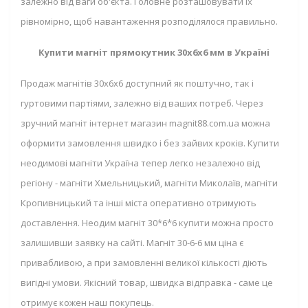
залежно від ваги об'єкта. Головне розташовувати їх
рівномірно, щоб навантаження розподілялося правильно.
Купити магніт прямокутник 30х6х6 мм в Україні
Продаж магнітів 30х6х6 доступний як поштучно, так і
гуртовими партіями, залежно від ваших потреб. Через
зручний магніт інтернет магазин magnit88.com.ua можна
оформити замовлення швидко і без зайвих кроків. Купити
неодимові магніти Україна тепер легко незалежно від
регіону - магніти Хмельницький, магніти Миколаїв, магніти
Кропивницький та інші міста оперативно отримують
доставлення. Неодим магніт 30*6*6 купити можна просто
залишивши заявку на сайті. Магніт 30-6-6 мм ціна є
привабливою, а при замовленні великої кількості діють
вигідні умови. Якісний товар, швидка відправка - саме це
отримує кожен наш покупець.