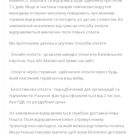
наявності, обробка та відправка буде здійснена протягом
1-2 днів. Якщо ж частина товарів тимчасово відсутня
менеджер інтернет-магазину повідомить про можливі
терміни відправлення та погодить усі деталі з клієнтом. Всі
замовлення незалежно від суми чи способу оплати
відправляються виключно після повної сплати.
Ми пропонуємо декілька зручних способів оплати:
·
Онлайн-оплата - дозволяє швидко оплатити банківською
карткою
Visa
або
Mastercard
прямо на сайті
·
Оплата через термінал -здійснення оплати через будь
який платіжний термінал на ваш вибір.
·
Безготівкова оплата - передбачений для організацій та
підприємств. Рахунок-фактура оформляється від 2 тис грн,
без ПДВ, по роздрібних цінах.
Усі замовлення відправляються службою доставки Нова
Пошта. Після відправлення клієнт отримує номер
транспортної накладної, за який можна відстежити посилку.
Ми ретельно пакуємо магніти, щоб вони безпечно дісталися