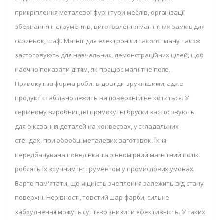
прикріплення металевої фурнітури меблів, організації
зберігання інструментів, виготовлення магнітних замків для
скриньок, шаф. Магніт для електроніки такого плану також
застосовують для навчальних, демонстраційних цілей, щоб
наочно показати дітям, як працює магнітне поле.
Прямокутна форма робить досліди зручнішими, адже
продукт стабільно лежить на поверхні й не котиться. У
серійному виробництві прямокутні бруски застосовують
для фіксвання деталей на конвеєрах, у складальних
стендах, при обробці металевих заготовок. Їхня
передбачувана поведінка та рівномірний магнітний потік
роблять їх зручним інструментом у промислових умовах.
Варто пам'ятати, що міцність зчеплення залежить від стану
поверхні. Нерівності, товстий шар фарби, сильне
забруднення можуть суттєво знизити ефективність. У таких