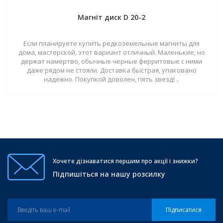
Магніт диск D 20-2
Если планируете купить редкоземельные магниты для
дома, мастерской, этот вариант отличный. Маленькие, но
держат намертво, обычные черные ферритовые с ними
даже рядом не стояли. Доставка быстрая, упаковано
надежно. Покупкой доволен, пять звезд! ..
Хочете дізнаватися першим про акції і знижки?
Підпишіться на нашу розсилку
Підписатися