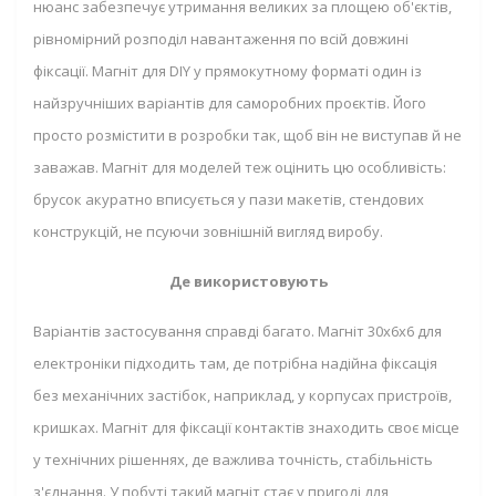
нюанс забезпечує утримання великих за площею об'єктів,
рівномірний розподіл навантаження по всій довжині
фіксації. Магніт для DIY у прямокутному форматі один із
найзручніших варіантів для саморобних проєктів. Його
просто розмістити в розробки так, щоб він не виступав й не
заважав. Магніт для моделей теж оцінить цю особливість:
брусок акуратно вписується у пази макетів, стендових
конструкцій, не псуючи зовнішній вигляд виробу.
Де використовують
Варіантів застосування справді багато. Магніт 30х6х6 для
електроніки підходить там, де потрібна надійна фіксація
без механічних застібок, наприклад, у корпусах пристроїв,
кришках. Магніт для фіксації контактів знаходить своє місце
у технічних рішеннях, де важлива точність, стабільність
з'єднання. У побуті такий магніт стає у пригоді для