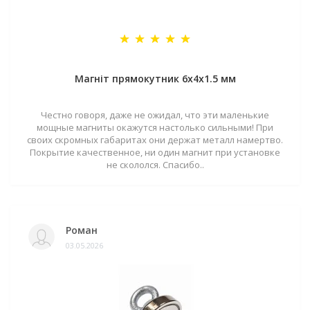
Магніт прямокутник 6х4х1.5 мм
Честно говоря, даже не ожидал, что эти маленькие
мощные магниты окажутся настолько сильными! При
своих скромных габаритах они держат металл намертво.
Покрытие качественное, ни один магнит при установке
не скололся. Спасибо..
Роман
03.05.2026