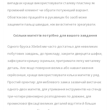
випадках краще використовувати сталеву пластину як
проміжний елемент чи обрати потужніший варіант.
Обов'язково працюйте в рукавицях бо засіб може
защемити пальці швидше, ніж ви встигнете зреагувати.
Скільки магнітів потрібно для вашого завдання
Одного бруска 30х6х6 мм часто достатньо для невеликих
побутових завдань, до прикладу, закрити дверцята шафки,
зафіксувати кришку скриньки, притримати легку металеву
деталь. Але якщо поверхня велика або навантаження
серйозніше, краще використовувати кілька магнітів у ряд.
Простий орієнтир: для меблевого замка зазвичай вистачає
одного-двох магнітів, для утримання інструментів на стенді
три-чотири рівномірно розподілених по довжині, для
промислової фіксації великих деталей від п'яти й більше