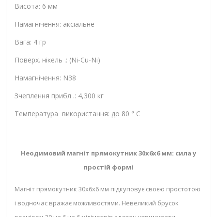
Висота: 6 мм
Намагнічення: аксіальне
Вага: 4 гр
Поверх. нікель .: (Ni-Cu-Ni)
Намагнічення: N38
Зчеплення прибл .: 4,300 кг
Температура використання: до 80 ° C
Неодимовий магніт прямокутник 30х6х6 мм: сила у
простій формі
Магніт прямокутник 30х6х6 мм підкуповує своєю простотою
і водночас вражає можливостями. Невеликий брусок