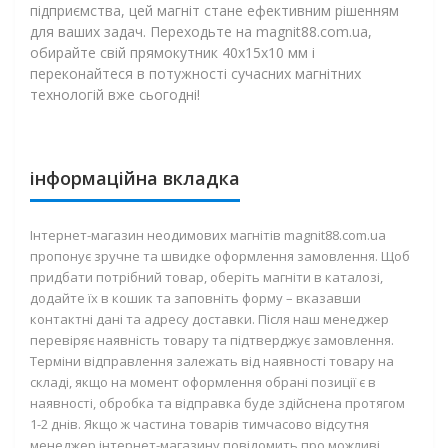
підприємства, цей магніт стане ефективним рішенням
для ваших задач. Переходьте на
magnit88.com.ua
,
обирайте свій прямокутник 40х15х10 мм і
переконайтеся в потужності сучасних магнітних
технологій вже сьогодні!
інформаційна вкладка
Інтернет-магазин неодимових магнітів magnit88.com.ua
пропонує зручне та швидке оформлення замовлення. Щоб
придбати потрібний товар, оберіть магніти в каталозі,
додайте їх в кошик та заповніть форму – вказавши
контактні дані та адресу доставки. Після наш менеджер
перевіряє наявність товару та підтверджує замовлення.
Терміни відправлення залежать від наявності товару на
складі, якщо на момент оформлення обрані позиції є в
наявності, обробка та відправка буде здійснена протягом
1-2 днів. Якщо ж частина товарів тимчасово відсутня
менеджер інтернет-магазину повідомить про можливі