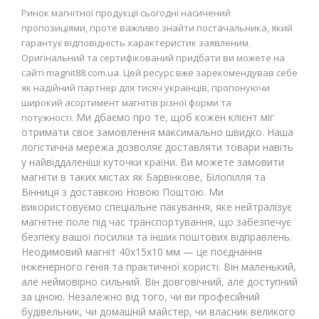
Ринок магнітної продукції сьогодні насичений
пропозиціями, проте важливо знайти постачальника, який
гарантує відповідність характеристик заявленим.
Оригінальний та сертифікований
придбати ви можете на
сайті magnit88.com.ua
. Цей ресурс вже зарекомендував себе
як надійний партнер для тисяч українців, пропонуючи
широкий асортимент магнітів різної форми та
Ми дбаємо про те, щоб кожен клієнт міг
потужності.
отримати своє замовлення максимально швидко. Наша
логістична мережа дозволяє доставляти товари навіть
у найвіддаленіші куточки країни. Ви можете замовити
магніти в таких містах як
Барвінкове, Білопілля та
Вінниця з доставкою Новою Поштою
. Ми
використовуємо спеціальне пакування, яке нейтралізує
магнітне поле під час транспортування, що забезпечує
безпеку вашої посилки та інших поштових відправлень.
Неодимовий магніт 40х15х10 мм — це поєднання
інженерного генія та практичної користі. Він маленький,
але неймовірно сильний. Він довговічний, але доступний
за ціною. Незалежно від того, чи ви професійний
будівельник, чи домашній майстер, чи власник великого