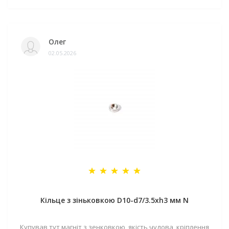
Олег
02.05.2026
Кільце з зіньковкою D10-d7/3.5хh3 мм N
Купував тут магніт з зенковкою, якість чудова, кріплення