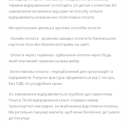
терміни відправлення та погодить усі деталі з клієнтом. Всі
замовлення незалежно від суми чи способу оплати
відправляються виключно після повної сплати.
Ми пропонуємо декілька зручних способів оплати:
·
Онлайн-оплата - дозволяє швидко оплатити банківською
карткою
Visa
або
Mastercard
прямо на сайті
·
Оплата через термінал -здійснення оплати через будь
який платіжний термінал на ваш вибір.
·
Безготівкова оплата - передбачений для організацій та
підприємств. Рахунок-фактура оформляється від 2 тис грн,
без ПДВ, по роздрібних цінах.
Усі замовлення відправляються службою доставки Нова
Пошта. Після відправлення клієнт отримує номер
транспортної накладної, за який можна відстежити посилку.
Ми ретельно пакуємо магніти, щоб вони безпечно дісталися
до покупця.