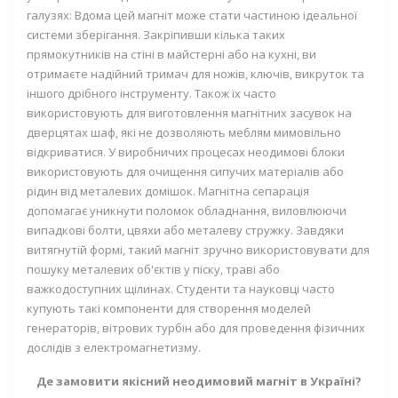
галузях: Вдома цей магніт може стати частиною ідеальної
системи зберігання. Закріпивши кілька таких
прямокутників на стіні в майстерні або на кухні, ви
отримаєте надійний тримач для ножів, ключів, викруток та
іншого дрібного інструменту. Також їх часто
використовують для виготовлення магнітних засувок на
дверцятах шаф, які не дозволяють меблям мимовільно
відкриватися
.
У виробничих процесах неодимові блоки
використовують для очищення сипучих матеріалів або
рідин від металевих домішок. Магнітна сепарація
допомагає уникнути поломок обладнання, виловлюючи
випадкові болти, цвяхи або металеву стружку. Завдяки
витягнутій формі, такий магніт зручно використовувати для
пошуку металевих об'єктів у піску, траві або
важкодоступних щілинах. Студенти та науковці часто
купують такі компоненти для створення моделей
генераторів, вітрових турбін або для проведення фізичних
дослідів з електромагнетизму.
Де замовити якісний неодимовий магніт в Україні?