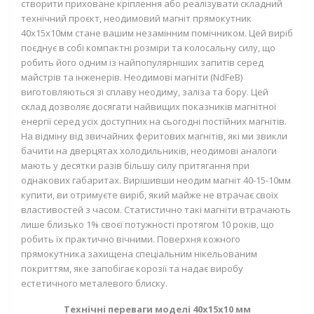
створити приховане кріплення або реалізувати складний
технічний проєкт,
неодимовий магніт прямокутник
40х15х10мм
стане вашим незамінним помічником. Цей виріб
поєднує в собі компактні розміри та колосальну силу, що
робить його одним із найпопулярніших запитів серед
майстрів та інженерів. Неодимові магніти (NdFeB)
виготовляються зі сплаву неодиму, заліза та бору. Цей
склад дозволяє досягати найвищих показників магнітної
енергії серед усіх доступних на сьогодні постійних магнітів.
На відміну від звичайних феритових магнітів, які ми звикли
бачити на дверцятах холодильників, неодимові аналоги
мають у десятки разів більшу силу притягання при
однакових габаритах. Вирішивши
неодим магніт 40-15-10мм
купити
, ви отримуєте виріб, який майже не втрачає своїх
властивостей з часом. Статистично такі магніти втрачають
лише близько 1% своєї потужності протягом 10 років, що
робить їх практично вічними. Поверхня кожного
прямокутника захищена спеціальним нікельованим
покриттям, яке запобігає корозії та надає виробу
естетичного металевого блиску.
Технічні переваги моделі 40х15х10 мм