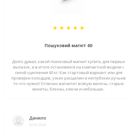
Пошуковий магніт 60
Долго думал, какой поисковый магнит купить для первых
вылазок, и в итоге остановился на компактной модели с
силой сцепления 60 кг. Как стартовый вариант или для
проверки колодцев, узких расщелин и неглубоких ручьев
то что нужно! Отлично магнитит всякую мелочь: старые
монеты, блесны, ключи и небольши..
Данило
02.05.2026