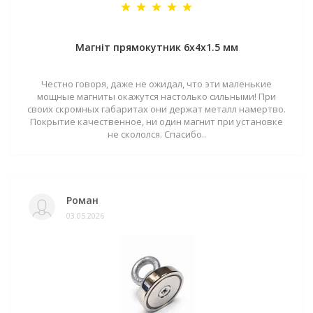
Магніт прямокутник 6х4х1.5 мм
Честно говоря, даже не ожидал, что эти маленькие
мощные магниты окажутся настолько сильными! При
своих скромных габаритах они держат металл намертво.
Покрытие качественное, ни один магнит при установке
не скололся. Спасибо..
Роман
03.05.2026