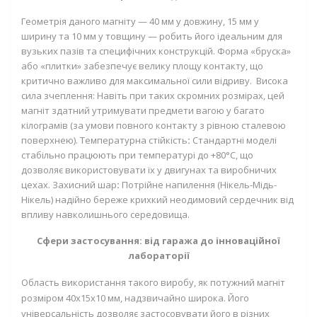
Геометрія даного магніту — 40 мм у довжину, 15 мм у
ширину та 10 мм у товщину — робить його ідеальним для
вузьких пазів та специфічних конструкцій. Форма «бруска»
або «плитки» забезпечує велику площу контакту, що
критично важливо для максимальної сили відриву.
Висока
сила зчеплення:
Навіть при таких скромних розмірах, цей
магніт здатний утримувати предмети вагою у багато
кілограмів (за умови повного контакту з рівною сталевою
поверхнею).
Температурна стійкість
:
Стандартні моделі
стабільно працюють при температурі до +80°C, що
дозволяє використовувати їх у двигунах та виробничих
цехах.
Захисний шар
:
Потрійне напилення (Нікель-Мідь-
Нікель) надійно береже крихкий неодимовий сердечник від
впливу навколишнього середовища.
Сфери застосування: від гаража до інноваційної
лабораторії
Область використання такого виробу, як
потужний магніт
розміром 40х15х10 мм, надзвичайно широка. Його
універсальність дозволяє застосовувати його в різних