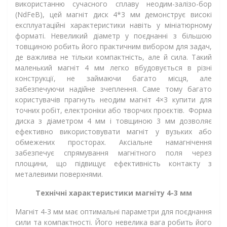
використанню сучасного сплаву неодим-залізо-бор
(NdFeB), цей магніт диск 4*3 мм демонструє високі
експлуатаційні характеристики навіть у мініатюрному
форматі. Невеликий діаметр у поєднанні з більшою
товщиною робить його практичним вибором для задач,
де важлива не тільки компактність, але й сила. Такий
маленький магніт 4 мм легко вбудовується в різні
конструкції, не займаючи багато місця, але
забезпечуючи надійне зчеплення. Саме тому багато
користувачів прагнуть неодим магніт 4×3 купити для
точних робіт, електроніки або творчих проєктів. Форма
диска з діаметром 4 мм і товщиною 3 мм дозволяє
ефективно використовувати магніт у вузьких або
обмежених просторах. Аксіальне намагнічення
забезпечує спрямування магнітного поля через
площини, що підвищує ефективність контакту з
металевими поверхнями.
Технічні характеристики магніту 4-3 мм
Магніт 4-3 мм має оптимальні параметри для поєднання
сили та компактності. Його невелика вага робить його