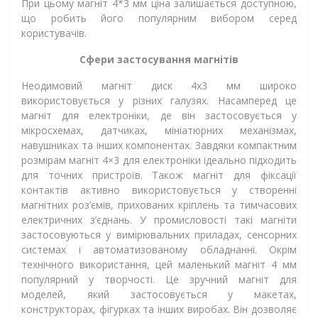
При цьому магніт 4*3 мм ціна залишається доступною,
що робить його популярним вибором серед
користувачів.
Сфери застосування магнітів
Неодимовий магніт диск 4x3 мм широко
використовується у різних галузях. Насамперед це
магніт для електроніки, де він застосовується у
мікросхемах, датчиках, мініатюрних механізмах,
навушниках та інших компонентах. Завдяки компактним
розмірам магніт 4×3 для електроніки ідеально підходить
для точних пристроїв. Також магніт для фіксації
контактів активно використовується у створенні
магнітних роз’ємів, прихованих кріплень та тимчасових
електричних з’єднань. У промисловості такі магніти
застосовуються у вимірювальних приладах, сенсорних
системах і автоматизованому обладнанні. Окрім
технічного використання, цей маленький магніт 4 мм
популярний у творчості. Це зручний магніт для
моделей, який застосовується у макетах,
конструкторах, фігурках та інших виробах. Він дозволяє