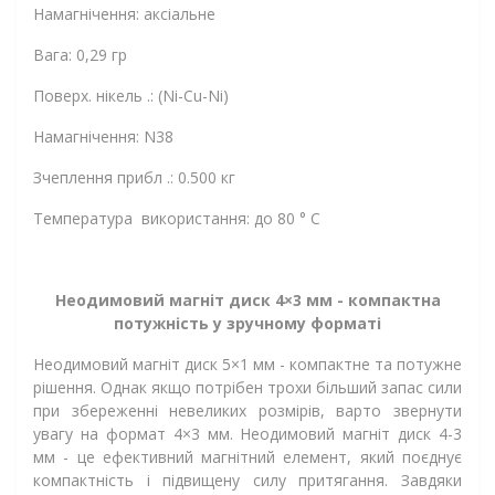
Намагнічення: аксіальне
Вага: 0,29 гр
Поверх. нікель .: (Ni-Cu-Ni)
Намагнічення: N38
Зчеплення прибл .: 0.500 кг
Температура використання: до 80 ° C
Неодимовий магніт диск 4×3 мм - компактна
потужність у зручному форматі
Неодимовий магніт диск 5×1 мм - компактне та потужне
рішення. Однак якщо потрібен трохи більший запас сили
при збереженні невеликих розмірів, варто звернути
увагу на формат 4×3 мм. Неодимовий магніт диск 4-3
мм - це ефективний магнітний елемент, який поєднує
компактність і підвищену силу притягання. Завдяки