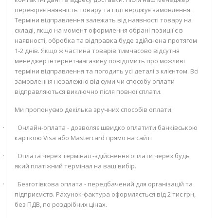
перевіряє наявність товару та підтверджує замовлення.
Терміни відправлення залежать від наявності товару на
складі, якщо на момент оформлення обрані позиції є в
наявності, обробка та відправка буде здійснена протягом
1-2 днів. Якщо ж частина товарів тимчасово відсутня
менеджер інтернет-магазину повідомить про можливі
терміни відправлення та погодить усі деталі з клієнтом. Всі
замовлення незалежно від суми чи способу оплати
відправляються виключно після повної сплати.
Ми пропонуємо декілька зручних способів оплати:
·
Онлайн-оплата - дозволяє швидко оплатити банківською
карткою
Visa
або
Mastercard
прямо на сайті
·
Оплата через термінал -здійснення оплати через будь
який платіжний термінал на ваш вибір.
·
Безготівкова оплата - передбачений для організацій та
підприємств. Рахунок-фактура оформляється від 2 тис грн,
без ПДВ, по роздрібних цінах.