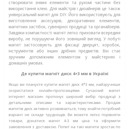
створювати знімні елементи та рухомі частини без
використання клею. Для майстрів і дизайнерів це також
універсальний магніт для DIY. Його використовують для
виготовлення аксесуарів, декоративних елементів,
магнітних застібок, сувенірної продукції та органайзерів.
Завдяки компактності магніт легко приховати всередині
виробу, не порушуючи його зовнішній вигляд. У побуті
магніт застосовують для фіксації дверцят, коробок,
інструментів або інших дрібних предметів. Він стає
зручним допоміжним елементом у майстернях і
домашніх умовах.
Де купити магніт диск 4×3 мм в Україні
Якщо ви плануєте купити магніт диск 4*3 мм, найзручніше
скористатися онлайн-пропозиціями. Сучасний магніт
інтернет магазин пропонує широкий вибір продукції з
детальними описами та характеристиками. Продаж
магнітів диск активно розвивається, тому знайти потрібний
варіант не складе труднощів. Ви можете легко порівняти
товари, дізнатися магніт 4-3 мм ціна та оформити
замовлення з доставкою. Попит на такі магніти зростає по