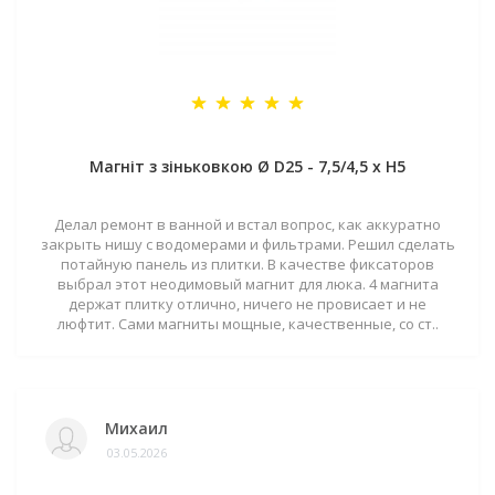
Магніт з зіньковкою Ø D25 - 7,5/4,5 х H5
Делал ремонт в ванной и встал вопрос, как аккуратно
закрыть нишу с водомерами и фильтрами. Решил сделать
потайную панель из плитки. В качестве фиксаторов
выбрал этот неодимовый магнит для люка. 4 магнита
держат плитку отлично, ничего не провисает и не
люфтит. Сами магниты мощные, качественные, со ст..
Михаил
03.05.2026