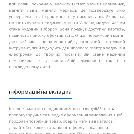
всій країні, зокрема у великих містах: магніти Кременчук,
магніти Львів, магніти Черкаси. Це підтверджує їхню
універсальність і практичність у використанні. Якщо вас
цікавить купити неодимові магніти Україна, модель 4×3 мм
стане чудовим вибором. Вона поєднує доступну вартість,
надійність і високу ефективність. Отже, неодимовий магніт
диск 4×3 мм - це компактний, довговічний і потужний
інструмент, який підходить для широкого спектра задач: від
електроніки до творчих проєктів. Він стане надійним
помічником як у професійній діяльності, так і в
повсякденному житті.
інформаційна вкладка
Інтернет-магазин неодимових магнітів magnit88.com.ua
пропонує зручне та швидке оформлення замовлення. Щоб
придбати потрібний товар, оберіть магніти в каталозі,
додайте їх в кошик та заповніть форму – вказавши
контактні дані та адресу доставки. Після наш менеджер