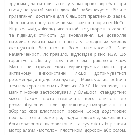
зручним для використання у мініатюрних виробах, при
цьому потужний магніт диск 4×3 забезпечує стабільне
притягання, достатнє для більшості практичних задач.
Поверхня магніту зазвичай має захисне покриття Ni-Cu-
Ni (нікель-мідь-нікель), яке запобігає утворенню корозії
та підвищує стійкість до зношування. Це дозволяє
використовувати магніт навіть у складніших умовах
експлуатації без втрати його властивостей. Клас
намагніченості, як правило, відповідає рівню N38, що
гарантує стабільну силу протягом тривалого часу.
Магніт не втрачає своїх характеристик навіть при
активному використанні, якщо дотримуватися
рекомендацій щодо експлуатації. Максимальна робоча
температура становить близько 80 °C. Це означає, що
магніт можна застосовувати у більшості стандартних
умов. Також варто відзначити його стійкість до
розмагнічування - при правильному використанні він
зберігає свої властивості роками. Серед додаткових
переваг: точна геометрія, гладка поверхня, можливість
багаторазового використання та сумісність із різними
матеріалами - металом, пластиком, деревом або склом.