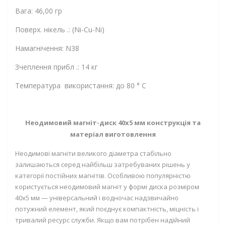
Вага: 46,00 гр
Поверх. нікель .: (Ni-Cu-Ni)
Намагнічення: N38
Зчеплення прибл .: 14 кг
Температура використання: до 80 ° C
Неодимовий магніт-диск 40х5 мм конструкція та
матеріал виготовлення
Неодимові магніти великого діаметра стабільно
залишаються серед найбільш затребуваних рішень у
категорії постійних магнітів. Особливою популярністю
користується неодимовий магніт у формі диска розміром
40х5 мм — універсальний і водночас надзвичайно
потужний елемент, який поєднує компактність, міцність і
тривалий ресурс служби. Якщо вам потрібен надійний