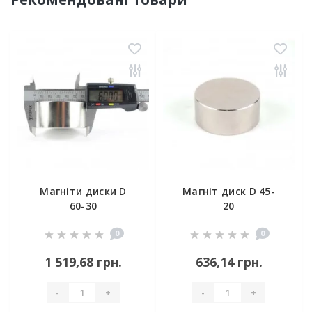
Магніти диски D
Магніт диск D 45-
60-30
20
0
0
1 519,68 грн.
636,14 грн.
-
+
-
+