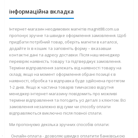
інформаційна вкладка
Інтернет-магазин неодимових магнітів magnit88.com.ua
пропонує зручне та швидке оформлення замовлення. Щоб
придбати потрібний товар, оберіть магніти в каталозі,
додайте їх в кошик та заповніть форму – вказавши
контактні дані та адресу доставки. Після наш менеджер
перевіряє наявність товару та підтверджує замовлення.
Терміни відправлення залежать від наявності товару на
складі, якщо на момент оформлення обрані позиції є в
наявності, обробка та відправка буде здійснена протягом
1-2 днів. Якщо ж частина товарів тимчасово відсутня
менеджер інтернет-магазину повідомить про можливі
терміни відправлення та погодить усі деталі з клієнтом. Всі
замовлення незалежно від суми чи способу оплати
відправляються виключно після повної сплати.
Ми пропонуємо декілька зручних способів оплати:
·
Онлайн-оплата - дозволяє швидко оплатити банківською