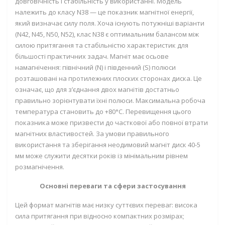
довговічність і стабільність у використанні. Модель
належить до класу N38 — це показник магнітної енергії,
який визначає силу поля. Хоча існують потужніші варіанти
(N42, N45, N50, N52), клас N38 є оптимальним балансом між
силою притягання та стабільністю характеристик для
більшості практичних задач. Магніт має осьове
намагнічення: північний (N) і південний (S) полюси
розташовані на протилежних плоских сторонах диска. Це
означає, що для з’єднання двох магнітів достатньо
правильно зорієнтувати їхні полюси. Максимальна робоча
температура становить до +80°C. Перевищення цього
показника може призвести до часткової або повної втрати
магнітних властивостей. За умови правильного
використання та зберігання неодимовий магніт диск 40-5
мм може служити десятки років із мінімальним рівнем
розмагнічення.
Основні переваги та сфери застосування
Цей формат магнітів має низку суттєвих переваг: висока
сила притягання при відносно компактних розмірах;