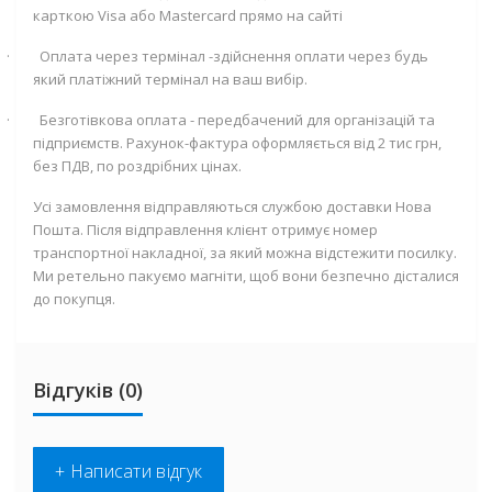
карткою
Visa
або
Mastercard
прямо на сайті
·
Оплата через термінал -здійснення оплати через будь
який платіжний термінал на ваш вибір.
·
Безготівкова оплата - передбачений для організацій та
підприємств. Рахунок-фактура оформляється від 2 тис грн,
без ПДВ, по роздрібних цінах.
Усі замовлення відправляються службою доставки Нова
Пошта. Після відправлення клієнт отримує номер
транспортної накладної, за який можна відстежити посилку.
Ми ретельно пакуємо магніти, щоб вони безпечно дісталися
до покупця.
Відгуків (0)
+ Написати відгук