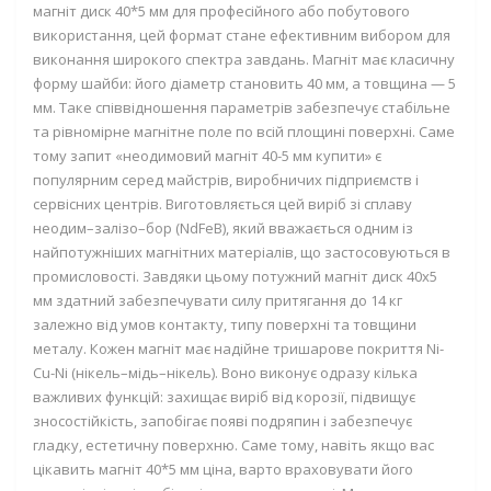
магніт диск 40*5 мм для професійного або побутового
використання, цей формат стане ефективним вибором для
виконання широкого спектра завдань. Магніт має класичну
форму шайби: його діаметр становить 40 мм, а товщина — 5
мм. Таке співвідношення параметрів забезпечує стабільне
та рівномірне магнітне поле по всій площині поверхні. Саме
тому запит «неодимовий магніт 40-5 мм купити» є
популярним серед майстрів, виробничих підприємств і
сервісних центрів. Виготовляється цей виріб зі сплаву
неодим–залізо–бор (NdFeB), який вважається одним із
найпотужніших магнітних матеріалів, що застосовуються в
промисловості. Завдяки цьому потужний магніт диск 40х5
мм здатний забезпечувати силу притягання до 14 кг
залежно від умов контакту, типу поверхні та товщини
металу. Кожен магніт має надійне тришарове покриття Ni-
Cu-Ni (нікель–мідь–нікель). Воно виконує одразу кілька
важливих функцій: захищає виріб від корозії, підвищує
зносостійкість, запобігає появі подряпин і забезпечує
гладку, естетичну поверхню. Саме тому, навіть якщо вас
цікавить магніт 40*5 мм ціна, варто враховувати його