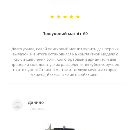
Пошуковий магніт 60
Долго думал, какой поисковый магнит купить для первых
вылазок, и в итоге остановился на компактной модели с
силой сцепления 60 кг. Как стартовый вариант или для
проверки колодцев, узких расщелин и неглубоких ручьев
то что нужно! Отлично магнитит всякую мелочь: старые
монеты, блесны, ключи и небольши..
Данило
02.05.2026