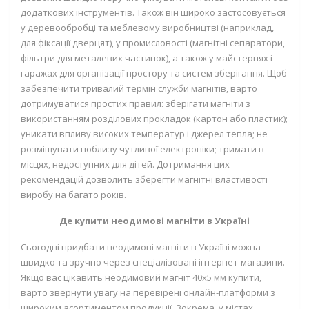
додаткових інструментів. Також він широко застосовується
у деревообробці та меблевому виробництві (наприклад,
для фіксації дверцят), у промисловості (магнітні сепаратори,
фільтри для металевих частинок), а також у майстернях і
гаражах для організації простору та систем зберігання. Щоб
забезпечити тривалий термін служби магнітів, варто
дотримуватися простих правил: зберігати магніти з
використанням розділових прокладок (картон або пластик);
уникати впливу високих температур і джерел тепла; не
розміщувати поблизу чутливої електроніки; тримати в
місцях, недоступних для дітей. Дотримання цих
рекомендацій дозволить зберегти магнітні властивості
виробу на багато років.
Де купити неодимові магніти в Україні
Сьогодні придбати неодимові магніти в Україні можна
швидко та зручно через спеціалізовані інтернет-магазини.
Якщо вас цікавить неодимовий магніт 40х5 мм купити,
варто звернути увагу на перевірені онлайн-платформи з
широким асортиментом продукції. Зокрема, у містах,