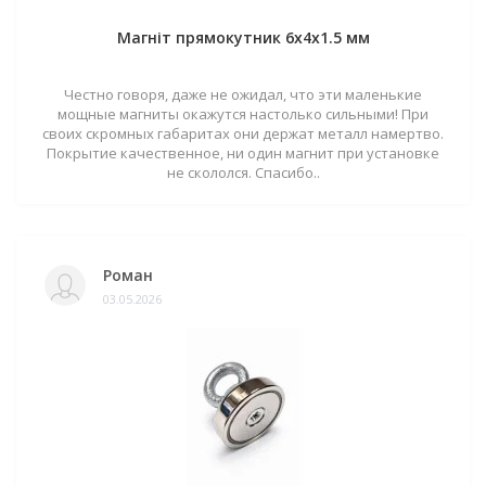
Магніт прямокутник 6х4х1.5 мм
Честно говоря, даже не ожидал, что эти маленькие
мощные магниты окажутся настолько сильными! При
своих скромных габаритах они держат металл намертво.
Покрытие качественное, ни один магнит при установке
не скололся. Спасибо..
Роман
03.05.2026