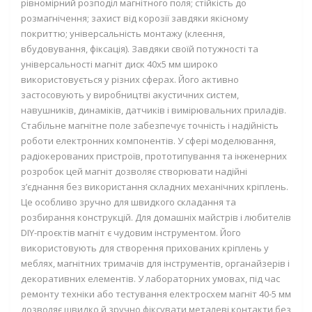
рівномірний розподіл магнітного поля; стійкість до
розмагнічення; захист від корозії завдяки якісному
покриттю; універсальність монтажу (клеєння,
вбудовування, фіксація). Завдяки своїй потужності та
універсальності магніт диск 40х5 мм широко
використовується у різних сферах. Його активно
застосовують у виробництві акустичних систем,
навушників, динаміків, датчиків і вимірювальних приладів.
Стабільне магнітне поле забезпечує точність і надійність
роботи електронних компонентів. У сфері моделювання,
радіокерованих пристроїв, прототипування та інженерних
розробок цей магніт дозволяє створювати надійні
з’єднання без використання складних механічних кріплень.
Це особливо зручно для швидкого складання та
розбирання конструкцій. Для домашніх майстрів і любителів
DIY-проєктів магніт є чудовим інструментом. Його
використовують для створення прихованих кріплень у
меблях, магнітних тримачів для інструментів, органайзерів і
декоративних елементів. У лабораторних умовах, під час
ремонту техніки або тестування електросхем магніт 40-5 мм
дозволяє швидко й зручно фіксувати металеві контакти без