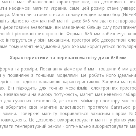
магніт має збалансовані характеристики, що дозволяють вико
ити неодимові магніти Україна, саме цей розмір стане універс
рукцій. Магніт виготовляється зі сплаву неодим-залізо-бор (NdFe
навіть відносно компактний магніт диск 6×6 мм здатен створюв
і з феритовими аналогами, він має значно більшу силу притяган
логій і різноманітних проєктів. Формат 6×6 мм забезпечує хо
ко інтегрується у різні механізми, пристрої або декоративні еле
Саме тому магніт неодимовий диск 6×6 мм користується популярніс
Характеристики та переваги магніту диск 6×6 мм
 форма та розміри. Поєднання діаметра 6 мм і товщини 6 мм д
я у порівнянні з тоншими моделями. Це робить його ідеальни
нергії є ще однією важливою характеристикою. Завдяки матер
х. Він підходить для точних механізмів, електронних пристро
 Незважаючи на високу потужність, магніт має невеликі габар
 для сучасних технологій, де кожен міліметр простору має зн
і зберігати свої магнітні властивості протягом багатьох 
 заміни. Поверхня магніту покривається захисним шаром Ni-Cu-
их пошкоджень. Це дозволяє використовувати магніт у різних ум
вувати температурний режим - оптимально використовувати магн