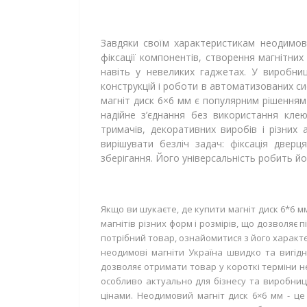
Завдяки своїм характеристикам неодимови
фіксації компонентів, створення магнітни
навіть у невеликих гаджетах. У виробни
конструкцій і роботи в автоматизованих сис
магніт диск 6×6 мм є популярним рішенням 
надійне з’єднання без використання клею
тримачів, декоративних виробів і різних 
вирішувати безліч задач: фіксація двер
зберігання. Його універсальність робить й
Якщо ви шукаєте, де купити магніт диск 6*6 
магнітів різних форм і розмірів, що дозволя
потрібний товар, ознайомитися з його характ
неодимові магніти Україна швидко та вигідно
дозволяє отримати товар у короткі терміни н
особливо актуально для бізнесу та виробницт
цінами. Неодимовий магніт диск 6×6 мм - це