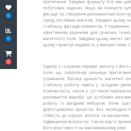
притягання. Завдяки формату 6×6 мм цей 
побутових задачах. Якщо ви плануєте куп
фіксації та створення різноманітних конст
0
серед постійних магнітів. Завдяки цьому 
стабільну фіксацію елементів. У порівнянн
ефективним рішенням для сучасних техно
магнітного поля. Завдяки цьому магніт лег
0
цьому гарантує надійність у використанні. 
0
Однією з головних переваг магніту є його
поле, що забезпечує сильніше притяганн
утримання. Висока щільність магнітної е
стабільну роботу навіть у складних умова
Компактність також є суттєвою перевагою.
різноманітні вироби. Це особливо важливо
робить їх вигідним вибором. Вони здатн
довготривалих проєктах без необхідності
стійкість до корозії, вологи та механічн
підвищеною вологістю. Також варто врахо
його властивості на максимальному рівні.