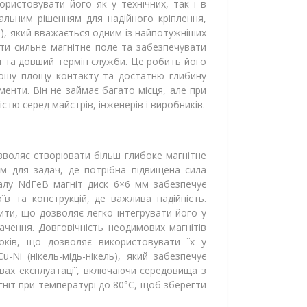
ристовувати його як у технічних, так і в
альним рішенням для надійного кріплення,
B), який вважається одним із найпотужніших
ати сильне магнітне поле та забезпечувати
ня та довший термін служби. Це робить його
рошу площу контакту та достатню глибину
менти. Він не займає багато місця, але при
тю серед майстрів, інженерів і виробників.
озволяє створювати більш глибоке магнітне
м для задач, де потрібна підвищена сила
іалу NdFeB магніт диск 6×6 мм забезпечує
їв та конструкцій, де важлива надійність.
ити, що дозволяє легко інтегрувати його у
ачення. Довговічність неодимових магнітів
років, що дозволяє використовувати їх у
Ni (нікель-мідь-нікель), який забезпечує
овах експлуатації, включаючи середовища з
іт при температурі до 80°C, щоб зберегти