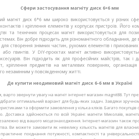
Сфери застосування магніту диск 6×6 мм
й магніт диск 6*6 мм широко використовується у різних сфер
х контактів і кріплення елементів у корпусах пристроїв. Його к
цтві та технічних процесах магніт використовується для пози
темах. Він добре підходить для різноманітного обладнання, де в
для створення знімних частин, рухомих елементів і прихованих к
 або гвинтів. У DIY-проєктах магніт активно використовуєть
аксесуарів. Він підходить як для професійних майстрів, так і д
цят, кріплення предметів на металевих поверхнях, організаці
ого незамінним у повсякденному житті.
Де купити неодимовий магніт диск 6-6 мм в Україні
мм, варто звернути увагу на магніт інтернет магазин magnit88. Тут
є підібрати оптимальний варіант для будь-яких задач. Завдяки зручн
еристиками та оформити замовлення у кілька кліків. Багато покупців
. Доставка здійснюється по всій Україні: магніти Миколаїв, магніти
езалежно від вашого місцезнаходження. Інтернет-магазин також про
ва. Ви можете замовити як невелику кількість магнітів для власних
 практичне поєднання потужності, компактності та універсальност