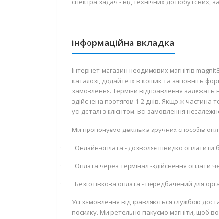
спектра задач - від технічних до побутових, 
інформаційна вкладка
Інтернет-магазин неодимових магнітів magnit
каталозі, додайте їх в кошик та заповніть фо
замовлення. Терміни відправлення залежать ві
здійснена протягом 1-2 днів. Якщо ж частина
усі деталі з клієнтом. Всі замовлення незалеж
Ми пропонуємо декілька зручних способів опл
·
Онлайн-оплата - дозволяє швидко оплатити
·
Оплата через термінал -здійснення оплати че
·
Безготівкова оплата - передбачений для орган
Усі замовлення відправляються службою доста
посилку. Ми ретельно пакуємо магніти, щоб во