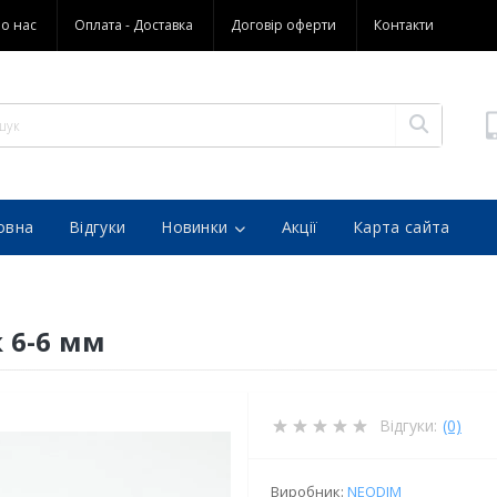
о нас
Оплата - Доставка
Договір оферти
Контакти
овна
Відгуки
Новинки
Акції
Карта сайта
 6-6 мм
Відгуки:
(0)
Виробник:
NEODIM