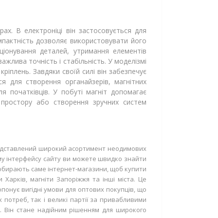
ах. В електроніці він застосовується для
омпактність дозволяє використовувати його
ціонування деталей, утримання елементів
ажлива точність і стабільність. У моделізмі
ріплень. Завдяки своїй силі він забезпечує
ся для створення органайзерів, магнітних
ля початківців. У побуті магніт допомагає
я простору або створення зручних систем
 представлений широкий асортимент неодимових
ому інтерфейсу сайту ви можете швидко знайти
 обирають саме інтернет-магазини, щоб купити
 Харків, магніти Запоріжжя та інші міста. Це
понує вигідні умови для оптових покупців, що
 потреб, так і великі партії за привабливими
і. Він стане надійним рішенням для широкого