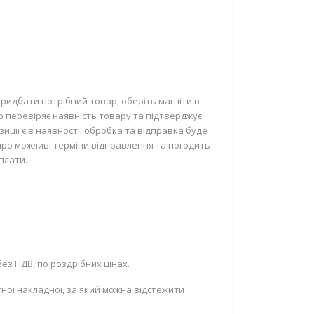
ридбати потрібний товар, оберіть магніти в
р перевіряє наявність товару та підтверджує
ції є в наявності, обробка та відправка буде
про можливі терміни відправлення та погодить
плати.
ез ПДВ, по роздрібних цінах.
ної накладної, за який можна відстежити