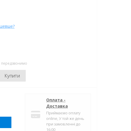
ешевше?
ми передзвонимо
Купити
Оплата -
Доставка
Приймаємо оплату
online, У той же день
при замовленні до
16:00