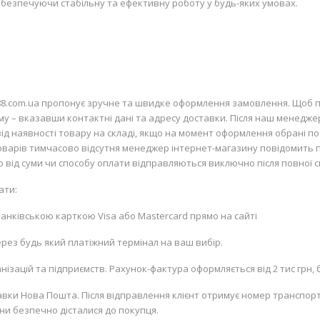
забезпечуючи стабільну та ефективну роботу у будь-яких умовах.
88.com.ua пропонує зручне та швидке оформлення замовлення. Щоб п
рму – вказавши контактні дані та адресу доставки. Після наш менедже
д наявності товару на складі, якщо на момент оформлення обрані пози
 товарів тимчасово відсутня менеджер інтернет-магазину повідомить 
но від суми чи способу оплати відправляються виключно після повної с
ати:
 банківською карткою
Visa
або
Mastercard
прямо на сайті
рез будь який платіжний термінал на ваш вибір.
ізацій та підприємств. Рахунок-фактура оформляється від 2 тис грн, б
вки Нова Пошта. Після відправлення клієнт отримує номер транспорт
ни безпечно дісталися до покупця.