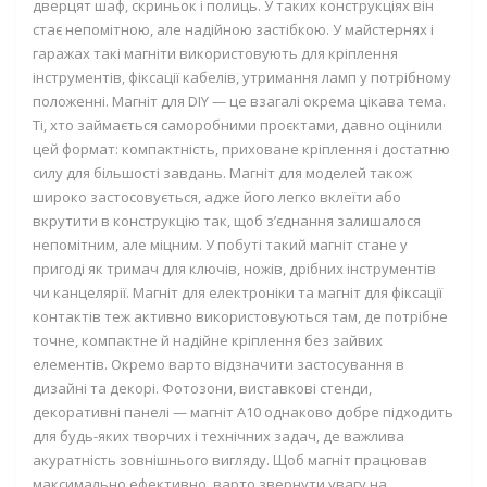
дверцят шаф, скриньок і полиць. У таких конструкціях він
стає непомітною, але надійною застібкою. У майстернях і
гаражах такі магніти використовують для кріплення
інструментів, фіксації кабелів, утримання ламп у потрібному
положенні. Магніт для DIY — це взагалі окрема цікава тема.
Ті, хто займається саморобними проєктами, давно оцінили
цей формат: компактність, приховане кріплення і достатню
силу для більшості завдань. Магніт для моделей також
широко застосовується, адже його легко вклеїти або
вкрутити в конструкцію так, щоб з’єднання залишалося
непомітним, але міцним. У побуті такий магніт стане у
пригоді як тримач для ключів, ножів, дрібних інструментів
чи канцелярії. Магніт для електроніки та магніт для фіксації
контактів теж активно використовуються там, де потрібне
точне, компактне й надійне кріплення без зайвих
елементів. Окремо варто відзначити застосування в
дизайні та декорі. Фотозони, виставкові стенди,
декоративні панелі — магніт А10 однаково добре підходить
для будь-яких творчих і технічних задач, де важлива
акуратність зовнішнього вигляду.
Щоб магніт працював
максимально ефективно, варто звернути увагу на