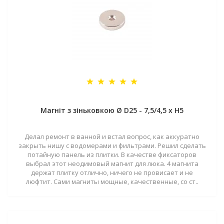
Магніт з зіньковкою Ø D25 - 7,5/4,5 х H5
Делал ремонт в ванной и встал вопрос, как аккуратно
закрыть нишу с водомерами и фильтрами. Решил сделать
потайную панель из плитки. В качестве фиксаторов
выбрал этот неодимовый магнит для люка. 4 магнита
держат плитку отлично, ничего не провисает и не
люфтит. Сами магниты мощные, качественные, со ст..