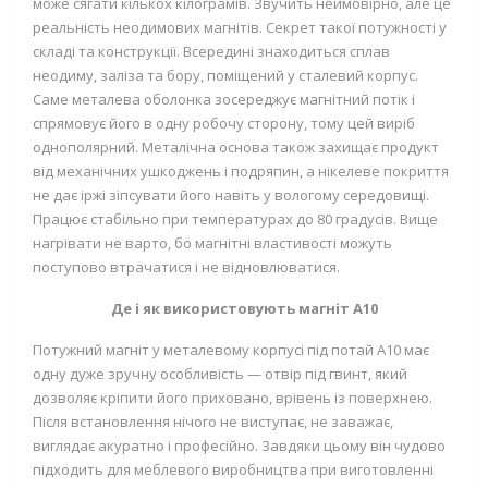
може сягати кількох кілограмів. Звучить неймовірно, але це
реальність неодимових магнітів. Секрет такої потужності у
складі та конструкції. Всередині знаходиться сплав
неодиму, заліза та бору, поміщений у сталевий корпус.
Саме металева оболонка зосереджує магнітний потік і
спрямовує його в одну робочу сторону, тому цей виріб
однополярний. Металічна основа також захищає продукт
від механічних ушкоджень і подряпин, а нікелеве покриття
не дає іржі зіпсувати його навіть у вологому середовищі.
Працює стабільно при температурах до 80 градусів. Вище
нагрівати не варто, бо магнітні властивості можуть
поступово втрачатися і не відновлюватися.
Де і як використовують магніт А10
Потужний магніт у металевому корпусі під потай A10 має
одну дуже зручну особливість — отвір під гвинт, який
дозволяє кріпити його приховано, врівень із поверхнею.
Після встановлення нічого не виступає, не заважає,
виглядає акуратно і професійно. Завдяки цьому він чудово
підходить для меблевого виробництва при виготовленні