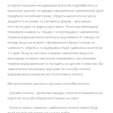
Інтернет-магазин неодимових магнітів magnit88.com.ua
пропонує зручне та швидке оформлення замовлення. Щоб
придбати потрібний товар, оберіть магніти в каталозі,
додайте їх в кошик та заповніть форму – вказавши
контактні дані та адресу доставки. Після наш менеджер
перевіряє наявність товару та підтверджує замовлення.
Терміни відправлення залежать від наявності товару на
складі, якщо на момент оформлення обрані позиції є в
наявності, обробка та відправка буде здійснена протягом
1-2 днів. Якщо ж частина товарів тимчасово відсутня
менеджер інтернет-магазину повідомить про можливі
терміни відправлення та погодить усі деталі з клієнтом. Всі
замовлення незалежно від суми чи способу оплати
відправляються виключно після повної сплати.
Ми пропонуємо декілька зручних способів оплати:
·
Онлайн-оплата - дозволяє швидко оплатити банківською
карткою
Visa
або
Mastercard
прямо на сайті
·
Оплата через термінал -здійснення оплати через будь
який платіжний термінал на ваш вибір.