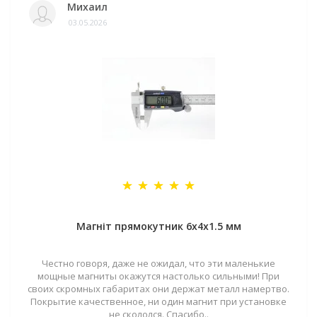
Михаил
03.05.2026
Магніт прямокутник 6х4х1.5 мм
Честно говоря, даже не ожидал, что эти маленькие
мощные магниты окажутся настолько сильными! При
своих скромных габаритах они держат металл намертво.
Покрытие качественное, ни один магнит при установке
не скололся. Спасибо..