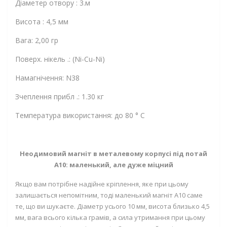
Діаметер отвору : 3.м
Висота : 4,5 мм
Вага: 2,00 гр
Поверх. нікель .: (Ni-Cu-Ni)
Намагнічення: N38
Зчеплення прибл .: 1.30 кг
Температура використання: до 80 ° C
Неодимовий магніт в металевому корпусі під потай
А10: маленький, але дуже міцний
Якщо вам потрібне надійне кріплення, яке при цьому
залишається непомітним, тоді маленький магніт А10 саме
те, що ви шукаєте. Діаметр усього 10 мм, висота близько 4,5
мм, вага всього кілька грамів, а сила утримання при цьому