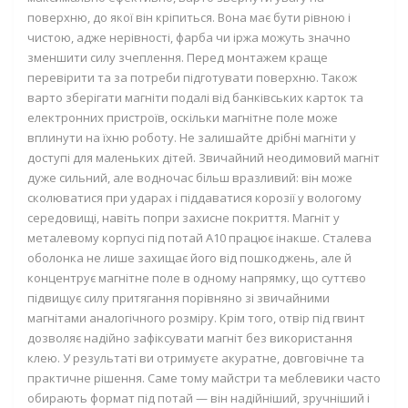
поверхню, до якої він кріпиться. Вона має бути рівною і
чистою, адже нерівності, фарба чи іржа можуть значно
зменшити силу зчеплення. Перед монтажем краще
перевірити та за потреби підготувати поверхню. Також
варто зберігати магніти подалі від банківських карток та
електронних пристроїв, оскільки магнітне поле може
вплинути на їхню роботу. Не залишайте дрібні магніти у
доступі для маленьких дітей. Звичайний неодимовий магніт
дуже сильний, але водночас більш вразливий: він може
сколюватися при ударах і піддаватися корозії у вологому
середовищі, навіть попри захисне покриття. Магніт у
металевому корпусі під потай А10 працює інакше. Сталева
оболонка не лише захищає його від пошкоджень, але й
концентрує магнітне поле в одному напрямку, що суттєво
підвищує силу притягання порівняно зі звичайними
магнітами аналогічного розміру. Крім того, отвір під гвинт
дозволяє надійно зафіксувати магніт без використання
клею. У результаті ви отримуєте акуратне, довговічне та
практичне рішення. Саме тому майстри та меблевики часто
обирають формат під потай — він надійніший, зручніший і