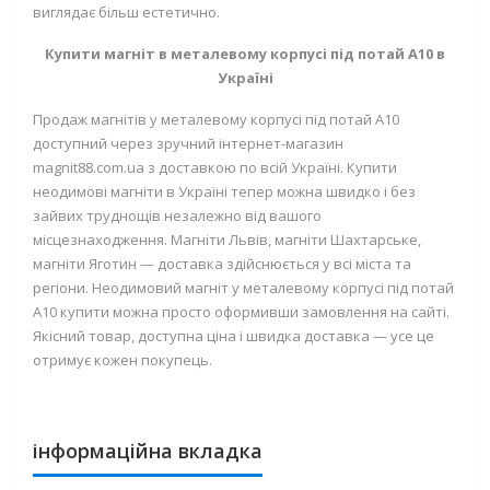
виглядає більш естетично.
Купити магніт в металевому корпусі під потай А10 в
Україні
Продаж магнітів у металевому корпусі під потай А10
доступний через зручний інтернет-магазин
magnit88.com.ua з доставкою по всій Україні. Купити
неодимові магніти в Україні тепер можна швидко і без
зайвих труднощів незалежно від вашого
місцезнаходження. Магніти Львів, магніти Шахтарське,
магніти Яготин — доставка здійснюється у всі міста та
регіони. Неодимовий магніт у металевому корпусі під потай
А10 купити можна просто оформивши замовлення на сайті.
Якісний товар, доступна ціна і швидка доставка — усе це
отримує кожен покупець.
інформаційна вкладка