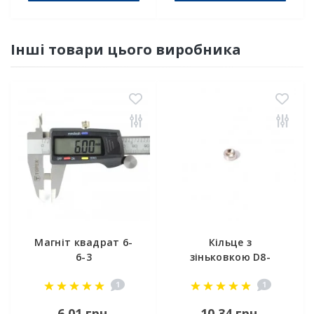
Інші товари цього виробника
Магніт квадрат 6-
Кільце з
6-3
зіньковкою D8-
d6/3,5хh3 мм
1
1
6,01 грн.
10,34 грн.