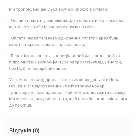
Ми пропонуємо декілька зручних способів оплати:
·
Онлайн-оплата - дозволяє швидко оплатити банківською
карткою
Visa
або
Mastercard
прямо на сайті
·
Оплата через термінал -здійснення оплати через будь
який платіжний термінал на ваш вибір.
·
Безготівкова оплата - передбачений для організацій та
підприємств. Рахунок-фактура оформляється від 2 тис грн,
без ПДВ, по роздрібних цінах.
Усі замовлення відправляються службою доставки Нова
Пошта. Після відправлення клієнт отримує номер
транспортної накладної, за який можна відстежити посилку.
Ми ретельно пакуємо магніти, щоб вони безпечно дісталися
до покупця.
Відгуків (0)