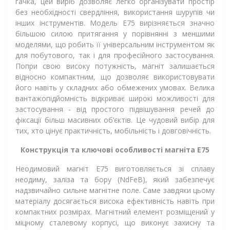
гачка, цей виріб дозволяє легко організувати простір
без необхідності свердління, використання шурупів чи
інших інструментів. Модель Е75 вирізняється значно
більшою силою притягання у порівнянні з меншими
моделями, що робить її універсальним інструментом як
для побутового, так і для професійного застосування.
Попри свою високу потужність, магніт залишається
відносно компактним, що дозволяє використовувати
його навіть у складних або обмежених умовах. Велика
вантажопідйомність відкриває широкі можливості для
застосування - від простого підвішування речей до
фіксації більш масивних об’єктів. Це чудовий вибір для
тих, хто цінує практичність, мобільність і довговічність.
Конструкція та ключові особливості магніта Е75
Неодимовий магніт Е75 виготовляється зі сплаву
неодиму, заліза та бору (NdFeB), який забезпечує
надзвичайно сильне магнітне поле. Саме завдяки цьому
матеріалу досягається висока ефективність навіть при
компактних розмірах. Магнітний елемент розміщений у
міцному сталевому корпусі, що виконує захисну та