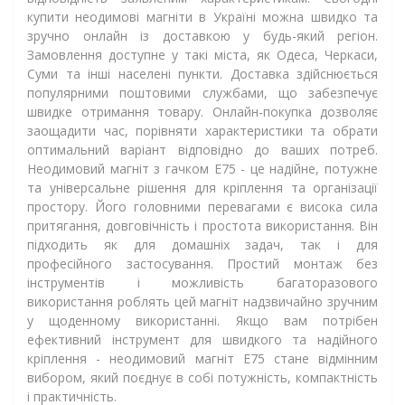
купити неодимові магніти в Україні можна швидко та
зручно онлайн із доставкою у будь-який регіон.
Замовлення доступне у такі міста, як Одеса, Черкаси,
Суми та інші населені пункти. Доставка здійснюється
популярними поштовими службами, що забезпечує
швидке отримання товару. Онлайн-покупка дозволяє
заощадити час, порівняти характеристики та обрати
оптимальний варіант відповідно до ваших потреб.
Неодимовий магніт з гачком Е75 - це надійне, потужне
та універсальне рішення для кріплення та організації
простору. Його головними перевагами є висока сила
притягання, довговічність і простота використання. Він
підходить як для домашніх задач, так і для
професійного застосування. Простий монтаж без
інструментів і можливість багаторазового
використання роблять цей магніт надзвичайно зручним
у щоденному використанні. Якщо вам потрібен
ефективний інструмент для швидкого та надійного
кріплення - неодимовий магніт Е75 стане відмінним
вибором, який поєднує в собі потужність, компактність
і практичність.