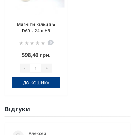
Магніти кільця ᴓ
D60 - 24 x H9
0
598,40 грн.
-
+
ДО КОШИКА
Відгуки
Алексей