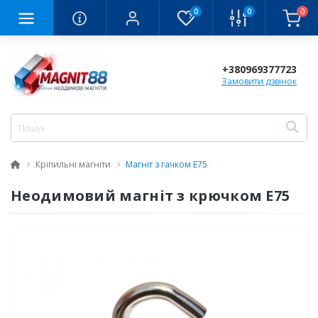
0
0
0
+380969377723
Замовити дзвінок
Кріпильні магніти
Магніт з гачком E75
Неодимовий магніт з крючком Е75