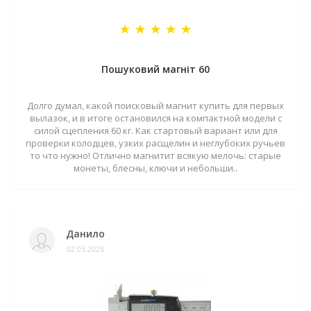
Пошуковий магніт 60
Долго думал, какой поисковый магнит купить для первых
вылазок, и в итоге остановился на компактной модели с
силой сцепления 60 кг. Как стартовый вариант или для
проверки колодцев, узких расщелин и неглубоких ручьев
то что нужно! Отлично магнитит всякую мелочь: старые
монеты, блесны, ключи и небольши..
Данило
02.05.2026