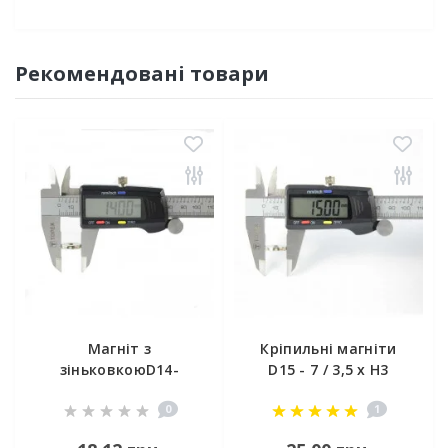
Рекомендовані товари
Магніт з
Кріпильні магніти
зіньковкоюD14-
D15 - 7 / 3,5 x H3
d7/4,5хh3 мм
0
1