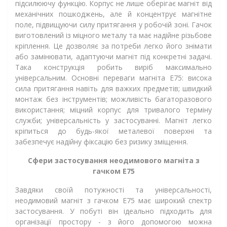
підсилюючу функцію. Корпус не лише оберігає магніт від
механічних пошкоджень, але й концентрує магнітне
поле, підвищуючи силу притягання у робочій зоні. Гачок
виготовлений із міцного металу та має надійне різьбове
кріплення. Це дозволяє за потреби легко його знімати
або замінювати, адаптуючи магніт під конкретні задачі.
Така конструкція робить виріб максимально
універсальним. Основні переваги магніта Е75: висока
сила притягання навіть для важких предметів; швидкий
монтаж без інструментів; можливість багаторазового
використання; міцний корпус для тривалого терміну
служби; універсальність у застосуванні. Магніт легко
кріпиться до будь-якої металевої поверхні та
забезпечує надійну фіксацію без ризику зміщення.
Сфери застосування неодимового магніта з
гачком Е75
Завдяки своїй потужності та універсальності,
неодимовий магніт з гачком Е75 має широкий спектр
застосування. У побуті він ідеально підходить для
організації простору - з його допомогою можна