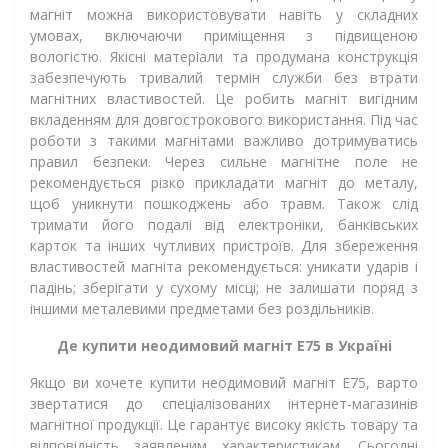
магніт можна використовувати навіть у складних
умовах, включаючи приміщення з підвищеною
вологістю. Якісні матеріали та продумана конструкція
забезпечують тривалий термін служби без втрати
магнітних властивостей. Це робить магніт вигідним
вкладенням для довгострокового використання. Під час
роботи з такими магнітами важливо дотримуватись
правил безпеки. Через сильне магнітне поле не
рекомендується різко прикладати магніт до металу,
щоб уникнути пошкоджень або травм. Також слід
тримати його подалі від електроніки, банківських
карток та інших чутливих пристроїв. Для збереження
властивостей магніта рекомендується: уникати ударів і
падінь; зберігати у сухому місці; не залишати поряд з
іншими металевими предметами без роздільників.
Де купити неодимовий магніт Е75 в Україні
Якщо ви хочете купити неодимовий магніт Е75, варто
звертатися до спеціалізованих інтернет-магазинів
магнітної продукції. Це гарантує високу якість товару та
відповідність заявленим характеристикам. Сьогодні