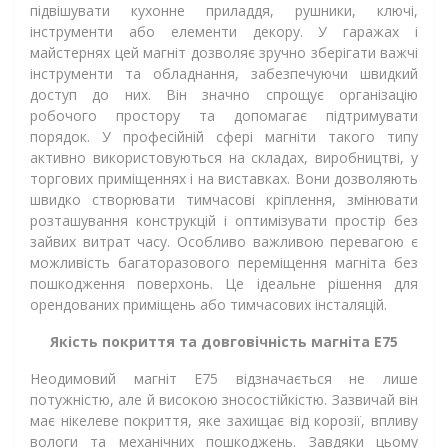
підвішувати кухонне приладдя, рушники, ключі,
інструменти або елементи декору. У гаражах і
майстернях цей магніт дозволяє зручно зберігати важчі
інструменти та обладнання, забезпечуючи швидкий
доступ до них. Він значно спрощує організацію
робочого простору та допомагає підтримувати
порядок. У професійній сфері магніти такого типу
активно використовуються на складах, виробництві, у
торгових приміщеннях і на виставках. Вони дозволяють
швидко створювати тимчасові кріплення, змінювати
розташування конструкцій і оптимізувати простір без
зайвих витрат часу. Особливо важливою перевагою є
можливість багаторазового переміщення магніта без
пошкодження поверхонь. Це ідеальне рішення для
орендованих приміщень або тимчасових інсталяцій.
Якість покриття та довговічність магніта Е75
Неодимовий магніт Е75 відзначається не лише
потужністю, але й високою зносостійкістю. Зазвичай він
має нікелеве покриття, яке захищає від корозії, впливу
вологи та механічних пошкоджень. Завдяки цьому