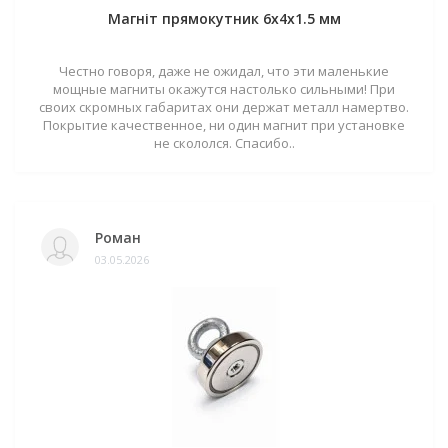
Магніт прямокутник 6х4х1.5 мм
Честно говоря, даже не ожидал, что эти маленькие
мощные магниты окажутся настолько сильными! При
своих скромных габаритах они держат металл намертво.
Покрытие качественное, ни один магнит при установке
не скололся. Спасибо..
Роман
03.05.2026