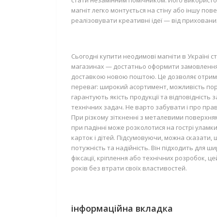
стати незамінним помічником. Його використов
магніт легко монтується на стіну або іншу по
реалізовувати креативні ідеї — від приховани
Сьогодні купити неодимові магніти в Україні 
магазинах — достатньо оформити замовлення че
доставкою новою поштою. Це дозволяє отрима
переваг: широкий асортимент, можливість порі
гарантують якість продукції та відповідність
технічних задач. Не варто забувати і про пра
При різкому зіткненні з металевими поверхня
при падінні може розколотися на гострі уламк
карток і дітей. Підсумовуючи, можна сказати, 
потужність та надійність. Він підходить для 
фіксації, кріплення або технічних розробок, 
років без втрати своїх властивостей.
інформаційна вкладка