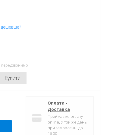
 дешевше?
ми передзвонимо
Купити
Оплата -
Доставка
Приймаємо оплату
online, У той же день
при замовленні до
16:00