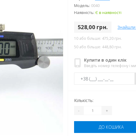
Модель:
0040
Наявність:
Є в наявності
528,00 грн.
Знайшли
10 або більше: 475,20 грн.
50 або більше: 448,80 грн.
Купити в один клік
Введіть номер телефону і 
Кількість:
-
+
ДО КОШИКА