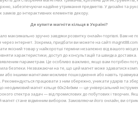
ують для створення магнітних тримачів, кріплень для інструментів, н
верхню, забезпечуючи надійне утримання предметів. У дизайні та руко
х замків до інтерактивних елементів декору.
Де купити магніти кільця в Україні?
стало максимально зручно завдяки розвитку онлайн-торгівлі. Вам не 
рез інтернет. Зокрема, придбати ви можете на сайті magnit88.com.u
ти якісний товар у найкоротші терміни незалежно від вашого місце
вняти характеристики, доступ до консультацій та швидка доставка. К
 заявленим параметрам. Це особливо важливо, якщо вам потрібен поту
вила безпеки. Незважаючи на те, що цей магніт може здаватися комп
ми або іншими магнітами можливе пошкодження або навіть травмуван
и. Рекомендується працювати з ним обережно, уникати ударів та збері
що неодимовий магніт кільце 60х24х6мм — це універсальний інструмент
широкого спектра задач — від промислових до побутових і творчих. Я
цей магніт стане відмінним вибором. Замовляючи його онлайн, ви отри