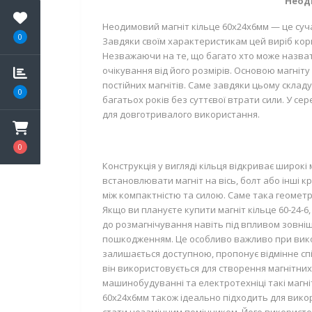
Неоди
Неодимовий магніт кільце 60х24х6мм — це суча
0
Завдяки своїм характеристикам цей виріб корис
Незважаючи на те, що багато хто може назват
очікування від його розмірів. Основою магніт
постійних магнітів. Саме завдяки цьому склад
0
багатьох років без суттєвої втрати сили. У се
для довготривалого використання.
0
Конструкція у вигляді кільця відкриває широкі 
встановлювати магніт на вісь, болт або інші 
між компактністю та силою. Саме така геометрі
Якщо ви плануєте купити магніт кільце 60-24-6
до розмагнічування навіть під впливом зовнішн
пошкодженням. Це особливо важливо при викор
залишається доступною, пропонує відмінне сп
він використовується для створення магнітних 
машинобудуванні та електротехніці такі магні
60х24х6мм також ідеально підходить для викор