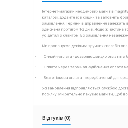
Інтернет-магазин неодимових магнітів magnit
каталозі, додайте їх в кошик та заповніть фо
замовлення. Терміни відправлення залежать ві
здійснена протягом 1-2 днів. Якщо ж частина
усі деталі з клієнтом. Всі замовлення незалеж
Ми пропонуємо декілька зручних способів опл
·
Онлайн-оплата - дозволяє швидко оплатити
·
Оплата через термінал -здійснення оплати че
·
Безготівкова оплата - передбачений для орган
Усі замовлення відправляються службою доста
посилку. Ми ретельно пакуємо магніти, щоб во
Відгуків (0)