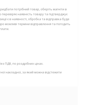
ридбати потрібний товар, оберіть магніти в
р перевіряє наявність товару та підтверджує
ції є в наявності, обробка та відправка буде
про можливі терміни відправлення та погодить
плати.
ез ПДВ, по роздрібних цінах.
ної накладної, за який можна відстежити