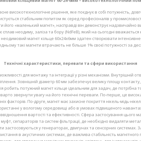
мовий кільцевий магніт 60-24-6мм – високотехнологічний по
сне високотехнологічне рішення, яке поєднує в собі потужність, довг
тується стабільним попитом як серед професіоналів у промисловості, 
и його «маленький магніт», насправді він демонструє надзвичайно в
у є сплав неодиму, заліза та бору (NdFeB), який на сьогодні вважаєт
у неодимовий магніт кільце 60х24х6мм здатен створювати інтенсивне 
редньому такі магніти втрачають не більше 1% своєї потужності за дес
Технічні характеристики, переваги та сфери використання
можливості для монтажу та інтеграції у різні механізми. Внутрішній о
кріплення. Зовнішній діаметр 60 мм забезпечує велику площу контакт
я робить потужний магніт кільце ідеальним для задач, де потрібна то
, варто звернути увагу на його технічні переваги. По-перше, це висок
іх факторів. По-друге, магніт має захисне покриття нікель-мідь-нікель
истанні у вологому середовищі або в умовах підвищеного навантаженн
іввідношення вартості та ефективності. Сфера застосування цього м
муфт, сепараторів та систем фільтрації, де необхідно видаляти метал
ти застосовуються у генераторах, двигунах та сенсорних системах. З
истання в акустичних системах, де важлива стабільність магнітного 