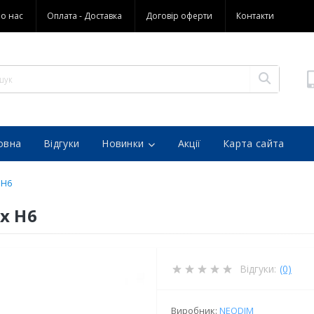
о нас
Оплата - Доставка
Договір оферти
Контакти
овна
Відгуки
Новинки
Акції
Карта сайта
 H6
 x H6
Відгуки:
(0)
Виробник:
NEODIM