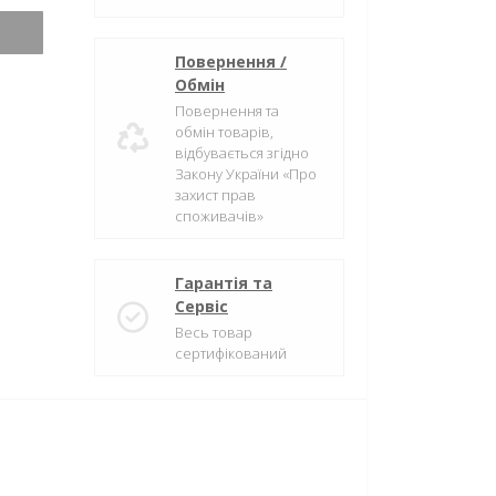
Повернення /
Обмін
Повернення та
обмін товарів,
відбувається згідно
Закону України «Про
захист прав
споживачів»
Гарантія та
Сервіс
Весь товар
сертифікований