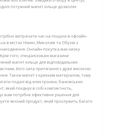
ожів або ключів. Завдяки отвору в центрі,
діллі потужний магніт кільце дозволяє
потрібно витрачати час на пошуки в офлайн-
a в містах Ніжин, Миколаїв та Обухів з
знаходження. Онлайн-покупка має низку
рім того, спеціалізовані магазини
жний магніт кільце для відповідальних
актним, його сила притягання є дуже високою.
ня. Також магніт є крихким матеріалом, тому
гати подалі від електроніки, банківських
, який поєднує в собі компактність,
кщо вам потрібне ефективне рішення для
муєте якісний продукт, який прослужить багато