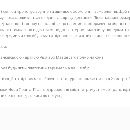
88.com.ua пропонує зручне та швидке оформлення замовлення. Щоб п
рму – вказавши контактні дані та адресу доставки. Після наш менедже
д наявності товару на складі, якщо на момент оформлення обрані пози
 товарів тимчасово відсутня менеджер інтернет-магазину повідомить 
но від суми чи способу оплати відправляються виключно після повної с
ати:
 банківською карткою
Visa
або
Mastercard
прямо на сайті
рез будь який платіжний термінал на ваш вибір.
ізацій та підприємств. Рахунок-фактура оформляється від 2 тис грн, б
вки Нова Пошта. Після відправлення клієнт отримує номер транспорт
ни безпечно дісталися до покупця.