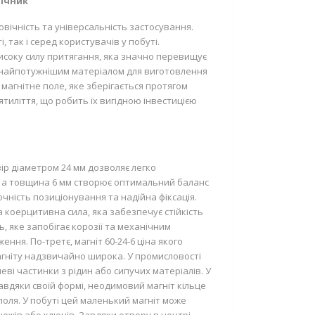
мічник
овічність та універсальність застосування.
так і серед користувачів у побуті.
исоку силу притягання, яка значно перевищує
ься найпотужнішим матеріалом для виготовлення
магнітне поле, яке зберігається протягом
ятиліття, що робить їх вигідною інвестицією
твір діаметром 24 мм дозволяє легко
у, а товщина 6 мм створює оптимальний баланс
чність позиціонування та надійна фіксація.
а коерцитивна сила, яка забезпечує стійкість
, яке запобігає корозії та механічним
я. По-третє, магніт 60-24-6 ціна якого
агніту надзвичайно широка. У промисловості
еві частинки з рідин або сипучих матеріалів. У
авдяки своїй формі, неодимовий магніт кільце
поля. У побуті цей маленький магніт може