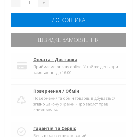
-
+
ДО КОШИКА
ШВИДКЕ ЗАМОВЛЕННЯ
Оплата - Доставка
Приймаємо оплату online, У той же день при
замовленні до 16:00
Повернення / Обмін
Повернення та обмін товарів, відбувається
згідно Закону України «Про захист прав
споживачів»
Гарантія та Сервіс
Весь товар сертифікований