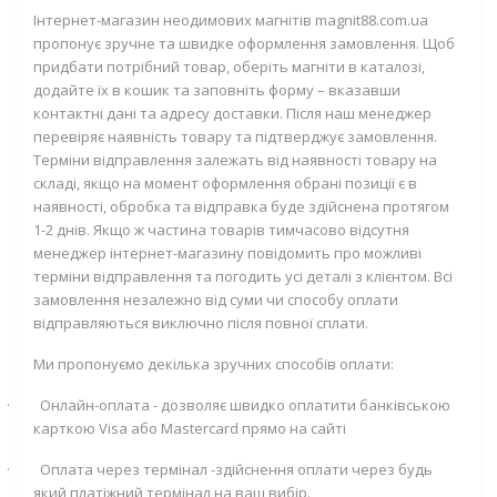
Інтернет-магазин неодимових магнітів magnit88.com.ua
пропонує зручне та швидке оформлення замовлення. Щоб
придбати потрібний товар, оберіть магніти в каталозі,
додайте їх в кошик та заповніть форму – вказавши
контактні дані та адресу доставки. Після наш менеджер
перевіряє наявність товару та підтверджує замовлення.
Терміни відправлення залежать від наявності товару на
складі, якщо на момент оформлення обрані позиції є в
наявності, обробка та відправка буде здійснена протягом
1-2 днів. Якщо ж частина товарів тимчасово відсутня
менеджер інтернет-магазину повідомить про можливі
терміни відправлення та погодить усі деталі з клієнтом. Всі
замовлення незалежно від суми чи способу оплати
відправляються виключно після повної сплати.
Ми пропонуємо декілька зручних способів оплати:
·
Онлайн-оплата - дозволяє швидко оплатити банківською
карткою
Visa
або
Mastercard
прямо на сайті
·
Оплата через термінал -здійснення оплати через будь
який платіжний термінал на ваш вибір.