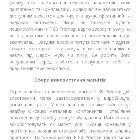
формується залежно від технічних параметрів, сили
притягання та комплектації. Водночас він залишається
доступним варіантом для тих, хто шукає ефективний та
надійний інструмент. Якщо ви плануєте купити
пошуковий магніт F 80 Premag, варто звернути увагу на
його допустиме навантаження та рекомендації щодо
експлуатації. Завдяки високій потужності магніт здатен
швидко знаходити та утримувати металеві предмети
навіть під шаром мулу чи піску. Це робить його
популярним серед любителів пошукового хобі та
працівників технічних служб.
Сфери використання магнітів
Окрім основного призначення, магніт F 80 Premag для
електроніки може застосовуватися у виробництві
різних пристроїв. Магніт для електроніки забезпечує
надійну фіксацію металевих компонентів і стабільне
положення деталей у корпусі обладнання. Його можна
використовувати як магніт для фіксації контактів у
прототипах, зарядних станціях або експериментальних
пристроях. Потужний магніт F 80 Premag також може