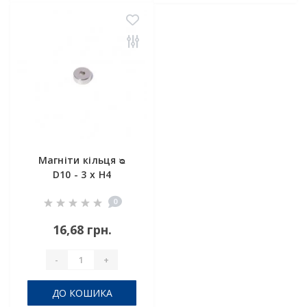
Магніти кільця ᴓ
D10 - 3 x H4
0
16,68 грн.
-
+
ДО КОШИКА