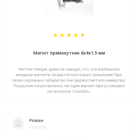
Магніт прямокутник 6х4х1.5 мм
Честно говоря, даже не ожидал, что эти маленькие
мощные магниты окажутся настолько сильными! При
своих скромных габаритах они держат металл намертво.
Покрытие качественное, ни один магнит при установке
не скололся. Спасибо..
Роман
03.05.2026