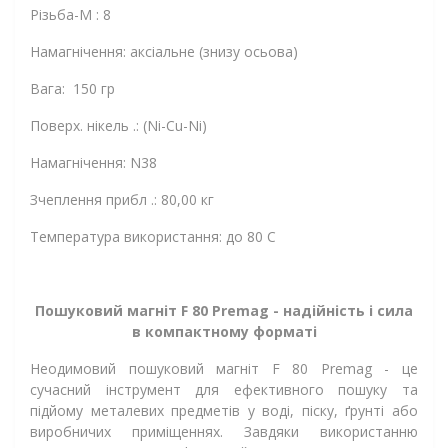
Різьба-М : 8
Намагнічення: аксіальне (знизу осьова)
Вага: 150 гр
Поверх. нікель .: (Ni-Cu-Ni)
Намагнічення: N38
Зчеплення прибл .: 80,00 кг
Температура використання: до 80 С
Пошуковий магніт F 80 Premag - надійність і сила
в компактному форматі
Неодимовий пошуковий магніт F 80 Premag - це
сучасний інструмент для ефективного пошуку та
підйому металевих предметів у воді, піску, ґрунті або
виробничих приміщеннях. Завдяки використанню