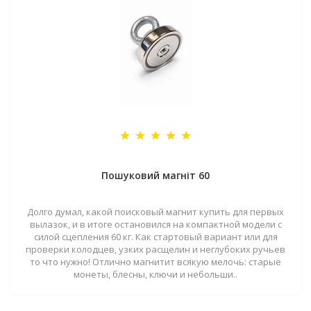
Пошуковий магніт 60
Долго думал, какой поисковый магнит купить для первых
вылазок, и в итоге остановился на компактной модели с
силой сцепления 60 кг. Как стартовый вариант или для
проверки колодцев, узких расщелин и неглубоких ручьев
то что нужно! Отлично магнитит всякую мелочь: старые
монеты, блесны, ключи и небольши..