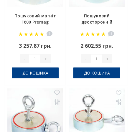
Пошуковий магніт
Пошуковий
F600 Premag
двосторонній
магніт F 300*2
1
1
Premag
3 257,87 грн.
2 602,55 грн.
-
+
-
+
ДО КОШИКА
ДО КОШИКА