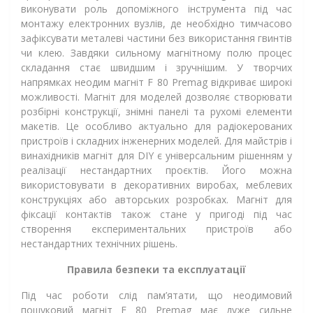
виконувати роль допоміжного інструмента під час
монтажу електронних вузлів, де необхідно тимчасово
зафіксувати металеві частини без використання гвинтів
чи клею. Завдяки сильному магнітному полю процес
складання стає швидшим і зручнішим. У творчих
напрямках неодим магніт F 80 Premag відкриває широкі
можливості. Магніт для моделей дозволяє створювати
розбірні конструкції, знімні панелі та рухомі елементи
макетів. Це особливо актуально для радіокерованих
пристроїв і складних інженерних моделей. Для майстрів і
винахідників магніт для DIY є універсальним рішенням у
реалізації нестандартних проєктів. Його можна
використовувати в декоративних виробах, меблевих
конструкціях або авторських розробках. Магніт для
фіксації контактів також стане у пригоді під час
створення експериментальних пристроїв або
нестандартних технічних рішень.
Правила безпеки та експлуатації
Під час роботи слід пам’ятати, що неодимовий
пошуковий магніт F 80 Premag має дуже сильне