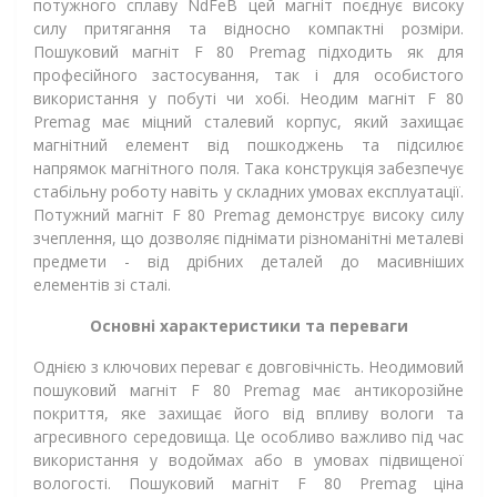
потужного сплаву NdFeB цей магніт поєднує високу
силу притягання та відносно компактні розміри.
Пошуковий магніт F 80 Premag підходить як для
професійного застосування, так і для особистого
використання у побуті чи хобі. Неодим магніт F 80
Premag має міцний сталевий корпус, який захищає
магнітний елемент від пошкоджень та підсилює
напрямок магнітного поля. Така конструкція забезпечує
стабільну роботу навіть у складних умовах експлуатації.
Потужний магніт F 80 Premag демонструє високу силу
зчеплення, що дозволяє піднімати різноманітні металеві
предмети - від дрібних деталей до масивніших
елементів зі сталі.
Основні характеристики та переваги
Однією з ключових переваг є довговічність. Неодимовий
пошуковий магніт F 80 Premag має антикорозійне
покриття, яке захищає його від впливу вологи та
агресивного середовища. Це особливо важливо під час
використання у водоймах або в умовах підвищеної
вологості. Пошуковий магніт F 80 Premag ціна