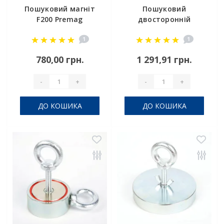
Пошуковий магніт
Пошуковий
F200 Premag
двосторонній
магніт F = 120 * 2
1
1
Premag
780,00 грн.
1 291,91 грн.
-
+
-
+
ДО КОШИКА
ДО КОШИКА