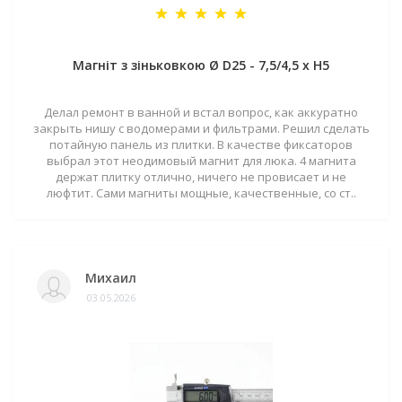
Магніт з зіньковкою Ø D25 - 7,5/4,5 х H5
Делал ремонт в ванной и встал вопрос, как аккуратно
закрыть нишу с водомерами и фильтрами. Решил сделать
потайную панель из плитки. В качестве фиксаторов
выбрал этот неодимовый магнит для люка. 4 магнита
держат плитку отлично, ничего не провисает и не
люфтит. Сами магниты мощные, качественные, со ст..
Михаил
03.05.2026