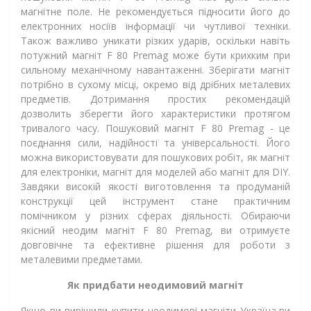
магнітне поле. Не рекомендується підносити його до
електронних носіїв інформації чи чутливої техніки.
Також важливо уникати різких ударів, оскільки навіть
потужний магніт F 80 Premag може бути крихким при
сильному механічному навантаженні. Зберігати магніт
потрібно в сухому місці, окремо від дрібних металевих
предметів. Дотримання простих рекомендацій
дозволить зберегти його характеристики протягом
тривалого часу. Пошуковий магніт F 80 Premag - це
поєднання сили, надійності та універсальності. Його
можна використовувати для пошукових робіт, як магніт
для електроніки, магніт для моделей або магніт для DIY.
Завдяки високій якості виготовлення та продуманій
конструкції цей інструмент стане практичним
помічником у різних сферах діяльності. Обираючи
якісний неодим магніт F 80 Premag, ви отримуєте
довговічне та ефективне рішення для роботи з
металевими предметами.
Як придбати неодимовий магніт
Якщо ви вирішили купити неодимові магніти Україна,ви