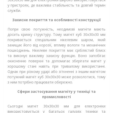
у пристроях, де важлива стабільність та довгий термін
служби.
Захисне покриття та особливості конструкції
Попри свою потужність, неодимові магніти мають
досить крихку структуру. Тому магніт куб 30х30х30 мм
покривається спеціальним нікелевим шаром, який
захищає його від корозії, впливу вологи та механічних
пошкоджень. Нікелеве покриття має сріблястий блиск
та виконує важливу захисну функцію. Воно запобігає
окисненню поверхні та допомагає зберігати магніт у
хорошому стані навіть при тривалому використанні.
Однак при різкому ударі або зіткненні з іншим магнітом
потужний магніт куб 30х30х30 може розколотися, тому
з ним потрібно працювати обережно.
Сфери застосування магніту у техніці та
промисловості
Сьогодні магніт 30х30х30 мм для електроніки
використовується у багатьох галузях техніки та