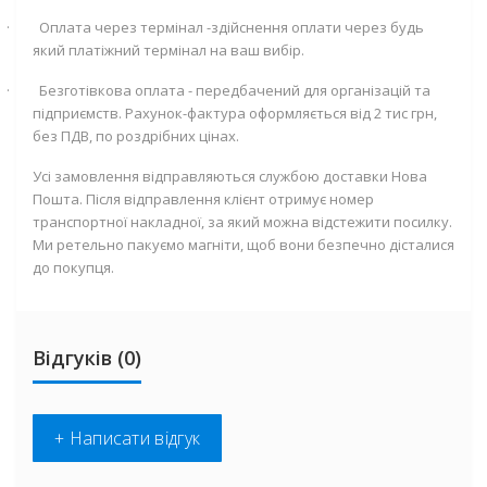
·
Оплата через термінал -здійснення оплати через будь
який платіжний термінал на ваш вибір.
·
Безготівкова оплата - передбачений для організацій та
підприємств. Рахунок-фактура оформляється від 2 тис грн,
без ПДВ, по роздрібних цінах.
Усі замовлення відправляються службою доставки Нова
Пошта. Після відправлення клієнт отримує номер
транспортної накладної, за який можна відстежити посилку.
Ми ретельно пакуємо магніти, щоб вони безпечно дісталися
до покупця.
Відгуків (0)
+ Написати відгук