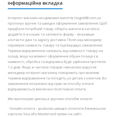
інформаційна вкладка
Інтернет-магазин неодимових магнітів magnit88.com.ua
пропонує зручне та швидке оформлення замовлення. Щоб
придбати потрібний товар, оберіть магніти в каталозі,
додайте їх в кошик та заповніть форму – вказавши
контактні дані та адресу доставки. Після наш менеджер
перевіряє наявність товару та підтверджує замовлення.
Терміни відправлення залежать від наявності товару на
складі, якщо на момент оформлення обрані позиції є в
наявності, обробка та відправка буде здійснена протягом
1-2 днів. Якщо ж частина товарів тимчасово відсутня
менеджер інтернет-магазину повідомить про можливі
терміни відправлення та погодить усі деталі з клієнтом. Всі
замовлення незалежно від суми чи способу оплати
відправляються виключно після повної сплати.
Ми пропонуємо декілька зручних способів оплати:
·
Онлайн-оплата - дозволяє швидко оплатити банківською
карткою
Visa
або
Mastercard
прямо на сайті