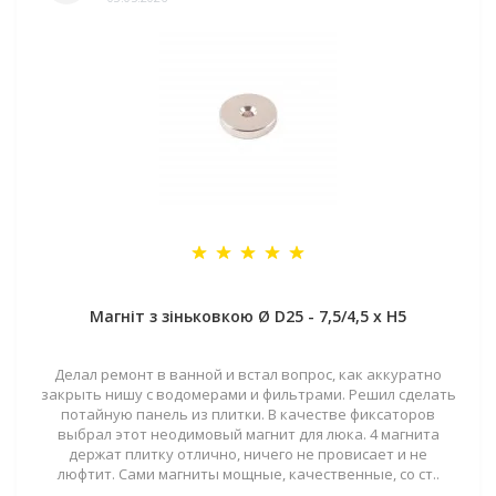
Магніт з зіньковкою Ø D25 - 7,5/4,5 х H5
Делал ремонт в ванной и встал вопрос, как аккуратно
закрыть нишу с водомерами и фильтрами. Решил сделать
потайную панель из плитки. В качестве фиксаторов
выбрал этот неодимовый магнит для люка. 4 магнита
держат плитку отлично, ничего не провисает и не
люфтит. Сами магниты мощные, качественные, со ст..