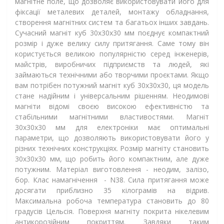
магнітне поле, що дозволяє використовувати його для
фіксації металевих деталей, монтажу обладнання,
створення магнітних систем та багатьох інших завдань.
Сучасний магніт куб 30х30х30 мм поєднує компактний
розмір і дуже велику силу притягання. Саме тому він
користується великою популярністю серед інженерів,
майстрів, виробничих підприємств та людей, які
займаються технічними або творчими проєктами. Якщо
вам потрібен потужний магніт куб 30х30х30, ця модель
стане надійним і універсальним рішенням. Неодимові
магніти відомі своєю високою ефективністю та
стабільними магнітними властивостями. Магніт
30х30х30 мм для електроніки має оптимальні
параметри, що дозволяють використовувати його у
різних технічних конструкціях. Розмір магніту становить
30х30х30 мм, що робить його компактним, але дуже
потужним. Матеріал виготовлення - неодим, залізо,
бор. Клас намагнічення - N38. Сила притягання може
досягати приблизно 35 кілограмів на відрив.
Максимальна робоча температура становить до 80
градусів Цельсія. Поверхня магніту покрита нікелевим
антикорозійним покриттям. Завдяки таким