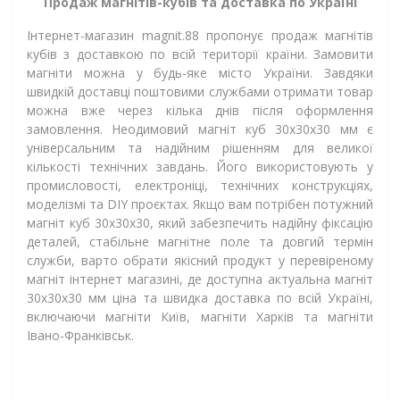
Продаж магнітів-кубів та доставка по Україні
Інтернет-магазин magnit.88 пропонує продаж магнітів
кубів з доставкою по всій території країни. Замовити
магніти можна у будь-яке місто України. Завдяки
швидкій доставці поштовими службами отримати товар
можна вже через кілька днів після оформлення
замовлення. Неодимовий магніт куб 30х30х30 мм є
універсальним та надійним рішенням для великої
кількості технічних завдань. Його використовують у
промисловості, електроніці, технічних конструкціях,
моделізмі та DIY проєктах. Якщо вам потрібен потужний
магніт куб 30х30х30, який забезпечить надійну фіксацію
деталей, стабільне магнітне поле та довгий термін
служби, варто обрати якісний продукт у перевіреному
магніт інтернет магазині, де доступна актуальна магніт
30х30х30 мм ціна та швидка доставка по всій Україні,
включаючи магніти Київ, магніти Харків та магніти
Івано-Франківськ.