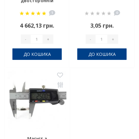
двосторонній
магніт F 600 * 2
1
0
4 662,13 грн.
3,05 грн.
-
+
-
+
ДО КОШИКА
ДО КОШИКА
Магніт з