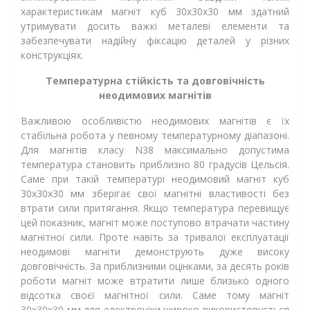
характеристикам магніт куб 30х30х30 мм здатний
утримувати досить важкі металеві елементи та
забезпечувати надійну фіксацію деталей у різних
конструкціях.
Температурна стійкість та довговічність
неодимових магнітів
Важливою особливістю неодимових магнітів є їх
стабільна робота у певному температурному діапазоні.
Для магнітів класу N38 максимально допустима
температура становить приблизно 80 градусів Цельсія.
Саме при такій температурі неодимовий магніт куб
30х30х30 мм зберігає свої магнітні властивості без
втрати сили притягання. Якщо температура перевищує
цей показник, магніт може поступово втрачати частину
магнітної сили. Проте навіть за тривалої експлуатації
неодимові магніти демонструють дуже високу
довговічність. За приблизними оцінками, за десять років
роботи магніт може втратити лише близько одного
відсотка своєї магнітної сили. Саме тому магніт
30х30х30 мм для електроніки широко використовується