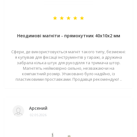
Неодимові магніти - прямокутник 40x10x2 мм
Сфери, де використовується магніт такого типу, безмежні:
я купував для фіксації інструментів у гаражі, а дружина
забрала кілька штук для рукоділля та тримача штор.
Магнітять неймовірно сильно, незважаючи на
компактний розмір. Упаковано було надійно, із
пластиковими проставками. Продавця рекомендую! ..
Арсений
02.05.2026