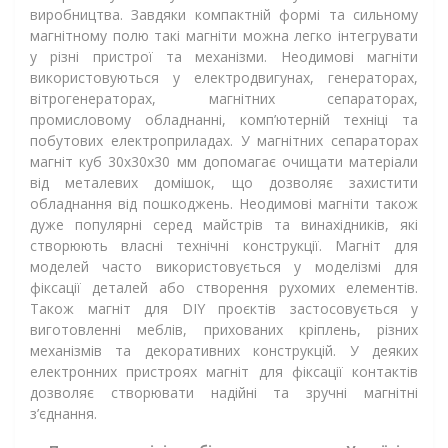
виробництва. Завдяки компактній формі та сильному
магнітному полю такі магніти можна легко інтегрувати
у різні пристрої та механізми. Неодимові магніти
використовуються у електродвигунах, генераторах,
вітрогенераторах, магнітних сепараторах,
промисловому обладнанні, комп’ютерній техніці та
побутових електроприладах. У магнітних сепараторах
магніт куб 30х30х30 мм допомагає очищати матеріали
від металевих домішок, що дозволяє захистити
обладнання від пошкоджень. Неодимові магніти також
дуже популярні серед майстрів та винахідників, які
створюють власні технічні конструкції. Магніт для
моделей часто використовується у моделізмі для
фіксації деталей або створення рухомих елементів.
Також магніт для DIY проєктів застосовується у
виготовленні меблів, прихованих кріплень, різних
механізмів та декоративних конструкцій. У деяких
електронних пристроях магніт для фіксації контактів
дозволяє створювати надійні та зручні магнітні
з’єднання.