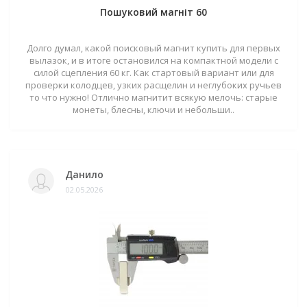
Пошуковий магніт 60
Долго думал, какой поисковый магнит купить для первых
вылазок, и в итоге остановился на компактной модели с
силой сцепления 60 кг. Как стартовый вариант или для
проверки колодцев, узких расщелин и неглубоких ручьев
то что нужно! Отлично магнитит всякую мелочь: старые
монеты, блесны, ключи и небольши..
Данило
02.05.2026