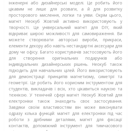
інженерні або дизайнерські моделі. Це робить його
цікавим не лише для розваги, а й для розвитку
просторового мислення, логіки та уяви. Окрім цього,
магніт Неокуб Жовтий активно використовують у
творчості. Це універсальний магніт для DIY, який
відкриває широкі можливості для самовираження. Ви
можете створювати авторські вироби, прикраси,
елементи декору або навіть нестандартні аксесуари для
дому чи офісу. Багато користувачів застосовують його
для створення оригінальних подарунків або
індивідуальних дизайнерських рішень. Неокуб також
підходить для навчальних цілей. Його використовують
для демонстрації принципів магнетизму, симетрії та
геометрії. Це робить його корисним інструментом для
студентів, викладачів і всіх, хто цікавиться наукою та
технікою. У технічній сфері магніт Неокуб Жовтий для
електроніки також знаходить своє застосування.
Завдяки своїм властивостям він може виконувати
одразу кілька функцій: магніт для електроніки під час
роботи з дрібними деталями, магніт для фіксації
контактів, допоміжний інструмент для тимчасового