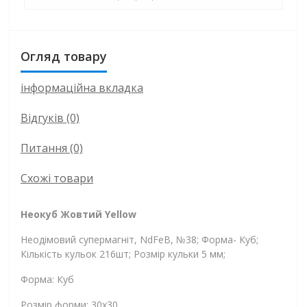
Огляд товару
інформаційна вкладка
Відгуків (0)
Питання
(0)
Схожі товари
Неокуб Жовтий Yellow
Неодімовий супермагніт, NdFeB, №38; Форма- Куб;
Кількість кульок 216шт; Розмір кульки 5 мм;
Форма: Куб
Розмір форми: 30х30