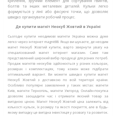
кріплення, зручний елемент для сортування гвинтів,
болтів та інших металевих деталей. Кульки легко
формуються у лінії або фіксуючі точки, що дозволяє
швидко організувати робочий процес.
Де купити магніт Неокуб Жовтий в Україні
Сьогодні купити неодимові магніти Україна можна дуже
легко через інтернет
magnit
88
. Якщо ви шукаєте, де неодим
магніт Неокуб Жовтий купити, варто звернути увагу на
спеціалізований магніт інтернет магазин. Саме там
представлений широкий вибір продукції для різних потреб.
Продаж магнітів неокубів здійснюється у різних кольорах,
розмірах і комплектаціях, тому кожен може підібрати
оптимальний варіант. Ви можете швидко купити магніт
Неокуб Жовтий з доставкою по всій території країни.
Особливо популярні замовлення у таких містах: магніти
Київ, магніти Тернопіль, магніти Ужгород. Онлайн-покупка
дозволяє заощадити час і отримати якісний товар за
вигідною ціною. Магніт Неокуб Жовтий ціна залежить від
кількості кульок, їх розміру та якості покриття, але в будь-
якому випадку це вигідна інвестиція у розвагу та розвиток.