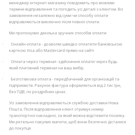
менеджер інтернет-магазину повідомить про можливі
терміни відправлення та погодить усі деталі з клієнтом. Всі
замовлення незалежно від суми чи способу оплати
відправляються виключно після повної сплати.
Ми пропонуємо декілька зручних способів оплати:
·
Онлайн-оплата - дозволяє швидко оплатити банківською
карткою
Visa
або
Mastercard
прямо на сайті
·
Оплата через термінал -здійснення оплати через будь
який платіжний термінал на ваш вибір.
·
Безготівкова оплата - передбачений для організацій та
підприємств. Рахунок-фактура оформляється від 2 тис грн,
без ПДВ, по роздрібних цінах.
Усі замовлення відправляються службою доставки Нова
Пошта. Після відправлення клієнт отримує номер
транспортної накладної, за який можна відстежити посилку.
Ми ретельно пакуємо магніти, щоб вони безпечно дісталися
до покупця.