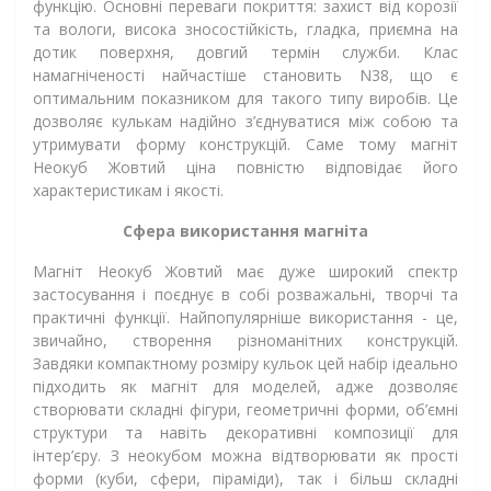
функцію. Основні переваги покриття: захист від корозії
та вологи, висока зносостійкість, гладка, приємна на
дотик поверхня, довгий термін служби. Клас
намагніченості найчастіше становить N38, що є
оптимальним показником для такого типу виробів. Це
дозволяє кулькам надійно з’єднуватися між собою та
утримувати форму конструкцій. Саме тому магніт
Неокуб Жовтий ціна повністю відповідає його
характеристикам і якості.
Сфера використання магніта
Магніт Неокуб Жовтий має дуже широкий спектр
застосування і поєднує в собі розважальні, творчі та
практичні функції. Найпопулярніше використання - це,
звичайно, створення різноманітних конструкцій.
Завдяки компактному розміру кульок цей набір ідеально
підходить як магніт для моделей, адже дозволяє
створювати складні фігури, геометричні форми, об’ємні
структури та навіть декоративні композиції для
інтер’єру. З неокубом можна відтворювати як прості
форми (куби, сфери, піраміди), так і більш складні