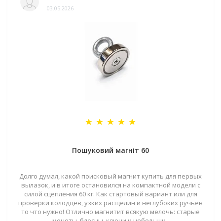
03.05.2026
Пошуковий магніт 60
Долго думал, какой поисковый магнит купить для первых
вылазок, и в итоге остановился на компактной модели с
силой сцепления 60 кг. Как стартовый вариант или для
проверки колодцев, узких расщелин и неглубоких ручьев
то что нужно! Отлично магнитит всякую мелочь: старые
монеты, блесны, ключи и небольши..