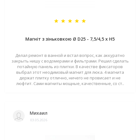
Магніт з зіньковкою Ø D25 - 7,5/4,5 х H5
Делал ремонт в ванной и встал вопрос, как аккуратно
закрыть нишу с водомерами и фильтрами. Решил сделать
потайную панель из плитки. В качестве фиксаторов
выбрал этот неодимовый магнит для люка. 4 магнита
держат плитку отлично, ничего не провисает и не
люфтит. Сами магниты мощные, качественные, со ст..
Михаил
03.05.2026