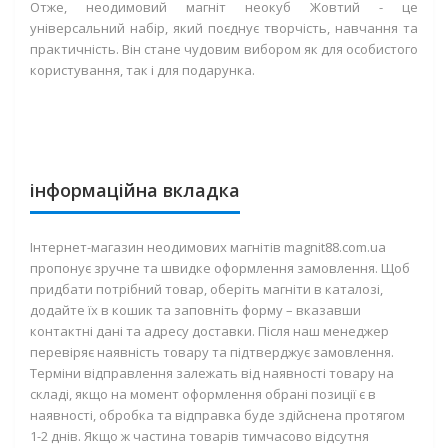
Отже, неодимовий магніт неокуб Жовтий - це
універсальний набір, який поєднує творчість, навчання та
практичність. Він стане чудовим вибором як для особистого
користування, так і для подарунка.
інформаційна вкладка
Інтернет-магазин неодимових магнітів magnit88.com.ua
пропонує зручне та швидке оформлення замовлення. Щоб
придбати потрібний товар, оберіть магніти в каталозі,
додайте їх в кошик та заповніть форму – вказавши
контактні дані та адресу доставки. Після наш менеджер
перевіряє наявність товару та підтверджує замовлення.
Терміни відправлення залежать від наявності товару на
складі, якщо на момент оформлення обрані позиції є в
наявності, обробка та відправка буде здійснена протягом
1-2 днів. Якщо ж частина товарів тимчасово відсутня