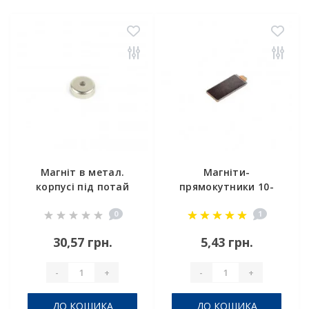
Магніт в метал.
Магніти-
корпусі під потай
прямокутники 10-
A16
5-1 (3м)
0
1
(самоклейка)
30,57 грн.
5,43 грн.
-
+
-
+
ДО КОШИКА
ДО КОШИКА