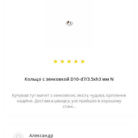
Кольцо с зенковкой D10-d7/3.5хh3 мм N
Купував тут магніт з зенковкою, якість чудова, кріплення
надійне. Доставка швидка, усе прийшло в хорошому
стані...
Александр