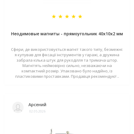
Неодимовые магниты - прямоугольник 40x10x2 мм
Сфери, де використовується магніт такого типу, безмежні:
я купував для фіксації інструментів у гаражі, а дружина
забрала кілька штук для рукоділля та тримача штор.
Магнітять неймовірно сильно, незважаючи на
компактний розмір. Упаковано було надійно, із
пластиковими проставками. Продавця рекомендую! ..
Арсений
02.05.2026