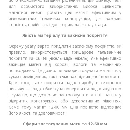
його економічно вигідним рішенням як для бізнесу, так і
для особистого використання. Висока щільність
магнітної енергії робить цей магніт ефективним у
різноманітних технічних конструкціях, де важливі
точність, надійність і довготривала експлуатація.
Якість матеріалу та захисне покриття
Окрему увагу варто приділити захисному покриттю. Як
правило, використовується тришарове гальванічне
покриття Ni–Cu–Ni (нікель–мідь–нікель), яке ефективно
захищає магніт від корозії, вологи та механічних
пошкоджень. Це дозволяє використовувати магніт як у
сухих приміщеннях, так і в умовах підвищеної вологості.
Крім того, таке покриття надає виробу естетичного
вигляду — гладка блискуча поверхня виглядає акуратно
і сучасно, що дозволяє застосовувати магніт навіть у
відкритих конструкціях або декоративних рішеннях.
Саме тому магніт 12-60 мм ціна повністю відповідає
його якості та довговічності.
Сфери застосування магніта 12-60 мм