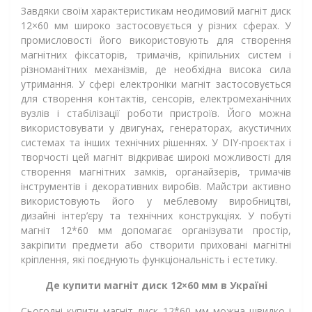
Завдяки своїм характеристикам неодимовий магніт диск
12×60 мм широко застосовується у різних сферах. У
промисловості його використовують для створення
магнітних фіксаторів, тримачів, кріпильних систем і
різноманітних механізмів, де необхідна висока сила
утримання. У сфері електроніки магніт застосовується
для створення контактів, сенсорів, електромеханічних
вузлів і стабілізації роботи пристроїв. Його можна
використовувати у двигунах, генераторах, акустичних
системах та інших технічних рішеннях. У DIY-проєктах і
творчості цей магніт відкриває широкі можливості для
створення магнітних замків, органайзерів, тримачів
інструментів і декоративних виробів. Майстри активно
використовують його у меблевому виробництві,
дизайні інтер’єру та технічних конструкціях. У побуті
магніт 12*60 мм допомагає організувати простір,
закріпити предмети або створити приховані магнітні
кріплення, які поєднують функціональність і естетику.
Де купити магніт диск 12×60 мм в Україні
Сьогодні купити магніт диск 12*60 мм можна швидко і