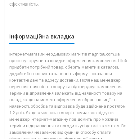
ефективність.
інформаційна вкладка
Інтернет-магазин неодимових магнітів magnit88.com.ua
пропонує зручне та швидке оформлення замовлення. Щоб
придбати потрібний товар, оберіть магніти в каталозі,
додайте їх в кошик та заповніть форму – вказавши
контактні дані та адресу доставки. Після наш менеджер
перевіряє наявність товару та підтверджує замовлення.
Терміни відправлення залежать від наявності товару на
складі, якщо на момент оформлення обрані позиції є в
наявності, обробка та відправка буде здійснена протягом
1-2 днів. Якщо ж частина товарів тимчасово відсутня
менеджер інтернет-магазину повідомить про можливі
терміни відправлення та погодить усі деталі з клієнтом. Всі
замовлення незалежно від суми чи способу оплати
відправляються виключно після повної сплати.