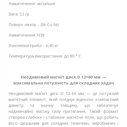
Намагнічення: аксіальне
Вага: 52 гр
Поверх. нікель .: (Ni-Cu-Ni)
Намагнічення: N38
Зчеплення прибл .: 6,40 кг
Температура використання: до 80 ° C
Неодимовий магніт диск D 12×60 мм —
максимальна потужність для складних задач
Неодимовий магніт диск D 12-60 мм — це потужний
магнітний елемент, який поєднує відносно компактний
діаметр та значну товщину, що забезпечує
надзвичайно високу силу притягання. Такий формат
створює глибоке і стабільне магнітне поле, що робить
його ідеальним для складних технічних, виробничих і