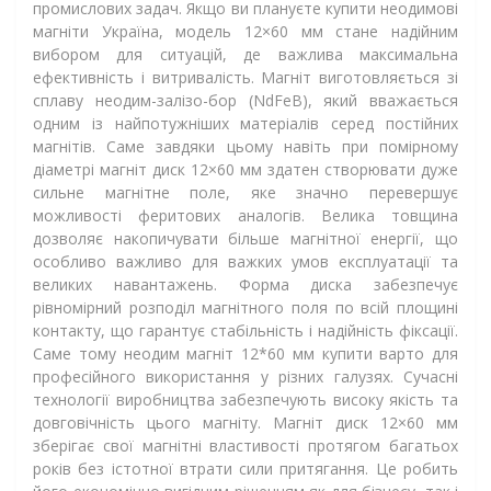
промислових задач. Якщо ви плануєте купити неодимові
магніти Україна, модель 12×60 мм стане надійним
вибором для ситуацій, де важлива максимальна
ефективність і витривалість. Магніт виготовляється зі
сплаву неодим-залізо-бор (NdFeB), який вважається
одним із найпотужніших матеріалів серед постійних
магнітів. Саме завдяки цьому навіть при помірному
діаметрі магніт диск 12×60 мм здатен створювати дуже
сильне магнітне поле, яке значно перевершує
можливості феритових аналогів. Велика товщина
дозволяє накопичувати більше магнітної енергії, що
особливо важливо для важких умов експлуатації та
великих навантажень. Форма диска забезпечує
рівномірний розподіл магнітного поля по всій площині
контакту, що гарантує стабільність і надійність фіксації.
Саме тому неодим магніт 12*60 мм купити варто для
професійного використання у різних галузях. Сучасні
технології виробництва забезпечують високу якість та
довговічність цього магніту. Магніт диск 12×60 мм
зберігає свої магнітні властивості протягом багатьох
років без істотної втрати сили притягання. Це робить