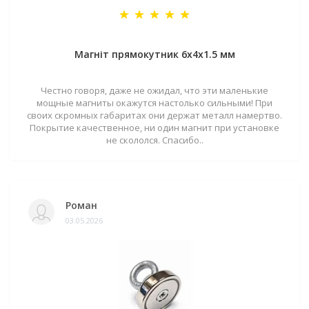
Магніт прямокутник 6х4х1.5 мм
Честно говоря, даже не ожидал, что эти маленькие
мощные магниты окажутся настолько сильными! При
своих скромных габаритах они держат металл намертво.
Покрытие качественное, ни один магнит при установке
не скололся. Спасибо..
Роман
03.05.2026