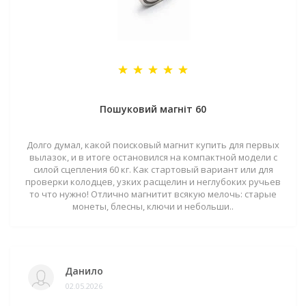
Пошуковий магніт 60
Долго думал, какой поисковый магнит купить для первых
вылазок, и в итоге остановился на компактной модели с
силой сцепления 60 кг. Как стартовый вариант или для
проверки колодцев, узких расщелин и неглубоких ручьев
то что нужно! Отлично магнитит всякую мелочь: старые
монеты, блесны, ключи и небольши..
Данило
02.05.2026