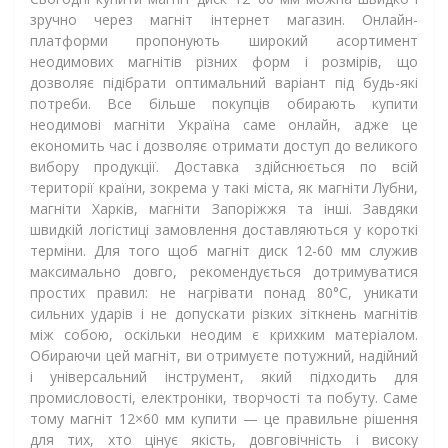
зручно через магніт інтернет магазин. Онлайн-
платформи пропонують широкий асортимент
неодимових магнітів різних форм і розмірів, що
дозволяє підібрати оптимальний варіант під будь-які
потреби. Все більше покупців обирають купити
неодимові магніти Україна саме онлайн, адже це
економить час і дозволяє отримати доступ до великого
вибору продукції. Доставка здійснюється по всій
території країни, зокрема у такі міста, як магніти Лубни,
магніти Харків, магніти Запоріжжя та інші. Завдяки
швидкій логістиці замовлення доставляються у короткі
терміни. Для того щоб магніт диск 12-60 мм служив
максимально довго, рекомендується дотримуватися
простих правил: не нагрівати понад 80°C, уникати
сильних ударів і не допускати різких зіткнень магнітів
між собою, оскільки неодим є крихким матеріалом.
Обираючи цей магніт, ви отримуєте потужний, надійний
і універсальний інструмент, який підходить для
промисловості, електроніки, творчості та побуту. Саме
тому магніт 12×60 мм купити — це правильне рішення
для тих, хто цінує якість, довговічність і високу