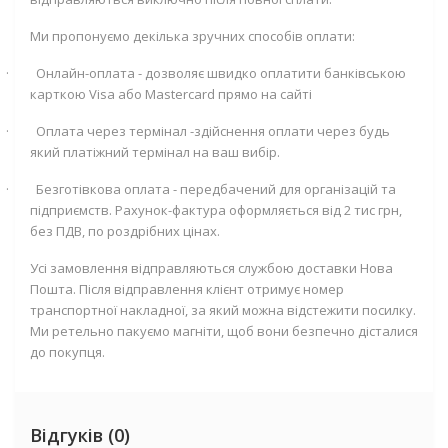
Ми пропонуємо декілька зручних способів оплати:
·
Онлайн-оплата - дозволяє швидко оплатити банківською
карткою
Visa
або
Mastercard
прямо на сайті
·
Оплата через термінал -здійснення оплати через будь
який платіжний термінал на ваш вибір.
·
Безготівкова оплата - передбачений для організацій та
підприємств. Рахунок-фактура оформляється від 2 тис грн,
без ПДВ, по роздрібних цінах.
Усі замовлення відправляються службою доставки Нова
Пошта. Після відправлення клієнт отримує номер
транспортної накладної, за який можна відстежити посилку.
Ми ретельно пакуємо магніти, щоб вони безпечно дісталися
до покупця.
Відгуків (0)