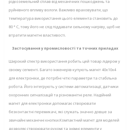
рідкоземельний сплав від механічних пошкоджень та
руйнівного впливу вологи. Важливо враховувати, що
температура використання цього елемента становить до
80 ° C, тому його не слід піддавати сильному нагріву, щоб не
втратити магнітні властивості.
Застосування у промисловості та точних приладах
Широкий спектр використання робить цей товар лідером у
своєму сегменті. Багато інженерів купують магніт 40x10x4
для електроніки, де потрібні чіткі параметри та стабільна
робота. Його інтегрують у системи автоматизації, датчики
охоронних сигналізацій та різноманітні реле. Надійний
магніт для електроніки допомагає створювати
безконтактні перемикачі, які служать значно довше за
звичайні механічні кнопки.Компактний магніт для моделей
дозволяє створювати рухомі та знімні елементи у