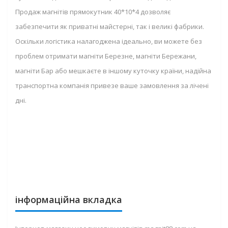
Продаж магнітів прямокутник 40*10*4 дозволяє
забезпечити як приватні майстерні, так і великі фабрики.
Оскільки логістика налагоджена ідеально, ви можете без
проблем отримати магніти Березне, магніти Бережани,
магніти Бар або мешкаєте в іншому куточку країни, надійна
транспортна компанія привезе ваше замовлення за лічені
дні.
інформаційна вкладка