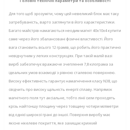
Головні технічні параметри та особливості
Для того щоб зрозуміти, чому цей невеликий блок має таку
затребуваність, варто заглянути в його характеристики.
Багато майстрів намагаються неодим магніт 40x10x4 купити
саме через його збалансовані фізичні властивості. Його
вага становить всього 12 грамів, що робить його практично
невідчутним у легких конструкціях. При такій малій вазі
виріб забезпечує вражаюче зчеплення 7,8 кілограма за
ідеальних умов взаємодії з рівною сталевою поверхнею.
Високу ефективність гарантує намагнічення класу N38, що
свідчить про високу щільність енергії сплаву. Напрямок
магнітного поля тут аксіальне, тобто лінії сили проходять
крізь найтоншу площину через товщину чотири міліметри
від однієї широкої грані до іншої. Поверхня виробу має
якісне нікелеве покриття, яке захищає крихкий