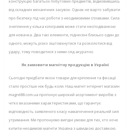
конструкцію багатьох побутових предметів, відмовившись
від складних механічних засувок. Однак не варто забувати
про безпеку під час роботи з неодимовими сплавами. Сила
зчеплення у кілька кілограмів може стати несподіванкою
для новачка. Два такі елементи, піднесені близько один до
одного, можуть різко зіштовхнутися та розколотися від
удару, тому поводитися з ними слід акуратно.
Як замовити магнітну продукцію в Україні
Сьогодні придбати якісні товари для кріплення та фіксації
стало простіше ніж будь-коли. Наш магніт інтернет магазин
magnit88.com.ua пропонує широкий асортимент виробів з
чітко вказаними характеристиками, що гарантує
відповідність заявленого класу намагнічення реальній силі
утримання. Ми пропонуємо вигідні умови для тих, хто хоче
купити неодимові магніти Україна з швидкою доставкою.