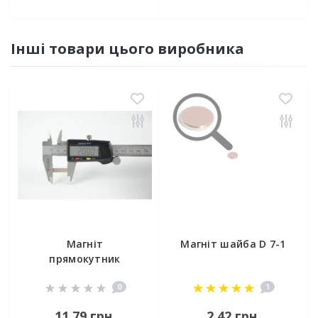
Інші товари цього виробника
Магніт
Магніт шайба D 7-1
прямокутник
20x10x1
0
1
11,79 грн.
2,42 грн.