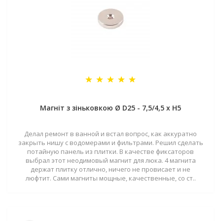
Магніт з зіньковкою Ø D25 - 7,5/4,5 х H5
Делал ремонт в ванной и встал вопрос, как аккуратно
закрыть нишу с водомерами и фильтрами. Решил сделать
потайную панель из плитки. В качестве фиксаторов
выбрал этот неодимовый магнит для люка. 4 магнита
держат плитку отлично, ничего не провисает и не
люфтит. Сами магниты мощные, качественные, со ст..