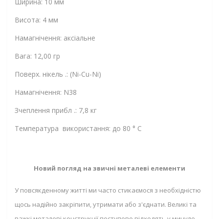
Ширина: 10 мм
Висота: 4 мм
Намагнічення: аксіальне
Вага: 12,00 гр
Поверх. нікель .: (Ni-Cu-Ni)
Намагнічення: N38
Зчеплення прибл .: 7,8 кг
Температура використання: до 80 ° C
Новий погляд на звичні металеві елементи
У повсякденному житті ми часто стикаємося з необхідністю
щось надійно закріпити, утримати або з'єднати. Великі та
важкі металеві конструкції поступово відходять у минуле,