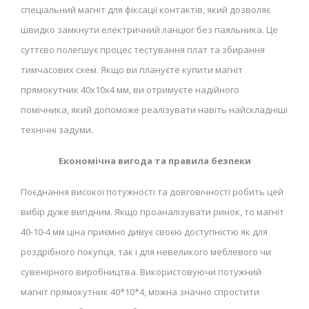
спеціальний магніт для фіксації контактів, який дозволяє
швидко замкнути електричний ланцюг без паяльника. Це
суттєво полегшує процес тестування плат та збирання
тимчасових схем. Якщо ви плануєте купити магніт
прямокутник 40х10х4 мм, ви отримуєте надійного
помічника, який допоможе реалізувати навіть найскладніші
технічні задуми.
Економічна вигода та правила безпеки
Поєднання високої потужності та довговічності робить цей
вибір дуже вигідним. Якщо проаналізувати ринок, то магніт
40-10-4 мм ціна приємно дивує своєю доступністю як для
роздрібного покупця, так і для невеликого меблевого чи
сувенірного виробництва. Використовуючи потужний
магніт прямокутник 40*10*4, можна значно спростити