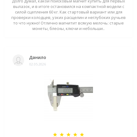
Долго думал, какой поисковый магнит купить для первых
вылазок, и в итоге остановился на компактной модели с
силой сцепления 60 кг. Как стартовый вариант или для
проверки колодцев, узких расщелин и неглубоких ручьев
то что нужно! Отлично магнитит всякую мелочь: старые
монеты, блесны, ключи и небольши..
Данило
02.05.2026