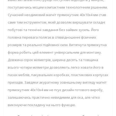
поступаючись місцем компактним технологічним рішенням.
Сучасний неодимовий магніт прямокутник 40х10х4 мм став
саме тим інструментом, який дозволяє вирішувати складні
побутові та технічні завдання без зайвих зусиль. Його
головна перевага полягає в співвідношенні фізичних
розмірів та реальної підйомної сили. Витягнута прямокутна
форма робить цей елемент універсальним для монтажу.
Довжина сорок міліметрів, ширина десять та товщина
всього чотири міліметри дозволяють легко ховати його в
пазах меблів, пакувальних коробках, пластикових корпусах
приладів. Завдяки акуратному зовнішньому вигляду магніт
прямокутник 40х10х4 мм не псує дизайн готового виробу,
залишаючись практично невидимим для ока, але чітко
виконуючи покладену на нього функцію.