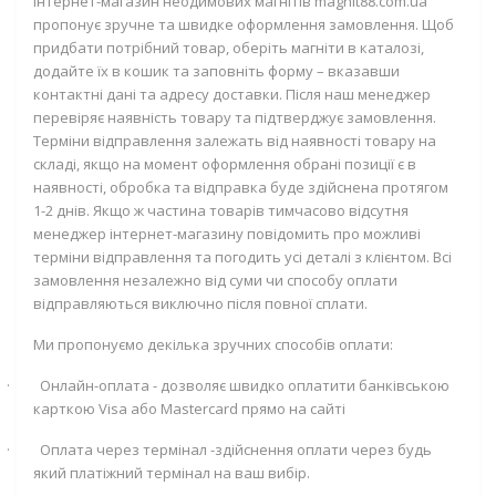
Інтернет-магазин неодимових магнітів magnit88.com.ua
пропонує зручне та швидке оформлення замовлення. Щоб
придбати потрібний товар, оберіть магніти в каталозі,
додайте їх в кошик та заповніть форму – вказавши
контактні дані та адресу доставки. Після наш менеджер
перевіряє наявність товару та підтверджує замовлення.
Терміни відправлення залежать від наявності товару на
складі, якщо на момент оформлення обрані позиції є в
наявності, обробка та відправка буде здійснена протягом
1-2 днів. Якщо ж частина товарів тимчасово відсутня
менеджер інтернет-магазину повідомить про можливі
терміни відправлення та погодить усі деталі з клієнтом. Всі
замовлення незалежно від суми чи способу оплати
відправляються виключно після повної сплати.
Ми пропонуємо декілька зручних способів оплати:
·
Онлайн-оплата - дозволяє швидко оплатити банківською
карткою
Visa
або
Mastercard
прямо на сайті
·
Оплата через термінал -здійснення оплати через будь
який платіжний термінал на ваш вибір.