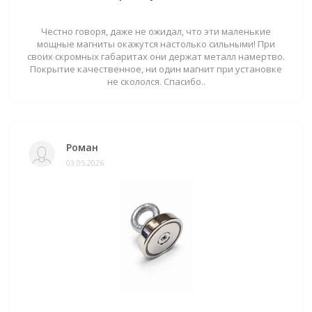
Честно говоря, даже не ожидал, что эти маленькие
мощные магниты окажутся настолько сильными! При
своих скромных габаритах они держат металл намертво.
Покрытие качественное, ни один магнит при установке
не скололся. Спасибо..
Роман
03.05.2026