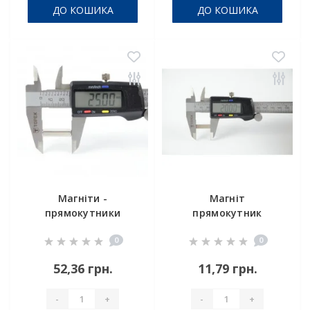
ДО КОШИКА
ДО КОШИКА
Магніти -
Магніт
прямокутники
прямокутник
25x10x5 мм
20x10x1
0
0
52,36 грн.
11,79 грн.
-
+
-
+