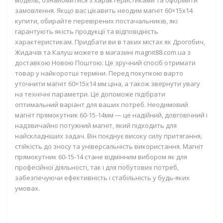
модель, ознайомитися з характеристиками та оформити
замовлення. Якщо вас цікавить неодим магніт 60×15х14
купити, обирайте перевірених постачальників, які
гарантують якість продукції та відповідність
характеристикам. Придбати ви в таких містах як Дрогобич,
Жидачів та Калуш можете в магазині magnit88.com.ua з
доставкою Новою Поштою. Це зручний спосіб отримати
товар у найкоротші терміни. Перед покупкою варто
уточнити магніт 60×15х14 мм ціна, а також звернути увагу
на технічні параметри. Це допоможе підібрати
оптимальний варіант для ваших потреб. Неодимовий
магніт прямокутник 60-15-14мм — це надійний, довговічний і
надзвичайно потужний магніт, який підходить для
найскладніших задач. Він поєднує високу силу притягання,
стійкість до зносу та універсальність використання. Магніт
прямокутник 60-15-14 стане відмінним вибором як для
професійної діяльності, так і для побутових потреб,
забезпечуючи ефективність і стабільність у будь-яких
умовах.