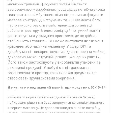
магнітних тримачів і фіксуючих систем. Він також
застосовується у виробничих процесах, де потрібна висока
сила притягання. У будівництві магніт допомагає фіксувати
металеві конструкції, інструменти та інші елементи. Його
часто використовують у майстернях для організації
В електроніці цей потужний магніт
робочого простору.
застосовується у складних пристроях, де потрібна
стабільність і точність. Він може виступати як елемент
кріплення або частина механізму. У сфері DIY та
дизайну магніт використовується для створення меблів,
декоративних конструкцій і різних інженерних рішень.
Його також застосовують у виробництві упаковки та
рекламної продукції. У побуті магніт допомагає
організовувати простір, кріпити важкі предмети та
створювати зручні системи зберігання.
Де купити неодимовий магніт прямокутник 60×15×14
Якщо ви плануєте купити неодимові магніти в Україні,
найкращим рішенням буде звернутися до спеціалізованого
інтернет-магазину. Це дозволяє швидко знайти потрібну