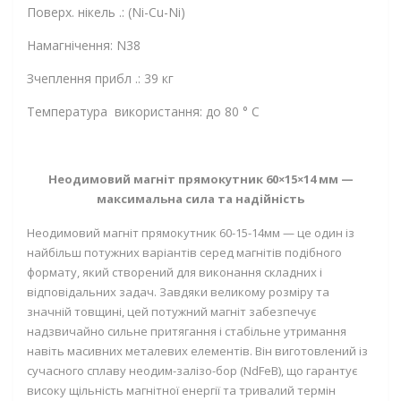
Поверх. нікель .: (Ni-Cu-Ni)
Намагнічення: N38
Зчеплення прибл .: 39 кг
Температура використання: до 80 ° C
Неодимовий магніт прямокутник 60×15×14 мм —
максимальна сила та надійність
Неодимовий магніт прямокутник 60-15-14мм — це один із
найбільш потужних варіантів серед магнітів подібного
формату, який створений для виконання складних і
відповідальних задач. Завдяки великому розміру та
значній товщині, цей потужний магніт забезпечує
надзвичайно сильне притягання і стабільне утримання
навіть масивних металевих елементів. Він виготовлений із
сучасного сплаву неодим-залізо-бор (NdFeB), що гарантує
високу щільність магнітної енергії та тривалий термін