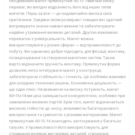
Неодимовий магніт прямокутник 60-15-14мм має низку
переваг, які вигідно відрізняють його від інших типів
магнітів. Перш за все — це надзвичайно висока сила
притягання. Завдяки своїм розмірам і товщині він здатний
витримувати значні навантаження та забезпечувати
надійне утримання великих деталей. Другою важливою
перевагою є універсальність. Магніт можна
використовувати у різних сферах — від промисловості до
побуту. Він однаково добре підходить для фіксації, монтажу,
позиціонування та створення магнітних систем. Також
варто відзначити зручність монтажу. Прямокутна форма
дозволяє легко інтегрувати магніт у конструкції,
забезпечуючи стабільність і точність. Це особливо важливо
для складних технічних рішень. Економічна доцільність —
ще один плюс. Незважаючи на високу потужність, магніт
60×15х14 мм ціна залишається конкурентною, особливо при
замовленні великих партій. Крім того, магніт відзначається
високою стійкістю до зносу, можливістю багаторазового
використання та сумісністю з різними матеріалами. Магніт
прямокутник 60-15-14 знаходить застосування у багатьох
галузях. У промисловості його використовують для
утримання великих металевих деталей, створення