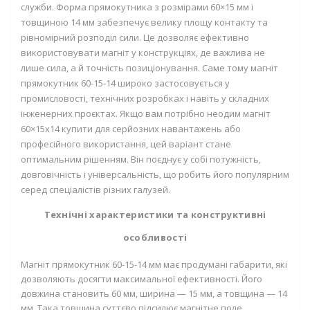
служби. Форма прямокутника з розмірами 60×15 мм і
товщиною 14 мм забезпечує велику площу контакту та
рівномірний розподіл сили. Це дозволяє ефективно
використовувати магніт у конструкціях, де важлива не
лише сила, а й точність позиціонування. Саме тому магніт
прямокутник 60-15-14 широко застосовується у
промисловості, технічних розробках і навіть у складних
інженерних проєктах. Якщо вам потрібно неодим магніт
60×15х14 купити для серйозних навантажень або
професійного використання, цей варіант стане
оптимальним рішенням. Він поєднує у собі потужність,
довговічність і універсальність, що робить його популярним
серед спеціалістів різних галузей.
Технічні характеристики та конструктивні
особливості
Магніт прямокутник 60-15-14 мм має продумані габарити, які
дозволяють досягти максимальної ефективності. Його
довжина становить 60 мм, ширина — 15 мм, а товщина — 14
мм. Така товщина суттєво підсилює магнітне поле,