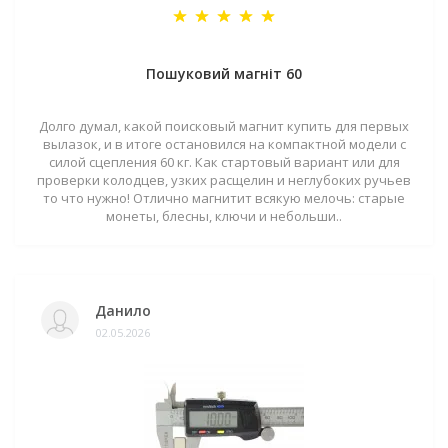
Пошуковий магніт 60
Долго думал, какой поисковый магнит купить для первых
вылазок, и в итоге остановился на компактной модели с
силой сцепления 60 кг. Как стартовый вариант или для
проверки колодцев, узких расщелин и неглубоких ручьев
то что нужно! Отлично магнитит всякую мелочь: старые
монеты, блесны, ключи и небольши..
Данило
02.05.2026