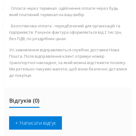
·
Оплата через термінал -здійснення оплати через будь
який платіжний термінал на ваш вибір.
·
Безготівкова оплата - передбачений для організацій та
підприємств. Рахунок-фактура оформляється від 2 тис грн,
без ПДВ, по роздрібних цінах.
Усі замовлення відправляються службою доставки Нова
Пошта. Після відправлення клієнт отримує номер
транспортної накладної, за який можна відстежити посилку.
Ми ретельно пакуємо магніти, щоб вони безпечно дісталися
до покупця.
Відгуків (0)
+ Написати відгук