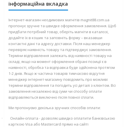
інформаційна вкладка
Інтернет-магазин неодимових магнітів magnit88.com.ua
пропонує зручне та швидке оформлення замовлення. Щоб
придбати потрібний товар, оберіть магніти в каталозі,
додайте їх в кошик та заповніть форму – вказавши
контактні дані та адресу доставки. Після наш менеджер
перевіряє наявність товару та підтверджує замовлення.
Терміни відправлення залежать від наявності товару на
складі, якщо на момент оформлення обрані позиції є в
наявності, обробка та відправка буде здійснена протягом
1-2 днів. Якщо ж частина товарів тимчасово відсутня
менеджер інтернет-магазину повідомить про можливі
терміни відправлення та погодить усі деталі з клієнтом. Всі
замовлення незалежно від суми чи способу оплати
відправляються виключно після повної сплати.
Ми пропонуємо декілька зручних способів оплати:
·
Онлайн-оплата - дозволяє швидко оплатити банківською
карткою
Visa
або
Mastercard
прямо на сайті