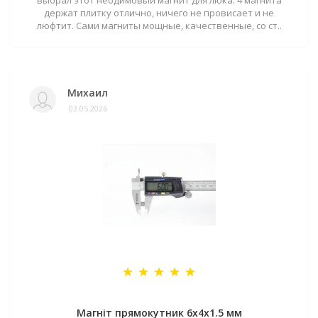
выбрал этот неодимовый магнит для люка. 4 магнита
держат плитку отлично, ничего не провисает и не
люфтит. Сами магниты мощные, качественные, со ст..
Михаил
03.05.2026
Магніт прямокутник 6х4х1.5 мм