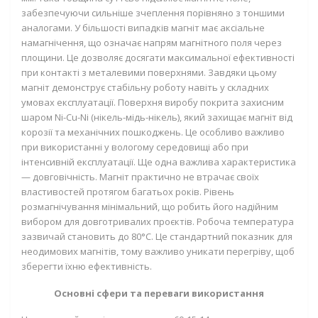
забезпечуючи сильніше зчеплення порівняно з тоншими
аналогами. У більшості випадків магніт має аксіальне
намагнічення, що означає напрям магнітного поля через
площини. Це дозволяє досягати максимальної ефективності
при контакті з металевими поверхнями. Завдяки цьому
магніт демонструє стабільну роботу навіть у складних
умовах експлуатації. Поверхня виробу покрита захисним
шаром Ni-Cu-Ni (нікель-мідь-нікель), який захищає магніт від
корозії та механічних пошкоджень. Це особливо важливо
при використанні у вологому середовищі або при
інтенсивній експлуатації. Ще одна важлива характеристика
— довговічність. Магніт практично не втрачає своїх
властивостей протягом багатьох років. Рівень
розмагнічування мінімальний, що робить його надійним
вибором для довготривалих проєктів. Робоча температура
зазвичай становить до 80°C. Це стандартний показник для
неодимових магнітів, тому важливо уникати перегріву, щоб
зберегти їхню ефективність.
Основні сфери та переваги використання