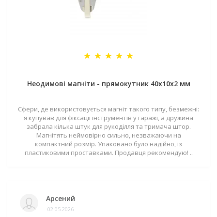
Неодимові магніти - прямокутник 40x10x2 мм
Сфери, де використовується магніт такого типу, безмежні:
я купував для фіксації інструментів у гаражі, а дружина
забрала кілька штук для рукоділля та тримача штор.
Магнітять неймовірно сильно, незважаючи на
компактний розмір. Упаковано було надійно, із
пластиковими проставками. Продавця рекомендую! ..
Арсений
02.05.2026