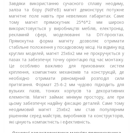
Завдяки використанню сучасного сплаву неодиму,
заліза та бору (NdFeB) магніт демонструє потужне
магнітне поле навіть при невеликих габаритах. Саме
тому магніт прямокутник 25*6*2 мм широко
використовується у виробництві меблів, електроніці,
рекламній сфері, моделюванні та DIY-проєктах.
Прямокутна форма магніту дозволяє отримати
стабільне положення у посадковому місці. На відміну від
круглих моделей, магніт 25х6х2 мм не прокручується у
пазах та забезпечує точну орієнтацію під час монтажу.
Це особливо важливо для прихованих систем
кріплення, компактних механізмів та конструкцій, де
необхідно отримати рівномірний розподіл сили
притягання. Формат 25-6-2 мм чудово підходить для
вузьких пазів, тонких корпусів та декоративних
елементів. Магніт займає мінімум простору, але при
цьому забезпечує надійну фіксацію деталей. Саме тому
неодимовий магніт 25x6x2 мм став популярним
рішенням серед майстрів, виробників та конструкторів,
які цінують компактність і ефективність.
Основні характеристики магніту прямокутника