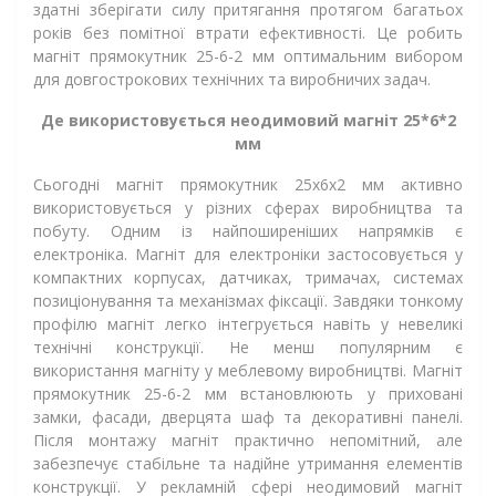
здатні зберігати силу притягання протягом багатьох
років без помітної втрати ефективності. Це робить
магніт прямокутник 25-6-2 мм оптимальним вибором
для довгострокових технічних та виробничих задач.
Де використовується неодимовий магніт 25*6*2
мм
Сьогодні магніт прямокутник 25х6х2 мм активно
використовується у різних сферах виробництва та
побуту. Одним із найпоширеніших напрямків є
електроніка. Магніт для електроніки застосовується у
компактних корпусах, датчиках, тримачах, системах
позиціонування та механізмах фіксації. Завдяки тонкому
профілю магніт легко інтегрується навіть у невеликі
технічні конструкції. Не менш популярним є
використання магніту у меблевому виробництві. Магніт
прямокутник 25-6-2 мм встановлюють у приховані
замки, фасади, дверцята шаф та декоративні панелі.
Після монтажу магніт практично непомітний, але
забезпечує стабільне та надійне утримання елементів
конструкції. У рекламній сфері неодимовий магніт