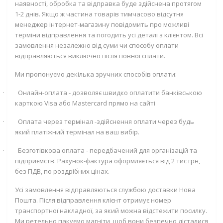
наявності, обробка та відправка буде здійснена протягом
1-2 днів. Якщо ж частина товарів тимчасово відсутня
менеджер інтернет-магазину повідомить про можливі
терміни відправлення та погодить усі деталі з клієнтом. Всі
замовлення незалежно від суми чи способу оплати
відправляються виключно після повної сплати.
Ми пропонуємо декілька зручних способів оплати:
·
Онлайн-оплата - дозволяє швидко оплатити банківською
карткою
Visa
або
Mastercard
прямо на сайті
·
Оплата через термінал -здійснення оплати через будь
який платіжний термінал на ваш вибір.
·
Безготівкова оплата - передбачений для організацій та
підприємств. Рахунок-фактура оформляється від 2 тис грн,
без ПДВ, по роздрібних цінах.
Усі замовлення відправляються службою доставки Нова
Пошта. Після відправлення клієнт отримує номер
транспортної накладної, за який можна відстежити посилку.
Ми ретельно пакуємо магніти, щоб вони безпечно дісталися