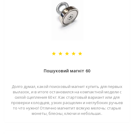
Пошуковий магніт 60
Долго думал, какой поисковый магнит купить для первых
вылазок, и в итоге остановился на компактной модели с
силой сцепления 60 кг. Как стартовый вариант или для
проверки колодцев, узких расщелин и неглубоких ручьев
то что нужно! Отлично магнитит всякую мелочь: старые
монеты, блесны, ключи и небольши..