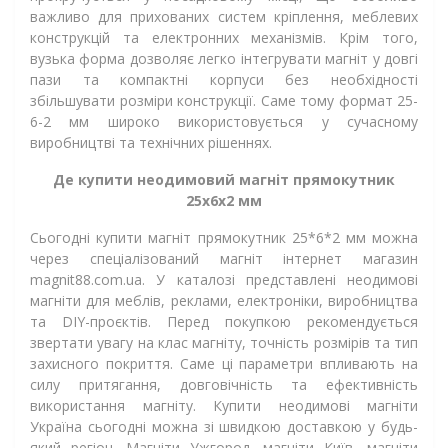
важливо для прихованих систем кріплення, меблевих
конструкцій та електронних механізмів. Крім того,
вузька форма дозволяє легко інтегрувати магніт у довгі
пази та компактні корпуси без необхідності
збільшувати розміри конструкції. Саме тому формат 25-
6-2 мм широко використовується у сучасному
виробництві та технічних рішеннях.
Де купити неодимовий магніт прямокутник
25х6х2 мм
Сьогодні купити магніт прямокутник 25*6*2 мм можна
через спеціалізований магніт інтернет магазин
magnit88.com.ua. У каталозі представлені неодимові
магніти для меблів, реклами, електроніки, виробництва
та DIY-проєктів. Перед покупкою рекомендується
звертати увагу на клас магніту, точність розмірів та тип
захисного покриття. Саме ці параметри впливають на
силу притягання, довговічність та ефективність
використання магніту. Купити неодимові магніти
Україна сьогодні можна зі швидкою доставкою у будь-
який регіон. Магніти Ужгород, магніти Київ, магніти