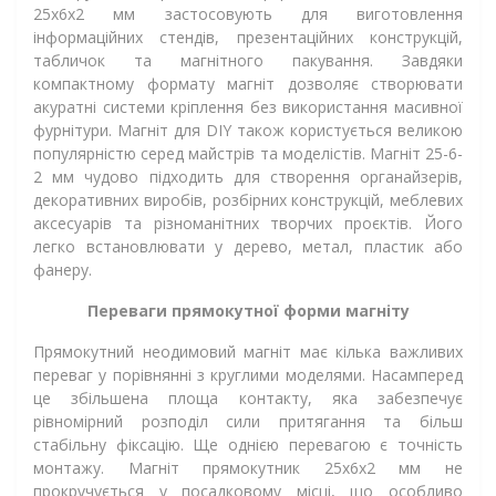
25x6x2 мм застосовують для виготовлення
інформаційних стендів, презентаційних конструкцій,
табличок та магнітного пакування. Завдяки
компактному формату магніт дозволяє створювати
акуратні системи кріплення без використання масивної
фурнітури. Магніт для DIY також користується великою
популярністю серед майстрів та моделістів. Магніт 25-6-
2 мм чудово підходить для створення органайзерів,
декоративних виробів, розбірних конструкцій, меблевих
аксесуарів та різноманітних творчих проєктів. Його
легко встановлювати у дерево, метал, пластик або
фанеру.
Переваги прямокутної форми магніту
Прямокутний неодимовий магніт має кілька важливих
переваг у порівнянні з круглими моделями. Насамперед
це збільшена площа контакту, яка забезпечує
рівномірний розподіл сили притягання та більш
стабільну фіксацію. Ще однією перевагою є точність
монтажу. Магніт прямокутник 25х6х2 мм не
прокручується у посадковому місці, що особливо