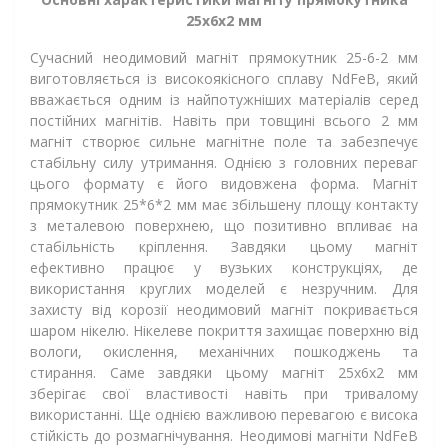
25x6x2 мм
Сучасний неодимовий магніт прямокутник 25-6-2 мм
виготовляється із високоякісного сплаву NdFeB, який
вважається одним із найпотужніших матеріалів серед
постійних магнітів. Навіть при товщині всього 2 мм
магніт створює сильне магнітне поле та забезпечує
стабільну силу утримання. Однією з головних переваг
цього формату є його видовжена форма. Магніт
прямокутник 25*6*2 мм має збільшену площу контакту
з металевою поверхнею, що позитивно впливає на
стабільність кріплення. Завдяки цьому магніт
ефективно працює у вузьких конструкціях, де
використання круглих моделей є незручним. Для
захисту від корозії неодимовий магніт покривається
шаром нікелю. Нікелеве покриття захищає поверхню від
вологи, окислення, механічних пошкоджень та
стирання. Саме завдяки цьому магніт 25х6х2 мм
зберігає свої властивості навіть при тривалому
використанні. Ще однією важливою перевагою є висока
стійкість до розмагнічування. Неодимові магніти NdFeB