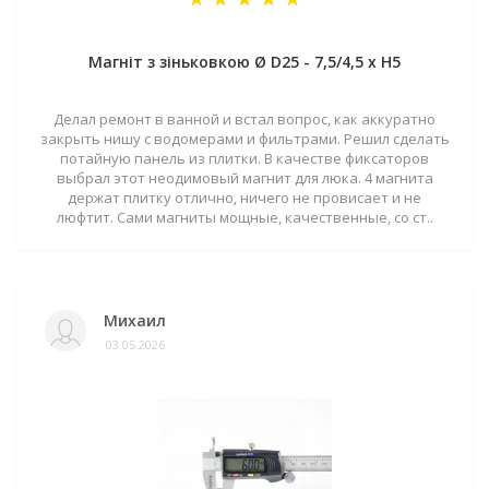
Магніт з зіньковкою Ø D25 - 7,5/4,5 х H5
Делал ремонт в ванной и встал вопрос, как аккуратно
закрыть нишу с водомерами и фильтрами. Решил сделать
потайную панель из плитки. В качестве фиксаторов
выбрал этот неодимовый магнит для люка. 4 магнита
держат плитку отлично, ничего не провисает и не
люфтит. Сами магниты мощные, качественные, со ст..
Михаил
03.05.2026