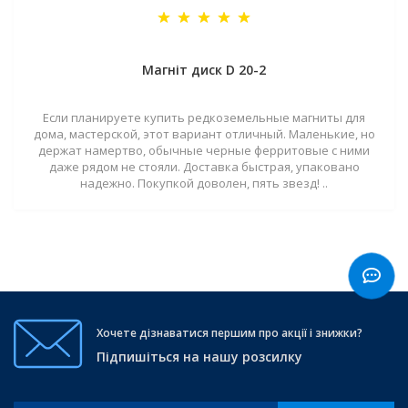
Магніт диск D 20-2
Если планируете купить редкоземельные магниты для
дома, мастерской, этот вариант отличный. Маленькие, но
держат намертво, обычные черные ферритовые с ними
даже рядом не стояли. Доставка быстрая, упаковано
надежно. Покупкой доволен, пять звезд! ..
Хочете дізнаватися першим про акції і знижки?
Підпишіться на нашу розсилку