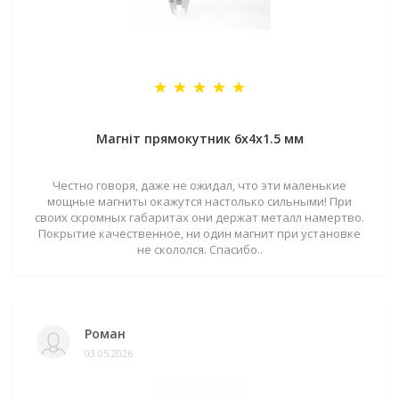
Магніт прямокутник 6х4х1.5 мм
Честно говоря, даже не ожидал, что эти маленькие
мощные магниты окажутся настолько сильными! При
своих скромных габаритах они держат металл намертво.
Покрытие качественное, ни один магнит при установке
не скололся. Спасибо..
Роман
03.05.2026