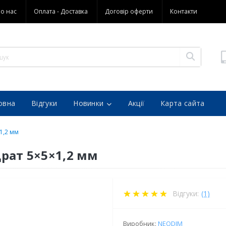
о нас
Оплата - Доставка
Договір оферти
Контакти
овна
Відгуки
Новинки
Акції
Карта сайта
x1,2 мм
рат 5×5×1,2 мм
Відгуки:
(1)
Виробник:
NEODIM