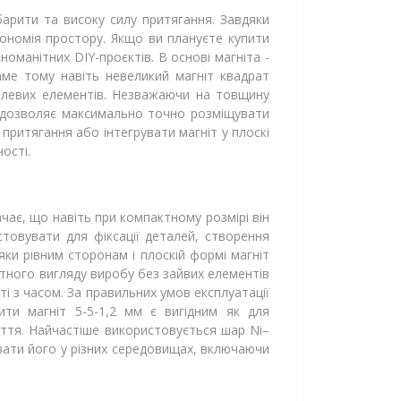
барити та високу силу притягання. Завдяки
кономія простору. Якщо ви плануєте купити
оманітних DIY-проєктів. В основі магніта -
аме тому навіть невеликий магніт квадрат
талевих елементів. Незважаючи на товщину
а дозволяє максимально точно розміщувати
 притягання або інтегрувати магніт у плоскі
ості.
ачає, що навіть при компактному розмірі він
товувати для фіксації деталей, створення
ки рівним сторонам і плоскій формі магніт
атного вигляду виробу без зайвих елементів
ті з часом. За правильних умов експлуатації
ити магніт 5-5-1,2 мм є вигідним як для
иття. Найчастіше використовується шар Ni–
увати його у різних середовищах, включаючи