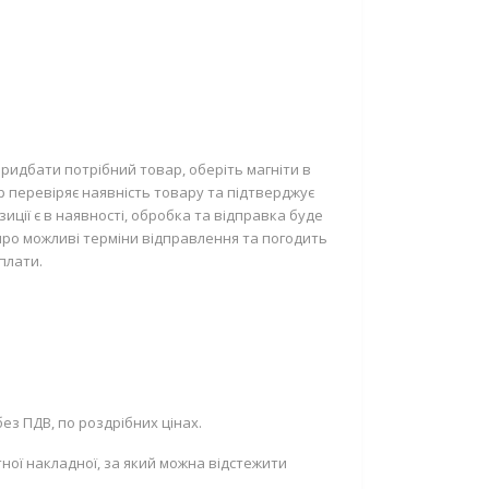
ридбати потрібний товар, оберіть магніти в
р перевіряє наявність товару та підтверджує
ції є в наявності, обробка та відправка буде
про можливі терміни відправлення та погодить
плати.
ез ПДВ, по роздрібних цінах.
ної накладної, за який можна відстежити