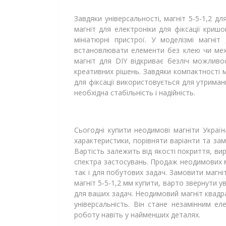
Завдяки універсальності, магніт 5-5-1,2 д
магніт для електроніки для фіксації криш
мініатюрні пристрої. У моделізмі магні
встановлювати елементи без клею чи механ
магніт для DIY відкриває безліч можливо
креативних рішень. Завдяки компактності 
для фіксації використовується для утрима
необхідна стабільність і надійність.
Сьогодні купити неодимові магніти Украї
характеристики, порівняти варіанти та зам
Вартість залежить від якості покриття, в
спектра застосувань. Продаж неодимових м
так і для побутових задач. Замовити магніт
магніт 5-5-1,2 мм купити, варто звернути 
для ваших задач. Неодимовий магніт квадра
універсальність. Він стане незамінним е
роботу навіть у найменших деталях.