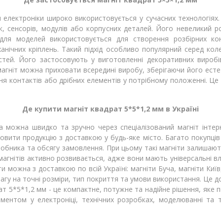
ля електроніки широко використовується у сучасних технологіях.
ок, сенсорів, модулів або корпусних деталей. Його невеликий ро
т для моделей використовується для створення розбірних ко
ічних кріплень. Такий підхід особливо популярний серед коле
стей. Його застосовують у виготовленні декоративних виробів,
магніт можна приховати всередині виробу, зберігаючи його естет
ння контактів або дрібних елементів у потрібному положенні. Це
Де купити магніт квадрат 5*5*1,2 мм в Україні
на можна швидко та зручно через спеціалізований магніт інтер
овити продукцію з доставкою у будь-яке місто. Багато покупців ц
иробника та обсягу замовлення. При цьому такі магніти залишаю
агнітів активно розвивається, адже вони мають універсальні вла
и можна з доставкою по всій Україні: магніти Буча, магніти Київ,
увагу на точні розміри, тип покриття та умови використання. Ц
т 5*5*1,2 мм - це компактне, потужне та надійне рішення, яке по
лементом у електроніці, технічних розробках, моделюванні та 