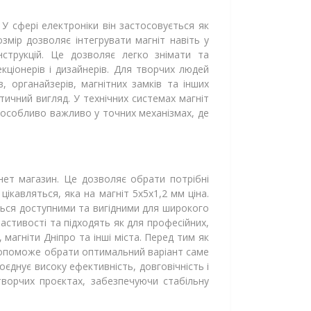
 У сфері електроніки він застосовується як
змір дозволяє інтегрувати магніт навіть у
нструкцій. Це дозволяє легко знімати та
кціонерів і дизайнерів. Для творчих людей
 органайзерів, магнітних замків та інших
ичний вигляд. У технічних системах магніт
 особливо важливо у точних механізмах, де
нет магазин. Це дозволяє обрати потрібні
ікавляться, яка на магніт 5х5х1,2 мм ціна.
ться доступними та вигідними для широкого
стивості та підходять як для професійних,
 магніти Дніпро та інші міста. Перед тим як
е допоможе обрати оптимальний варіант саме
єднує високу ефективність, довговічність і
творчих проєктах, забезпечуючи стабільну