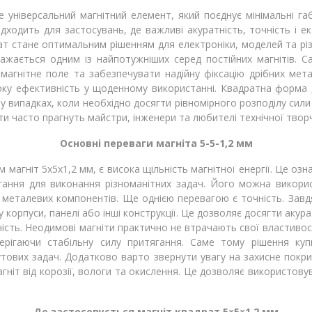
е універсальний магнітний елемент, який поєднує мінімальні га
ідходить для застосувань, де важливі акуратність, точність і е
т стане оптимальним рішенням для електроніки, моделей та різн
важається одним із найпотужніших серед постійних магнітів. С
магнітне поле та забезпечувати надійну фіксацію дрібних ме
соку ефективність у щоденному використанні. Квадратна форм
у випадках, коли необхідно досягти рівномірного розподілу сили
ти часто прагнуть майстри, інженери та любителі технічної творч
Основні переваги магніта 5-5-1,2 мм
агніт 5х5х1,2 мм, є висока щільність магнітної енергії. Це озн
ання для виконання різноманітних задач. Його можна викорис
 металевих компонентів. Ще однією перевагою є точність. Завдя
 корпуси, панелі або інші конструкції. Це дозволяє досягти акур
чність. Неодимові магніти практично не втрачають свої властивос
рігаючи стабільну силу притягання. Саме тому рішення куп
утових задач. Додатково варто звернути увагу на захисне покр
магніт від корозії, вологи та окислення. Це дозволяє використов
Де застосовується магніт квадрат 5×5×1,2 мм