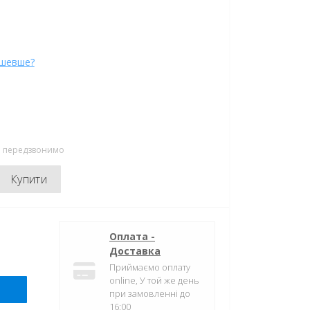
ешевше?
ми передзвонимо
Купити
Оплата -
Доставка
Приймаємо оплату
online, У той же день
при замовленні до
16:00