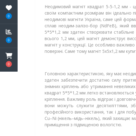
Неодимовий магніт квадрат 5-5-1,2 мм - ц
своїм компактним розмірам він ідеально п
0
неодимові магніти Україна, саме цей форма
сплав неодим-залізо-бор (NdFeB), який в
5*5*1,2 мм здатен створювати стабільне 
всього 1,2 мм, цей магніт демонструє ви
0
магніт у конструкції. Це особливо важливо 
поверхні. Саме тому магніт 5х5х1,2 мм купи
0
Головною характеристикою, яку має неодим м
здатен забезпечити достатню силу притяг
знімних кріплень або утримання невеликих
квадрат 5*5*1,2 мм легко встановлюється у
кріплення. Важливу роль відіграє і довгові
вони можуть служити десятиліттями, збе
професійного використання, так і для поб
Cu–Ni (нікель–мідь–нікель), який захищає 
приміщення з підвищеною вологістю.