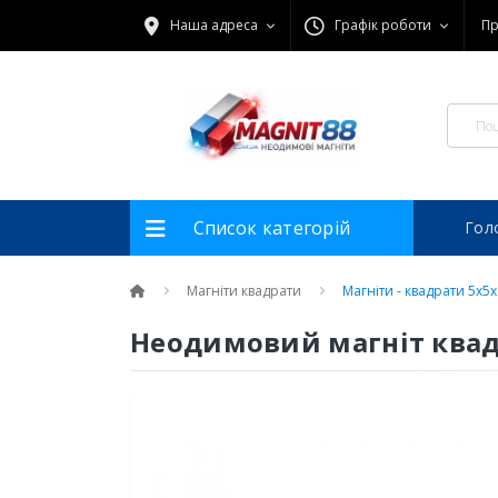
Наша адреса
Графік роботи
Пр
Список категорій
Гол
Магніти квадрати
Магніти - квадрати 5x5
Неодимовий магніт квад