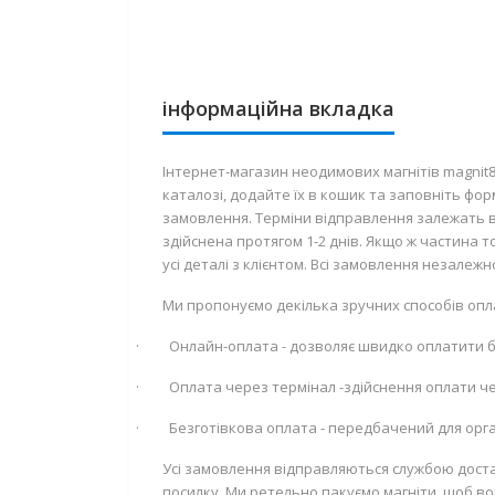
інформаційна вкладка
Інтернет-магазин неодимових магнітів magnit
каталозі, додайте їх в кошик та заповніть фо
замовлення. Терміни відправлення залежать ві
здійснена протягом 1-2 днів. Якщо ж частина
усі деталі з клієнтом. Всі замовлення незалеж
Ми пропонуємо декілька зручних способів опл
·
Онлайн-оплата - дозволяє швидко оплатити
·
Оплата через термінал -здійснення оплати че
·
Безготівкова оплата - передбачений для орган
Усі замовлення відправляються службою доста
посилку. Ми ретельно пакуємо магніти, щоб во