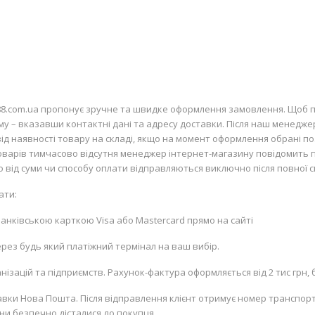
88.com.ua пропонує зручне та швидке оформлення замовлення. Щоб п
рму – вказавши контактні дані та адресу доставки. Після наш менедже
д наявності товару на складі, якщо на момент оформлення обрані пози
 товарів тимчасово відсутня менеджер інтернет-магазину повідомить 
но від суми чи способу оплати відправляються виключно після повної с
ати:
 банківською карткою
Visa
або
Mastercard
прямо на сайті
рез будь який платіжний термінал на ваш вибір.
ізацій та підприємств. Рахунок-фактура оформляється від 2 тис грн, б
вки Нова Пошта. Після відправлення клієнт отримує номер транспорт
ни безпечно дісталися до покупця.