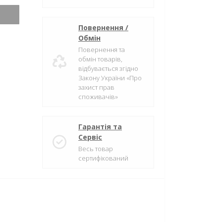
Повернення /
Обмін
Повернення та
обмін товарів,
відбувається згідно
Закону України «Про
захист прав
споживачів»
Гарантія та
Сервіс
Весь товар
сертифікований