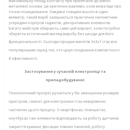
максимальну площу контакту при приляганні до рівної
металевої основи. Це критично важливо, коли мова йде про
точне позиціювання. Завдяки товщині всього в один
міліметр, такий виріб залишається практично непомітним
усередині корпусів гаджетів, декоративних елементів.
Багато майстрів обирають саме цей варіант, коли потрібно
зберегти естетичний вигляд виробу без шкоди для його
функціональності. Сьогодні продаж магнітів 3x3
x
1 стає все
популярнішим серед тих, хто цінує поєднання компактності
й ефективності.
Застосування у сучасній електроніці та
приладобудуванні
Технологічний прогрес рухається у бік зменшення розмірів
пристроїв, і магніт для електроніки стає невід’ємною
частиною цього процесу. У смартфонах, планшетах,
ноутбуках такі елементи відповідають за роботу датчиків
закриття кришки, фіксацію з’ємних панелей, роботу