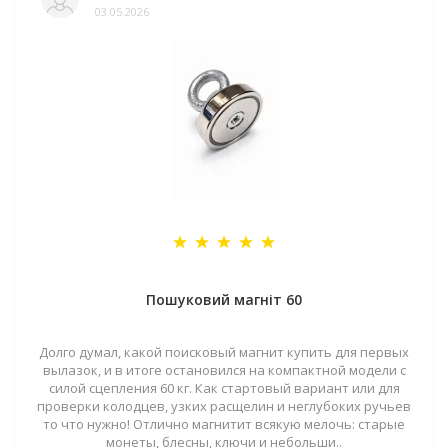
03.05.2026
Пошуковий магніт 60
Долго думал, какой поисковый магнит купить для первых
вылазок, и в итоге остановился на компактной модели с
силой сцепления 60 кг. Как стартовый вариант или для
проверки колодцев, узких расщелин и неглубоких ручьев
то что нужно! Отлично магнитит всякую мелочь: старые
монеты, блесны, ключи и небольши..