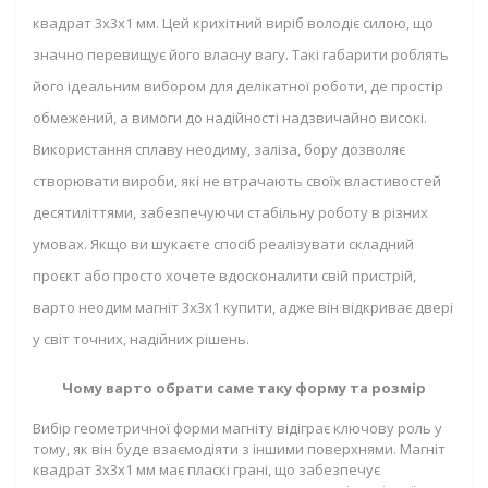
квадрат 3х3х1 мм. Цей крихітний виріб володіє силою, що
значно перевищує його власну вагу. Такі габарити роблять
його ідеальним вибором для делікатної роботи, де простір
обмежений, а вимоги до надійності надзвичайно високі.
Використання сплаву неодиму, заліза, бору дозволяє
створювати вироби, які не втрачають своїх властивостей
десятиліттями, забезпечуючи стабільну роботу в різних
умовах. Якщо ви шукаєте спосіб реалізувати складний
проєкт або просто хочете вдосконалити свій пристрій,
варто неодим магніт 3х3х1 купити, адже він відкриває двері
у світ точних, надійних рішень.
Чому варто обрати саме таку форму та розмір
Вибір геометричної форми магніту відіграє ключову роль у
тому, як він буде взаємодіяти з іншими поверхнями. Магніт
квадрат 3x3x1 мм має пласкі грані, що забезпечує