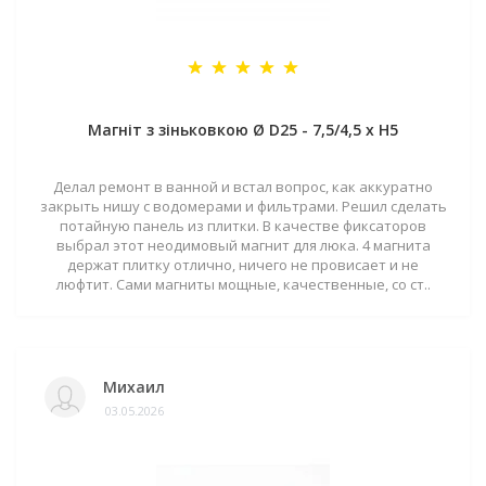
Магніт з зіньковкою Ø D25 - 7,5/4,5 х H5
Делал ремонт в ванной и встал вопрос, как аккуратно
закрыть нишу с водомерами и фильтрами. Решил сделать
потайную панель из плитки. В качестве фиксаторов
выбрал этот неодимовый магнит для люка. 4 магнита
держат плитку отлично, ничего не провисает и не
люфтит. Сами магниты мощные, качественные, со ст..
Михаил
03.05.2026