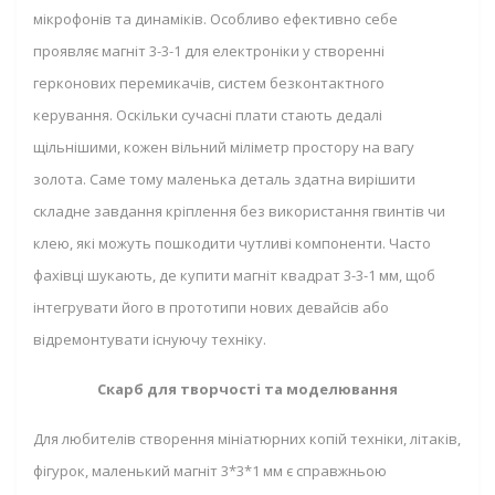
мікрофонів та динаміків. Особливо ефективно себе
проявляє магніт 3-3-1 для електроніки у створенні
герконових перемикачів, систем безконтактного
керування. Оскільки сучасні плати стають дедалі
щільнішими, кожен вільний міліметр простору на вагу
золота. Саме тому маленька деталь здатна вирішити
складне завдання кріплення без використання гвинтів чи
клею, які можуть пошкодити чутливі компоненти. Часто
фахівці шукають, де купити магніт квадрат 3-3-1 мм, щоб
інтегрувати його в прототипи нових девайсів або
відремонтувати існуючу техніку.
Скарб для творчості та моделювання
Для любителів створення мініатюрних копій техніки, літаків,
фігурок, маленький магніт 3*3*1 мм є справжньою