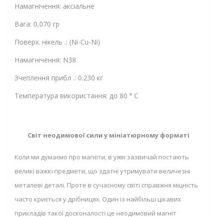
Намагнічення: аксіальне
Вага: 0,070 гр
Поверх. нікель .: (Ni-Cu-Ni)
Намагнічення: N38
Зчеплення прибл .: 0.230 кг
Температура використання: до 80 ° C
Світ неодимової сили у мініатюрному форматі
Коли ми думаємо про магніти, в уяві зазвичай постають
великі важкі предмети, що здатні утримувати величезні
металеві деталі. Проте в сучасному світі справжня міцність
часто криється у дрібницях. Один із найбільш цікавих
прикладів такої досконалості це неодимовий магніт