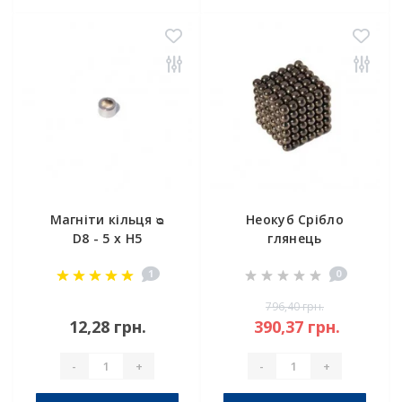
Магніти кільця ᴓ
Неокуб Срібло
D8 - 5 x H5
глянець
1
0
796,40 грн.
12,28 грн.
390,37 грн.
-
+
-
+