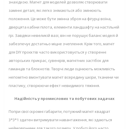
знахідкою. Магніт для моделей дозволяє створювати
замінні деталі, які легко знімаються або змінюють
положення. Це може бути змінна зброя на фігурці воїна,
дверцята кабіни пілота, елементи ландшафту на настільній
грі. Завдяки невеликій вазі, він не порушує баланс моделі й
забезпечує достатньо міцне зчеплення. Крім того, магніт
для DIY проєктів часто використовується у створенні
авторських прикрас, сувенірів, магнітних застібок для
гаманців та блокнотів. Творчі люди оцінюють можливість
непомітно вмонтувати магніт всередину шкіри, тканини чи
пластику, створюючи ефект невидимого тяжіння.
Надійність у промислових та побутових задачах
Попри свої скромні габарити, потужний магніт квадрат
3*3*1 здатен витримувати навантаження, які здаються
неймовірними для такого розміру. У побуті його часто