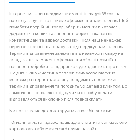
Інтернет-магазин неодимових магнітів magnit88.com.ua
пропонує зручне та швидке оформлення замовлення. Щоб
придбати потрібний товар, оберіть магніти в каталозі,
додайте їх в кошик та заповніть форму – вказавши
контактні дані та адресу доставки. Після наш менеджер
перевіряє наявність товару та підтверджує замовлення.
Терміни відправлення залежать від наявності товару на
складі, якщо на момент оформлення обрані позиції є в
наявності, обробка та відправка буде здійснена протягом
1-2 днів. Якщо ж частина товарів тимчасово відсутня
менеджер інтернет-магазину повідомить про можливі
терміни відправлення та погодить усі деталі з клієнтом. Всі
замовлення незалежно від суми чи способу оплати
відправляються виключно після повної сплати.
Ми пропонуємо декілька зручних способів оплати:
·
Онлайн-оплата - дозволяє швидко оплатити банківською
карткою
Visa
або
Mastercard
прямо на сайті