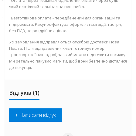
·
Оплата через термінал -здійснення оплати через будь
який платіжний термінал на ваш вибір.
·
Безготівкова оплата - передбачений для організацій та
підприємств. Рахунок-фактура оформляється від 2 тис грн,
без ПДВ, по роздрібних цінах.
Усі замовлення відправляються службою доставки Нова
Пошта. Після відправлення клієнт отримує номер
транспортної накладної, за який можна відстежити посилку.
Ми ретельно пакуємо магніти, щоб вони безпечно дісталися
до покупця.
Відгуків (1)
+ Написати відгук