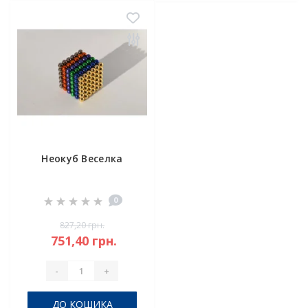
Неокуб Веселка
0
827,20 грн.
751,40 грн.
-
+
ДО КОШИКА