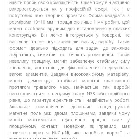
навіть попри свою компактність. Саме тому він активно
використовується як у професійній сфері, так і в
побутових або творчих проєктах. Форма квадрата з
розмірами 10*10 мм і товщиною лише 1 мм робить цей
магніт особливо зручним для встановлення у пласких
конструкціях. Він легко інтегрується у поверхні, не
виступає та не псує зовнішній вигляд виробу. Такий
формат ідеально підходить для задач, де важлива
акуратність, симетрія та точність розміщення. Попри
невелику товщину, магніт забезпечує стабільну силу
зчеплення, достатню для фіксації легких і середніх за
вагою елементів. Завдяки високоякісному матеріалу,
магніт демонструє стабільні магнітні властивості
протягом тривалого часу. Найчастіше такі вироби
виготовляються з неодиму класу N38 або подібного
рівня, що гарантує ефективність і надійність у роботі.
Аксіальне намагнічення дозволяє концентрувати
магнітне поле між двома площинами, завдяки чому
магніт максимально ефективно працює саме у
площинному контакті. Поверхня, як правило, має
захисне покриття Ni-Cu-Ni, яке запобігає корозії та