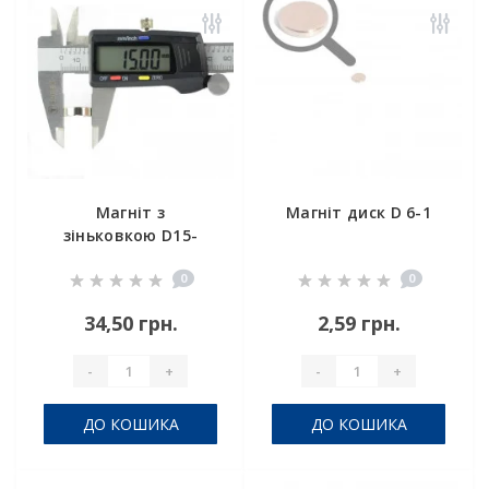
Магніт з
Магніт диск D 6-1
зіньковкою D15-
d7,5/3,5хh5 мм
0
0
34,50 грн.
2,59 грн.
-
+
-
+
ДО КОШИКА
ДО КОШИКА