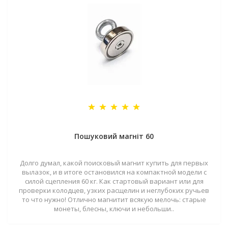
Пошуковий магніт 60
Долго думал, какой поисковый магнит купить для первых
вылазок, и в итоге остановился на компактной модели с
силой сцепления 60 кг. Как стартовый вариант или для
проверки колодцев, узких расщелин и неглубоких ручьев
то что нужно! Отлично магнитит всякую мелочь: старые
монеты, блесны, ключи и небольши..