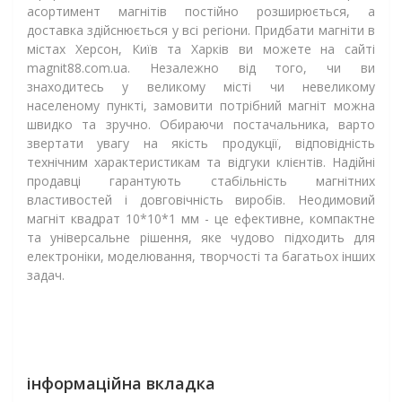
асортимент магнітів постійно розширюється, а
доставка здійснюється у всі регіони. Придбати магніти в
містах Херсон, Київ та Харків ви можете на сайті
magnit88.com.ua. Незалежно від того, чи ви
знаходитесь у великому місті чи невеликому
населеному пункті, замовити потрібний магніт можна
швидко та зручно. Обираючи постачальника, варто
звертати увагу на якість продукції, відповідність
технічним характеристикам та відгуки клієнтів. Надійні
продавці гарантують стабільність магнітних
властивостей і довговічність виробів. Неодимовий
магніт квадрат 10*10*1 мм - це ефективне, компактне
та універсальне рішення, яке чудово підходить для
електроніки, моделювання, творчості та багатьох інших
задач.
інформаційна вкладка