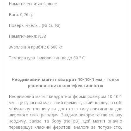
Намагнічення: аксіальне
Вага: 0,76 гр
Поверх. нікель .: (Ni-Cu-Ni)
Намагнічення: N38
Зчеплення прибл .: 0,600 кг
Температура використання: до 80 ° C
Неодимовий магніт квадрат 10×10×1 мм - тонке
рішення з високою ефективністю
Неодимовий магніт квадратної форми розміром 10-10-1
мм - це сучасний магнітний елемент, який поєднує в собі
мінімальну товщину та достатню силу притягання для
широкого спектра задач. Завдяки використанню сплаву
неодиму, заліза та бору (NdFeB), цей магніт значно
перевершує класичні феритові аналоги за потужністю,