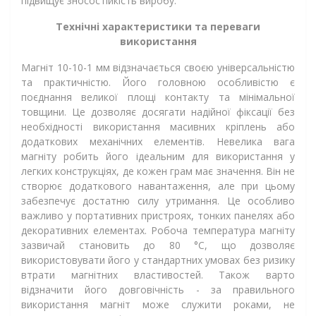
підвищує зносостійкість виробу.
Технічні характеристики та переваги
використання
Магніт 10-10-1 мм відзначається своєю універсальністю
та практичністю. Його головною особливістю є
поєднання великої площі контакту та мінімальної
товщини. Це дозволяє досягати надійної фіксації без
необхідності використання масивних кріплень або
додаткових механічних елементів. Невелика вага
магніту робить його ідеальним для використання у
легких конструкціях, де кожен грам має значення. Він не
створює додаткового навантаження, але при цьому
забезпечує достатню силу утримання. Це особливо
важливо у портативних пристроях, тонких панелях або
декоративних елементах. Робоча температура магніту
зазвичай становить до 80 °C, що дозволяє
використовувати його у стандартних умовах без ризику
втрати магнітних властивостей. Також варто
відзначити його довговічність - за правильного
використання магніт може служити роками, не