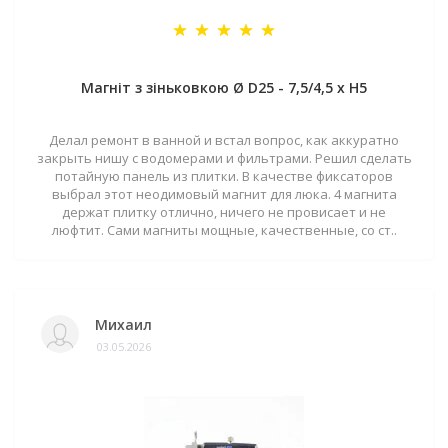
Магніт з зіньковкою Ø D25 - 7,5/4,5 х H5
Делал ремонт в ванной и встал вопрос, как аккуратно
закрыть нишу с водомерами и фильтрами. Решил сделать
потайную панель из плитки. В качестве фиксаторов
выбрал этот неодимовый магнит для люка. 4 магнита
держат плитку отлично, ничего не провисает и не
люфтит. Сами магниты мощные, качественные, со ст..
Михаил
03.05.2026