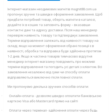
Інтернет-магазин неодимових магнітів magnit88.com.ua
пропонує зручне та швидке оформлення замовлення. Щоб
придбати потрібний товар, оберіть магніти в каталозі,
додайте їх в кошик та заповніть форму – вказавши
контактні дані та адресу доставки. Після наш менеджер
перевіряє наявність товару та підтверджує замовлення.
Терміни відправлення залежать від наявності товару на
складі, якщо на момент оформлення обрані позиції є в
наявності, обробка та відправка буде здійснена протягом
1-2 днів. Якщо ж частина товарів тимчасово відсутня
менеджер інтернет-магазину повідомить про можливі
терміни відправлення та погодить усі деталі з клієнтом. Всі
замовлення незалежно від суми чи способу оплати
відправляються виключно після повної сплати.
Ми пропонуємо декілька зручних способів оплати:
·
Онлайн-оплата - дозволяє швидко оплатити банківською
карткою
Visa
або
Mastercard
прямо на сайті
·
Оплата через термінал -здійснення оплати через будь