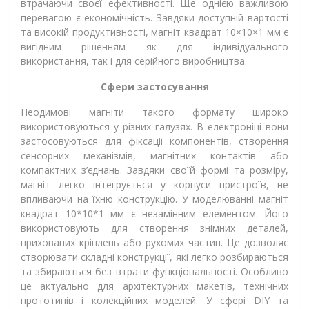
втрачаючи своєї ефективності. Ще однією важливою
перевагою є економічність. Завдяки доступній вартості
та високій продуктивності, магніт квадрат 10×10×1 мм є
вигідним рішенням як для індивідуального
використання, так і для серійного виробництва.
Сфери застосування
Неодимові магніти такого формату широко
використовуються у різних галузях. В електроніці вони
застосовуються для фіксації компонентів, створення
сенсорних механізмів, магнітних контактів або
компактних з’єднань. Завдяки своїй формі та розміру,
магніт легко інтегрується у корпуси пристроїв, не
впливаючи на їхню конструкцію. У моделюванні магніт
квадрат 10*10*1 мм є незамінним елементом. Його
використовують для створення знімних деталей,
прихованих кріплень або рухомих частин. Це дозволяє
створювати складні конструкції, які легко розбираються
та збираються без втрати функціональності. Особливо
це актуально для архітектурних макетів, технічних
прототипів і колекційних моделей. У сфері DIY та