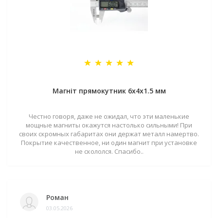
Магніт прямокутник 6х4х1.5 мм
Честно говоря, даже не ожидал, что эти маленькие
мощные магниты окажутся настолько сильными! При
своих скромных габаритах они держат металл намертво.
Покрытие качественное, ни один магнит при установке
не скололся. Спасибо..
Роман
03.05.2026