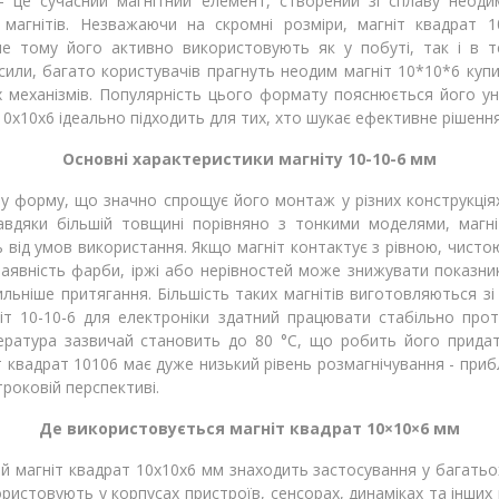
 це сучасний магнітний елемент, створений зі сплаву неодим
магнітів. Незважаючи на скромні розміри, магніт квадрат 
е тому його активно використовують як у побуті, так і в т
или, багато користувачів прагнуть неодим магніт 10*10*6 купит
 механізмів. Популярність цього формату пояснюється його уні
0х10х6 ідеально підходить для тих, хто шукає ефективне рішення
Основні характеристики магніту 10-10-6 мм
у форму, що значно спрощує його монтаж у різних конструкція
вдяки більшій товщині порівняно з тонкими моделями, магн
ь від умов використання. Якщо магніт контактує з рівною, чис
аявність фарби, іржі або нерівностей може знижувати показник
льніше притягання. Більшість таких магнітів виготовляються зі
іт 10-10-6 для електроніки здатний працювати стабільно про
ратура зазвичай становить до 80 °C, що робить його придат
квадрат 10106 має дуже низький рівень розмагнічування - прибл
роковій перспективі.
Де використовується магніт квадрат 10×10×6 мм
 магніт квадрат 10x10x6 мм знаходить застосування у багатьох
ристовують у корпусах пристроїв, сенсорах, динаміках та інших 