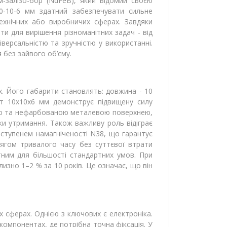
-залізо-бор (NdFeB), який відомий своєю
10-10-6 мм здатний забезпечувати сильне
ехнічних або виробничих сферах. Завдяки
и для вирішення різноманітних задач - від
версальністю та зручністю у використанні.
 без зайвого об’єму.
х. Його габарити становлять: довжина - 10
іт 10x10x6 мм демонструє підвищену силу
тою та нефарбованою металевою поверхнею,
и утримання. Також важливу роль відіграє
 ступенем намагніченості N38, що гарантує
тягом тривалого часу без суттєвої втрати
ним для більшості стандартних умов. При
изно 1–2 % за 10 років. Це означає, що він
 сферах. Однією з ключових є електроніка.
компонентах, де потрібна точна фіксація. У