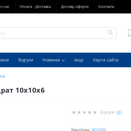
о нас
Оплата - Доставка
Договір оферти
Контакти
овна
Відгуки
Новинки
Акції
Карта сайта
0-6
рат 10х10х6
Відгуки:
(0)
Виробник:
NEODIM