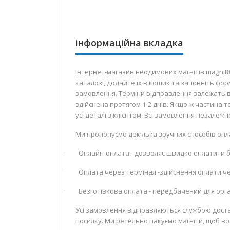
інформаційна вкладка
Інтернет-магазин неодимових магнітів magnit
каталозі, додайте їх в кошик та заповніть фо
замовлення. Терміни відправлення залежать ві
здійснена протягом 1-2 днів. Якщо ж частина
усі деталі з клієнтом. Всі замовлення незалеж
Ми пропонуємо декілька зручних способів опл
·
Онлайн-оплата - дозволяє швидко оплатити
·
Оплата через термінал -здійснення оплати че
·
Безготівкова оплата - передбачений для орган
Усі замовлення відправляються службою доста
посилку. Ми ретельно пакуємо магніти, щоб во