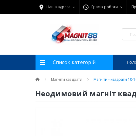
Наша адреса
Графік роботи
Пр
Список категорій
Гол
Магніти квадрати
Магніти - квадрати 10-1
Неодимовий магніт квад