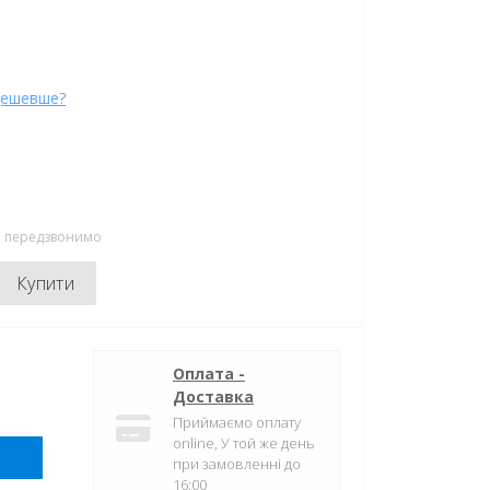
дешевше?
ми передзвонимо
Купити
Оплата -
Доставка
Приймаємо оплату
online, У той же день
при замовленні до
16:00