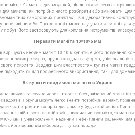
иве місце. Як магніт для моделей, він дозволяє легко закріплюв
 для макетів, які потрібно часто розбирати або змінювати. Для 
зноманітних саморобних проєктах - від декоративних конструк
 у невеликі вироби. Також магніт може слугувати як магніт для 
У побуті його застосовують для кріплення інструментів, аксесуар
Переваги магніта 10×10×6 мм
і вирішують неодим магніт 10-10-6 купити, є його поєднання ко
 невеликих розмірах, зручна квадратна форма, універсальність у
елевого покриття. Завдяки цим властивостям купити магніт квад
е підходить як для професійного використання, так і для домашн
Як купити неодимові магніти в Україні
ожна швидко та зручно через інтернет. Спеціалізований магніт інт
квадратів. Покупці можуть легко знайти потрібний варіант, порівня
ти час і отримати товар із доставкою у будь-який регіон. Попит н
влення здійснюють по всій країні, включаючи такі міста, як магніти 
×10×6 мм є універсальним, надійним і ефективним рішенням для рі
робить його ідеальним вибором для сучасних задач.