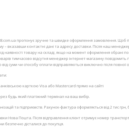
88.com.ua пропонує зручне та швидке оформлення замовлення. Щоб п
рму – вказавши контактні дані та адресу доставки. Після наш менедже
д наявності товару на складі, якщо на момент оформлення обрані пози
 товарів тимчасово відсутня менеджер інтернет-магазину повідомить 
но від суми чи способу оплати відправляються виключно після повної с
ати:
 банківською карткою
Visa
або
Mastercard
прямо на сайті
рез будь який платіжний термінал на ваш вибір.
ізацій та підприємств. Рахунок-фактура оформляється від 2 тис грн, б
вки Нова Пошта. Після відправлення клієнт отримує номер транспорт
ни безпечно дісталися до покупця.