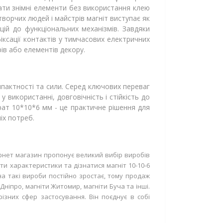
ати знімні елементи без використання клею
творчих людей і майстрів магніт виступає як
цій до функціональних механізмів. Завдяки
фіксації контактів у тимчасових електричних
ів або елементів декору.
мпактності та сили. Серед ключових переваг
 використанні, довговічність і стійкість до
рат 10*10*6 мм - це практичне рішення для
іх потреб.
ернет магазин пропонує великий вибір виробів
ти характеристики та дізнатися магніт 10-10-6
а такі вироби постійно зростає, тому продаж
Дніпро, магніти Житомир, магніти Буча та інші.
зних сфер застосування. Він поєднує в собі