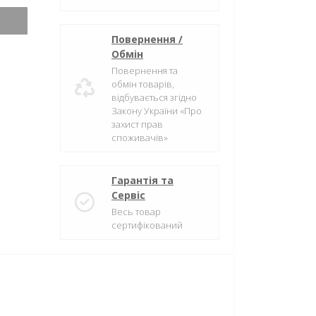
Повернення /
Обмін
Повернення та
обмін товарів,
відбувається згідно
Закону України «Про
захист прав
споживачів»
Гарантія та
Сервіс
Весь товар
сертифікований