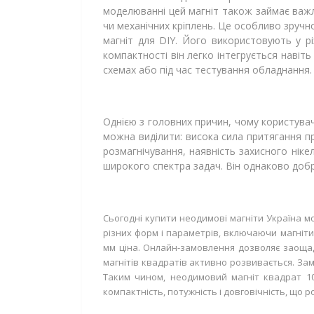
моделюванні цей магніт також займає важл
чи механічних кріплень. Це особливо зручно
магніт для DIY. Його використовують у рі
компактності він легко інтегрується навіть
схемах або під час тестування обладнання. 
Однією з головних причин, чому користувач
можна виділити: висока сила притягання при
розмагнічування, наявність захисного нік
широкого спектра задач. Він однаково добр
Сьогодні купити неодимові магніти Україна м
різних форм і параметрів, включаючи магніти 
мм ціна. Онлайн-замовлення дозволяє заощади
магнітів квадратів активно розвивається. Замо
Таким чином, неодимовий магніт квадрат 10
компактність, потужність і довговічність, що 