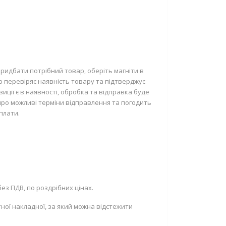
ридбати потрібний товар, оберіть магніти в
р перевіряє наявність товару та підтверджує
ції є в наявності, обробка та відправка буде
про можливі терміни відправлення та погодить
плати.
ез ПДВ, по роздрібних цінах.
ної накладної, за який можна відстежити