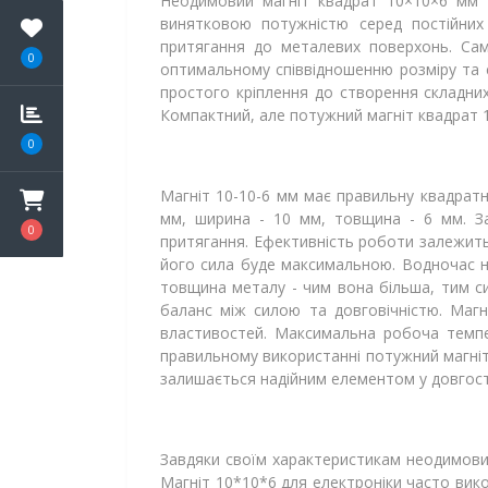
Неодимовий магніт квадрат 10×10×6 мм -
винятковою потужністю серед постійних 
притягання до металевих поверхонь. Сам
0
оптимальному співвідношенню розміру та с
простого кріплення до створення складних
Компактний, але потужний магніт квадрат 1
0
Магніт 10-10-6 мм має правильну квадратн
мм, ширина - 10 мм, товщина - 6 мм. За
0
притягання. Ефективність роботи залежит
його сила буде максимальною. Водночас н
товщина металу - чим вона більша, тим си
баланс між силою та довговічністю. Магн
властивостей. Максимальна робоча темпе
правильному використанні потужний магніт 
залишається надійним елементом у довгост
Завдяки своїм характеристикам неодимовий
Магніт 10*10*6 для електроніки часто вико