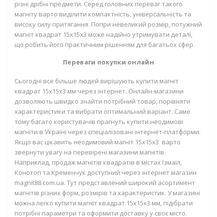
різні дрібні предмети. Серед головних переваг такого
магніту варто виділити компактність, універсальність та
високу силу притягання. Попри невеликий розмір,
потужний
магніт квадрат 15х15х3
може надійно утримувати деталі,
що робить його практичним рішенням для багатьох сфер.
Переваги покупки онлайн
Сьогодні все більше людей вирішують
купити магніт
квадрат 15х15х3 мм
через інтернет. Онлайн-магазини
дозволяють швидко знайти потрібний товар, порівняти
характеристики та вибрати оптимальний варіант. Саме
тому багато користувачів прагнуть
купити неодимові
магніти в Україні
через спеціалізовані інтернет-платформи.
Якщо вас цікавить
неодимовий магніт 15х15х3
варто
звернути увагу на перевірені магазини магнітів.
Наприклад,
продаж магнітів квадратів в містах Ізмаїл,
Конотоп та Кременчук
доступний через інтернет магазин
magnit88.com.ua
. Тут представлений широкий асортимент
магнітів різних форм, розмірів та характеристик. У магазині
можна легко
купити магніт квадрат 15х15х3 мм
, підібрати
потрібні параметри та оформити доставку у своє місто.