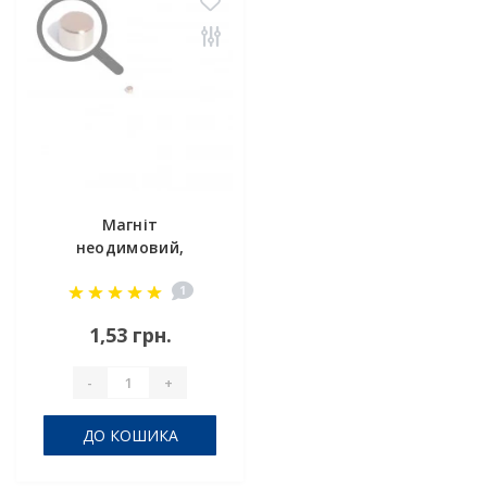
Магніт
неодимовий,
маленький D 3х2
1
мм
1,53 грн.
-
+
ДО КОШИКА