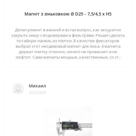
Магніт з зіньковкою Ø D25 - 7,5/4,5 х H5
Делал ремонт в ванной и встал вопрос, как аккуратно
закрыть нишу с водомерами и фильтрами. Решил сделать
потайную панель из плитки. В качестве фиксаторов
выбрал этот неодимовый магнит для люка. 4 магнита
держат плитку отлично, ничего не провисает и не
люфтит. Сами магниты мощные, качественные, со ст..
Михаил
03.05.2026