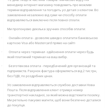
менеджер інтернет-магазину повідомить про можливі
терміни відправлення та погодить усі деталі з клієнтом. Всі
замовлення незалежно від суми чи способу оплати
відправляються виключно після повної сплати.
Ми пропонуємо декілька зручних способів оплати:
·
Онлайн-оплата - дозволяє швидко оплатити банківською
карткою
Visa
або
Mastercard
прямо на сайті
·
Оплата через термінал -здійснення оплати через будь
який платіжний термінал на ваш вибір.
·
Безготівкова оплата - передбачений для організацій та
підприємств. Рахунок-фактура оформляється від 2 тис грн,
без ПДВ, по роздрібних цінах.
Усі замовлення відправляються службою доставки Нова
Пошта. Після відправлення клієнт отримує номер
транспортної накладної, за який можна відстежити посилку.
Ми ретельно пакуємо магніти, щоб вони безпечно дісталися
до покупця.