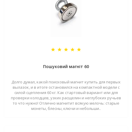
Пошуковий магніт 60
Долго думал, какой поисковый магнит купить для первых
вылазок, и в итоге остановился на компактной модели с
силой сцепления 60 кг. Как стартовый вариант или для
проверки колодцев, узких расщелин и неглубоких ручьев
то что нужно! Отлично магнитит всякую мелочь: старые
монеты, блесны, ключи и небольши..