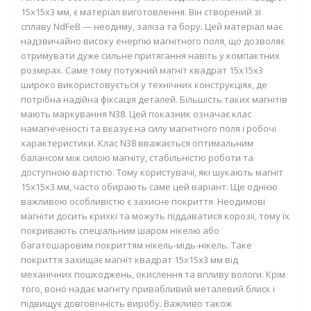
15х15х3 мм
, є матеріал виготовлення. Він створений зі
сплаву NdFeB — неодиму, заліза та бору. Цей матеріал має
надзвичайно високу енергію магнітного поля, що дозволяє
отримувати дуже сильне притягання навіть у компактних
розмірах. Саме тому
потужний магніт квадрат 15х15х3
широко використовується у технічних конструкціях, де
потрібна надійна фіксація деталей. Більшість таких магнітів
мають маркування N38. Цей показник означає клас
намагніченості та вказує на силу магнітного поля і робочі
характеристики. Клас N38 вважається оптимальним
балансом між силою магніту, стабільністю роботи та
доступною вартістю. Тому користувачі, які шукають
магніт
15х15х3 мм
, часто обирають саме цей варіант. Ще однією
важливою особливістю є захисне покриття. Неодимові
магніти досить крихкі та можуть піддаватися корозії, тому їх
покривають спеціальним шаром нікелю або
багатошаровим покриттям нікель-мідь-нікель. Таке
покриття захищає
магніт квадрат 15х15х3 мм
від
механічних пошкоджень, окислення та впливу вологи. Крім
того, воно надає магніту привабливий металевий блиск і
підвищує довговічність виробу. Важливо також