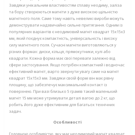
Завдяки унікальним властивостям сплаву неодиму, заліза
та бору створюються магніти з дуже високою щільністю
магнітного поля. Саме тому навіть невеликі вироби можуть
демонструвати надзвичайно сильне притягання. Одним із
популярних варіантів є
неодимовий магніт квадрат 15х15х3
мм
, який поєднує компактність, універсальність і високу
силу магнітного поля. Сучасні магніти виготовляються у
різних формах: диски, кільця, прямокутники, кулі або
квадрати. Кожна форма має свої переваги залежно від
сфери застосування. Якщо потрібен компактний і водночас
ефективний магніт, варто звернути увагу саме на
магніт
квадрат 15х15х3 мм
. Завдяки своїй формі він має рівну
площину, що забезпечує максимальний контакт із
поверхнею. При вазі близько 5 грамів такий
маленький
магніт 15 мм
може утримувати деталі вагою до 2 кг, що
робить його дуже ефективним для багатьох технічних
задач.
Особливості
Головною особливістю, яку має
неодимовий магніт квадрат