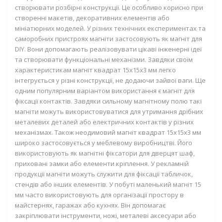
створювати розбірні конструкції. Це особливо корисно при
створенні макетів, декоративних елементів або
мініатюрних моделей. У різних технічних експериментах та
саморобних пристроях магніти застосовують як
магніт для
DIY
. Вони допомагають реалізовувати цікаві інженерні ідеї
та створювати функціональні механізми. Завдяки своїм
характеристикам
магніт квадрат 15х15х3 мм
легко
інтегрується у різні конструкції, не додаючи зайвої ваги. Ще
одним популярним варіантом використання є
магніт для
фіксації контактів
. Завдяки сильному магнітному полю такі
магніти можуть використовуватися для утримання дрібних
металевих деталей або електричних контактів у різних
механізмах. Також
неодимовий магніт квадрат 15х15х3 мм
широко застосовується у меблевому виробництві. Його
використовують як магнітні фіксатори для дверцят шаф,
приховані замки або елементи кріплення. У рекламній
продукції магніти можуть служити для фіксації табличок,
стендів або інших елементів. У побуті
маленький магніт 15
мм
часто використовують для організації простору в
майстернях, гаражах або кухнях. Він допомагає
закріплювати інструменти, ножі, металеві аксесуари або