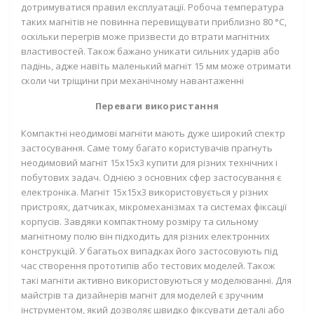
дотримуватися правил експлуатації. Робоча температура
таких магнітів не повинна перевищувати приблизно 80 °C,
оскільки перегрів може призвести до втрати магнітних
властивостей. Також бажано уникати сильних ударів або
падінь, адже навіть
маленький
магніт 15 мм
може отримати
сколи чи тріщини при механічному навантаженні
Переваги використання
Компактні неодимові магніти мають дуже широкий спектр
застосування. Саме тому багато користувачів прагнуть
неодимовий магніт 15х15х3 купити
для різних технічних і
побутових задач. Однією з основних сфер застосування є
електроніка.
Магніт 15х15х3
використовується у різних
пристроях, датчиках, мікромеханізмах та системах фіксації
корпусів. Завдяки компактному розміру та сильному
магнітному полю він підходить для різних електронних
конструкцій. У багатьох випадках його застосовують під
час створення прототипів або тестових моделей. Також
такі магніти активно використовуються у моделюванні. Для
майстрів та дизайнерів
магніт для моделей
є зручним
інструментом, який дозволяє швидко фіксувати деталі або