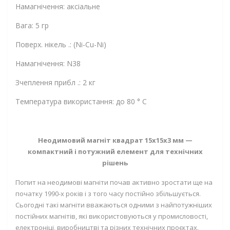
Намагнічення: аксіальне
Вага: 5 гр
Поверх. нікель .: (Ni-Cu-Ni)
Намагнічення: N38
Зчеплення прибл .: 2 кг
Температура використання: до 80 ° C
Неодимовий магніт квадрат 15х15х3 мм —
компактний і потужний елемент для технічних
рішень
Попит на неодимові магніти почав активно зростати ще на
початку 1990-х років і з того часу постійно збільшується.
Сьогодні такі магніти вважаються одними з найпотужніших
постійних магнітів, які використовуються у промисловості,
електроніці, виробництві та різних технічних проєктах.