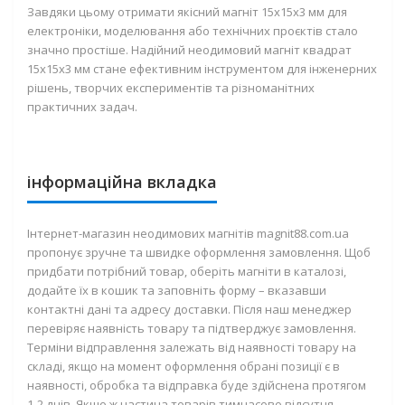
Завдяки цьому отримати якісний
магніт 15х15х3 мм для
електроніки
, моделювання або технічних проєктів стало
значно простіше. Надійний
неодимовий магніт квадрат
15х15х3 мм
стане ефективним інструментом для інженерних
рішень, творчих експериментів та різноманітних
практичних задач.
інформаційна вкладка
Інтернет-магазин неодимових магнітів magnit88.com.ua
пропонує зручне та швидке оформлення замовлення. Щоб
придбати потрібний товар, оберіть магніти в каталозі,
додайте їх в кошик та заповніть форму – вказавши
контактні дані та адресу доставки. Після наш менеджер
перевіряє наявність товару та підтверджує замовлення.
Терміни відправлення залежать від наявності товару на
складі, якщо на момент оформлення обрані позиції є в
наявності, обробка та відправка буде здійснена протягом
1-2 днів. Якщо ж частина товарів тимчасово відсутня