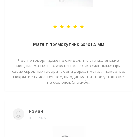
Магніт прямокутник 6х4х1.5 мм
Честно говоря, даже не ожидал, что эти маленькие
мощные магниты окажутся настолько сильными! При
своих скромных габаритах они держат металл намертво.
Покрытие качественное, ни один магнит при установке
не скололся. Спасибо..
Роман
03.05.2026