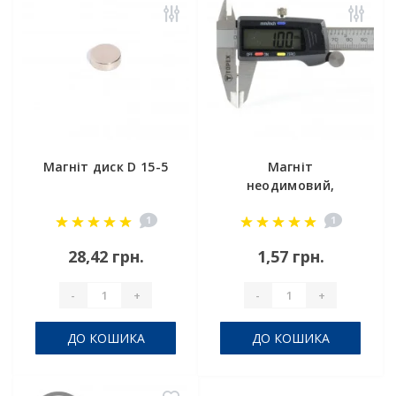
Магніт диск D 15-5
Магніт
неодимовий,
маленький D 3х1
1
1
мм
28,42 грн.
1,57 грн.
-
+
-
+
ДО КОШИКА
ДО КОШИКА