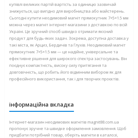
купівлі великих партій вартість за одиницю зазвичай
знижується, що вигідно для виробництва або майстерень.
Сьогодні купити неодимовий магніт прямокутник 7×5×1.5 мм
можна через магніт інтернет-магазини з доставкою по всій
Україні. Це зручний спосіб швидко отримати якісний
продукт для будь-яких задач. Зокрема, доступна доставка у
такі міста, як Арциз, Бердичів та Глухів. Неодимовий магніт
прямокутник 7×5×1.5 мм — це надійне, універсальне та
ефективне рішення для широкого спектра застосувань. Він
поєднує компактність, високу силу притягання та
довговічність, що робить його відмінним вибором як для
професійного використання, так і для творчих проєктів.
інформаційна вкладка
Інтернет-магазин неодимових магнітів magnit88.com.ua
пропонує зручне та швидке оформлення замовлення. Щоб
придбати потрібний товар, оберіть магніти в каталозі,