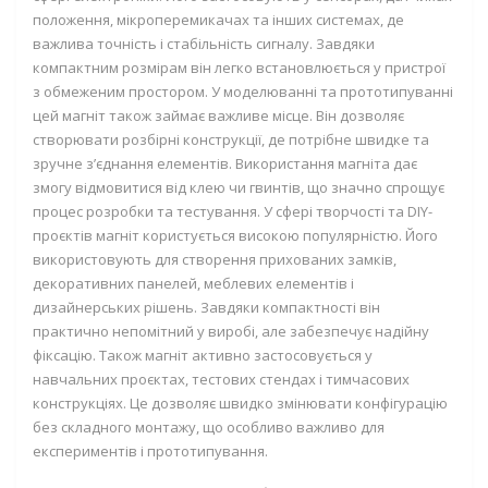
положення, мікроперемикачах та інших системах, де
важлива точність і стабільність сигналу. Завдяки
компактним розмірам він легко встановлюється у пристрої
з обмеженим простором. У моделюванні та прототипуванні
цей магніт також займає важливе місце. Він дозволяє
створювати розбірні конструкції, де потрібне швидке та
зручне з’єднання елементів. Використання магніта дає
змогу відмовитися від клею чи гвинтів, що значно спрощує
процес розробки та тестування. У сфері творчості та DIY-
проєктів магніт користується високою популярністю. Його
використовують для створення прихованих замків,
декоративних панелей, меблевих елементів і
дизайнерських рішень. Завдяки компактності він
практично непомітний у виробі, але забезпечує надійну
фіксацію. Також магніт активно застосовується у
навчальних проєктах, тестових стендах і тимчасових
конструкціях. Це дозволяє швидко змінювати конфігурацію
без складного монтажу, що особливо важливо для
експериментів і прототипування.