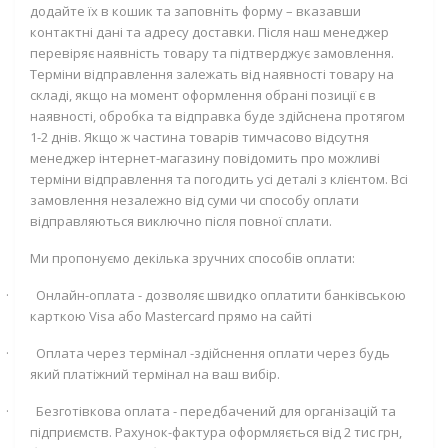
додайте їх в кошик та заповніть форму – вказавши
контактні дані та адресу доставки. Після наш менеджер
перевіряє наявність товару та підтверджує замовлення.
Терміни відправлення залежать від наявності товару на
складі, якщо на момент оформлення обрані позиції є в
наявності, обробка та відправка буде здійснена протягом
1-2 днів. Якщо ж частина товарів тимчасово відсутня
менеджер інтернет-магазину повідомить про можливі
терміни відправлення та погодить усі деталі з клієнтом. Всі
замовлення незалежно від суми чи способу оплати
відправляються виключно після повної сплати.
Ми пропонуємо декілька зручних способів оплати:
·
Онлайн-оплата - дозволяє швидко оплатити банківською
карткою
Visa
або
Mastercard
прямо на сайті
·
Оплата через термінал -здійснення оплати через будь
який платіжний термінал на ваш вибір.
·
Безготівкова оплата - передбачений для організацій та
підприємств. Рахунок-фактура оформляється від 2 тис грн,