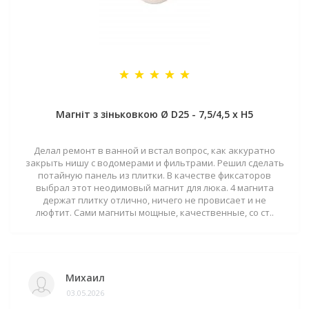
Магніт з зіньковкою Ø D25 - 7,5/4,5 х H5
Делал ремонт в ванной и встал вопрос, как аккуратно
закрыть нишу с водомерами и фильтрами. Решил сделать
потайную панель из плитки. В качестве фиксаторов
выбрал этот неодимовый магнит для люка. 4 магнита
держат плитку отлично, ничего не провисает и не
люфтит. Сами магниты мощные, качественные, со ст..
Михаил
03.05.2026