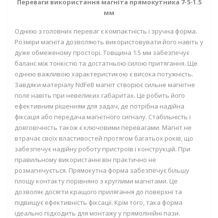
Переваги використання магніта прямокутника 7-5-1.5
мм
Однією з головних переваг є компактність і зручна форма.
Розміри магніта дозволяють використовувати його навіть у
дуже обмеженому просторі. Товщина 1.5 мм забезпечує
баланс між тонкістю та достатньою силою притягання. Ще
однією важливою характеристикою є висока потужність.
Завдяки матеріалу NdFeB магніт створює сильне магнітне
поле навіть при невеликих габаритах. Це робить його
ефективним рішенням для задач, де потрібна надійна
фіксація або передача магнітного сигналу. Стабільність і
довговічність також є ключовими перевагами. Магніт не
втрачає своїх властивостей протягом багатьох років, що
забезпечує надійну роботу пристроїв і конструкцій. При
правильному використанні він практично не
розмагнічується. Прямокутна форма забезпечує більшу
площу контакту порівняно з круглими магнітами. Це
дозволяє досягти кращого прилягання до поверхні та
підвищує ефективність фіксації. Крім того, така форма
ідеально підходить для монтажу у прямолінійні пази.