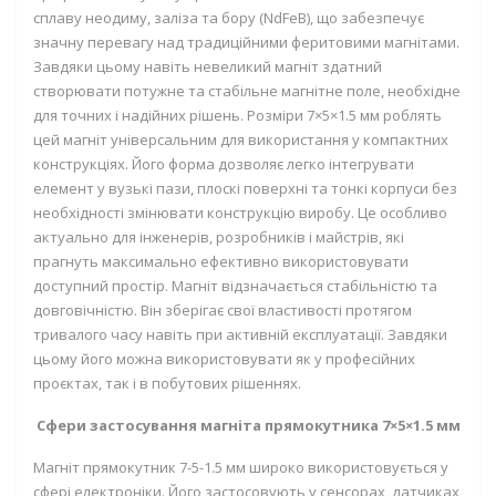
сплаву неодиму, заліза та бору (NdFeB), що забезпечує
значну перевагу над традиційними феритовими магнітами.
Завдяки цьому навіть невеликий магніт здатний
створювати потужне та стабільне магнітне поле, необхідне
для точних і надійних рішень. Розміри 7×5×1.5 мм роблять
цей магніт універсальним для використання у компактних
конструкціях. Його форма дозволяє легко інтегрувати
елемент у вузькі пази, плоскі поверхні та тонкі корпуси без
необхідності змінювати конструкцію виробу. Це особливо
актуально для інженерів, розробників і майстрів, які
прагнуть максимально ефективно використовувати
доступний простір. Магніт відзначається стабільністю та
довговічністю. Він зберігає свої властивості протягом
тривалого часу навіть при активній експлуатації. Завдяки
цьому його можна використовувати як у професійних
проєктах, так і в побутових рішеннях.
Сфери застосування магніта прямокутника 7×5×1.5 мм
Магніт прямокутник 7-5-1.5 мм широко використовується у
сфері електроніки. Його застосовують у сенсорах, датчиках