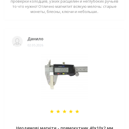
проверки колодцев, узких расщелин и неглубоких ручьев
то что нужно! Отлично магнитит всякую мелочь: старые
монеты, блесны, ключи и небольши..
Данило
02.05.2026
Неодимові магніти - прямокутник 40x10x2 мм