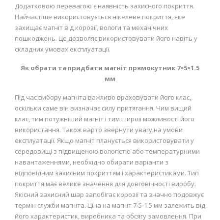
Додатковою перевагою є наявність захисного покриття.
Найчастіше використовується нікелеве покриття, яке
захищає магніт від корозії, вологи та механічних
пошкоджень. Це дозволяє використовувати його навіть у
складних умовах експлуатації.
Як обрати та придбати магніт прямокутник 7×5×1.5
мм
Під час вибору магніта важливо враховувати його клас,
оскільки саме він визначає силу притягання. Чим вищий
клас, тим потужніший магніт і тим ширші можливості його
використання. Також варто звернути увагу на умови
експлуатації. Якщо магніт планується використовувати у
середовищі з підвищеною вологістю або температурними
навантаженнями, необхідно обирати варіанти з
відповідним захисним покриттям і характеристиками. Тип
покриття має велике значення для довговічності виробу.
Якісний захисний шар запобігає корозії та значно подовжує
термін служби магніта. Ціна на магніт 7-5-1.5 мм залежить від
його характеристик, виробника та обсягу замовлення. При