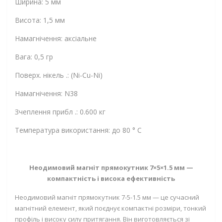
Ширина: 5 мм
Висота: 1,5 мм
Намагнічення: аксіальне
Вага: 0,5 гр
Поверх. нікель .: (Ni-Cu-Ni)
Намагнічення: N38
Зчеплення прибл .: 0.600 кг
Температура використання: до 80 ° C
Неодимовий магніт прямокутник 7×5×1.5 мм —
компактність і висока ефективність
Неодимовий магніт прямокутник 7-5-1.5 мм — це сучасний
магнітний елемент, який поєднує компактні розміри, тонкий
профіль і високу силу притягання. Він виготовляється зі