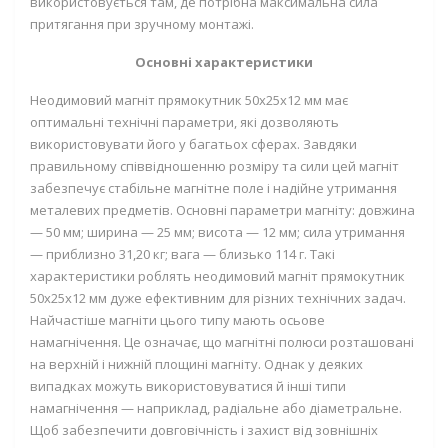
використовується там, де потрібна максимальна сила
притягання при зручному монтажі.
Основні характеристики
Неодимовий магніт прямокутник 50х25х12 мм
має
оптимальні технічні параметри, які дозволяють
використовувати його у багатьох сферах. Завдяки
правильному співвідношенню розміру та сили цей магніт
забезпечує стабільне магнітне поле і надійне утримання
металевих предметів. Основні параметри магніту: довжина
— 50 мм; ширина — 25 мм; висота — 12 мм; сила утримання
— приблизно 31,20 кг; вага — близько 114 г. Такі
характеристики роблять
неодимовий магніт прямокутник
50х25х12 мм
дуже ефективним для різних технічних задач.
Найчастіше магніти цього типу мають осьове
намагнічення. Це означає, що магнітні полюси розташовані
на верхній і нижній площині магніту. Однак у деяких
випадках можуть використовуватися й інші типи
намагнічення — наприклад, радіальне або діаметральне.
Щоб забезпечити довговічність і захист від зовнішніх