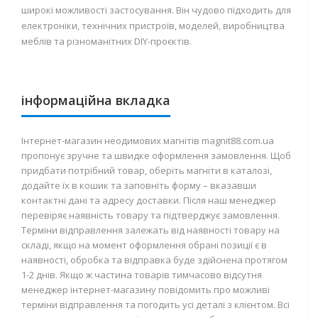
широкі можливості застосування. Він чудово підходить для
електроніки, технічних пристроїв, моделей, виробництва
меблів та різноманітних DIY-проєктів.
інформаційна вкладка
Інтернет-магазин неодимових магнітів magnit88.com.ua
пропонує зручне та швидке оформлення замовлення. Щоб
придбати потрібний товар, оберіть магніти в каталозі,
додайте їх в кошик та заповніть форму – вказавши
контактні дані та адресу доставки. Після наш менеджер
перевіряє наявність товару та підтверджує замовлення.
Терміни відправлення залежать від наявності товару на
складі, якщо на момент оформлення обрані позиції є в
наявності, обробка та відправка буде здійснена протягом
1-2 днів. Якщо ж частина товарів тимчасово відсутня
менеджер інтернет-магазину повідомить про можливі
терміни відправлення та погодить усі деталі з клієнтом. Всі