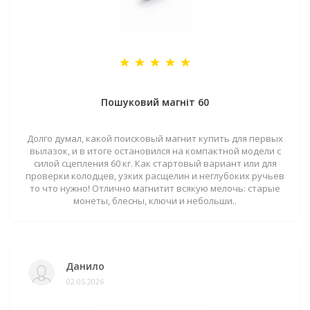
Пошуковий магніт 60
Долго думал, какой поисковый магнит купить для первых
вылазок, и в итоге остановился на компактной модели с
силой сцепления 60 кг. Как стартовый вариант или для
проверки колодцев, узких расщелин и неглубоких ручьев
то что нужно! Отлично магнитит всякую мелочь: старые
монеты, блесны, ключи и небольши..
Данило
02.05.2026