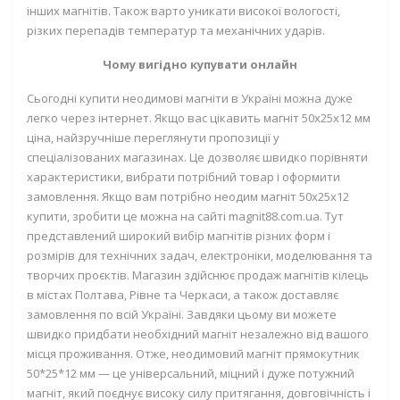
інших магнітів. Також варто уникати високої вологості,
різких перепадів температур та механічних ударів.
Чому вигідно купувати онлайн
Сьогодні
купити неодимові магніти в Україні
можна дуже
легко через інтернет. Якщо вас цікавить
магніт 50х25х12 мм
ціна
, найзручніше переглянути пропозиції у
спеціалізованих магазинах. Це дозволяє швидко порівняти
характеристики, вибрати потрібний товар і оформити
замовлення. Якщо вам потрібно
неодим магніт 50х25х12
купити
, зробити це можна на сайті
magnit88.com.ua
. Тут
представлений широкий вибір магнітів різних форм і
розмірів для технічних задач, електроніки, моделювання та
творчих проєктів. Магазин здійснює
продаж магнітів кілець
в містах Полтава, Рівне та Черкаси
, а також доставляє
замовлення по всій Україні. Завдяки цьому ви можете
швидко придбати необхідний магніт незалежно від вашого
місця проживання. Отже,
неодимовий магніт прямокутник
50*25*12 мм
— це універсальний, міцний і дуже потужний
магніт, який поєднує високу силу притягання, довговічність і