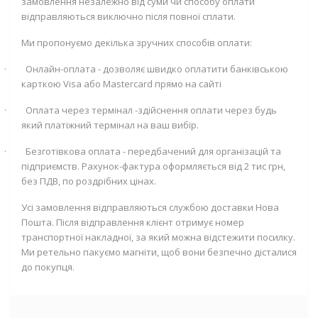
замовлення незалежно від суми чи способу оплати
відправляються виключно після повної сплати.
Ми пропонуємо декілька зручних способів оплати:
·
Онлайн-оплата - дозволяє швидко оплатити банківською
карткою
Visa
або
Mastercard
прямо на сайті
·
Оплата через термінал -здійснення оплати через будь
який платіжний термінал на ваш вибір.
·
Безготівкова оплата - передбачений для організацій та
підприємств. Рахунок-фактура оформляється від 2 тис грн,
без ПДВ, по роздрібних цінах.
Усі замовлення відправляються службою доставки Нова
Пошта. Після відправлення клієнт отримує номер
транспортної накладної, за який можна відстежити посилку.
Ми ретельно пакуємо магніти, щоб вони безпечно дісталися
до покупця.