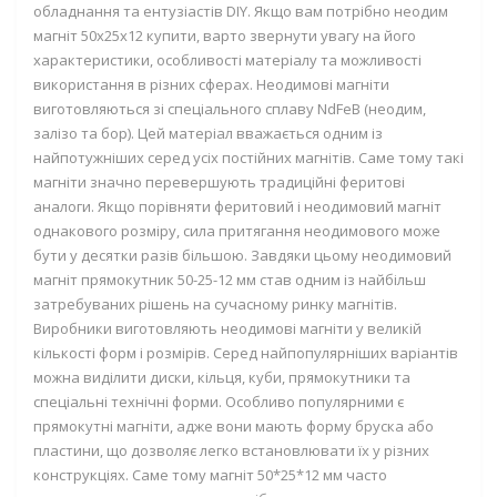
обладнання та ентузіастів DIY. Якщо вам потрібно
неодим
магніт 50
x
25x12 купити
, варто звернути увагу на його
характеристики, особливості матеріалу та можливості
використання в різних сферах. Неодимові магніти
виготовляються зі спеціального сплаву NdFeB (неодим,
залізо та бор). Цей матеріал вважається одним із
найпотужніших серед усіх постійних магнітів. Саме тому такі
магніти значно перевершують традиційні феритові
аналоги. Якщо порівняти феритовий і неодимовий магніт
однакового розміру, сила притягання неодимового може
бути у десятки разів більшою. Завдяки цьому
неодимовий
магніт прямокутник 50-25-12 мм
став одним із найбільш
затребуваних рішень на сучасному ринку магнітів.
Виробники виготовляють неодимові магніти у великій
кількості форм і розмірів. Серед найпопулярніших варіантів
можна виділити диски, кільця, куби, прямокутники та
спеціальні технічні форми. Особливо популярними є
прямокутні магніти, адже вони мають форму бруска або
пластини, що дозволяє легко встановлювати їх у різних
конструкціях. Саме тому
магніт 50*25*12 мм
часто