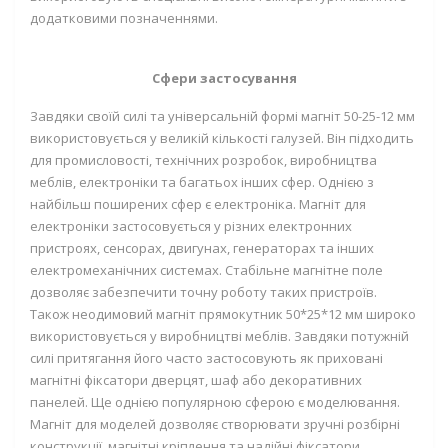
додатковими позначеннями.
Сфери застосування
Завдяки своїй силі та універсальній формі
магніт 50
-
25-12 мм
використовується у великій кількості галузей. Він підходить
для промисловості, технічних розробок, виробництва
меблів, електроніки та багатьох інших сфер. Однією з
найбільш поширених сфер є електроніка.
Магніт для
електроніки
застосовується у різних електронних
пристроях, сенсорах, двигунах, генераторах та інших
електромеханічних системах. Стабільне магнітне поле
дозволяє забезпечити точну роботу таких пристроїв.
Також
неодимовий магніт прямокутник 50*25*12 мм
широко
використовується у виробництві меблів. Завдяки потужній
силі притягання його часто застосовують як приховані
магнітні фіксатори дверцят, шаф або декоративних
панелей. Ще однією популярною сферою є моделювання.
Магніт для моделей
дозволяє створювати зручні розбірні
конструкції, магнітні кріплення та надійні фіксатори