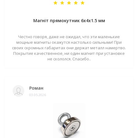
Магніт прямокутник 6х4х1.5 мм
Честно говоря, даже не ожидал, что эти маленькие
мощные магниты окажутся настолько сильными! При
своих скромных габаритах они держат металл намертво.
Покрытие качественное, ни один магнит при установке
не скололся. Спасибо..
Роман
03.05.2026