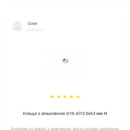
Олег
02.05.2026
Кільце з зіньковкою D10-d7/3.5хh3 мм N
Купував тут магніт з зенковкою, якість чудова, кріплення