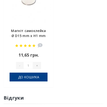
Магніт самоклейка
Ø D15 mm х H1 mm
(3м)
1
11,65 грн.
-
+
ДО КОШИКА
Відгуки