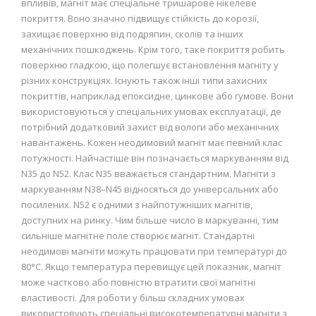
впливів, магніт має спеціальне тришарове нікелеве
покриття. Воно значно підвищує стійкість до корозії,
захищає поверхню від подряпин, сколів та інших
механічних пошкоджень. Крім того, таке покриття робить
поверхню гладкою, що полегшує встановлення магніту у
різних конструкціях. Існують також інші типи захисних
покриттів, наприклад епоксидне, цинкове або гумове. Вони
використовуються у спеціальних умовах експлуатації, де
потрібний додатковий захист від вологи або механічних
навантажень. Кожен неодимовий магніт має певний клас
потужності. Найчастіше він позначається маркуванням від
N35 до N52. Клас
N35
вважається стандартним. Магніти з
маркуванням
N38–N45
відносяться до універсальних або
посилених.
N52
є одними з найпотужніших магнітів,
доступних на ринку. Чим більше число в маркуванні, тим
сильніше магнітне поле створює магніт. Стандартні
неодимові магніти можуть працювати при температурі до
80°C. Якщо температура перевищує цей показник, магніт
може частково або повністю втратити свої магнітні
властивості. Для роботи у більш складних умовах
використовують спеціальні високотемпературні магніти з