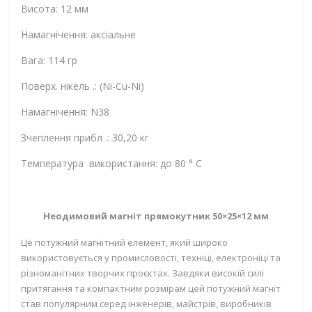
Висота: 12 мм
Намагнічення: аксіальне
Вага: 114 гр
Поверх. нікель .: (Ni-Cu-Ni)
Намагнічення: N38
Зчеплення прибл .: 30,20 кг
Температура використання: до 80 ° C
Неодимовий магніт прямокутник 50×25×12 мм
Це потужний магнітний елемент, який широко
використовується у промисловості, техніці, електроніці та
різноманітних творчих проєктах. Завдяки високій силі
притягання та компактним розмірам цей
потужний магніт
став популярним серед інженерів, майстрів, виробників