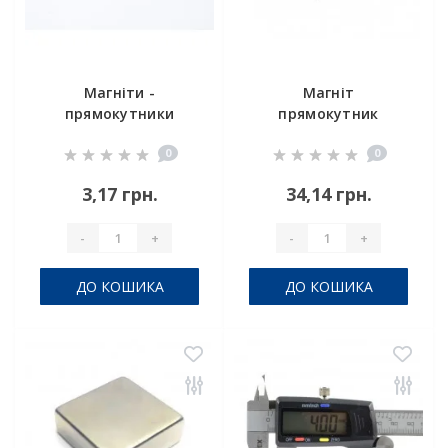
Магніти -
Магніт
прямокутники
прямокутник
8x4x1 мм
16x8x6 мм
0
0
3,17 грн.
34,14 грн.
-
+
-
+
ДО КОШИКА
ДО КОШИКА