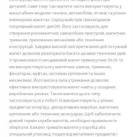
деталей. Саме тому такі магніти часто використовують у
масштабних моделях техніки, автомобілів, літаків та різних
інженерних макетах. Серед майстрів і винахідників
популярний
магніт для DIY
. Його застосовують для
створення різноманітних саморобних пристроїв, магнітних
тримачів, прихованих механізмів або технічних
конструкцій. Завдяки високій силі притягання цей
потужний
магніт
дозволяє реалізувати багато цікавих технічних ідей.
У промисловості
неодимовий магніт прямокутник 50-25-12
мм
використовується у магнітних замках, тримачах,
фіксаторах, муфтах, системах кріплення та інших
механізмах. Його висока сила утримання дозволяє
ефективно використовувати магніт навіть у складних
виробничих умовах. Також магніти цього типу
застосовуються у побуті. Їх використовують у різних
предметах інтер’єру, декоративних виробах, магнітних
кріпленнях або технічних аксесуарах. Щоб забезпечити
довгий термін служби магнітів, необхідно правильно їх
зберігати. Бажано тримати магніти у коробці або
спеціальній упаковці, подалі від металевих предметів і