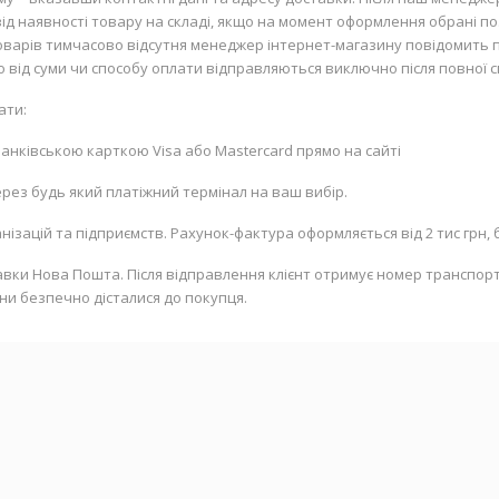
д наявності товару на складі, якщо на момент оформлення обрані пози
 товарів тимчасово відсутня менеджер інтернет-магазину повідомить 
но від суми чи способу оплати відправляються виключно після повної с
ати:
 банківською карткою
Visa
або
Mastercard
прямо на сайті
рез будь який платіжний термінал на ваш вибір.
ізацій та підприємств. Рахунок-фактура оформляється від 2 тис грн, б
вки Нова Пошта. Після відправлення клієнт отримує номер транспорт
ни безпечно дісталися до покупця.