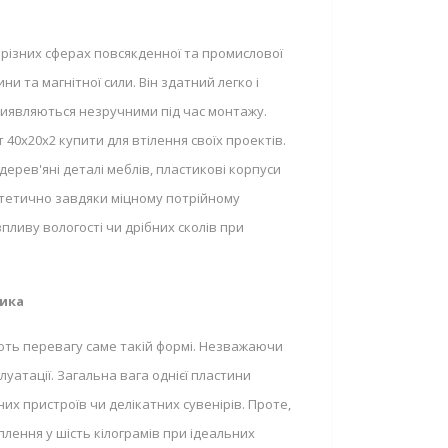
 різних сферах повсякденної та промислової
и та магнітної сили. Він здатний легко і
і виявляються незручними під час монтажу.
40x20x2 купити для втілення своїх проектів.
рев'яні деталі меблів, пластикові корпуси
стетично завдяки міцному потрійному
пливу вологості чи дрібних сколів при
ника
ають перевагу саме такій формі. Незважаючи
луатації. Загальна вага однієї пластини
х пристроїв чи делікатних сувенірів. Проте,
лення у шість кілограмів при ідеальних