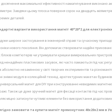
досягнення максимальної ефективності намагнічування виконано аксі
ліметри. Завдяки цьому плоска поверхня сорок на двадцять міліметрі
ремих деталей.
ндартні варіанти використання магніт 40*20*2 для електронік
 дуже широке застосування в інженерній справі та сучасному прилад
оніки нового покоління. Він допомагає створювати надійні приховані 
их блоків комп'ютерів чи утримувати кришки вимірювальних пристроїв
від ненадійних пластикових засувок, які часто ламаються під час ре
є абсолютно незамінною у світі творчих експериментів та різноманіт
 знімні модулі в колекційній техніці, архітектурних макетах будинків
ніверсальний магніт для DIY при конструюванні невидимих магнітних
аражі. Також це дуже зручний магніт для фіксації контактів під час
воляє міцно затиснути чутливі елементи без використання додаткових
игідно замовити та купити магніт прямокутник 40х20х2 мм в Ук