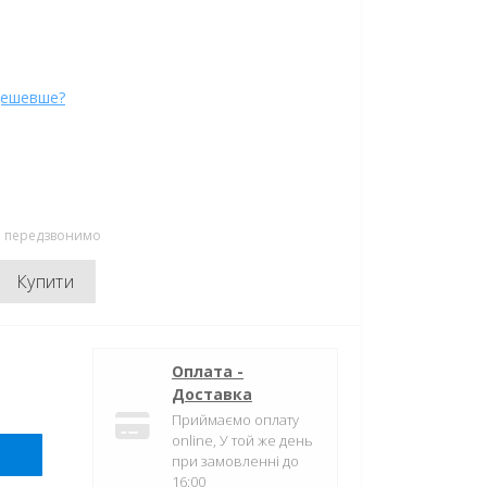
дешевше?
ми передзвонимо
Купити
Оплата -
Доставка
Приймаємо оплату
online, У той же день
при замовленні до
16:00