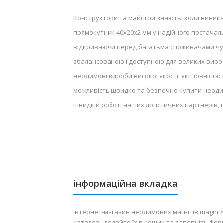
Конструктори та майстри знають: коли виника
прямокутник 40х20х2 мм у надійного постачал
відкриваючи перед багатьма споживачами чудо
збалансованою і доступною для великих вироб
неодимові вироби високої якості, які повніст
можливість швидко та безпечно купити неоди
швидкій роботі наших логістичних партнерів, 
інформаційна вкладка
Інтернет-магазин неодимових магнітів magnit
каталозі, додайте їх в кошик та заповніть фо