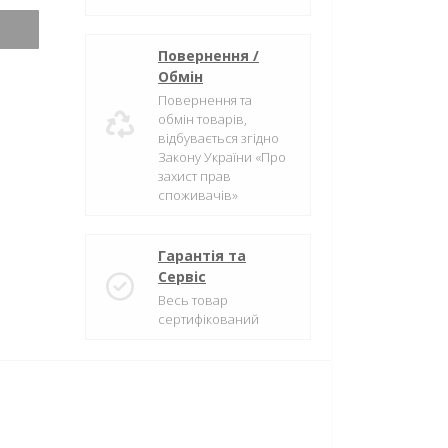
Повернення /
Обмін
Повернення та
обмін товарів,
відбувається згідно
Закону України «Про
захист прав
споживачів»
Гарантія та
Сервіс
Весь товар
сертифікований