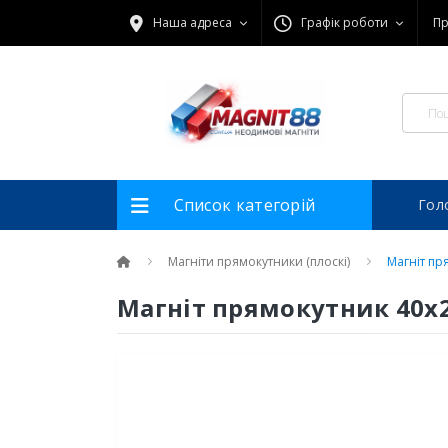
Наша адреса
Графік роботи
Пр
Список категорій
Гол
Магніти прямокутники (плоскі)
Магніт пр
Магніт прямокутник 40x