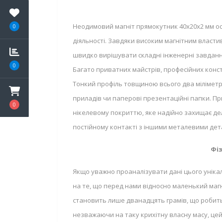
Неодимовий магніт прямокутник 40х20х2 мм ос
0
діяльності. Завдяки високим магнітним властив
швидко вирішувати складні інженерні завдання 
0
Багато приватних майстрів, професійних конст
Тонкий профіль товщиною всього два міліметр
приладів чи паперові презентаційні папки. П
0
нікелевому покриттю, яке надійно захищає дел
постійному контакті з іншими металевими дет
Фіз
Якщо уважно проаналізувати дані цього унікал
на те, що перед нами відносно маленький магні
становить лише дванадцять грамів, що робить 
незважаючи на таку крихітну власну масу, цей