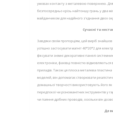
умовах контакту з металевою поверхнею. Для 
безпосередньо крізь найтоншу грань у два мі
майданчиком для надійного з'єднання двох ок
Сучасні та неста
Завдяки своїм пропорціям, цей виріб знайшов
успішно застосувати магніт 40*20*2 для електр
фіксувати знімні декоративні панелі системн
електроніки, фахівці повністю відмовляються 
приладів. Також ця плоска металева пластина 
моделей, він допомагає створювати реалістичні
домашньої творчості використовують його як у
передпокої чи різноманітних інструментів у г
чи паяння дрібних проводів, оскільки він доз
Де в