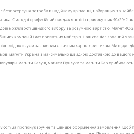
є безпосередня потреба в надійному кріпленні, найкращим та найбе
ьника. Сьогодні професійний продаж магнітів прямокутник 40х20х2 а
ві можливості швидкого вибору за розумною вартістю. Магніт 40х20х
ничих компаній і для приватних майстрів. Наш спеціалізований магні
ю відповідають усім заявленим фізичним характеристикам. Ми щиро дб
мові магніти Україна з максимально швидкою доставкою до вашого н
популярні магніти Калуш, магніти Прилуки та магніти Бар прибивають
88.com.ua пропонує зручне та швидке оформлення замовлення. Щоб п
рму – вказавши контактні дані та адресу доставки. Після наш менедже