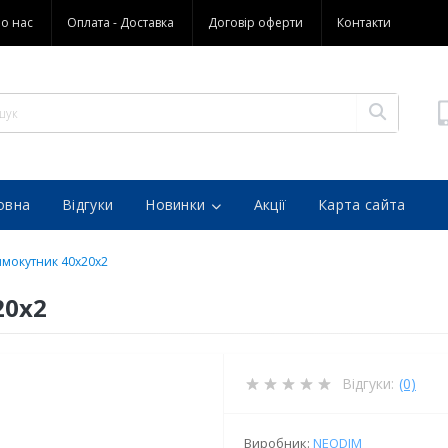
о нас
Оплата - Доставка
Договір оферти
Контакти
овна
Відгуки
Новинки
Акції
Карта сайта
ямокутник 40x20x2
20x2
Відгуки:
(0)
Виробник:
NEODIM