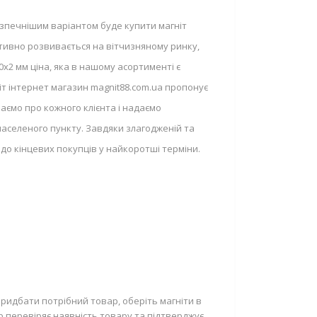
зпечнішим варіантом буде купити магніт
ктивно розвивається на вітчизняному ринку,
2 мм ціна, яка в нашому асортименті є
т інтернет магазин magnit88.com.ua пропонує
аємо про кожного клієнта і надаємо
аселеного пункту. Завдяки злагодженій та
 до кінцевих покупців у найкоротші терміни.
ридбати потрібний товар, оберіть магніти в
р перевіряє наявність товару та підтверджує