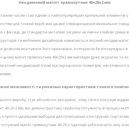
Неодимовий магніт прямокутник 40х20х2 мм
таннім часом став одним із найпопулярніших кріпильних елементів у
остям цей тонкий виріб має цікаве співвідношення мінімальної товщин
з фіксації, де стандартні металеві засувки чи хімічні клейові суміш
рукторів та меблевих дизайнерів намагаються якісний неодим магніт 
и дозволяє монтувати його приховано, інтегруючи безпосередньо в де
ри цьому магніт прямокутник 40x20x2 мм виглядає дуже акуратно та е
ікатний неодимовий сплав від передчасної появи іржі, негативного в
алями.
ичні можливості та унікальні характеристики тонкого поміч
ьного виробу, стає абсолютно зрозуміло, чому тисячі покупців відд
т 40-20-2 мм, він демонструє таку серйозну потужність в процесі експ
її просто ідеальним вибором для полегшених конструкцій, портативни
 потужний магніт прямокутник 40-20-2 здатний забезпечити силу зчеп