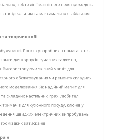
ально, тобто лінії магнітного поля проходять
в стає ідеальним та максимально стабільним
и та творчих хобі
обудуванні. Багато розробників намагаються
замки для корпусів сучасних гаджетів,
. Використовуючи якісний магніт для
гулярного обслуговування чи ремонту складних
ного моделювання. Як надійний магніт для
 та складних настільних іграх. Любителі
 тримачів для кухонного посуду, ключів у
 проведення швидких електричних випробувань
 громіздких затискачів.
раїні