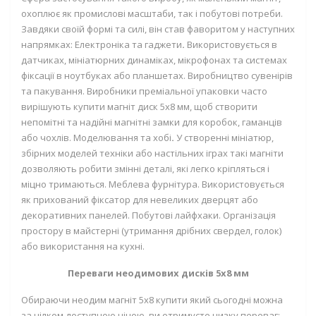
охоплює як промислові масштаби, так і побутові потреби.
Завдяки своїй формі та силі, він став фаворитом у наступних
напрямках:
Електроніка та гаджети
.
Використовується в
датчиках, мініатюрних динаміках, мікрофонах та системах
фіксації в ноутбуках або планшетах.
Виробництво сувенірів
та пакування.
Виробники преміальної упаковки часто
вирішують
купити магніт диск 5х8 мм
, щоб створити
непомітні та надійні магнітні замки для коробок, гаманців
або чохлів.
Моделювання та хобі
.
У створенні мініатюр,
збірних моделей техніки або настільних іграх такі магніти
дозволяють робити змінні деталі, які легко кріпляться і
міцно тримаються.
Меблева фурнітура.
Використовується
як прихований фіксатор для невеликих дверцят або
декоративних панелей.
Побутові лайфхаки.
Організація
простору в майстерні (утримання дрібних свердел, голок)
або використання на кухні.
Переваги неодимових дисків 5х8 мм
Обираючи
неодим магніт 5х8 купити
який сьогодні можна
за цілком доступною ціною, ви отримуєте низку переваг: