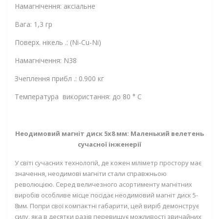
Намагнічення: аксіальне
Вага: 1,3 гр
Поверх. нікель .: (Ni-Cu-Ni)
Намагнічення: N38
Зчеплення прибл .: 0.900 кг
Температура використання: до 80 ° C
Неодимовий магніт диск 5х8 мм: Маленький велетень
сучасної інженерії
У світі сучасних технологій, де кожен міліметр простору має
значення, неодимові магніти стали справжньою
революцією. Серед величезного асортименту магнітних
виробів особливе місце посідає
неодимовий магніт диск 5-
8мм
. Попри свої компактні габарити, цей виріб демонструє
силу, яка в десятки разів перевищує можливості звичайних