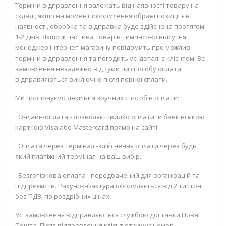
Терміни відправлення залежать від наявності товару на
складі, якщо на момент оформлення обрані позиції є в
наявності, обробка та відправка буде здійснена протягом
1-2 днів. Якщо ж частина товарів тимчасово відсутня
менеджер інтернет-магазину повідомить про можливі
терміни відправлення та погодить усі деталі з клієнтом. Всі
замовлення незалежно від суми чи способу оплати
відправляються виключно після повної сплати.
Ми пропонуємо декілька зручних способів оплати:
·
Онлайн-оплата - дозволяє швидко оплатити банківською
карткою
Visa
або
Mastercard
прямо на сайті
·
Оплата через термінал -здійснення оплати через будь
який платіжний термінал на ваш вибір.
·
Безготівкова оплата - передбачений для організацій та
підприємств. Рахунок-фактура оформляється від 2 тис грн,
без ПДВ, по роздрібних цінах.
Усі замовлення відправляються службою доставки Нова
Пошта. Після відправлення клієнт отримує номер