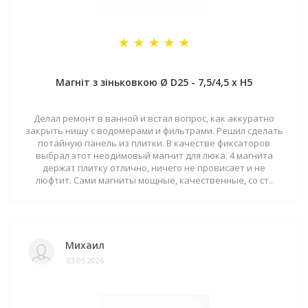
Магніт з зіньковкою Ø D25 - 7,5/4,5 х H5
Делал ремонт в ванной и встал вопрос, как аккуратно
закрыть нишу с водомерами и фильтрами. Решил сделать
потайную панель из плитки. В качестве фиксаторов
выбрал этот неодимовый магнит для люка. 4 магнита
держат плитку отлично, ничего не провисает и не
люфтит. Сами магниты мощные, качественные, со ст..
Михаил
03.05.2026