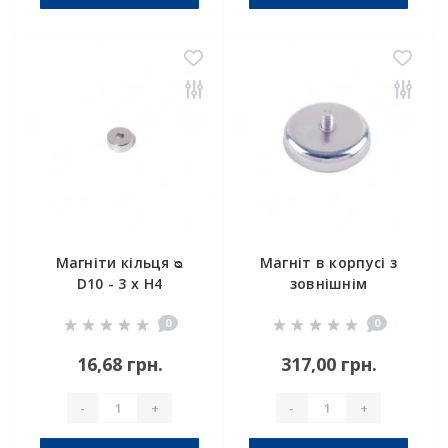
Магніти кільця ᴓ
Магніт в корпусі з
D10 - 3 x H4
зовнішнім
різьбленням С42
0
0
16,68 грн.
317,00 грн.
-
+
-
+