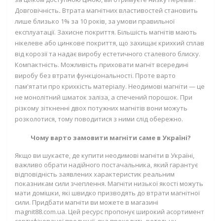
Довговічність
.
Втрата магнітних властивостей становить
лише близько 1% за 10 років, за умови правильної
експлуатації.
Захисне покриття.
Більшість магнітів мають
нікелеве або цинкове покриття, що захищає крихкий сплав
від корозії та надає виробу естетичного сталевого блиску.
Компактність.
Можливість приховати магніт всередині
виробу без втрати функціональності. Проте варто
пам'ятати про крихкість матеріалу. Неодимові магніти — це
не монолітний шматок заліза, а спечений порошок. При
різкому зіткненні двох потужних магнітів вони можуть
розколотися, тому поводитися з ними слід обережно.
Чому варто замовити магніти саме в Україні?
Якщо ви шукаєте, де
купити неодимові магніти в Україні
,
важливо обрати надійного постачальника, який гарантує
відповідність заявлених характеристик реальним
показникам сили зчеплення. Магніти низької якості можуть
мати домішки, які швидко призводять до втрати магнітної
сили.
Придбати магніти ви можете в магазині
magnit88.com.ua
. Цей ресурс пропонує широкий асортимент