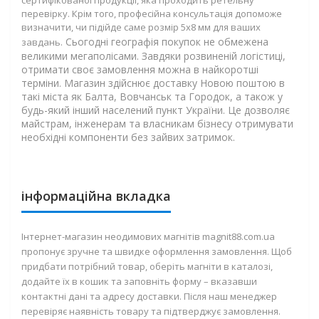
сертифікованої продукції, яка проходить ретельну
перевірку. Крім того, професійна консультація допоможе
визначити, чи підійде саме розмір 5х8 мм для ваших
Сьогодні географія покупок не обмежена
завдань.
великими мегаполісами. Завдяки розвиненій логістиці,
отримати своє замовлення можна в найкоротші
терміни. Магазин здійснює
доставку Новою поштою в
такі міста як Балта, Вовчанськ та Городок
, а також у
будь-який інший населений пункт України. Це дозволяє
майстрам, інженерам та власникам бізнесу отримувати
необхідні компоненти без зайвих затримок.
інформаційна вкладка
Інтернет-магазин неодимових магнітів magnit88.com.ua
пропонує зручне та швидке оформлення замовлення. Щоб
придбати потрібний товар, оберіть магніти в каталозі,
додайте їх в кошик та заповніть форму – вказавши
контактні дані та адресу доставки. Після наш менеджер
перевіряє наявність товару та підтверджує замовлення.