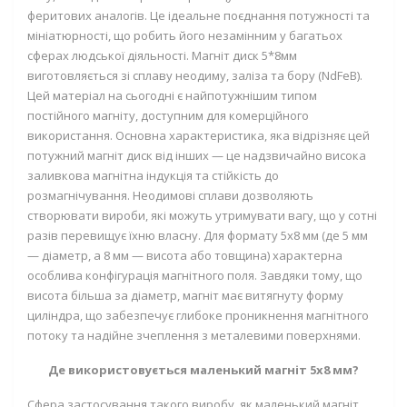
феритових аналогів. Це ідеальне поєднання потужності та
мініатюрності, що робить його незамінним у багатьох
сферах людської діяльності.
Магніт диск 5*8мм
виготовляється зі сплаву неодиму, заліза та бору (NdFeB).
Цей матеріал на сьогодні є найпотужнішим типом
постійного магніту, доступним для комерційного
використання. Основна характеристика, яка відрізняє цей
потужний магніт диск
від інших — це надзвичайно висока
заливкова магнітна індукція та стійкість до
розмагнічування. Неодимові сплави дозволяють
створювати вироби, які можуть утримувати вагу, що у сотні
разів перевищує їхню власну. Для формату 5х8 мм (де 5 мм
— діаметр, а 8 мм — висота або товщина) характерна
особлива конфігурація магнітного поля. Завдяки тому, що
висота більша за діаметр, магніт має витягнуту форму
циліндра, що забезпечує глибоке проникнення магнітного
потоку та надійне зчеплення з металевими поверхнями.
Де використовується маленький магніт 5х8 мм?
Сфера застосування такого виробу, як
маленький магніт
,