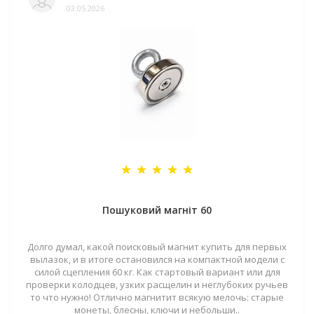
03.05.2026
Пошуковий магніт 60
Долго думал, какой поисковый магнит купить для первых
вылазок, и в итоге остановился на компактной модели с
силой сцепления 60 кг. Как стартовый вариант или для
проверки колодцев, узких расщелин и неглубоких ручьев
то что нужно! Отлично магнитит всякую мелочь: старые
монеты, блесны, ключи и небольши..