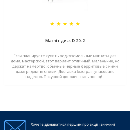
Магніт диск D 20-2
Если планируете купить редкоземельные магниты для
дома, мастерской, этот вариант отличный. Маленькие, но
держат намертво, обычные черные ферритовые с ними
даже рядом не стояли. Доставка быстрая, упаковано
надежно. Покупкой доволен, пять звезд! ..
Хочете дізнаватися першим про акції і знижки?