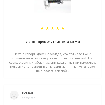
Магніт прямокутник 6х4х1.5 мм
Честно говоря, даже не ожидал, что эти маленькие
мощные магниты окажутся настолько сильными! При
своих скромных габаритах они держат металл намертво.
Покрытие качественное, ни один магнит при установке
не скололся. Спасибо..
Роман
03.05.2026