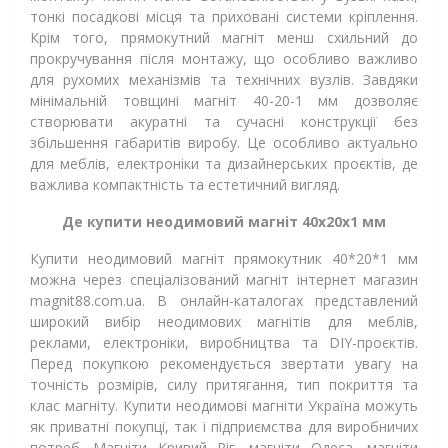
тонкі посадкові місця та приховані системи кріплення.
Крім того, прямокутний магніт менш схильний до
прокручування після монтажу, що особливо важливо
для рухомих механізмів та технічних вузлів. Завдяки
мінімальній товщині магніт 40-20-1 мм дозволяє
створювати акуратні та сучасні конструкції без
збільшення габаритів виробу. Це особливо актуально
для меблів, електроніки та дизайнерських проєктів, де
важлива компактність та естетичний вигляд.
Де купити неодимовий магніт 40x20x1 мм
Купити неодимовий магніт прямокутник 40*20*1 мм
можна через спеціалізований магніт інтернет магазин
magnit88.com.ua. В онлайн-каталогах представлений
широкий вибір неодимових магнітів для меблів,
реклами, електроніки, виробництва та DIY-проєктів.
Перед покупкою рекомендується звертати увагу на
точність розмірів, силу притягання, тип покриття та
клас магніту. Купити неодимові магніти Україна можуть
як приватні покупці, так і підприємства для виробничих
потреб. Магніти Кривий Ріг, магніти Одеса, магніти