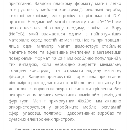
притягання. Завдяки пласкому формату магніт легко
інтегрується у меблеві конструкції, рекламні вироби,
технічні механізми, електроніку та різноманітні DIY-
проєкти. Неодимовий магніт прямокутник 40*20*1 мм
виготовляється зі сплаву неодиму, заліза та бору
(NdFeB), який вважається одним із найпотужніших
матеріалів серед постійних магнітів. Навіть при товщині
лише один міліметр магніт демонструє стабільне
магнітне поле та ефективне зчеплення з металевими
поверхнями. Формат 40-20-1 мм особливо популярний у
тих випадках, коли необхідно зберегти мінімальну
товщину конструкції та отримати надійну магнітну
фіксацію. Завдяки прямокутній формі сила притягання
рівномірно розподіляється по всій площині контакту. Це
дозволяє створювати акуратні системи кріплення без
використання великих механічних замків або громіздкої
фурнітури. Магніт прямокутник 40x20x1 мм активно
використовується у виробництві меблів, рекламній
сфері, упаковці, поліграфії, декоративних виробах та
сучасних електронних пристроях.
Основні характеристики та переваги магніту