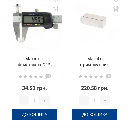
Магніт з
Магніт
зіньковкою D15-
прямокутник
d7,5/4,5хh5 мм
25х15х15 мм
0
0
34,50 грн.
220,58 грн.
-
+
-
+
ДО КОШИКА
ДО КОШИКА