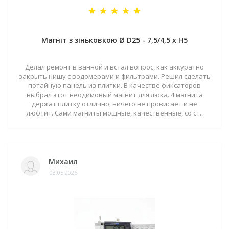
Магніт з зіньковкою Ø D25 - 7,5/4,5 х H5
Делал ремонт в ванной и встал вопрос, как аккуратно
закрыть нишу с водомерами и фильтрами. Решил сделать
потайную панель из плитки. В качестве фиксаторов
выбрал этот неодимовый магнит для люка. 4 магнита
держат плитку отлично, ничего не провисает и не
люфтит. Сами магниты мощные, качественные, со ст..
Михаил
03.05.2026