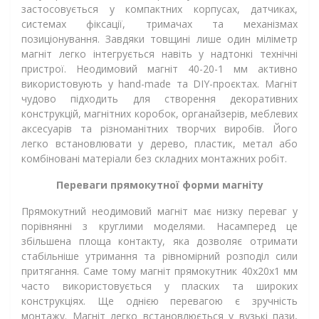
застосовується у компактних корпусах, датчиках,
системах фіксації, тримачах та механізмах
позиціонування. Завдяки товщині лише один міліметр
магніт легко інтегрується навіть у надтонкі технічні
пристрої. Неодимовий магніт 40-20-1 мм активно
використовують у hand-made та DIY-проєктах. Магніт
чудово підходить для створення декоративних
конструкцій, магнітних коробок, органайзерів, меблевих
аксесуарів та різноманітних творчих виробів. Його
легко встановлювати у дерево, пластик, метал або
комбіновані матеріали без складних монтажних робіт.
Переваги прямокутної форми магніту
Прямокутний неодимовий магніт має низку переваг у
порівнянні з круглими моделями. Насамперед це
збільшена площа контакту, яка дозволяє отримати
стабільніше утримання та рівномірний розподіл сили
притягання. Саме тому магніт прямокутник 40х20х1 мм
часто використовується у пласких та широких
конструкціях. Ще однією перевагою є зручність
монтажу. Магніт легко встановлюється у вузькі пази,