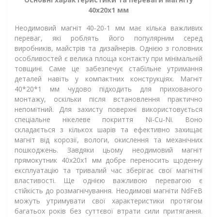
40x20x1 мм
Неодимовий магніт 40-20-1 мм має кілька важливих
переваг, які роблять його популярним серед
виробників, майстрів та дизайнерів. Однією з головних
особливостей є велика площа контакту при мінімальній
товщині. Саме це забезпечує стабільне утримання
деталей навіть у компактних конструкціях. Магніт
40*20*1 мм чудово підходить для прихованого
монтажу, оскільки після встановлення практично
непомітний. Для захисту поверхні використовується
спеціальне нікелеве покриття Ni-Cu-Ni. Воно
складається з кількох шарів та ефективно захищає
магніт від корозії, вологи, окислення та механічних
пошкоджень. Завдяки цьому неодимовий магніт
прямокутник 40х20х1 мм добре переносить щоденну
експлуатацію та тривалий час зберігає свої магнітні
властивості. Ще однією важливою перевагою є
стійкість до розмагнічування. Неодимові магніти NdFeB
можуть утримувати свої характеристики протягом
багатьох років без суттєвої втрати сили притягання.