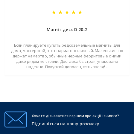
Магніт диск D 20-2
Если планируете купить редкоземельные магниты для
дома, мастерской, этот вариант отличный. Маленькие, но
держат намертво, обычные черные ферритовые с ними
даже рядом не стояли. Доставка быстрая, упаковано
надежно. Покупкой доволен, пять звезд! ..
Хочете дізнаватися першим про акції і знижки?
Підпишіться на нашу розсилку