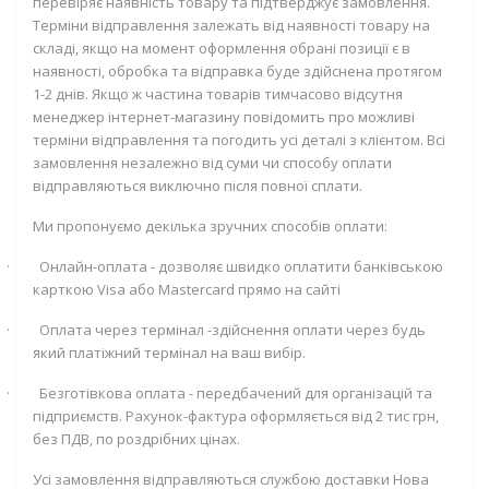
перевіряє наявність товару та підтверджує замовлення.
Терміни відправлення залежать від наявності товару на
складі, якщо на момент оформлення обрані позиції є в
наявності, обробка та відправка буде здійснена протягом
1-2 днів. Якщо ж частина товарів тимчасово відсутня
менеджер інтернет-магазину повідомить про можливі
терміни відправлення та погодить усі деталі з клієнтом. Всі
замовлення незалежно від суми чи способу оплати
відправляються виключно після повної сплати.
Ми пропонуємо декілька зручних способів оплати:
·
Онлайн-оплата - дозволяє швидко оплатити банківською
карткою
Visa
або
Mastercard
прямо на сайті
·
Оплата через термінал -здійснення оплати через будь
який платіжний термінал на ваш вибір.
·
Безготівкова оплата - передбачений для організацій та
підприємств. Рахунок-фактура оформляється від 2 тис грн,
без ПДВ, по роздрібних цінах.
Усі замовлення відправляються службою доставки Нова