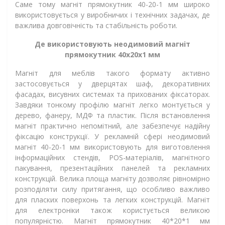
Саме тому магніт прямокутник 40-20-1 мм широко
використовується у виробничих і технічних задачах, де
важлива довговічність та стабільність роботи.
Де використовують неодимовий магніт
прямокутник 40х20х1 мм
Магніт для меблів такого формату активно
застосовується у дверцятах шаф, декоративних
фасадах, висувних системах та прихованих фіксаторах.
Завдяки тонкому профілю магніт легко монтується у
дерево, фанеру, МДФ та пластик. Після встановлення
магніт практично непомітний, але забезпечує надійну
фіксацію конструкції. У рекламній сфері неодимовий
магніт 40-20-1 мм використовують для виготовлення
інформаційних стендів, POS-матеріалів, магнітного
пакування, презентаційних панелей та рекламних
конструкцій. Велика площа магніту дозволяє рівномірно
розподіляти силу притягання, що особливо важливо
для пласких поверхонь та легких конструкцій. Магніт
для електроніки також користується великою
популярністю. Магніт прямокутник 40*20*1 мм