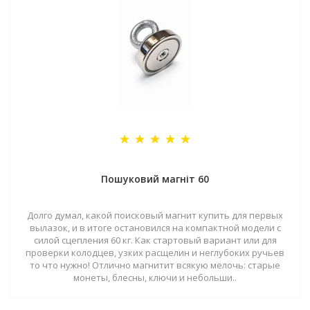
Пошуковий магніт 60
Долго думал, какой поисковый магнит купить для первых
вылазок, и в итоге остановился на компактной модели с
силой сцепления 60 кг. Как стартовый вариант или для
проверки колодцев, узких расщелин и неглубоких ручьев
то что нужно! Отлично магнитит всякую мелочь: старые
монеты, блесны, ключи и небольши..