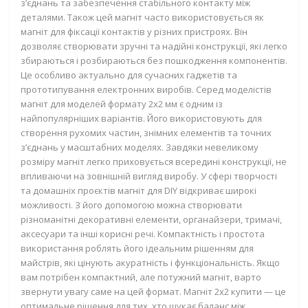
з’єднань та забезпечення стабільного контакту між
деталями. Також цей магніт часто використовується як
магніт для фіксації контактів у різних пристроях. Він
дозволяє створювати зручні та надійні конструкції, які легко
збираються і розбираються без пошкодження компонентів.
Це особливо актуально для сучасних гаджетів та
прототипування електронних виробів. Серед моделістів
магніт для моделей формату 2х2 мм є одним із
найпопулярніших варіантів. Його використовують для
створення рухомих частин, знімних елементів та точних
з’єднань у масштабних моделях. Завдяки невеликому
розміру магніт легко приховується всередині конструкції, не
впливаючи на зовнішній вигляд виробу. У сфері творчості
та домашніх проєктів магніт для DIY відкриває широкі
можливості. З його допомогою можна створювати
різноманітні декоративні елементи, органайзери, тримачі,
аксесуари та інші корисні речі. Компактність і простота
використання роблять його ідеальним рішенням для
майстрів, які цінують акуратність і функціональність. Якщо
вам потрібен компактний, але потужний магніт, варто
звернути увагу саме на цей формат. Магніт 2х2 купити — це
оптимальне рішення для тих, хто шукає баланс між