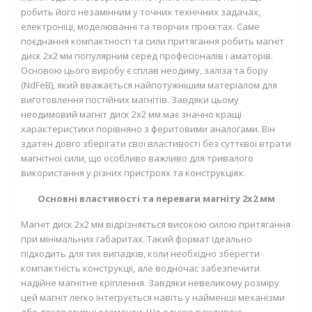
робить його незамінним у точних технічних задачах,
електроніці, моделюванні та творчих проєктах. Саме
поєднання компактності та сили притягання робить магніт
диск 2х2 мм популярним серед професіоналів і аматорів.
Основою цього виробу є сплав неодиму, заліза та бору
(NdFeB), який вважається найпотужнішим матеріалом для
виготовлення постійних магнітів. Завдяки цьому
неодимовий магніт диск 2х2 мм має значно кращі
характеристики порівняно з феритовими аналогами. Він
здатен довго зберігати свої властивості без суттєвої втрати
магнітної сили, що особливо важливо для тривалого
використання у різних пристроях та конструкціях.
Основні властивості та переваги магніту 2х2 мм
Магніт диск 2х2 мм відрізняється високою силою притягання
при мінімальних габаритах. Такий формат ідеально
підходить для тих випадків, коли необхідно зберегти
компактність конструкції, але водночас забезпечити
надійне магнітне кріплення. Завдяки невеликому розміру
цей магніт легко інтегрується навіть у найменші механізми