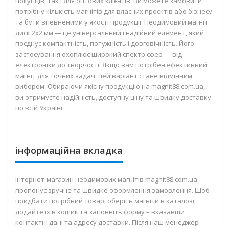
покупців, так і для оптових клієнтів. Ви можете замовити
потрібну кількість магнітів для власних проєктів або бізнесу
та бути впевненими у якості продукції. Неодимовий магніт
диск 2х2 мм — це універсальний і надійний елемент, який
поєднує компактність, потужність і довговічність. Його
застосування охоплює широкий спектр сфер — від
електроніки до творчості. Якщо вам потрібен ефективний
магніт для точних задач, цей варіант стане відмінним
вибором. Обираючи якісну продукцію на magnit88.com.ua,
ви отримуєте надійність, доступну ціну та швидку доставку
по всій Україні.
інформаційна вкладка
Інтернет-магазин неодимових магнітів magnit88.com.ua
пропонує зручне та швидке оформлення замовлення. Щоб
придбати потрібний товар, оберіть магніти в каталозі,
додайте їх в кошик та заповніть форму – вказавши
контактні дані та адресу доставки. Після наш менеджер