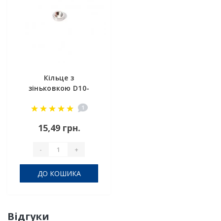
Кільце з
зіньковкою D10-
d7/3.5хh3 мм N
1
15,49 грн.
-
+
ДО КОШИКА
Відгуки