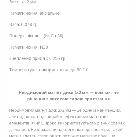
Висота: 2 мм
Намагнічення: аксіальне
Вага: 0,048 гр
Поверх. нікель .: (Ni-Cu-Ni)
Намагнічення: N38
Зчеплення прибл .: 0.255 гр
Температура використання: до 80 ° C
Неодимовий магніт диск 2х2 мм — компактне
рішення з високою силою притягання
Неодимовий магніт диск 2х2 мм — це один із найменших,
але водночас надзвичайно ефективних магнітних
елементів, який широко використовується у різних сферах
діяльності. Незважаючи на свої мініатюрні розміри, такий
магніт здатен створювати потужне магнітне поле, що