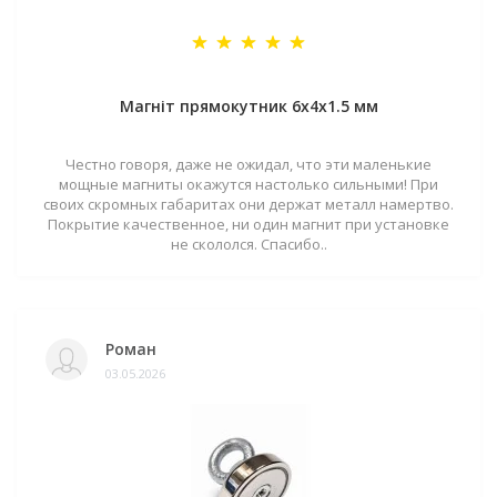
Магніт прямокутник 6х4х1.5 мм
Честно говоря, даже не ожидал, что эти маленькие
мощные магниты окажутся настолько сильными! При
своих скромных габаритах они держат металл намертво.
Покрытие качественное, ни один магнит при установке
не скололся. Спасибо..
Роман
03.05.2026