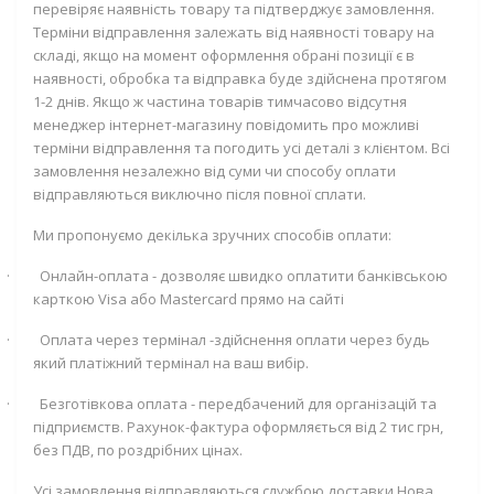
перевіряє наявність товару та підтверджує замовлення.
Терміни відправлення залежать від наявності товару на
складі, якщо на момент оформлення обрані позиції є в
наявності, обробка та відправка буде здійснена протягом
1-2 днів. Якщо ж частина товарів тимчасово відсутня
менеджер інтернет-магазину повідомить про можливі
терміни відправлення та погодить усі деталі з клієнтом. Всі
замовлення незалежно від суми чи способу оплати
відправляються виключно після повної сплати.
Ми пропонуємо декілька зручних способів оплати:
·
Онлайн-оплата - дозволяє швидко оплатити банківською
карткою
Visa
або
Mastercard
прямо на сайті
·
Оплата через термінал -здійснення оплати через будь
який платіжний термінал на ваш вибір.
·
Безготівкова оплата - передбачений для організацій та
підприємств. Рахунок-фактура оформляється від 2 тис грн,
без ПДВ, по роздрібних цінах.
Усі замовлення відправляються службою доставки Нова