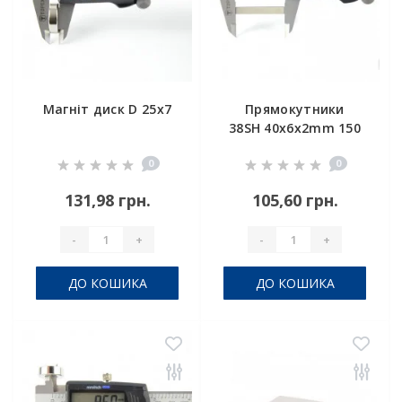
Магніт диск D 25x7
Прямокутники
38SH 40x6x2mm 150
° _C
0
0
131,98 грн.
105,60 грн.
-
+
-
+
ДО КОШИКА
ДО КОШИКА