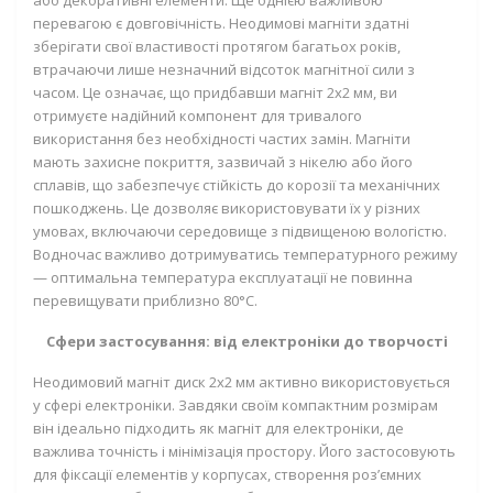
або декоративні елементи. Ще однією важливою
перевагою є довговічність. Неодимові магніти здатні
зберігати свої властивості протягом багатьох років,
втрачаючи лише незначний відсоток магнітної сили з
часом. Це означає, що придбавши магніт 2х2 мм, ви
отримуєте надійний компонент для тривалого
використання без необхідності частих замін. Магніти
мають захисне покриття, зазвичай з нікелю або його
сплавів, що забезпечує стійкість до корозії та механічних
пошкоджень. Це дозволяє використовувати їх у різних
умовах, включаючи середовище з підвищеною вологістю.
Водночас важливо дотримуватись температурного режиму
— оптимальна температура експлуатації не повинна
перевищувати приблизно 80°C.
Сфери застосування: від електроніки до творчості
Неодимовий магніт диск 2х2 мм активно використовується
у сфері електроніки. Завдяки своїм компактним розмірам
він ідеально підходить як магніт для електроніки, де
важлива точність і мінімізація простору. Його застосовують
для фіксації елементів у корпусах, створення роз’ємних