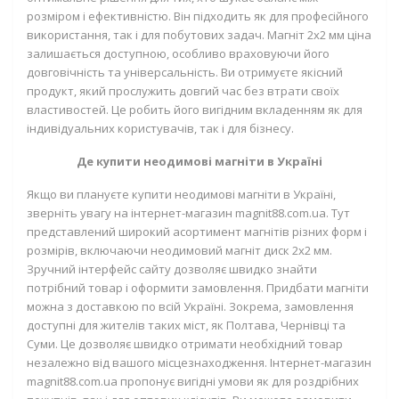
розміром і ефективністю. Він підходить як для професійного
використання, так і для побутових задач. Магніт 2х2 мм ціна
залишається доступною, особливо враховуючи його
довговічність та універсальність. Ви отримуєте якісний
продукт, який прослужить довгий час без втрати своїх
властивостей. Це робить його вигідним вкладенням як для
індивідуальних користувачів, так і для бізнесу.
Де купити неодимові магніти в Україні
Якщо ви плануєте купити неодимові магніти в Україні,
зверніть увагу на інтернет-магазин magnit88.com.ua. Тут
представлений широкий асортимент магнітів різних форм і
розмірів, включаючи неодимовий магніт диск 2х2 мм.
Зручний інтерфейс сайту дозволяє швидко знайти
потрібний товар і оформити замовлення. Придбати магніти
можна з доставкою по всій Україні. Зокрема, замовлення
доступні для жителів таких міст, як Полтава, Чернівці та
Суми. Це дозволяє швидко отримати необхідний товар
незалежно від вашого місцезнаходження. Інтернет-магазин
magnit88.com.ua пропонує вигідні умови як для роздрібних