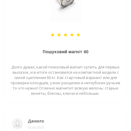
Пошуковий магніт 60
Долго думал, какой поисковый магнит купить для первых
вылазок, и в итоге остановился на компактной модели с
силой сцепления 60 кг. Как стартовый вариант или для
проверки колодцев, узких расщелин и неглубоких ручьев
то что нужно! Отлично магнитит всякую мелочь: старые
монеты, блесны, ключи и небольши..
Данило
02.05.2026