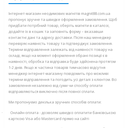
Інтернет-магазин неодимових магнітів magnit88.com.ua
пропонує зручне та швидке оформлення замовлення. Щоб
придбати потрібний товар, оберіть магніти в каталозі,
додайте їх в кошик та заповніть форму – вказавши
контактні дані та адресу доставки. Після наш менеджер
перевіряє наявність товару та підтверджує замовлення.
Терміни відправлення залежать від наявності товару на
складі, якщо на момент оформлення обрані позиції є в
наявності, обробка та відправка буде здійснена протягом
1-2 днів. Якщо ж частина товарів тимчасово відсутня
менеджер інтернет-магазину повідомить про можливі
терміни відправлення та погодить усі деталі з клієнтом. Всі
замовлення незалежно від суми чи способу оплати
відправляються виключно після повної сплати.
Ми пропонуємо декілька зручних способів оплати:
·
Онлайн-оплата - дозволяє швидко оплатити банківською
карткою
Visa
або
Mastercard
прямо на сайті