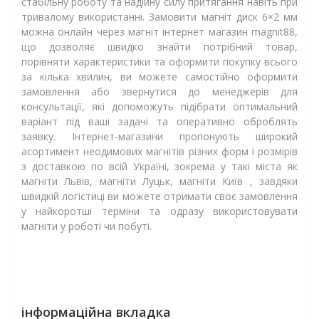
стабільну роботу та надійну силу притягання навіть при
тривалому використанні. Замовити магніт диск 6×2 мм
можна онлайн через магніт інтернет магазин
magnit
88,
що дозволяє швидко знайти потрібний товар,
порівняти характеристики та оформити покупку всього
за кілька хвилин, ви можете самостійно оформити
замовлення або звернутися до менеджерів для
консультації, які допоможуть підібрати оптимальний
варіант під ваші задачі та оперативно оброблять
заявку. Інтернет-магазини пропонують широкий
асортимент неодимових магнітів різних форм і розмірів
з доставкою по всій Україні, зокрема у такі міста як
магніти Львів, магніти Луцьк, магніти Київ , завдяки
швидкій логістиці ви можете отримати своє замовлення
у найкоротші терміни та одразу використовувати
магніти у роботі чи побуті.
інформаційна вкладка