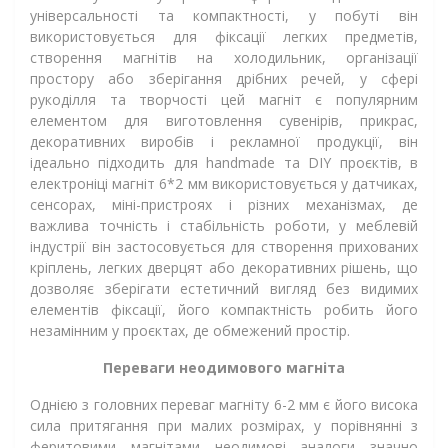
універсальності та компактності, у побуті він
використовується для фіксації легких предметів,
створення магнітів на холодильник, організації
простору або зберігання дрібних речей, у сфері
рукоділля та творчості цей магніт є популярним
елементом для виготовлення сувенірів, прикрас,
декоративних виробів і рекламної продукції, він
ідеально підходить для handmade та DIY проєктів, в
електроніці магніт 6*2 мм використовується у датчиках,
сенсорах, міні-пристроях і різних механізмах, де
важлива точність і стабільність роботи, у меблевій
індустрії він застосовується для створення прихованих
кріплень, легких дверцят або декоративних рішень, що
дозволяє зберігати естетичний вигляд без видимих
елементів фіксації, його компактність робить його
незамінним у проєктах, де обмежений простір.
Переваги неодимового магніта
Однією з головних переваг магніту 6-2 мм є його висока
сила притягання при малих розмірах, у порівнянні з
феритовими магнітами неодимові аналоги значно