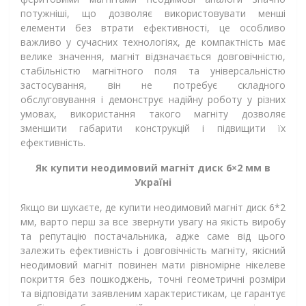
потужніші, що дозволяє використовувати менші
елементи без втрати ефективності, це особливо
важливо у сучасних технологіях, де компактність має
велике значення, магніт відзначається довговічністю,
стабільністю магнітного поля та універсальністю
застосування, він не потребує складного
обслуговування і демонструє надійну роботу у різних
умовах, використання такого магніту дозволяє
зменшити габарити конструкцій і підвищити їх
ефективність.
Як купити неодимовий магніт диск 6×2 мм в
Україні
Якщо ви шукаєте, де купити неодимовий магніт диск 6*2
мм, варто перш за все звернути увагу на якість виробу
та репутацію постачальника, адже саме від цього
залежить ефективність і довговічність магніту, якісний
неодимовий магніт повинен мати рівномірне нікелеве
покриття без пошкоджень, точні геометричні розміри
та відповідати заявленим характеристикам, це гарантує