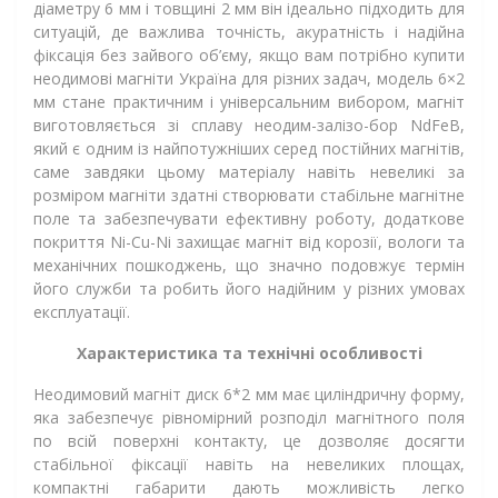
діаметру 6 мм і товщині 2 мм він ідеально підходить для
ситуацій, де важлива точність, акуратність і надійна
фіксація без зайвого об’єму, якщо вам потрібно купити
неодимові магніти Україна для різних задач, модель 6×2
мм стане практичним і універсальним вибором, магніт
виготовляється зі сплаву неодим-залізо-бор NdFeB,
який є одним із найпотужніших серед постійних магнітів,
саме завдяки цьому матеріалу навіть невеликі за
розміром магніти здатні створювати стабільне магнітне
поле та забезпечувати ефективну роботу, додаткове
покриття Ni-Cu-Ni захищає магніт від корозії, вологи та
механічних пошкоджень, що значно подовжує термін
його служби та робить його надійним у різних умовах
експлуатації.
Характеристика та технічні особливості
Неодимовий магніт диск 6*2 мм має циліндричну форму,
яка забезпечує рівномірний розподіл магнітного поля
по всій поверхні контакту, це дозволяє досягти
стабільної фіксації навіть на невеликих площах,
компактні габарити дають можливість легко