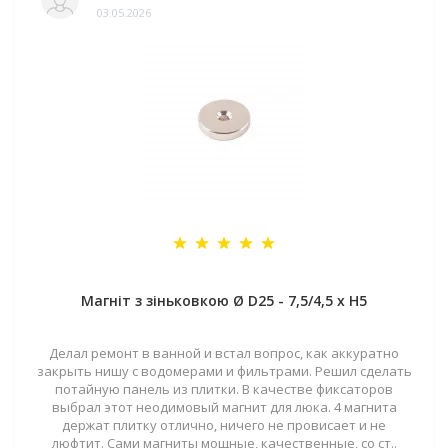
03.05.2026
Магніт з зіньковкою Ø D25 - 7,5/4,5 х H5
Делал ремонт в ванной и встал вопрос, как аккуратно
закрыть нишу с водомерами и фильтрами. Решил сделать
потайную панель из плитки. В качестве фиксаторов
выбрал этот неодимовый магнит для люка. 4 магнита
держат плитку отлично, ничего не провисает и не
люфтит. Сами магниты мощные, качественные, со ст..