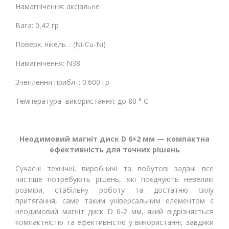
Намагнічення: аксіальне
Вага: 0,42 гр
Поверх. нікель .: (Ni-Cu-Ni)
Намагнічення: N38
Зчеплення прибл .: 0.600 гр
Температура використання: до 80 ° C
Неодимовий магніт диск D 6×2 мм — компактна
ефективність для точних рішень
Сучасні технічні, виробничі та побутові задачі все
частіше потребують рішень, які поєднують невеликі
розміри, стабільну роботу та достатню силу
притягання, саме таким універсальним елементом є
неодимовий магніт диск D 6-2 мм, який відрізняється
компактністю та ефективністю у використанні, завдяки