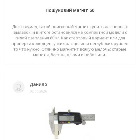
Пошуковий магніт 60
Долго думал, какой поисковый магнит купить для первых
вылазок, и в итоге остановился на компактной модели с
силой сцепления 60 кг. Как стартовый вариант или для
проверки колодцев, узких расщелин и неглубоких ручьев
то что нужно! Отлично магнитит всякую мелочь: старые
монеты, блесны, ключи и небольши..
Данило
02.05.2026