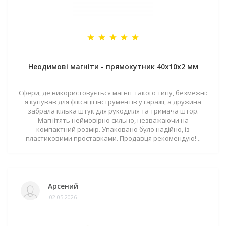
Неодимові магніти - прямокутник 40x10x2 мм
Сфери, де використовується магніт такого типу, безмежні:
я купував для фіксації інструментів у гаражі, а дружина
забрала кілька штук для рукоділля та тримача штор.
Магнітять неймовірно сильно, незважаючи на
компактний розмір. Упаковано було надійно, із
пластиковими проставками. Продавця рекомендую! ..
Арсений
02.05.2026