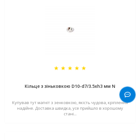
Кільце з зіньковкою D10-d7/3.5хh3 мм N
Купував тут магніт з зенковкою, якість чудова, кріплення
надійне. Доставка швидка, усе прийшло в хорошому
стані...