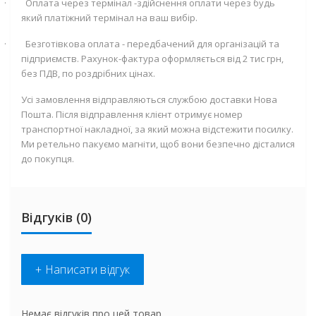
·
Оплата через термінал -здійснення оплати через будь
який платіжний термінал на ваш вибір.
·
Безготівкова оплата - передбачений для організацій та
підприємств. Рахунок-фактура оформляється від 2 тис грн,
без ПДВ, по роздрібних цінах.
Усі замовлення відправляються службою доставки Нова
Пошта. Після відправлення клієнт отримує номер
транспортної накладної, за який можна відстежити посилку.
Ми ретельно пакуємо магніти, щоб вони безпечно дісталися
до покупця.
Відгуків (0)
+ Написати відгук
Немає відгуків про цей товар.