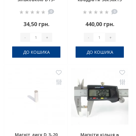
d7,5/4,5хh5 мм
0
0
34,50 грн.
440,00 грн.
-
+
-
+
ДО КОШИКА
ДО КОШИКА
Магніт диск D 3-20
Магніти кільця ᴓ