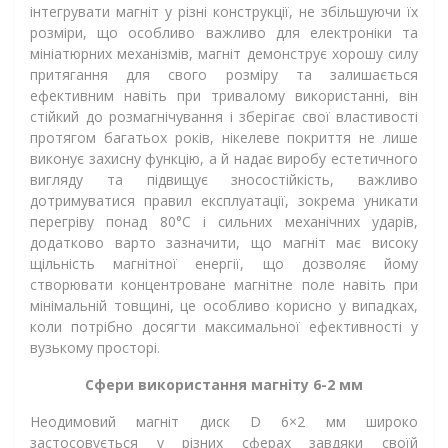
інтегрувати магніт у різні конструкції, не збільшуючи їх
розміри, що особливо важливо для електроніки та
мініатюрних механізмів, магніт демонструє хорошу силу
притягання для свого розміру та залишається
ефективним навіть при тривалому використанні, він
стійкий до розмагнічування і зберігає свої властивості
протягом багатьох років, нікелеве покриття не лише
виконує захисну функцію, а й надає виробу естетичного
вигляду та підвищує зносостійкість, важливо
дотримуватися правил експлуатації, зокрема уникати
перегріву понад 80°C і сильних механічних ударів,
додатково варто зазначити, що магніт має високу
щільність магнітної енергії, що дозволяє йому
створювати концентроване магнітне поле навіть при
мінімальній товщині, це особливо корисно у випадках,
коли потрібно досягти максимальної ефективності у
вузькому просторі.
Сфери використання магніту 6-2 мм
Неодимовий магніт диск D 6×2 мм широко
застосовується у різних сферах завдяки своїй