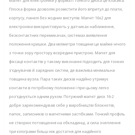
Магніт для електроніки у форматі тонкого диска це класика.
Плоска форма дозволяє розмістити його впритул до плати,
корпусу, панелі без жодних виступів. Магніт 16x2 для
електроніки використовують у датчиках наближення,
безконтактних перемикачах, системах виявлення
положення кришки. Два міліметри товщини це майже нічого
з точки зору простору всередині пристрою. Магніт для
фіксації контактів у такому виконанні підходить для тонких
з'єднувачів й зарядних систем, де важлива мінімальна
товщина вузла. Пара таких дисків надійно утримує
контакти в потрібному положенні і при цьому легко
роз'єднується одним рухом. Потужний магніт диск 16-2
добре зарекомендував себе у виробництві блокнотів,
папок, записників із магнітними застібками. Тонкий профіль
не створює потовщення на обкладинці, а сила зчеплення
три кілограми більш ніж достатня для надійного