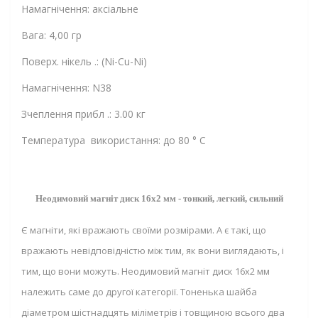
Намагнічення: аксіальне
Вага: 4,00 гр
Поверх. нікель .: (Ni-Cu-Ni)
Намагнічення: N38
Зчеплення прибл .: 3.00 кг
Температура використання: до 80 ° C
Неодимовий магніт диск 16х2 мм - тонкий, легкий, сильний
Є магніти, які вражають своїми розмірами. А є такі, що
вражають невідповідністю між тим, як вони виглядають, і
тим, що вони можуть. Неодимовий магніт диск 16х2 мм
належить саме до другої категорії. Тоненька шайба
діаметром шістнадцять міліметрів і товщиною всього два