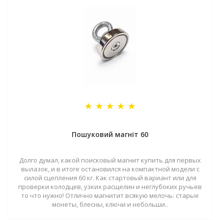
Пошуковий магніт 60
Долго думал, какой поисковый магнит купить для первых
вылазок, и в итоге остановился на компактной модели с
силой сцепления 60 кг. Как стартовый вариант или для
проверки колодцев, узких расщелин и неглубоких ручьев
то что нужно! Отлично магнитит всякую мелочь: старые
монеты, блесны, ключи и небольши..