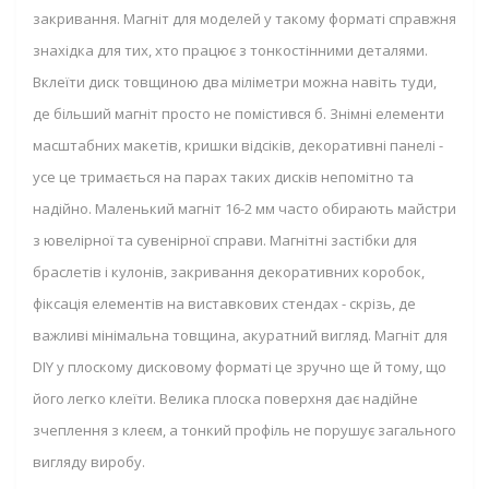
закривання. Магніт для моделей у такому форматі справжня
знахідка для тих, хто працює з тонкостінними деталями.
Вклеїти диск товщиною два міліметри можна навіть туди,
де більший магніт просто не помістився б. Знімні елементи
масштабних макетів, кришки відсіків, декоративні панелі -
усе це тримається на парах таких дисків непомітно та
надійно. Маленький магніт 16-2 мм часто обирають майстри
з ювелірної та сувенірної справи. Магнітні застібки для
браслетів і кулонів, закривання декоративних коробок,
фіксація елементів на виставкових стендах - скрізь, де
важливі мінімальна товщина, акуратний вигляд. Магніт для
DIY у плоскому дисковому форматі це зручно ще й тому, що
його легко клеїти. Велика плоска поверхня дає надійне
зчеплення з клеєм, а тонкий профіль не порушує загального
вигляду виробу.