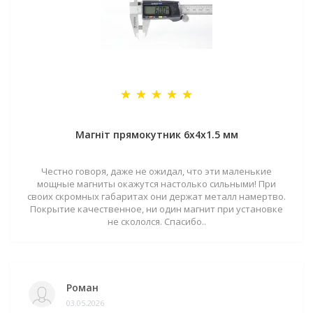
Магніт прямокутник 6х4х1.5 мм
Честно говоря, даже не ожидал, что эти маленькие
мощные магниты окажутся настолько сильными! При
своих скромных габаритах они держат металл намертво.
Покрытие качественное, ни один магнит при установке
не скололся. Спасибо..
Роман
03.05.2026