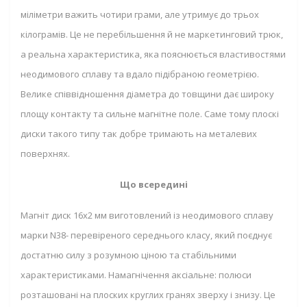
міліметри важить чотири грами, але утримує до трьох
кілограмів. Це не перебільшення й не маркетинговий трюк,
а реальна характеристика, яка пояснюється властивостями
неодимового сплаву та вдало підібраною геометрією.
Велике співвідношення діаметра до товщини дає широку
площу контакту та сильне магнітне поле. Саме тому плоскі
диски такого типу так добре тримають на металевих
поверхнях.
Що всередині
Магніт диск 16x2 мм виготовлений із неодимового сплаву
марки N38- перевіреного середнього класу, який поєднує
достатню силу з розумною ціною та стабільними
характеристиками. Намагнічення аксіальне: полюси
розташовані на плоских круглих гранях зверху і знизу. Це