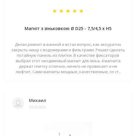
Магніт з зіньковкою Ø D25 - 7,5/4,5 х H5
Делал ремонт в ванной и встал вопрос, как аккуратно
закрыть нишу с водомерами и фильтрами. Решил сделать
потайную панель из плитки. В качестве фиксаторов
выбрал этот неодимовый магнит для люка. 4 магнита
держат плитку отлично, ничего не провисает и не
люфтит. Сами магниты мощные, качественные, со ст..
Михаил
03.05.2026