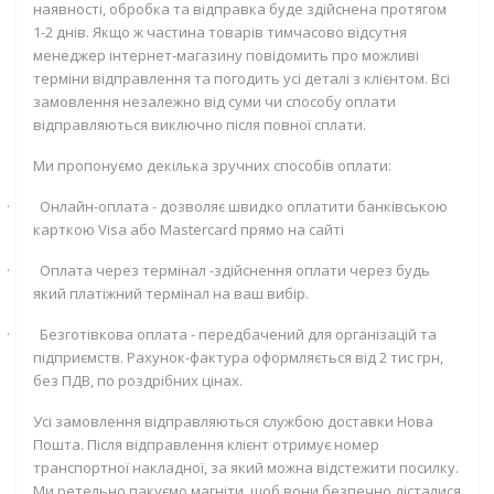
наявності, обробка та відправка буде здійснена протягом
1-2 днів. Якщо ж частина товарів тимчасово відсутня
менеджер інтернет-магазину повідомить про можливі
терміни відправлення та погодить усі деталі з клієнтом. Всі
замовлення незалежно від суми чи способу оплати
відправляються виключно після повної сплати.
Ми пропонуємо декілька зручних способів оплати:
·
Онлайн-оплата - дозволяє швидко оплатити банківською
карткою
Visa
або
Mastercard
прямо на сайті
·
Оплата через термінал -здійснення оплати через будь
який платіжний термінал на ваш вибір.
·
Безготівкова оплата - передбачений для організацій та
підприємств. Рахунок-фактура оформляється від 2 тис грн,
без ПДВ, по роздрібних цінах.
Усі замовлення відправляються службою доставки Нова
Пошта. Після відправлення клієнт отримує номер
транспортної накладної, за який можна відстежити посилку.
Ми ретельно пакуємо магніти, щоб вони безпечно дісталися