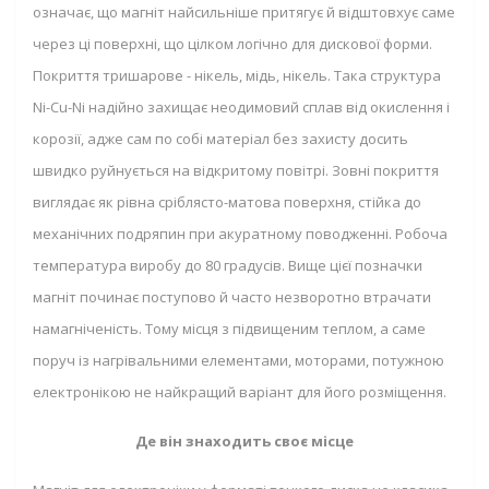
означає, що магніт найсильніше притягує й відштовхує саме
через ці поверхні, що цілком логічно для дискової форми.
Покриття тришарове - нікель, мідь, нікель. Така структура
Ni-Cu-Ni надійно захищає неодимовий сплав від окислення і
корозії, адже сам по собі матеріал без захисту досить
швидко руйнується на відкритому повітрі. Зовні покриття
виглядає як рівна сріблясто-матова поверхня, стійка до
механічних подряпин при акуратному поводженні. Робоча
температура виробу до 80 градусів. Вище цієї позначки
магніт починає поступово й часто незворотно втрачати
намагніченість. Тому місця з підвищеним теплом, а саме
поруч із нагрівальними елементами, моторами, потужною
електронікою не найкращий варіант для його розміщення.
Де він знаходить своє місце