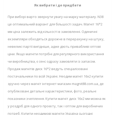
Як вибрати і де придбати
При виборі варто звернути увагу на марку матеріалу. N38
це оптимальний варіант для більшості задач. Магніт 16*2
мм ціна залежить від кількості в замовленні. Одиничні
екземпляри обходяться дорожче в перерахунку на штуку,
невеликі партії вигідніше, адже діють привабливі оптові
ціни. Якщо магніти потрібні для регулярного використання
чи виробництва, є сенс одразу замовляти із запасом.
Продаж магнітів диск 16*2 ведуть спеціалізовані
постачальники по всій Україні. Неодим магніт 16х2 купити
зручно через магніт інтернет магазин magnit88.com.ua, де
опубліковані детальні характеристики, фото, реальні
показники зчеплення. Купити магніт диск 16х2 мм можна як
у роздріб для одного проєкту, так і оптом для виробничих
потреб. Купити неодимові магніти Україна сьогодні