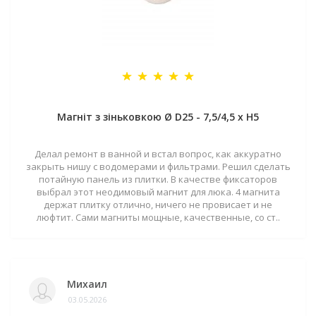
Магніт з зіньковкою Ø D25 - 7,5/4,5 х H5
Делал ремонт в ванной и встал вопрос, как аккуратно
закрыть нишу с водомерами и фильтрами. Решил сделать
потайную панель из плитки. В качестве фиксаторов
выбрал этот неодимовый магнит для люка. 4 магнита
держат плитку отлично, ничего не провисает и не
люфтит. Сами магниты мощные, качественные, со ст..
Михаил
03.05.2026