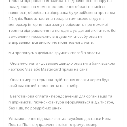
Терміни відправлення залежать від наявності товару на
складі, якщо на момент оформлення обрані позиції є в
наявності, обробка та відправка буде здійснена протягом
1-2 днів. Якщо ж частина товарів тимчасово відсутня
менеджер інтернет-магазину повідомить про можливі
терміни відправлення та погодить усі деталі з клієнтом. Всі
замовлення незалежно від суми чи способу оплати
відправляються виключно після повної сплати.
Ми пропонуємо декілька зручних способів оплати:
·
Онлайн-оплата - дозволяє швидко оплатити банківською
карткою
Visa
або
Mastercard
прямо на сайті
·
Оплата через термінал -здійснення оплати через будь
який платіжний термінал на ваш вибір.
·
Безготівкова оплата - передбачений для організацій та
підприємств. Рахунок-фактура оформляється від 2 тис грн,
без ПДВ, по роздрібних цінах.
Усі замовлення відправляються службою доставки Нова
Пошта. Після відправлення клієнт отримує номер