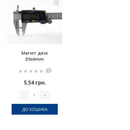
Магніт диск
D5x6mm
0
5,54 грн.
-
+
ДО КОШИКА