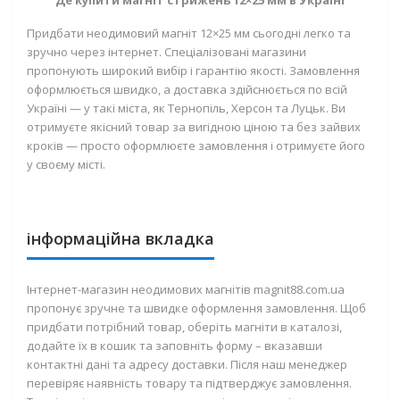
Де купити магніт стрижень 12×25 мм в Україні
Придбати неодимовий магніт 12×25 мм сьогодні легко та
зручно через інтернет. Спеціалізовані магазини
пропонують широкий вибір і гарантію якості. Замовлення
оформлюється швидко, а доставка здійснюється по всій
Україні — у такі міста, як Тернопіль, Херсон та Луцьк. Ви
отримуєте якісний товар за вигідною ціною та без зайвих
кроків — просто оформлюєте замовлення і отримуєте його
у своєму місті.
інформаційна вкладка
Інтернет-магазин неодимових магнітів magnit88.com.ua
пропонує зручне та швидке оформлення замовлення. Щоб
придбати потрібний товар, оберіть магніти в каталозі,
додайте їх в кошик та заповніть форму – вказавши
контактні дані та адресу доставки. Після наш менеджер
перевіряє наявність товару та підтверджує замовлення.