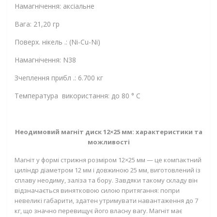
Намагнічення: аксіальне
Вага: 21,20 гр
Поверх. нікель .: (Ni-Cu-Ni)
Намагнічення: N38
Зчеплення прибл .: 6.700 кг
Температура використання: до 80 ° C
Неодимовий магніт диск 12×25 мм: характеристики та
можливості
Магніт у формі стрижня розміром 12×25 мм — це компактний
циліндр діаметром 12 мм і довжиною 25 мм, виготовлений із
сплаву неодиму, заліза та бору. Завдяки такому складу він
відзначається винятковою силою притягання: попри
невеликі габарити, здатен утримувати навантаження до 7
кг, що значно перевищує його власну вагу. Магніт має