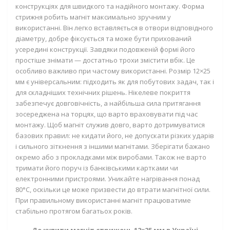
конструкціях для швидкого та надійного монтажу. Форма
стрижня робить магніт максимально зручним у
використанні. Він легко вставляється в отвори відповідного
діаметру, добре фіксується та може бути прихований
усередині конструкції. Завдяки подовженій формі його
простіше знімати — достатньо трохи змістити вбік. Це
особливо важливо при частому використанні. Розмір 12×25
мм є універсальним: підходить як для побутових задач, так і
для складніших технічних рішень. Нікелеве покриття
забезпечує довговічність, а найбільша сила притягання
зосереджена на торцях, що варто враховувати під час
монтажу. Щоб магніт служив довго, варто дотримуватися
базових правил: не кидати його, не допускати різких ударів
і сильного зіткнення з іншими магнітами. Зберігати бажано
окремо або з прокладками між виробами. Також не варто
тримати його поруч із банківськими картками чи
електронними пристроями. Уникайте нагрівання понад
80°C, оскільки це може призвести до втрати магнітної сили.
При правильному використанні магніт працюватиме
стабільно протягом багатьох років.