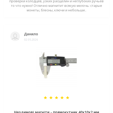
проверки колодцев, узких расщелин и неглубоких ручьев
то что нужно! Отлично магнитит всякую мелочь: старые
монеты, блесны, ключи и небольши..
Данило
02.05.2026
Неодимові магніти - прямокутник 40x10x2 мм