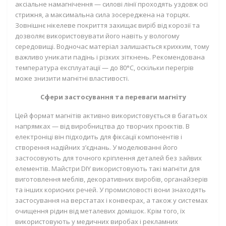
аксіальне намагнічення — силові лінії проходять уздовж осі
стрижня, а максимальна сила зосереджена на торцях.
Зовнішнє нікелеве покриття захищає виріб від корозії та
дозволяє використовувати його навіть у вологому
середовищі. Водночас матеріал залишається крихким, тому
важливо уникати падінь і різких зіткнень. Рекомендована
температура експлуатації — до 80°C, оскільки перегрів
може знизити магнітні властивості.
Сфери застосування та переваги магніту
Цей формат магнітів активно використовується в багатьох
напрямках — від виробництва до творчих проєктів. В
електроніці він підходить для фіксації компонентів і
створення надійних з’єднань. У моделюванні його
застосовують для точного кріплення деталей без зайвих
елементів. Майстри DIY використовують такі магніти для
виготовлення меблів, декоративних виробів, органайзерів
та інших корисних речей. У промисловості вони знаходять
застосування на верстатах і конвеєрах, а також у системах
очищення рідин від металевих домішок. Крім того, їх
використовують у медичних виробах і рекламних