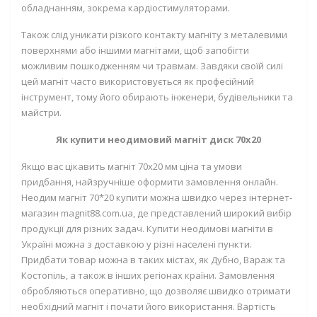
обладнанням, зокрема кардіостимуляторами.
Також слід уникати різкого контакту магніту з металевими
поверхнями або іншими магнітами, щоб запобігти
можливим пошкодженням чи травмам. Завдяки своїй силі
цей магніт часто використовується як професійний
інструмент, тому його обирають інженери, будівельники та
майстри.
Як купити неодимовий магніт диск 70х20
Якщо вас цікавить магніт 70х20 мм ціна та умови
придбання, найзручніше оформити замовлення онлайн.
Неодим магніт 70*20 купити можна швидко через інтернет-
магазин magnit88.com.ua, де представлений широкий вибір
продукції для різних задач. Купити неодимові магніти в
Україні можна з доставкою у різні населені пункти.
Придбати товар можна в таких містах, як Дубно, Вараж та
Костопіль, а також в інших регіонах країни. Замовлення
обробляються оперативно, що дозволяє швидко отримати
необхідний магніт і почати його використання. Вартість