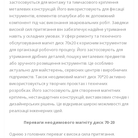
застосовується для монтажу та тимчасового кріплення
металевих конструкцій. Його використовують для фіксації
інструментів, елементів опалубки або як допоміжний
компонент під час виконання зварювальних робіт. Завдяки
високій силі притягання він забезпечує надійне утримання
навіть у складних умовах. У сфері ремонту та технічного
обслуговування магніт диск 70х20 є корисним інструментом
для організації робочого процесу. Його застосовують для
утримання дрібних деталей, пошуку металевих предметів
або зручного розміщення інструментів. Це особливо
актуально для майстерень, сервісних центрів і виробничих
підприємств. Також неодимовий магніт диск 70*20 активно
використовується у творчих проєктах і технічних
розробках. Його застосовують для створення магнітних
кріплень, нестандартних конструкцій, виставкових стендів і
дизайнерських рішень. Це відкриває широкі можливості для
реалізації інженерних ідей.
Переваги неодимового магніту диск 70-20
Однією з головних переваг є висока сила притягання.