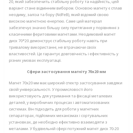
20, який забезпечить стабільну роботу та надійність, цей
варіант стане відмінним вибором. Основою магніту є сплав
неодиму, заліза та бору (NdFeB), який відомий своєю
високою магнітною енергією. Саме цей матеріал
забезпечує значно більшу силу притягання у порівнянні з
класичними феритовими магнітами. Неодимовий магніт
диск 70*20 демонструє стабільну роботу навіть при
тривалому використанні, не втрачаючи своїх
властивостей. Це гарантує довговічність і ефективність у
різних умовах експлуатації.
Сфери застосування магніту 70х20 мм
Магніт 70х20 мм має широкий спектр застосування завдяки
своїй універсальності. У промисловості його
використовують для утримання та фіксації металевих
деталей, у виробничих процесах і автоматизованих
системах. Він підходить для роботи у магнітних
сепараторах, підйомних механізмах і сортувальних
установках, де необхідно ефективно взаємодіяти з
металами. У будівельній сфері потужний магніт диск 70-20