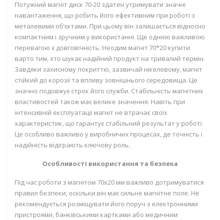
Потужний магніт диск 70-20 здатен утримувати значні
навантаження, що робить його ефективним при роботі з
металевими об’єктами. При цьому він залишається відносно
компактним і зручним у використанні. Ще однією важливою
перевагою є довговічність. Неодим магніт 70*20 купити
варто тим, хто шукає надійний продукт на тривалий термін.
Завдяки захисному покриттю, зазвичай нікелевому, магніт
стійкий до корозії та впливу зовнішнього середовища. Це
значно подовжує строк його служби. Стабільність магнітних
властивостей також має велике значення. Навіть при
інтенсивній експлуатації магніт не втрачає своїх
характеристик, що гарантує стабільний результат у роботі.
Це особливо важливо у виробничих процесах, де точність і
надійність відіграють ключову роль.
Особливості використання та безпека
Під час роботи з магнітом 70х20 мм важливо дотримуватися
правил безпеки, оскільки він має сильне магнітне поле. Не
рекомендується розміщувати його поруч з електронними
пристроями, банківськими картками або медичним