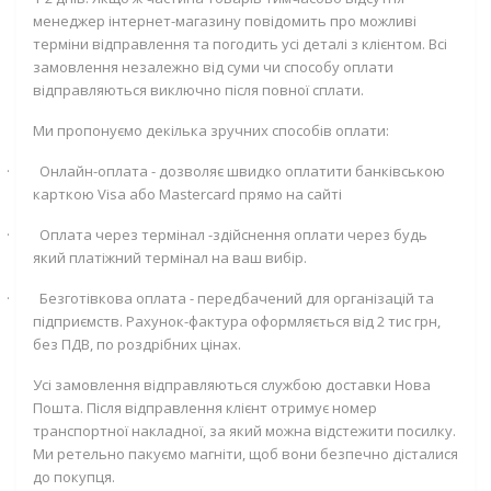
менеджер інтернет-магазину повідомить про можливі
терміни відправлення та погодить усі деталі з клієнтом. Всі
замовлення незалежно від суми чи способу оплати
відправляються виключно після повної сплати.
Ми пропонуємо декілька зручних способів оплати:
·
Онлайн-оплата - дозволяє швидко оплатити банківською
карткою
Visa
або
Mastercard
прямо на сайті
·
Оплата через термінал -здійснення оплати через будь
який платіжний термінал на ваш вибір.
·
Безготівкова оплата - передбачений для організацій та
підприємств. Рахунок-фактура оформляється від 2 тис грн,
без ПДВ, по роздрібних цінах.
Усі замовлення відправляються службою доставки Нова
Пошта. Після відправлення клієнт отримує номер
транспортної накладної, за який можна відстежити посилку.
Ми ретельно пакуємо магніти, щоб вони безпечно дісталися
до покупця.