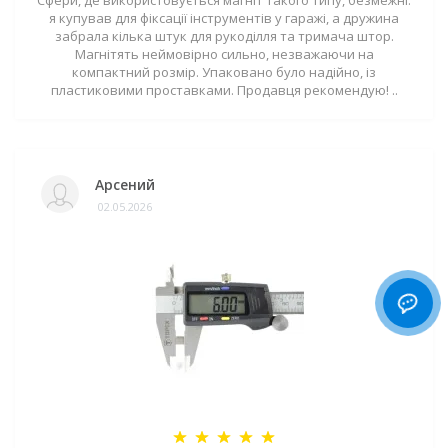
Сфери, де використовується магніт такого типу, безмежні:
я купував для фіксації інструментів у гаражі, а дружина
забрала кілька штук для рукоділля та тримача штор.
Магнітять неймовірно сильно, незважаючи на
компактний розмір. Упаковано було надійно, із
пластиковими проставками. Продавця рекомендую! ..
Арсений
02.05.2026