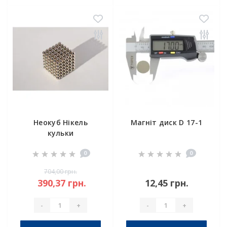
Неокуб Нікель
Магніт диск D 17-1
кульки
0
0
704,00 грн.
390,37 грн.
12,45 грн.
-
+
-
+