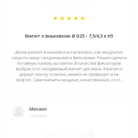
Магніт з зіньковкою Ø D25 - 7,5/4,5 х H5
Делал ремонт в ванной и встал вопрос, как аккуратно
закрыть нишу с водомерами и фильтрами. Решил сделать
потайную панель из плитки. В качестве фиксаторов
выбрал этот неодимовый магнит для люка. 4 магнита
держат плитку отлично, ничего не провисает и не
люфтит. Сами магниты мощные, качественные, со ст..
Михаил
03.05.2026