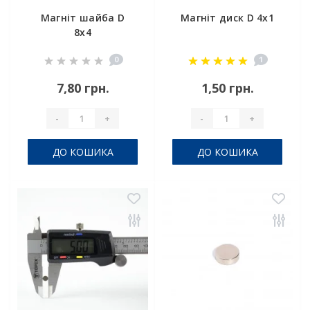
Магніт шайба D
Магніт диск D 4х1
8x4
0
1
7,80 грн.
1,50 грн.
-
+
-
+
ДО КОШИКА
ДО КОШИКА