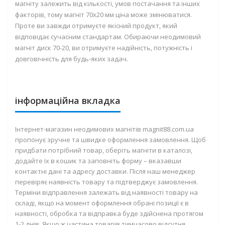
магніту залежить від кількості, умов постачання та інших
факторів, тому магніт 70х20 мм ціна може змінюватися.
Проте ви завжди отримуєте якісний продукт, який
відповідає сучасним стандартам. Обираючи неодимовий
магніт диск 70-20, ви отримуєте надійність, потужність і
довговічність для будь-яких задач.
інформаційна вкладка
Інтернет-магазин неодимових магнітів magnit88.com.ua
пропонує зручне та швидке оформлення замовлення. Щоб
придбати потрібний товар, оберіть магніти в каталозі,
додайте їх в кошик та заповніть форму – вказавши
контактні дані та адресу доставки. Після наш менеджер
перевіряє наявність товару та підтверджує замовлення.
Терміни відправлення залежать від наявності товару на
складі, якщо на момент оформлення обрані позиції є в
наявності, обробка та відправка буде здійснена протягом
1-2 днів. Якщо ж частина товарів тимчасово відсутня