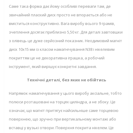
Саме така форма дає йому особливі переваги там, де
звичайний плаский диск просто не впорається або не
вміститься конструктивно. Вага виробу всього 9 грамів,
зчеплення досягає приблизно 5,50 кг. Для деталі завтовшки
з олівець це дуже серйозний показник. Неодимовий магніт
диск 10x15 мм із класом намагнічування N38 і нікелевим
покриттям це не декоративна іграшка, а робочий
інструмент, який вирішує конкретні завдання.
Технічні деталі, без яких не обійтись
Напрямок намагнічування у цього виробу аксіальне, тобто
полюси розташовані на торцях циліндра, а не збоку. Це
означає, що магніт притягує найсильніше саме торцевою
поверхнею, що зручно при вертикальному монтажі або
вставці у вузькі отвори. Поверхня покрита нікелем. Це