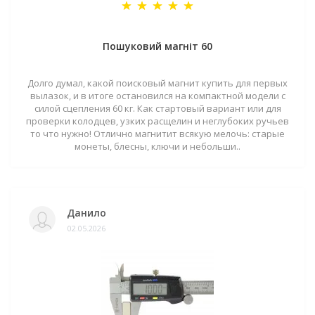
Пошуковий магніт 60
Долго думал, какой поисковый магнит купить для первых
вылазок, и в итоге остановился на компактной модели с
силой сцепления 60 кг. Как стартовый вариант или для
проверки колодцев, узких расщелин и неглубоких ручьев
то что нужно! Отлично магнитит всякую мелочь: старые
монеты, блесны, ключи и небольши..
Данило
02.05.2026