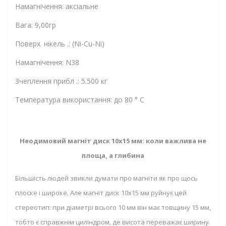
Намагнічення: аксіальне
Вага: 9,00гр
Поверх. нікель .: (Ni-Cu-Ni)
Намагнічення: N38
Зчеплення прибл .: 5.500 кг
Температура використання: до 80 ° C
Неодимовий магніт диск 10х15 мм: коли важлива не
площа, а глибина
Більшість людей звикли думати про магніти як про щось
плоске і широке. Але магніт диск 10х15 мм руйнує цей
стереотип: при діаметрі всього 10 мм він має товщину 15 мм,
тобто є справжнім циліндром, де висота переважає ширину.