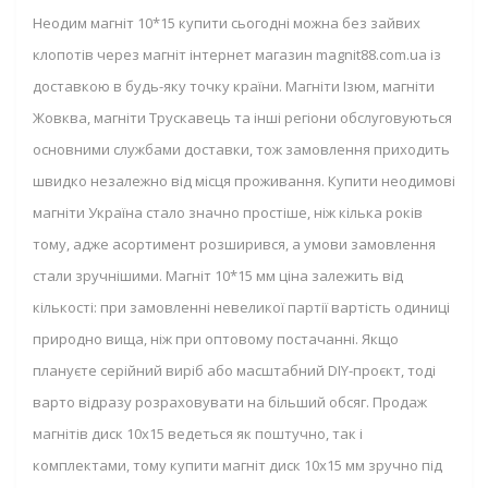
Неодим магніт 10*15 купити сьогодні можна без зайвих
клопотів через магніт інтернет магазин magnit88.com.ua із
доставкою в будь-яку точку країни. Магніти Ізюм, магніти
Жовква, магніти Трускавець та інші регіони обслуговуються
основними службами доставки, тож замовлення приходить
швидко незалежно від місця проживання. Купити неодимові
магніти Україна стало значно простіше, ніж кілька років
тому, адже асортимент розширився, а умови замовлення
стали зручнішими. Магніт 10*15 мм ціна залежить від
кількості: при замовленні невеликої партії вартість одиниці
природно вища, ніж при оптовому постачанні. Якщо
плануєте серійний виріб або масштабний DIY-проєкт, тоді
варто відразу розраховувати на більший обсяг. Продаж
магнітів диск 10х15 ведеться як поштучно, так і
комплектами, тому купити магніт диск 10х15 мм зручно під