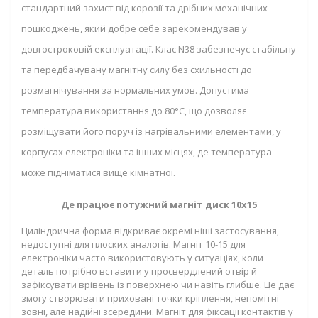
стандартний захист від корозії та дрібних механічних
пошкоджень, який добре себе зарекомендував у
довгостроковій експлуатації. Клас N38 забезпечує стабільну
та передбачувану магнітну силу без схильності до
розмагнічування за нормальних умов. Допустима
температура використання до 80°C, що дозволяє
розміщувати його поруч із нагрівальними елементами, у
корпусах електроніки та інших місцях, де температура
може підніматися вище кімнатної.
Де працює потужний магніт диск 10x15
Циліндрична форма відкриває окремі ніші застосування,
недоступні для плоских аналогів. Магніт 10-15 для
електроніки часто використовують у ситуаціях, коли
деталь потрібно вставити у просвердлений отвір й
зафіксувати врівень із поверхнею чи навіть глибше. Це дає
змогу створювати приховані точки кріплення, непомітні
зовні, але надійні зсередини. Магніт для фіксації контактів у