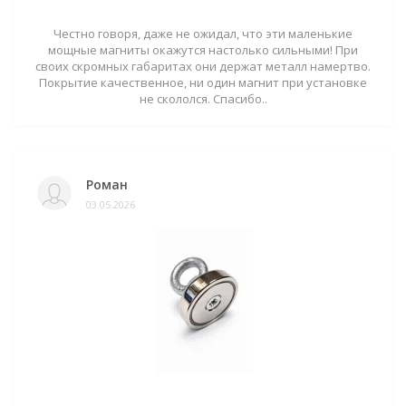
Честно говоря, даже не ожидал, что эти маленькие
мощные магниты окажутся настолько сильными! При
своих скромных габаритах они держат металл намертво.
Покрытие качественное, ни один магнит при установке
не скололся. Спасибо..
Роман
03.05.2026