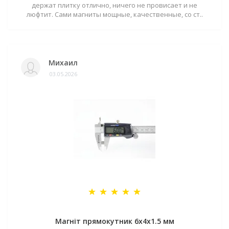
держат плитку отлично, ничего не провисает и не
люфтит. Сами магниты мощные, качественные, со ст..
Михаил
03.05.2026
Магніт прямокутник 6х4х1.5 мм