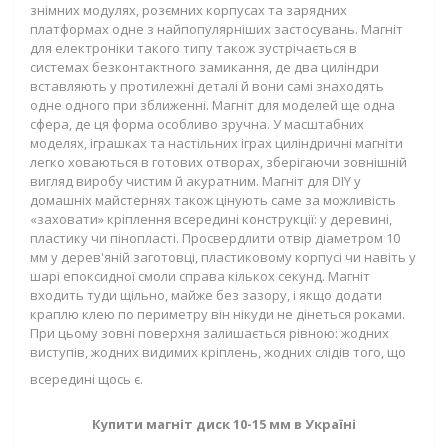
знімних модулях, розємних корпусах та зарядних
платформах одне з найпопулярніших застосувань. Магніт
для електроніки такого типу також зустрічається в
системах безконтактного замикання, де два циліндри
вставляють у протилежні деталі й вони самі знаходять
одне одного при зближенні. Магніт для моделей ще одна
сфера, де ця форма особливо зручна. У масштабних
моделях, іграшках та настільних іграх циліндричні магніти
легко ховаються в готових отворах, зберігаючи зовнішній
вигляд виробу чистим й акуратним. Магніт для DIY у
домашніх майстернях також цінують саме за можливість
«заховати» кріплення всередині конструкції: у деревині,
пластику чи пінопласті.
Просвердлити отвір діаметром 10
мм у дерев'яній заготовці, пластиковому корпусі чи навіть у
шарі епоксидної смоли справа кількох секунд. Магніт
входить туди щільно, майже без зазору, і якщо додати
краплю клею по периметру він нікуди не дінеться роками.
При цьому зовні поверхня залишається рівною: жодних
виступів, жодних видимих кріплень, жодних слідів того, що
всередині щось є.
Купити магніт диск 10-15 мм в Україні