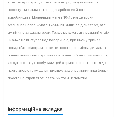
конкретну потребу - хоч кілька штук для домашнього
проєкту, чи кілька сотень для дрібносерійного
виробництва. Маленький магніт 10х15 мм це трохи
оманлива назва. «Маленький» він лише за діаметром, але
аж ніяк не за характером. Те, що вміщується у вузький отвір
і майже не виступає над поверхнею, при цьому тримає
понад п'ять кілограмів вже не просто допоміжна деталь, а
повноцінний конструктивний елемент. Саме тому майстри,
які одного разу спробували цей формат, повертаються до
нього знову, тому що він вирішує задачі, з якими інші форми
просто не справляються так чисто й непомітно.
інформаційна вкладка