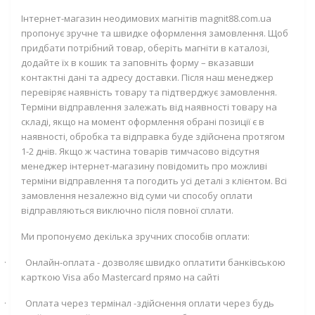
Інтернет-магазин неодимових магнітів magnit88.com.ua
пропонує зручне та швидке оформлення замовлення. Щоб
придбати потрібний товар, оберіть магніти в каталозі,
додайте їх в кошик та заповніть форму – вказавши
контактні дані та адресу доставки. Після наш менеджер
перевіряє наявність товару та підтверджує замовлення.
Терміни відправлення залежать від наявності товару на
складі, якщо на момент оформлення обрані позиції є в
наявності, обробка та відправка буде здійснена протягом
1-2 днів. Якщо ж частина товарів тимчасово відсутня
менеджер інтернет-магазину повідомить про можливі
терміни відправлення та погодить усі деталі з клієнтом. Всі
замовлення незалежно від суми чи способу оплати
відправляються виключно після повної сплати.
Ми пропонуємо декілька зручних способів оплати:
·
Онлайн-оплата - дозволяє швидко оплатити банківською
карткою
Visa
або
Mastercard
прямо на сайті
·
Оплата через термінал -здійснення оплати через будь