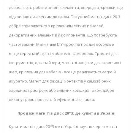
дозволяють робити знімні елементи, дверцята, кришки, що
відкриваються легким дотиком. Потужний магніт диск 20-3
добре справляється з кріпленням легких панелей,
декоративних елементів й компонентів, що потребують
частої заміни. Магніт для DIY-проєктів посідає особливе
місце серед майстрів і любителів саморобок. Тримачі для
інструментів, органайзери, магнітні защіпки для скриньок і
шаф, кріплення для кабелів - все це реалізується легко й
акуратно. Магніт для фіксації контактів у самозбірних
зарядних пристроях або знімних кришках також добре
виконує роль простого й ефективного замка.
Продаж магнітів диск 20*3: де купити в Україні
Купити магніт диск 20*3 мм в Україні зручно через магніт