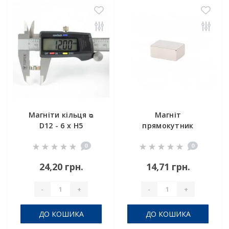
Магніти кільця ᴓ
Магніт
D12 - 6 x H5
прямокутник
10х6х5 мм
0
0
24,20 грн.
14,71 грн.
-
+
-
+
ДО КОШИКА
ДО КОШИКА