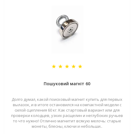
Пошуковий магніт 60
Долго думал, какой поисковый магнит купить для первых
вылазок, и в итоге остановился на компактной модели с
силой сцепления 60 кг. Как стартовый вариант или для
проверки колодцев, узких расщелин и неглубоких ручьев
то что нужно! Отлично магнитит всякую мелочь: старые
монеты, блесны, ключи и небольши..