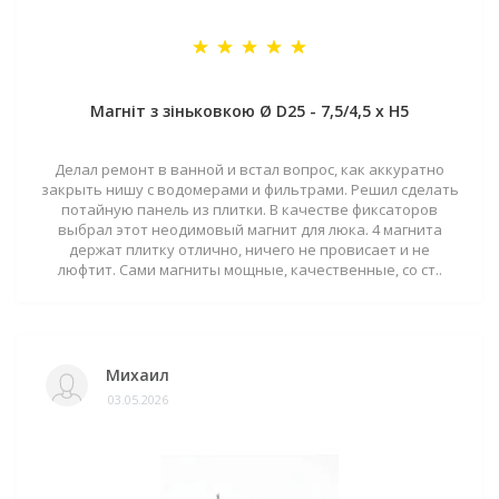
Магніт з зіньковкою Ø D25 - 7,5/4,5 х H5
Делал ремонт в ванной и встал вопрос, как аккуратно
закрыть нишу с водомерами и фильтрами. Решил сделать
потайную панель из плитки. В качестве фиксаторов
выбрал этот неодимовый магнит для люка. 4 магнита
держат плитку отлично, ничего не провисает и не
люфтит. Сами магниты мощные, качественные, со ст..
Михаил
03.05.2026