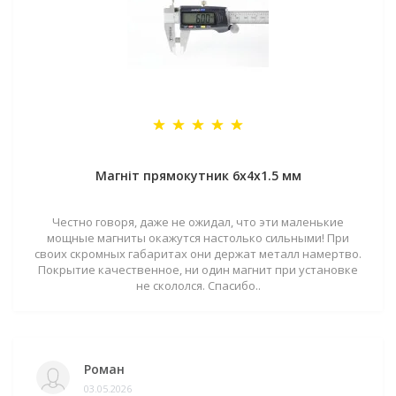
Магніт прямокутник 6х4х1.5 мм
Честно говоря, даже не ожидал, что эти маленькие
мощные магниты окажутся настолько сильными! При
своих скромных габаритах они держат металл намертво.
Покрытие качественное, ни один магнит при установке
не скололся. Спасибо..
Роман
03.05.2026