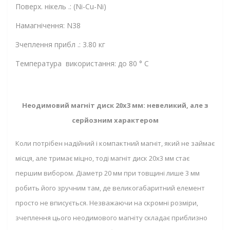
Поверх. нікель .: (Ni-Cu-Ni)
Намагнічення: N38
Зчеплення прибл .: 3.80 кг
Температура використання: до 80 ° C
Неодимовий магніт диск 20х3 мм: невеликий, але з
серйозним характером
Коли потрібен надійний і компактний магніт, який не займає
місця, але тримає міцно, тоді магніт диск 20х3 мм стає
першим вибором. Діаметр 20 мм при товщині лише 3 мм
робить його зручним там, де великогабаритний елемент
просто не вписується. Незважаючи на скромні розміри,
зчеплення цього неодимового магніту складає приблизно