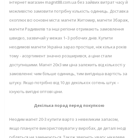
інтернет магазин magnit88.com.ua без зайвих витрат часу й
можливістю замовити потрібну кількість одиниць. Доставка
охоплює всі основні міста: магніти Житомир, магніти Збараж,
магніти Радивилів та інші регіони отримають замовлення
швидко, зазвичай у межах 1–3 робочих днів. Купити
неодимові магніти Україна зараз простіше, ніж кілька років
тому - асортимент значно розширився, а ціни стали
доступнішими. Магніт 20х3 мм ціна залежить від кількості у
замовленні: чим більше одиниць, тим вигідніша вартість за
штуку. Якщо потрібно від 10 до декількох сотень штук –
існують вигідні оптові ціни.
Декілька порад перед покупкою
Неодим магніт 20-3 купити варто з невеликим запасом,
якщо плануєте використовувати у виробах, де деталі іноді
губляться чи замінюються. Також зверніть увагу: нікелеве