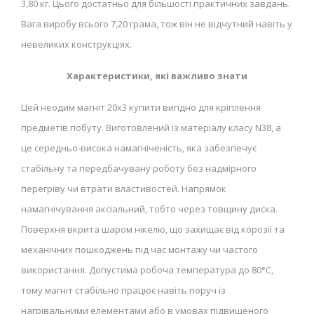
3,80 кг. Цього достатньо для більшості практичних завдань.
Вага виробу всього 7,20 грама, тож він не відчутний навіть у
невеликих конструкціях.
Характеристики, які важливо знати
Цей неодим магніт 20x3 купити вигідно для кріплення
предметів побуту. Виготовлений із матеріалу класу N38, а
це середньо-висока намагніченість, яка забезпечує
стабільну та передбачувану роботу без надмірного
перегріву чи втрати властивостей. Напрямок
намагнічування аксіальний, тобто через товщину диска.
Поверхня вкрита шаром нікелю, що захищає від корозії та
механічних пошкоджень під час монтажу чи частого
використання. Допустима робоча температура до 80°C,
тому магніт стабільно працює навіть поруч із
нагрівальними елементами або в умовах підвищеного