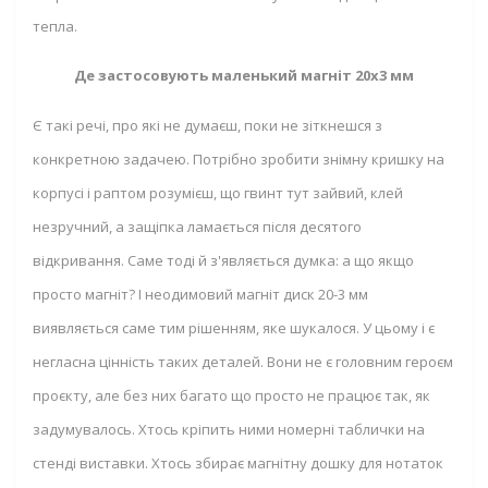
тепла.
Де застосовують маленький магніт 20x3 мм
Є такі речі, про які не думаєш, поки не зіткнешся з
конкретною задачею. Потрібно зробити знімну кришку на
корпусі і раптом розумієш, що гвинт тут зайвий, клей
незручний, а защіпка ламається після десятого
відкривання. Саме тоді й з'являється думка: а що якщо
просто магніт? І неодимовий магніт диск 20-3 мм
виявляється саме тим рішенням, яке шукалося. У цьому і є
негласна цінність таких деталей. Вони не є головним героєм
проєкту, але без них багато що просто не працює так, як
задумувалось. Хтось кріпить ними номерні таблички на
стенді виставки. Хтось збирає магнітну дошку для нотаток