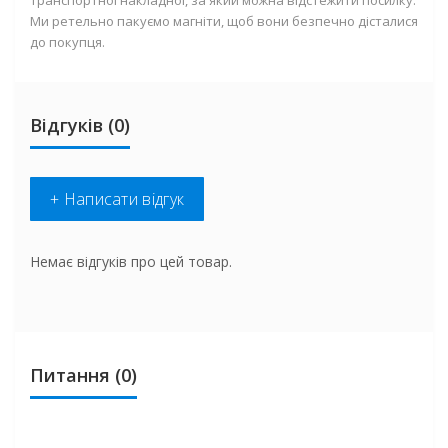
транспортної накладної, за який можна відстежити посилку.
Ми ретельно пакуємо магніти, щоб вони безпечно дісталися
до покупця.
Відгуків (0)
+ Написати відгук
Немає відгуків про цей товар.
Питання
(0)