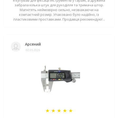
я купував для фіксації інструментів у гаражі, а дружина
забрала кілька штук для рукоділля та тримача штор.
Магнітять неймовірно сильно, незважаючи на
компактний розмір. Упаковано було надійно, із
пластиковими проставками. Продавця рекомендую! ..
Арсений
02.05.2026