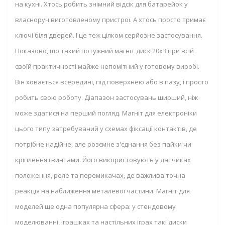
на кухні. Хтось робить знімний відсік для батарейок у
власноруч виготовленому пристрої. А хтось просто тримає
ключі біля дверей. І це теж цілком серйозне застосування.
Показово, що такий потужний магніт диск 20х3 при всій
своїй практичності майже непомітний у готовому виробі.
Він ховається всередині, під поверхнею або в пазу, і просто
робить свою роботу. Діапазон застосувань ширший, ніж
може здатися на перший погляд. Магніт для електроніки
цього типу затребуваний у схемах фіксації контактів, де
потрібне надійне, але розємне з'єднання без пайки чи
кріплення гвинтами. Його використовують у датчиках
положення, реле та перемикачах, де важлива точна
реакція на наближення металевої частини. Магніт для
моделей ще одна популярна сфера: у стендовому
моделюванні, іграшках та настільних іграх такі диски