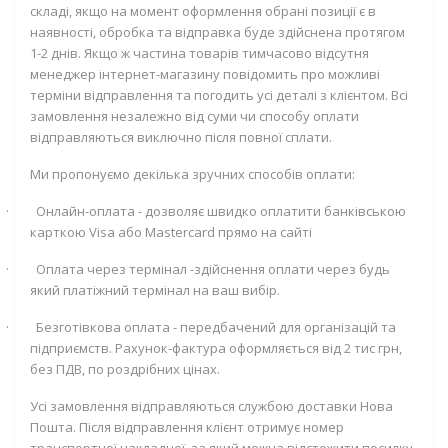
складі, якщо на момент оформлення обрані позиції є в
наявності, обробка та відправка буде здійснена протягом
1-2 днів. Якщо ж частина товарів тимчасово відсутня
менеджер інтернет-магазину повідомить про можливі
терміни відправлення та погодить усі деталі з клієнтом. Всі
замовлення незалежно від суми чи способу оплати
відправляються виключно після повної сплати.
Ми пропонуємо декілька зручних способів оплати:
·
Онлайн-оплата - дозволяє швидко оплатити банківською
карткою
Visa
або
Mastercard
прямо на сайті
·
Оплата через термінал -здійснення оплати через будь
який платіжний термінал на ваш вибір.
·
Безготівкова оплата - передбачений для організацій та
підприємств. Рахунок-фактура оформляється від 2 тис грн,
без ПДВ, по роздрібних цінах.
Усі замовлення відправляються службою доставки Нова
Пошта. Після відправлення клієнт отримує номер