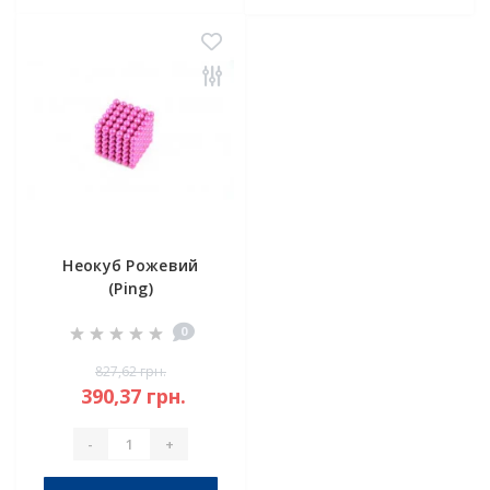
Неокуб Рожевий
(Ping)
0
827,62 грн.
390,37 грн.
-
+