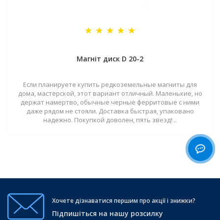
Магніт диск D 20-2
Если планируете купить редкоземельные магниты для
дома, мастерской, этот вариант отличный. Маленькие, но
держат намертво, обычные черные ферритовые с ними
даже рядом не стояли. Доставка быстрая, упаковано
надежно. Покупкой доволен, пять звезд! ..
Хочете дізнаватися першим про акції і знижки?
Підпишіться на нашу розсилку