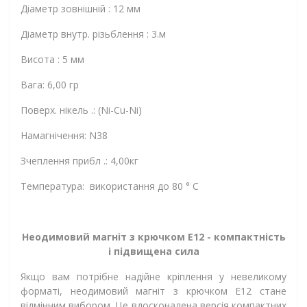
Діаметр зовнішній : 12 мм
Діаметр внутр. різьблення : 3.м
Висота : 5 мм
Вага: 6,00 гр
Поверх. нікель .: (Ni-Cu-Ni)
Намагнічення: N38
Зчеплення прибл .: 4,00кг
Температура: використання до 80 ° C
Неодимовий магніт з крючком Е12 - компактність
і підвищена сила
Якщо вам потрібне надійне кріплення у невеликому
форматі, неодимовий магніт з крючком Е12 стане
відмінним вибором. Це вдосконалена версія компактних