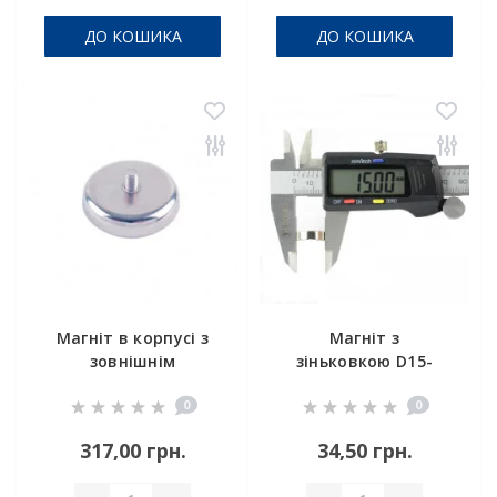
ДО КОШИКА
ДО КОШИКА
Магніт в корпусі з
Магніт з
зовнішнім
зіньковкою D15-
різьбленням С42
d7,5/3,5хh5 мм
0
0
317,00 грн.
34,50 грн.