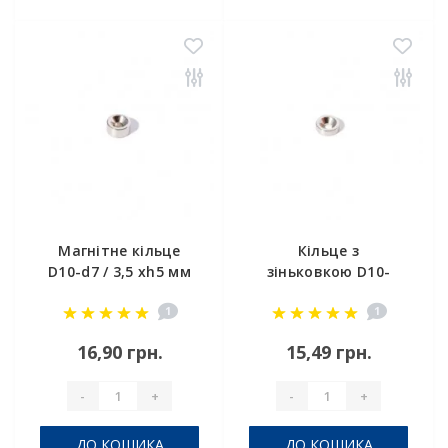
Магнітне кільце
Кільце з
D10-d7 / 3,5 xh5 мм
зіньковкою D10-
d7/3.5хh3 мм N
1
1
16,90 грн.
15,49 грн.
-
+
-
+
ДО КОШИКА
ДО КОШИКА