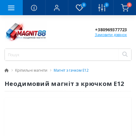
0
0
0
+380969377723
Замовити дзвінок
Кріпильні магніти
Магніт з гачком E12
Неодимовий магніт з крючком Е12