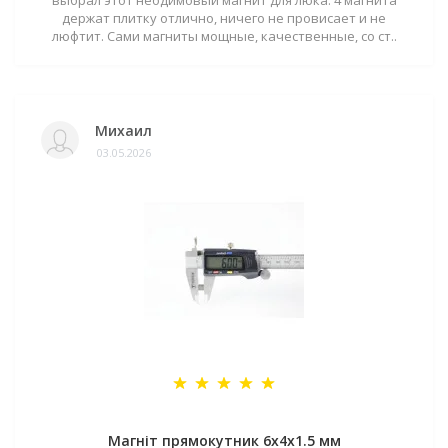
выбрал этот неодимовый магнит для люка. 4 магнита
держат плитку отлично, ничего не провисает и не
люфтит. Сами магниты мощные, качественные, со ст..
Михаил
03.05.2026
Магніт прямокутник 6х4х1.5 мм