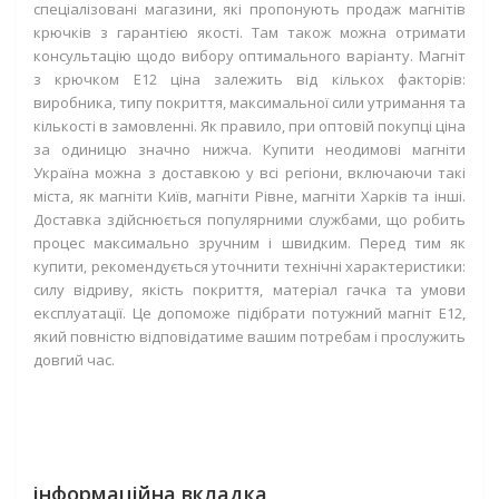
спеціалізовані магазини, які пропонують продаж магнітів
крючків з гарантією якості. Там також можна отримати
консультацію щодо вибору оптимального варіанту. Магніт
з крючком Е12 ціна залежить від кількох факторів:
виробника, типу покриття, максимальної сили утримання та
кількості в замовленні. Як правило, при оптовій покупці ціна
за одиницю значно нижча. Купити неодимові магніти
Україна можна з доставкою у всі регіони, включаючи такі
міста, як магніти Київ, магніти Рівне, магніти Харків та інші.
Доставка здійснюється популярними службами, що робить
процес максимально зручним і швидким. Перед тим як
купити, рекомендується уточнити технічні характеристики:
силу відриву, якість покриття, матеріал гачка та умови
експлуатації. Це допоможе підібрати потужний магніт Е12,
який повністю відповідатиме вашим потребам і прослужить
довгий час.
інформаційна вкладка