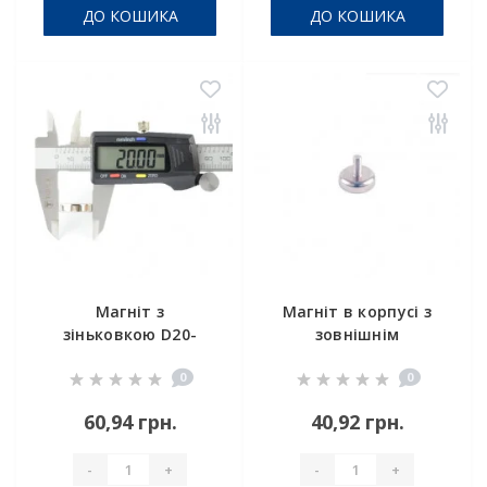
ДО КОШИКА
ДО КОШИКА
Магніт з
Магніт в корпусі з
зіньковкою D20-
зовнішнім
7/3.5x5mm
різьбленням С16
0
0
60,94 грн.
40,92 грн.
-
+
-
+