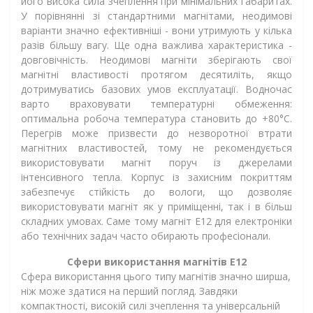
його висока сила зчеплення при мінімальних габаритах.
У порівнянні зі стандартними магнітами, неодимові
варіанти значно ефективніші - вони утримують у кілька
разів більшу вагу. Ще одна важлива характеристика -
довговічність. Неодимові магніти зберігають свої
магнітні властивості протягом десятиліть, якщо
дотримуватись базових умов експлуатації. Водночас
варто враховувати температурні обмеження:
оптимальна робоча температура становить до +80°C.
Перегрів може призвести до незворотної втрати
магнітних властивостей, тому не рекомендується
використовувати магніт поруч із джерелами
інтенсивного тепла. Корпус із захисним покриттям
забезпечує стійкість до вологи, що дозволяє
використовувати магніт як у приміщенні, так і в більш
складних умовах. Саме тому магніт Е12 для електроніки
або технічних задач часто обирають професіонали.
Сфери використання магнітів Е12
Сфера використання цього типу магнітів значно ширша,
ніж може здатися на перший погляд. Завдяки
компактності, високій силі зчеплення та універсальній