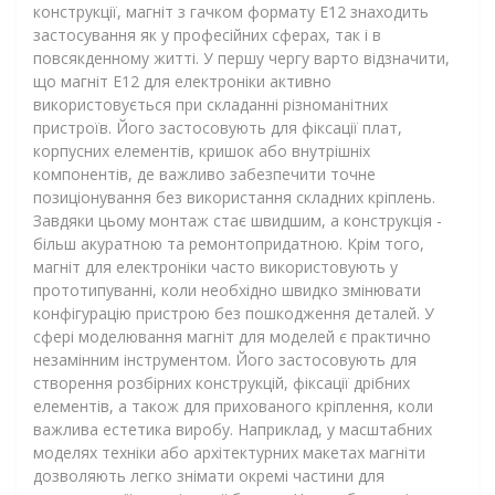
конструкції, магніт з гачком формату Е12 знаходить
застосування як у професійних сферах, так і в
повсякденному житті. У першу чергу варто відзначити,
що магніт Е12 для електроніки активно
використовується при складанні різноманітних
пристроїв. Його застосовують для фіксації плат,
корпусних елементів, кришок або внутрішніх
компонентів, де важливо забезпечити точне
позиціонування без використання складних кріплень.
Завдяки цьому монтаж стає швидшим, а конструкція -
більш акуратною та ремонтопридатною. Крім того,
магніт для електроніки часто використовують у
прототипуванні, коли необхідно швидко змінювати
конфігурацію пристрою без пошкодження деталей. У
сфері моделювання магніт для моделей є практично
незамінним інструментом. Його застосовують для
створення розбірних конструкцій, фіксації дрібних
елементів, а також для прихованого кріплення, коли
важлива естетика виробу. Наприклад, у масштабних
моделях техніки або архітектурних макетах магніти
дозволяють легко знімати окремі частини для