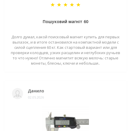
Пошуковий магніт 60
Долго думал, какой поисковый магнит купить для первых
вылазок, и в итоге остановился на компактной модели с
силой сцепления 60 кг. Как стартовый вариант или для
проверки колодцев, узких расщелин и неглубоких ручьев
то что нужно! Отлично магнитит всякую мелочь: старые
монеты, блесны, ключи и небольши..
Данило
02.05.2026