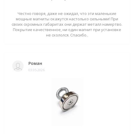
Честно говоря, даже не ожидал, что эти маленькие
мощные магниты окажутся настолько сильными! При
своих скромных габаритах они держат металл намертво.
Покрытие качественное, ни один магнит при установке
не скололся. Спасибо..
Роман
03.05.2026