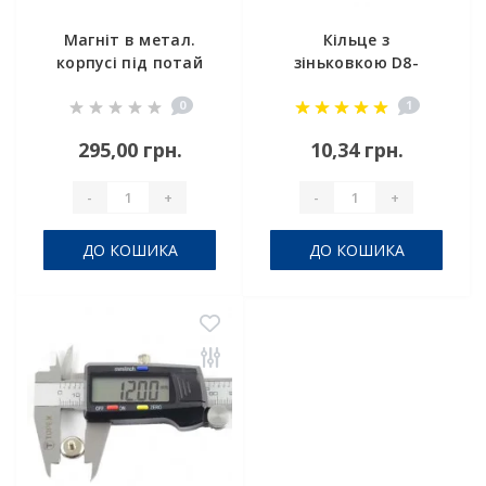
Магніт в метал.
Кільце з
корпусі під потай
зіньковкою D8-
A48
d6/3,5хh3 мм
0
1
295,00 грн.
10,34 грн.
-
+
-
+
ДО КОШИКА
ДО КОШИКА