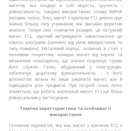
магнітів, яка поєднує в собі міцність, зручність і
універсальність. Завдяки використанню сплаву NdFeB
(неодим, залізо, бор), магніт з крючком Е12 демонструє
значно більшу силу утримання, ніж звичайні феритові
аналоги. Попри свої компактні розміри, це потужний
магніт Е12, здатний витримувати навантаження до
кількох кілограмів (залежно від умов використання та
типу поверхні). Металевий корпус, зазвичай зі сталі з
нікелевим покриттям, захищає магніт від корозії та
механічних пошкоджень, що значно подовжує термін
його служби. Гачок, вбудований у конструкцію,
забезпечує додаткову функціональність - з його
допомогою можна не лише закріпити магніт, але й
підвішувати різні предмети. При потребі гачок легко
знімається, що робить маленький магніт Е12 ще більш
універсальним у застосуванні.
Технічні характеристики та особливості
використання
Головною перевагою, яку має магніт з крючком Е12, є