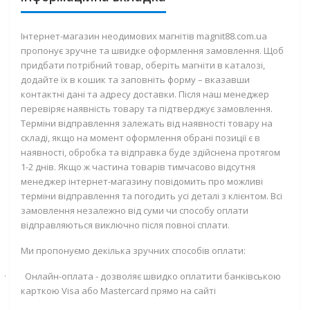
Інтернет-магазин неодимових магнітів magnit88.com.ua
пропонує зручне та швидке оформлення замовлення. Щоб
придбати потрібний товар, оберіть магніти в каталозі,
додайте їх в кошик та заповніть форму – вказавши
контактні дані та адресу доставки. Після наш менеджер
перевіряє наявність товару та підтверджує замовлення.
Терміни відправлення залежать від наявності товару на
складі, якщо на момент оформлення обрані позиції є в
наявності, обробка та відправка буде здійснена протягом
1-2 днів. Якщо ж частина товарів тимчасово відсутня
менеджер інтернет-магазину повідомить про можливі
терміни відправлення та погодить усі деталі з клієнтом. Всі
замовлення незалежно від суми чи способу оплати
відправляються виключно після повної сплати.
Ми пропонуємо декілька зручних способів оплати:
·
Онлайн-оплата - дозволяє швидко оплатити банківською
карткою
Visa
або
Mastercard
прямо на сайті