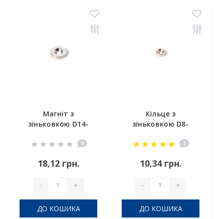
Магніт з
Кільце з
зіньковкою D14-
зіньковкою D8-
d7/3,5хh3 мм
d6/3,5хh3 мм
0
1
18,12 грн.
10,34 грн.
-
+
-
+
ДО КОШИКА
ДО КОШИКА