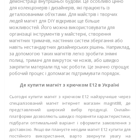
демонстрації внутрішньої будови. Це особливо цінно
для колекціонерів і дизайнерів, які працюють із
деталізованими об’єктами. Для майстрів і творчих
людей магніт для DIY відкриває ще більше
можливостей. Його можна використовувати для
організації інструментів у майстерні, створення
магнітних тримачів, настінних систем зберігання або
навіть нестандартних дизайнерських рішень. Наприклад,
за допомогою таких магнітів легко зробити знімні
полиці, тримачі для викруток чи ножів, або швидко
закріпити матеріали під час роботи. Це значно спрощує
робочий процес і допомагає підтримувати порядок.
Де купити магніт з крючком Е12 в Україні
Сьогодні купити магніт з крючком Е12 найзручніше через
спеціалізований магніт інтернет магазин
magnit
88
, де
представлений широкий вибір продукції. Онлайн-
платформи дозволяють швидко порівняти характеристики,
підібрати оптимальний варіант і оформити замовлення з
доставкою. Якщо ви плануєте неодим магніт Е12 купити для
постійного використання, варто звернути увагу на