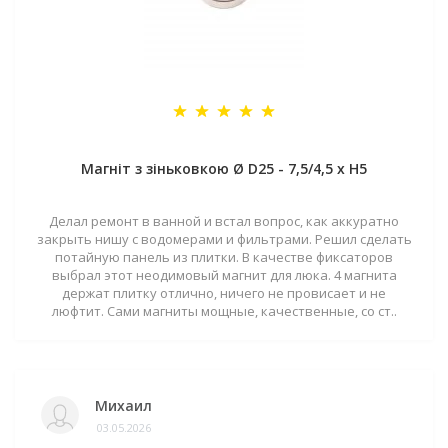
Магніт з зіньковкою Ø D25 - 7,5/4,5 х H5
Делал ремонт в ванной и встал вопрос, как аккуратно
закрыть нишу с водомерами и фильтрами. Решил сделать
потайную панель из плитки. В качестве фиксаторов
выбрал этот неодимовый магнит для люка. 4 магнита
держат плитку отлично, ничего не провисает и не
люфтит. Сами магниты мощные, качественные, со ст..
Михаил
03.05.2026