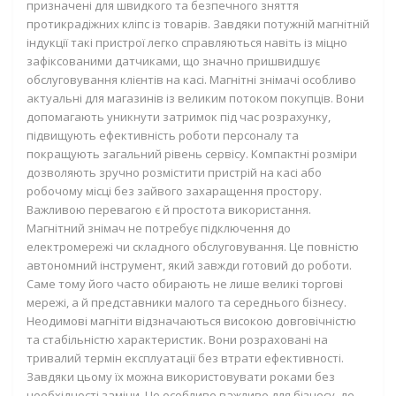
призначені для швидкого та безпечного зняття
протикрадіжних кліпс із товарів. Завдяки потужній магнітній
індукції такі пристрої легко справляються навіть із міцно
зафіксованими датчиками, що значно пришвидшує
обслуговування клієнтів на касі. Магнітні знімачі особливо
актуальні для магазинів із великим потоком покупців. Вони
допомагають уникнути затримок під час розрахунку,
підвищують ефективність роботи персоналу та
покращують загальний рівень сервісу. Компактні розміри
дозволяють зручно розмістити пристрій на касі або
робочому місці без зайвого захаращення простору.
Важливою перевагою є й простота використання.
Магнітний знімач не потребує підключення до
електромережі чи складного обслуговування. Це повністю
автономний інструмент, який завжди готовий до роботи.
Саме тому його часто обирають не лише великі торгові
мережі, а й представники малого та середнього бізнесу.
Неодимові магніти відзначаються високою довговічністю
та стабільністю характеристик. Вони розраховані на
тривалий термін експлуатації без втрати ефективності.
Завдяки цьому їх можна використовувати роками без
необхідності заміни. Це особливо важливо для бізнесу, де