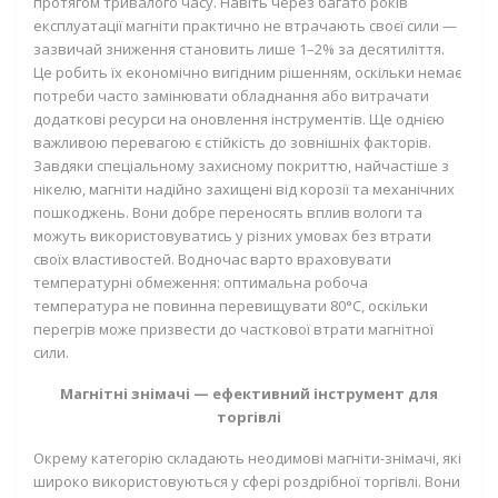
протягом тривалого часу. Навіть через багато років
експлуатації магніти практично не втрачають своєї сили —
зазвичай зниження становить лише 1–2% за десятиліття.
Це робить їх економічно вигідним рішенням, оскільки немає
потреби часто замінювати обладнання або витрачати
додаткові ресурси на оновлення інструментів. Ще однією
важливою перевагою є стійкість до зовнішніх факторів.
Завдяки спеціальному захисному покриттю, найчастіше з
нікелю, магніти надійно захищені від корозії та механічних
пошкоджень. Вони добре переносять вплив вологи та
можуть використовуватись у різних умовах без втрати
своїх властивостей. Водночас варто враховувати
температурні обмеження: оптимальна робоча
температура не повинна перевищувати 80°C, оскільки
перегрів може призвести до часткової втрати магнітної
сили.
Магнітні знімачі — ефективний інструмент для
торгівлі
Окрему категорію складають неодимові магніти-знімачі, які
широко використовуються у сфері роздрібної торгівлі. Вони