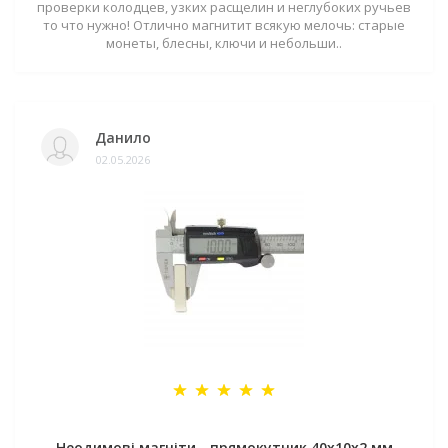
проверки колодцев, узких расщелин и неглубоких ручьев
то что нужно! Отлично магнитит всякую мелочь: старые
монеты, блесны, ключи и небольши..
Данило
02.05.2026
Неодимові магніти - прямокутник 40x10x2 мм