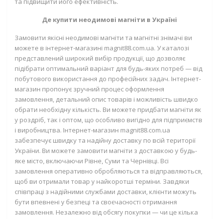
та підвищити його ефективність.
Де купити неодимові магніти в Україні
Замовити якісні неодимові магніти та магнітні знімачі ви
можете в інтернет-магазині magnit88.com.ua. У каталозі
представлений широкий вибір продукції, що дозволяє
підібрати оптимальний варіант для будь-яких потреб — від
побутового використання до професійних задач. Інтернет-
магазин пропонує зручний процес оформлення
замовлення, детальний опис товарів і можливість швидко
обрати необхідну кількість. Ви можете придбати магніти як
у роздріб, так і оптом, що особливо вигідно для підприємств
і виробництва. Інтернет-магазин magnit88.com.ua
забезпечує швидку та надійну доставку по всій території
України. Ви можете замовити магніти з доставкою у будь-
яке місто, включаючи Рівне, Суми та Чернівці. Всі
замовлення оперативно обробляються та відправляються,
щоб ви отримали товар у найкоротші терміни. Завдяки
співпраці з надійними службами доставки, клієнти можуть
бути впевнені у безпеці та своєчасності отримання
замовлення. Незалежно від обсягу покупки — чи це кілька