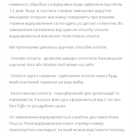
наявності, обробка та відправка буде здійснена протягом
1-2 днів. Якщо ж частина товарів тимчасово відсутня
менеджер інтернет-магазину повідомить про можливі
терміни відправлення та погодить усі деталі з клієнтом. Всі
замовлення незалежно від суми чи способу оплати
відправляються виключно після повної сплати.
Ми пропонуємо декілька зручних способів оплати:
·
Онлайн-оплата - дозволяє швидко оплатити банківською
карткою
Visa
або
Mastercard
прямо на сайті
·
Оплата через термінал -здійснення оплати через будь
який платіжний термінал на ваш вибір.
·
Безготівкова оплата - передбачений для організацій та
підприємств. Рахунок-фактура оформляється від 2 тис грн,
без ПДВ, по роздрібних цінах.
Усі замовлення відправляються службою доставки Нова
Пошта. Після відправлення клієнт отримує номер
транспортної накладної, за який можна відстежити посилку.