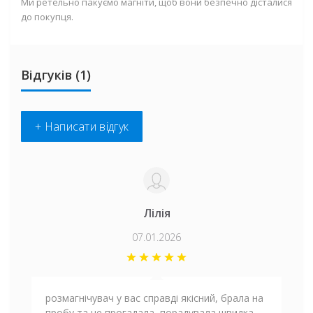
Ми ретельно пакуємо магніти, щоб вони безпечно дісталися
до покупця.
Відгуків (1)
+ Написати відгук
Лілія
07.01.2026
розмагнічувач у вас справді якісний, брала на
пробу та не прогадала, порадувала швидка