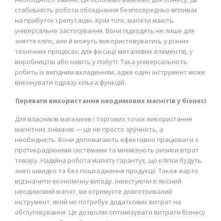
стабільність роботи обладнання безпосередньо впливає
на прибуток і репутацію. Крім того, магніти мають
універсальне застосування. Вони підходять не лише для
зняття кліпс, але й можуть використовуватись у різних
технічних процесах, для фіксації металевих елементів, у
виробництві або навіть у побуті. Така універсальність
робить їх вигідним вкладенням, адже один інструмент може
виконувати одразу кілька функцій.
Переваги використання неодимових магнітів у бізнесі
Для власників магазинів і торгових точок використання
магнітних знімачів — це не просто зручність, а
необхідність. Вони допомагають ефективно працювати з
протикрадіжними системами та мінімізують ризики втрат
товару. Надійна робота магніту гарантує, що кліпси будуть
зняті швидко та без пошкодження продукції. Також варто
відзначити економічну вигоду. Інвестуючи в якісний
неодимовий магніт, ви отримуєте довготривалий
інструмент, який не потребує додаткових витрат на
обслуговування. Це дозволяє оптимізувати витрати бізнесу