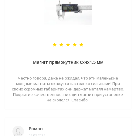
Магніт прямокутник 6х4х1.5 мм
Честно говоря, даже не ожидал, что эти маленькие
мощные магниты окажутся настолько сильными! При
своих скромных габаритах они держат металл намертво.
Покрытие качественное, ни один магнит при установке
не скололся. Спасибо..
Роман
03.05.2026