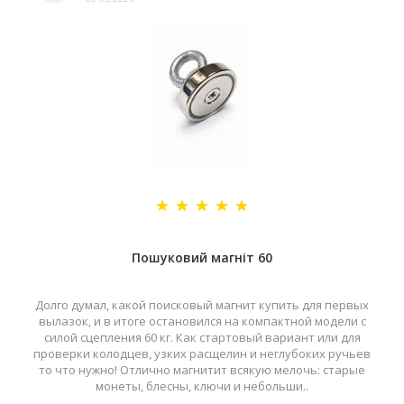
Пошуковий магніт 60
Долго думал, какой поисковый магнит купить для первых
вылазок, и в итоге остановился на компактной модели с
силой сцепления 60 кг. Как стартовый вариант или для
проверки колодцев, узких расщелин и неглубоких ручьев
то что нужно! Отлично магнитит всякую мелочь: старые
монеты, блесны, ключи и небольши..