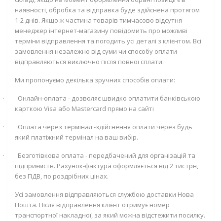
наявності, обробка та відправка буде здійснена протягом
1-2 днів. Якщо ж частина товарів тимчасово відсутня
менеджер інтернет-магазину повідомить про можливі
терміни відправлення та погодить усі деталі з клієнтом. Всі
замовлення незалежно від суми чи способу оплати
відправляються виключно після повної сплати.
Ми пропонуємо декілька зручних способів оплати:
·
Онлайн-оплата - дозволяє швидко оплатити банківською
карткою
Visa
або
Mastercard
прямо на сайті
·
Оплата через термінал -здійснення оплати через будь
який платіжний термінал на ваш вибір.
·
Безготівкова оплата - передбачений для організацій та
підприємств. Рахунок-фактура оформляється від 2 тис грн,
без ПДВ, по роздрібних цінах.
Усі замовлення відправляються службою доставки Нова
Пошта. Після відправлення клієнт отримує номер
транспортної накладної, за який можна відстежити посилку.