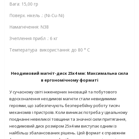
Вага: 15,00 гр
Поверх. нікель .: (Ni-Cu-Ni)
Намагнічення: N38
Зчеплення прибл .: 6 кг
Температура використання: до 80 ° C
Неодимовий магніт-диск 25х4 мм: Максимальна сила
в ергономічному форматі
У сучасному світі інженерних інновацій та побутового
вдосконалення неодимові магніти стали невидимими
героями, що забезпечують безперебійну роботу тисяч
механізмів і пристроїв. Коли виникає потреба у ідеальному
поєднанні невеликої товщини та значної сили притягання,
неодимовий диск розміром 25х4 мм
виступає одним із
найбільш збалансованих рішень. Цей формат є справжнім