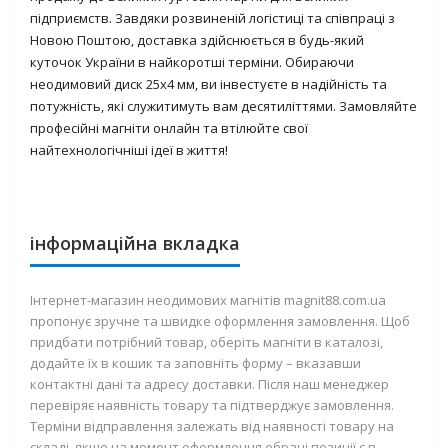
підприємств. Завдяки розвиненій логістиці та співпраці з
Новою Поштою, доставка здійснюється в будь-який
куточок України в найкоротші терміни. Обираючи
неодимовий диск 25х4 мм, ви інвестуєте в надійність та
потужність, які служитимуть вам десятиліттями. Замовляйте
професійні магніти онлайн та втілюйте свої
найтехнологічніші ідеї в життя!
інформаційна вкладка
Інтернет-магазин неодимових магнітів magnit88.com.ua
пропонує зручне та швидке оформлення замовлення. Щоб
придбати потрібний товар, оберіть магніти в каталозі,
додайте їх в кошик та заповніть форму – вказавши
контактні дані та адресу доставки. Після наш менеджер
перевіряє наявність товару та підтверджує замовлення.
Терміни відправлення залежать від наявності товару на
складі, якщо на момент оформлення обрані позиції є в