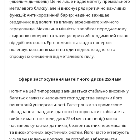
(нікель-мідь-нікель)
. Це не лише надає магніту преміального
металевого блиску, але й виконує ряд критично важливих
функцій:
Антикорозійний бар’єр:
надійно захищає
сердечник від вологи та впливу агресивного хімічного
середовища.
Механічна міцність:
запобігає передчасному
стиранню поверхні та захищає крихкий неодимовий сплав
від дрібних сколів.
Ергономічність:
гладка поверхня
полегшує ковзання магнітів один відносно одного та
спрощує їх очищення від металевого пилу.
Сфери застосування магнітного диска 25х4 мм
Попит на цей типорозмір залишається стабільно високим у
багатьох галузях народного господарства завдяки його
винятковій універсальності.
Електроніка та промислове
обладнання -
завдяки здатності створювати стабільне та
глибоке магнітне поле, диск 25х4 мм став невід’ємною
частиною сучасних датчиків, безконтактних перемикачів
та високоточних акустичних систем. Його часто інтегрують
у складні модульні корпуси, де потрібно забезпечити