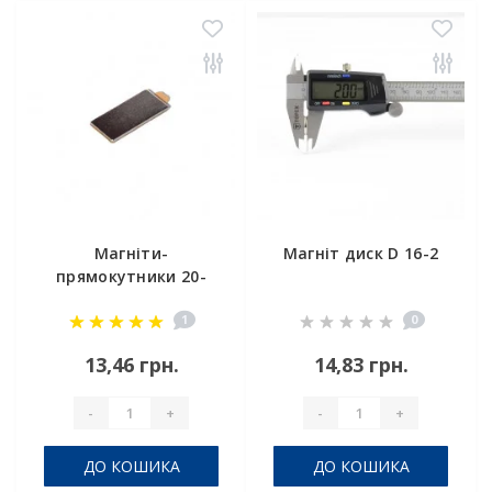
Магніти-
Магніт диск D 16-2
прямокутники 20-
10-1 (3м)
1
0
(самоклейка)
13,46 грн.
14,83 грн.
-
+
-
+
ДО КОШИКА
ДО КОШИКА