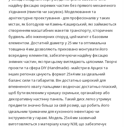
надійну фіксацію окремих частин без прямого механічного
з’єднання (гвинтів чи засувок).
Моделювання та
архітектурне проектування -
для професіоналів у таких
містах, як
Богодухів
чи
Камінь-Каширський
, які займаються
створенням масштабних макетів транспорту, історичних
будівель або інженерних споруд, цей магніт є базовим
елементом. Достатній діаметр у 25 мм та оптимальна
товщина 4 мм дозволяють приховано монтувати його
всередину елементів, забезпечуючи надійну фіксацію
знімних частин, які при цьому виглядають цілісними.
Творчі
проєкти та сфера DIY (Handmade) -
майстри в
Арцизі
та
інших регіонах цінують формат 25х4 мм за ідеальний
баланс сили та габаритів. Він достатньо широкий для
впевненого хвату пальцями і водночас достатньо плаский,
щоб бути вклеєним у кришку скриньки, органайзер або
декоративну настінну панель. Такий диск легко утримує
предмети значно більші за свій розмір, що робить його
ідеальним тримачем для кухонного інвентарю чи
інструментів у гаражі. Модель 25х4 мм зазвичай
виготовляється з матеріалу класу
N38
, що забезпечує