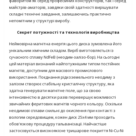
фаворитом як серед професійних конструкторів, так і серед
майстрів-аматорів, завдяки своїй здатності вирішувати
складні технічні завдання, залишаючись практично
непомітним у структурі виробу.
Секрет потужності та технологія виробництва
Неймовірна магнітна енергія цього диска зумовлена його
унікальним хімічним складом. Виріб виготовляється із
сучасного сплаву
NdFeB (неодим-залізо-бор)
. На сьогодні
цей матеріал визнаний найпотужнішим типом постійних
магнітів, доступним для масового промислового
використання. Поєднання рідкоземельного неодиму з
залізом створює стабільну кристалічну структуру, яка
здатна генерувати магнітне поле, що за своєю
інтенсивністю в десятки разів перевершує можливості
звичайних феритових магнітів чорного кольору. Оскільки
неодимові сплави схильні до окислення при контакті з
вологим середовищем, кожен диск 25х4 мм проходить
обов'язкову процедуру гальванізації. Найчастіше
застосовується високоякісне тришарове покриття
Ni-Cu-Ni