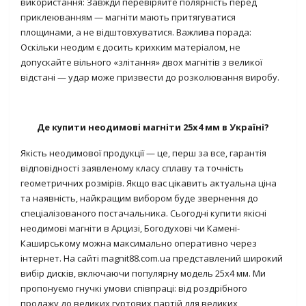
використання:
Завжди перевіряйте полярність перед
приклеюванням — магніти мають притягуватися
площинами, а не відштовхуватися.
Важлива порада:
Оскільки неодим є досить крихким матеріалом, не
допускайте вільного «злітання» двох магнітів з великої
відстані — удар може призвести до розколювання виробу.
Де купити неодимові магніти 25х4 мм в Україні?
Якість неодимової продукції — це, перш за все, гарантія
відповідності заявленому класу сплаву та точність
геометричних розмірів. Якщо вас цікавить актуальна ціна
та наявність, найкращим вибором буде звернення до
спеціалізованого постачальника. Сьогодні купити якісні
неодимові магніти в
Арцизі, Богодухові чи Камені-
Каширському
можна максимально оперативно через
інтернет. На сайті
magnit88.com.ua
представлений широкий
вибір дисків, включаючи популярну модель 25х4 мм. Ми
пропонуємо гнучкі умови співпраці: від роздрібного
продажу до великих гуртових партій для великих