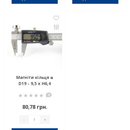
Магніти кільця ᴓ
D19 - 9,5 x H6,4
0
80,78 грн.
-
+