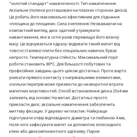
"золотий стандарт" намагніченості.
Тип намагнічення:
Аксіальне (полюси розташовані на пласких сторонах диска).
Це робить його максимально ефективним для з’єднання
«площина до площини».
Сила зчеплення:
Незважаючи на
компактний вигляд, диск здатний утримувати
навантаження, яке в сотні разів перевищує його власну
масу. Це відчувається одразу: відірвати такий магніт від
товстої сталевої плити без спеціальних навичок буває
непросто.
Температурна стійкість:
Максимальний поріг
роботи становить
80°C
. Для більшості побутових та
професійних завдань цього цілком достатньо. Проте варто
уникати прямого контакту з нагрівальними елементами,
оскільки перегрів може призвести до незворотної втрати
магнітних властивостей. Спосіб встановлення диска 25х4 мм
залежить від основи:
На метал:
Достатньо просто
прикласти диск; аксіальне намагнічення забезпечить
миттєву фіксацію.
У дерево чи пластик:
Найкраще
підготувати отвір відповідного діаметра та глибиною 4 мм,
після чого зафіксувати магніт за допомогою епоксидного
клею або двокомпонентного адгезиву.
Парне