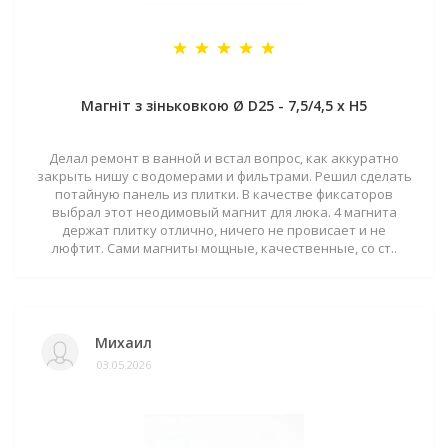
Магніт з зіньковкою Ø D25 - 7,5/4,5 х H5
Делал ремонт в ванной и встал вопрос, как аккуратно
закрыть нишу с водомерами и фильтрами. Решил сделать
потайную панель из плитки. В качестве фиксаторов
выбрал этот неодимовый магнит для люка. 4 магнита
держат плитку отлично, ничего не провисает и не
люфтит. Сами магниты мощные, качественные, со ст..
Михаил
03.05.2026