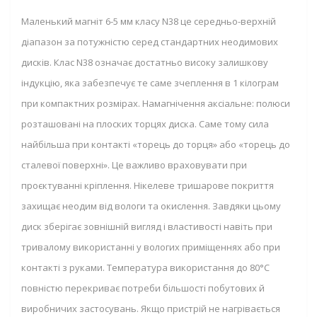
Маленький магніт 6-5 мм класу N38 це середньо-верхній
діапазон за потужністю серед стандартних неодимових
дисків. Клас N38 означає достатньо високу залишкову
індукцію, яка забезпечує те саме зчеплення в 1 кілограм
при компактних розмірах. Намагнічення аксіальне: полюси
розташовані на плоских торцях диска. Саме тому сила
найбільша при контакті «торець до торця» або «торець до
сталевої поверхні». Це важливо враховувати при
проєктуванні кріплення. Нікелеве тришарове покриття
захищає неодим від вологи та окислення. Завдяки цьому
диск зберігає зовнішній вигляд і властивості навіть при
тривалому використанні у вологих приміщеннях або при
контакті з руками. Температура використання до 80°C
повністю перекриває потреби більшості побутових й
виробничих застосувань. Якщо пристрій не нагрівається