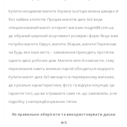
Купити неодимові магніти Україна сьогодні можна швидко й
без зайвих клопотів. Продаж магнітів диск 6х5 веде
спеціалізований магніт інтернет магазин magnit88.com.ua,
де зібраний широкий асортимент розмірів і форм. Якщо вам
потрібні магніти Овруч, магніти Збараж, магніти Переяслав
чи будь-яке інше місто, - замовлення приходить протягом
одного-двох робочих днів. Магніти легкі й компактні, тому
пересилання навіть великих партій обходиться недорого.
Купити магніт диск 6х5 мм варто в перевіреному магазині,
де є реальні характеристики, фото та відгуки покупців. Це
гарантія того, що ви отримаєте саме те, що замовляли, а не
підробку з непередбачуваною тягою.
Як правильно зберігати та використовувати диски
6×5