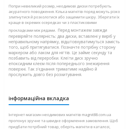
Попри невеликий розмір, неодимові диски потребують
акуратного поводження. Кілька магнітів поряд можуть різко
злипнутися й розколотися або защемити шкіру. Зберігати їх
краще в окремих осередках чи з пластиковими
Перед монтажем завжди
прокладками між рядами.
перевіряйте полярність: два диски, вставлені у виріб у
неправильному напрямку, відштовхуватимуться замість
того, щоб притягуватися. Позначте потрібну сторону
маркером або лаком для нігтів. Це займе секунду та
позбавить від переробки. Клеїти диск зручно
епоксидним клеєм після попереднього знежирення
поверхні. Так з'єднання триматиме надійно й
прослужить довго без розхитування.
інформаційна вкладка
Інтернет-магазин неодимових магнітів magnit88.com.ua
пропонує зручне та швидке оформлення замовлення. Щоб
придбати потрібний товар, оберіть магніти в каталозі,