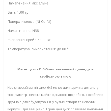
Намагнічення: аксіальне
Вага: 1,00 гр
Поверх. нікель .: (Ni-Cu-Ni)
Намагнічення: N38
Зчеплення прибл .: 1.00 кг
Температура використання: до 80 ° C
Магніт диск D 6×5 мм: невеликий циліндр із
серйозною тягою
Неодимовий магніт диск 6х5 мм це циліндрична деталь, у
якої діаметр і висота майже однакові, що робить її особливо
зручною для вбудовування у вузькі отвори та невеликі
корпуси. При вазі рівно 1 грам цей диск розвиває зчеплення