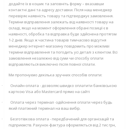
додайте їх в кошик та заповніть форму – вказавши
контактні дані та адресу доставки. Після наш менеджер
перевіряє наявність товару та підтверджує замовлення.
Терміни відправлення залежать від наявності товару на
складі, якщо на момент оформлення обрані позиції є в
наявності, обробка та відправка буде здійснена протягом
1-2 днів. Якщо ж частина товарів тимчасово відсутня
менеджер інтернет-магазину повідомить про можливі
терміни відправлення та погодить усі деталі з клієнтом. Всі
замовлення незалежно від суми чи способу оплати
відправляються виключно після повної сплати.
Ми пропонуємо декілька зручних способів оплати:
·
Онлайн-оплата - дозволяє швидко оплатити банківською
карткою
Visa
або
Mastercard
прямо на сайті
·
Оплата через термінал -здійснення оплати через будь
який платіжний термінал на ваш вибір.
·
Безготівкова оплата - передбачений для організацій та
підприємств. Рахунок-фактура оформляється від 2 тис грн,