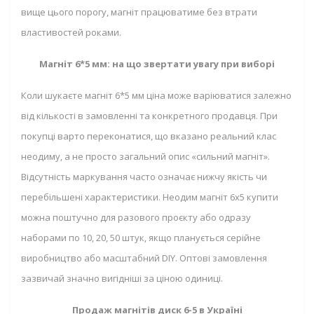
вище цього порогу, магніт працюватиме без втрати
властивостей роками.
Магніт 6*5 мм: на що звертати увагу при виборі
Коли шукаєте магніт 6*5 мм ціна може варіюватися залежно
від кількості в замовленні та конкретного продавця. При
покупці варто переконатися, що вказано реальний клас
неодиму, а не просто загальний опис «сильний магніт».
Відсутність маркування часто означає нижчу якість чи
перебільшені характеристики. Неодим магніт 6х5 купити
можна поштучно для разового проєкту або одразу
наборами по 10, 20, 50 штук, якщо планується серійне
виробництво або масштабний DIY. Оптові замовлення
зазвичай значно вигідніші за ціною одиниці.
Продаж магнітів диск 6-5 в Україні