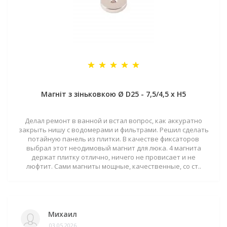
Магніт з зіньковкою Ø D25 - 7,5/4,5 х H5
Делал ремонт в ванной и встал вопрос, как аккуратно
закрыть нишу с водомерами и фильтрами. Решил сделать
потайную панель из плитки. В качестве фиксаторов
выбрал этот неодимовый магнит для люка. 4 магнита
держат плитку отлично, ничего не провисает и не
люфтит. Сами магниты мощные, качественные, со ст..
Михаил
03.05.2026