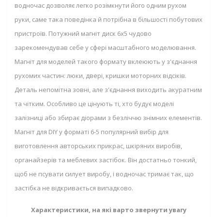
водночас дозволяє легко розімкнути його одним рухом
руки, саме така поведінка й потрібна в більшості побутових
пристроїв. Потужний магніт диск 6x5 чудово
зарекомендував себе у сфері масштабного моделювання.
Магніт для моделей такого формату вклеюють у з'єднання
рухомих частин: люки, двері, кришки моторних відсіків.
Деталь непомітна зовні, але з'єднання виходить акуратним
та чітким. Особливо це цінують ті, хто будує моделі
залізниці або збирає діорами з безліччю знімних елементів.
Магніт для DIY у форматі 6-5 популярний вибір для
виготовлення авторських прикрас, шкіряних виробів,
органайзерів та меблевих застібок. Він достатньо тонкий,
щоб не псувати силует виробу, і водночас тримає так, що
застібка не відкривається випадково.
Характеристики, на які варто звернути увагу