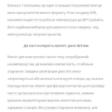
близько 1 кілограма. Це один із кращих показників сили до
маси серед магнітів малого формату. Клас неодиму N38,
нікелеве покриття та робоча температура до 80°C роблять
його надійним вибором для широкого кола завдань - від
електроніки до творчих проєктів.
Де застосовують магніт диск 6x5 мм
Магніт для електроніки такого типу затребуваний
насамперед там, де важливі компактність і стабільне
з'єднання. Завдяки своїй формі диск 6×5 легко
запресовується або вклеюється в круглі отвори, що значно
спрощує монтаж. Магніт для фіксації контактів цього розміру
часто зустрічається в портативних гаджетах, знімних
кришках акумуляторних відсіків, магнітних роз'ємах,
зарядних станціях. Він утримує з'єднання впевнено, але