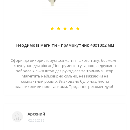
Неодимові магніти - прямокутник 40x10x2 мм
Сфери, де використовується магніт такого типу, безмежні:
я купував для фіксації інструментів у гаражі, а дружина
забрала кілька штук для рукоділля та тримача штор.
Магнітять неймовірно сильно, незважаючи на
компактний розмір. Упаковано було надійно, із
пластиковими проставками. Продавця рекомендую! ..
Арсений
02.05.2026