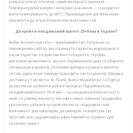
уникати різких зіткнень, адже матеріал є крихким.
Температурний режим також має значення — стандартні
магніти витримують до 80°C. Перевищення цієї межі може
призвести до втрати магнітних властивостей.
Де купити неодимовий магніт 25×9 мм в Україні?
Вибір якісного магніту — важливий етап. Купуючи на
перевірених сайтах, ви отримуєте гарантію відповідності
характеристик та довговічності покриття. Онлайн-
магазини дозволяють зручно порівнювати ціни та обирати
оптимальні варіанти. Особливо вигідно купувати магніти
оптом, адже вони завжди знаходять застосування. Швидка
доставка у такі міста, як Львів, Івано-Франківськ та Одеса
дозволяє не зупиняти робочі процеси. Підсумовуючи,
неодимовий магніт 25×9 мм — це поєднання компактності,
сили та універсальності. Він ефективно замінює традиційні
кріплення, забезпечує довговічність і відкриває нові
можливості для інженерів, дизайнерів та майстрів. Це
простий, але надзвичайно ефективний інструмент для
сучасних задач.