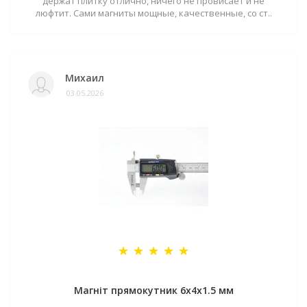
держат плитку отлично, ничего не провисает и не
люфтит. Сами магниты мощные, качественные, со ст..
Михаил
03.05.2026
Магніт прямокутник 6х4х1.5 мм