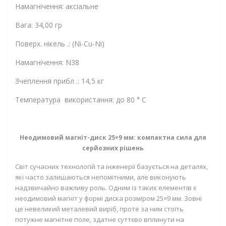
Намагнічення: аксіальне
Вага: 34,00 гр
Поверх. нікель .: (Ni-Cu-Ni)
Намагнічення: N38
Зчеплення прибл .: 14,5 кг
Температура використання: до 80 ° C
Неодимовий магніт-диск 25×9 мм: компактна сила для
серйозних рішень
Світ сучасних технологій та інженерії базується на деталях,
які часто залишаються непомітними, але виконують
надзвичайно важливу роль. Одним із таких елементів є
неодимовий магніт у формі диска розміром 25×9 мм. Зовні
це невеликий металевий виріб, проте за ним стоїть
потужне магнітне поле, здатне суттєво вплинути на