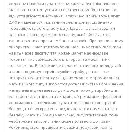
додаючи виробам сучасного вигляду та функціональності.
Магніт легко інтегрується в конструкцію меблів і створює
відчуття якісного виконання. З технічної точки зору магніт
25×9 мм має високі показники сили відриву, що значно
перевищують його власну вагу. Це досягається завдяки
властивостям неодимового сплаву, який зберігає свої
характеристики протягом багатьох років. При правильному
використанні магніт втрачає мінімальну частину своєї сили
навіть через десятиліття. Кожен магніт має нікелеве
покриття, яке захищає його від корозії та механічних
пошкоджень. Воно не лише додає естетичного вигляду, а й
значно подовжує термін служби виробу, дозволяючи
використовувати його у складних умовах. У промисловості
магніти цього типу використовуються в системах очищення
матеріалів від металевих домішок, а також у виробництві
електроніки, датчиків та динаміків. У рекламній сфері вони
допомагають швидко монтувати виставкові конструкції
без додаткових кріплень. Водночас варто пам’ятати про
безпеку. Магніт 25×9 мм має сильну силу притягання, тому
необережне використання може призвести до травм.
Рекомендується працювати в захисних рукавичках та