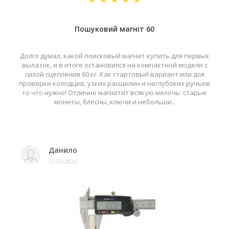
Пошуковий магніт 60
Долго думал, какой поисковый магнит купить для первых
вылазок, и в итоге остановился на компактной модели с
силой сцепления 60 кг. Как стартовый вариант или для
проверки колодцев, узких расщелин и неглубоких ручьев
то что нужно! Отлично магнитит всякую мелочь: старые
монеты, блесны, ключи и небольши..
Данило
02.05.2026