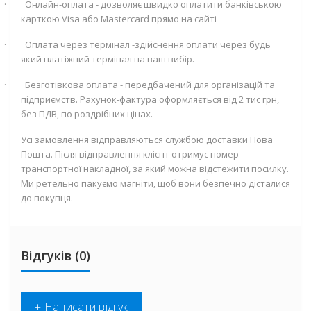
·
Онлайн-оплата - дозволяє швидко оплатити банківською
карткою
Visa
або
Mastercard
прямо на сайті
·
Оплата через термінал -здійснення оплати через будь
який платіжний термінал на ваш вибір.
·
Безготівкова оплата - передбачений для організацій та
підприємств. Рахунок-фактура оформляється від 2 тис грн,
без ПДВ, по роздрібних цінах.
Усі замовлення відправляються службою доставки Нова
Пошта. Після відправлення клієнт отримує номер
транспортної накладної, за який можна відстежити посилку.
Ми ретельно пакуємо магніти, щоб вони безпечно дісталися
до покупця.
Відгуків (0)
+ Написати відгук