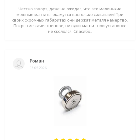
Честно говоря, даже не ожидал, что эти маленькие
мощные магниты окажутся настолько сильными! При
своих скромных габаритах они держат металл намертво.
Покрытие качественное, ни один магнит при установке
не скололся. Спасибо..
Роман
03.05.2026