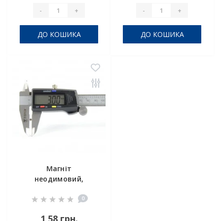
-
+
-
+
ДО КОШИКА
ДО КОШИКА
Магніт
неодимовий,
маленький D 3х1,5
0
мм
1,58 грн.