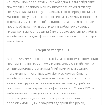
конструкцію меблів, технічного обладнання чи побутових
пристроїв. Неодимові магніти виготовляються зі сплаву
неодиму, заліза та бору — найсильнішого серед постійних
магнітів, доступних на сьогодні. Формат 25×9 мм вважається
оптимальним, коли потрібна висока сила притягання, але
простір обмежений. Діаметр 25 мм забезпечує хорошу
площу контакту, а товщина 9 мм створює достатню глибину
магнітного поля для ефективної роботи навіть через шари
матеріалів.
Сфери застосування
Магніт 25×9 мм давно перестав бути просто сувеніром і став
повноцінним інструментом у різних сферах. У майстернях
він використовується як надійний тримач для важких
інструментів — ключів, молотків чи викруток. Сильне
магнітне зчеплення дозволяє швидко закріплювати та
знімати інструменти без зайвих механізмів, що робить
робочий процес зручнішим і ефективнішим. У сфері DIY та
меблевого виробництва такі магніти активно
застосовуються для створення прихованих замків. Вони
забезпечують щільне закриття дверцят без ручок,