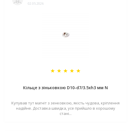
02.05.2026
Кільце з зіньковкою D10-d7/3.5хh3 мм N
Купував тут магніт з зенковкою, якість чудова, кріплення
надійне. Доставка швидка, усе прийшло в хорошому
стані...