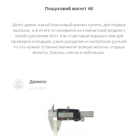
Пошуковий магніт 60
Долго думал, какой поисковый магнит купить для первых
вылазок, и в итоге остановился на компактной модели с
силой сцепления 60 кг. Как стартовый вариант или для
проверки колодцев, узких расщелин и неглубоких ручьев
то что нужно! Отлично магнитит всякую мелочь: старые
монеты, блесны, ключи и небольши..
Данило
02.05.2026