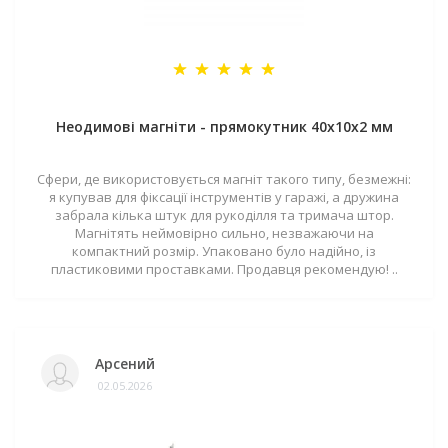
Неодимові магніти - прямокутник 40x10x2 мм
Сфери, де використовується магніт такого типу, безмежні:
я купував для фіксації інструментів у гаражі, а дружина
забрала кілька штук для рукоділля та тримача штор.
Магнітять неймовірно сильно, незважаючи на
компактний розмір. Упаковано було надійно, із
пластиковими проставками. Продавця рекомендую! ..
Арсений
02.05.2026