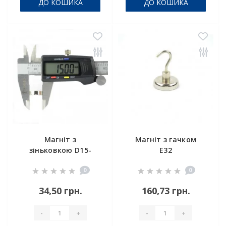
ДО КОШИКА
ДО КОШИКА
Магніт з
Магніт з гачком
зіньковкою D15-
E32
d7,5/3,5хh5 мм
0
0
34,50 грн.
160,73 грн.
-
+
-
+