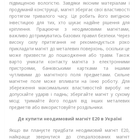
підвищеною вологістю. Завдяки якісним матеріалам і
продуманій конструкції, магніт зберігає свої властивості
протягом тривалого часу. Це робить його вигідною
інвестицією для тих, хто шукає надійне рішення для
кріплення. Працюючи з неодимовими магнітами,
важливо дотримуватись базових правил безпеки. Через
високу силу притягання не рекомендується різко
прикладати магніт до металевих поверхонь, оскільки це
може призвести до пошкодження або травм. Також
варто уникати контакту магніта з електронними
пристроями, банківськими картками та іншими
чутливими до магнітного поля предметами. Сильне
магнітне поле може впливати на їхню роботу. Для
збереження максимальних властивостей виробу: не
допускайте ударів і падінь; зберігайте магніт у сухому
місці; тримайте його подалі від інших металевих
предметів або використовуйте роздільники.
Де купити неодимовий магніт Е20 в Україні
Якщо ви плануєте придбати неодимовий магніт Е20,
найкраще звернутися до спеціалізованих магніт