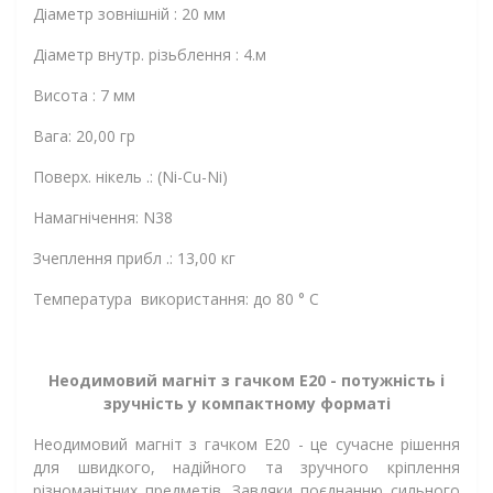
Діаметр зовнішній : 20 мм
Діаметр внутр. різьблення : 4.м
Висота : 7 мм
Вага: 20,00 гр
Поверх. нікель .: (Ni-Cu-Ni)
Намагнічення: N38
Зчеплення прибл .: 13,00 кг
Температура використання: до 80 ° C
Неодимовий магніт з гачком Е20 - потужність і
зручність у компактному форматі
Неодимовий магніт з гачком Е20 - це сучасне рішення
для швидкого, надійного та зручного кріплення
різноманітних предметів. Завдяки поєднанню сильного