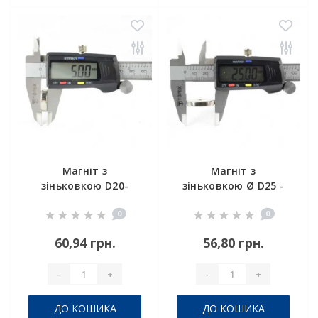
Магніт з
Магніт з
зіньковкою D20-
зіньковкою Ø D25 -
d7,5 / 4,5хh5
7,5/4,5 х H3
0
0
60,94 грн.
56,80 грн.
-
+
-
+
ДО КОШИКА
ДО КОШИКА