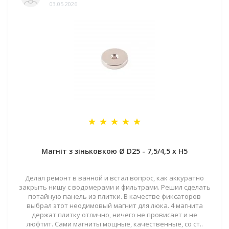
03.05.2026
Магніт з зіньковкою Ø D25 - 7,5/4,5 х H5
Делал ремонт в ванной и встал вопрос, как аккуратно
закрыть нишу с водомерами и фильтрами. Решил сделать
потайную панель из плитки. В качестве фиксаторов
выбрал этот неодимовый магнит для люка. 4 магнита
держат плитку отлично, ничего не провисает и не
люфтит. Сами магниты мощные, качественные, со ст..