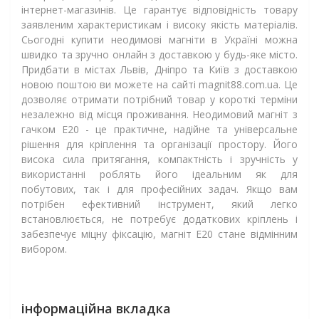
інтернет-магазинів. Це гарантує відповідність товару
заявленим характеристикам і високу якість матеріалів.
Сьогодні купити неодимові магніти в Україні можна
швидко та зручно онлайн з доставкою у будь-яке місто.
Придбати в містах Львів, Дніпро та Київ з доставкою
новою поштою ви можете на сайті magnit88.com.ua. Це
дозволяє отримати потрібний товар у короткі терміни
незалежно від місця проживання. Неодимовий магніт з
гачком Е20 - це практичне, надійне та універсальне
рішення для кріплення та організації простору. Його
висока сила притягання, компактність і зручність у
використанні роблять його ідеальним як для
побутових, так і для професійних задач. Якщо вам
потрібен ефективний інструмент, який легко
встановлюється, не потребує додаткових кріплень і
забезпечує міцну фіксацію, магніт Е20 стане відмінним
вибором.
інформаційна вкладка