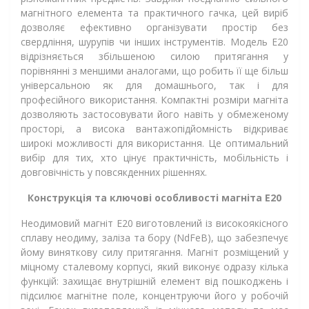
магнітного елемента та практичного гачка, цей виріб
дозволяє ефективно організувати простір без
свердління, шурупів чи інших інструментів. Модель Е20
відрізняється збільшеною силою притягання у
порівнянні з меншими аналогами, що робить її ще більш
універсальною як для домашнього, так і для
професійного використання. Компактні розміри магніта
дозволяють застосовувати його навіть у обмеженому
просторі, а висока вантажопідйомність відкриває
широкі можливості для використання. Це оптимальний
вибір для тих, хто цінує практичність, мобільність і
довговічність у повсякденних рішеннях.
Конструкція та ключові особливості магніта Е20
Неодимовий магніт Е20 виготовлений із високоякісного
сплаву неодиму, заліза та бору (NdFeB), що забезпечує
йому виняткову силу притягання. Магніт розміщений у
міцному сталевому корпусі, який виконує одразу кілька
функцій: захищає внутрішній елемент від пошкоджень і
підсилює магнітне поле, концентруючи його у робочій