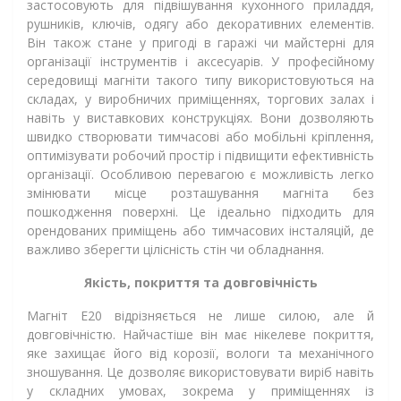
застосовують для підвішування кухонного приладдя,
рушників, ключів, одягу або декоративних елементів.
Він також стане у пригоді в гаражі чи майстерні для
організації інструментів і аксесуарів. У професійному
середовищі магніти такого типу використовуються на
складах, у виробничих приміщеннях, торгових залах і
навіть у виставкових конструкціях. Вони дозволяють
швидко створювати тимчасові або мобільні кріплення,
оптимізувати робочий простір і підвищити ефективність
організації. Особливою перевагою є можливість легко
змінювати місце розташування магніта без
пошкодження поверхні. Це ідеально підходить для
орендованих приміщень або тимчасових інсталяцій, де
важливо зберегти цілісність стін чи обладнання.
Якість, покриття та довговічність
Магніт Е20 відрізняється не лише силою, але й
довговічністю. Найчастіше він має нікелеве покриття,
яке захищає його від корозії, вологи та механічного
зношування. Це дозволяє використовувати виріб навіть
у складних умовах, зокрема у приміщеннях із