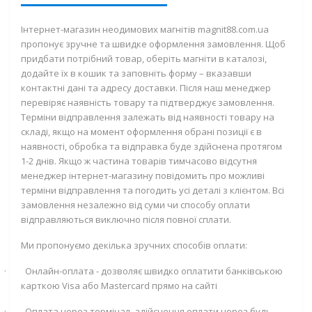
Інтернет-магазин неодимових магнітів magnit88.com.ua
пропонує зручне та швидке оформлення замовлення. Щоб
придбати потрібний товар, оберіть магніти в каталозі,
додайте їх в кошик та заповніть форму – вказавши
контактні дані та адресу доставки. Після наш менеджер
перевіряє наявність товару та підтверджує замовлення.
Терміни відправлення залежать від наявності товару на
складі, якщо на момент оформлення обрані позиції є в
наявності, обробка та відправка буде здійснена протягом
1-2 днів. Якщо ж частина товарів тимчасово відсутня
менеджер інтернет-магазину повідомить про можливі
терміни відправлення та погодить усі деталі з клієнтом. Всі
замовлення незалежно від суми чи способу оплати
відправляються виключно після повної сплати.
Ми пропонуємо декілька зручних способів оплати:
·
Онлайн-оплата - дозволяє швидко оплатити банківською
карткою
Visa
або
Mastercard
прямо на сайті
·
Оплата через термінал -здійснення оплати через будь