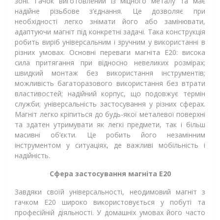
зоні. Гачок виготовлений із міцного металу та має
надійне різьбове з’єднання. Це дозволяє при
необхідності легко знімати його або замінювати,
адаптуючи магніт під конкретні задачі. Така конструкція
робить виріб універсальним і зручним у використанні в
різних умовах. Основні переваги магніта Е20: висока
сила притягання при відносно невеликих розмірах;
швидкий монтаж без використання інструментів;
можливість багаторазового використання без втрати
властивостей; надійний корпус, що подовжує термін
служби; універсальність застосування у різних сферах.
Магніт легко кріпиться до будь-якої металевої поверхні
та здатен утримувати як легкі предмети, так і більш
масивні об’єкти. Це робить його незамінним
інструментом у ситуаціях, де важливі мобільність і
надійність.
Сфера застосування магніта Е20
Завдяки своїй універсальності, неодимовий магніт з
гачком Е20 широко використовується у побуті та
професійній діяльності. У домашніх умовах його часто