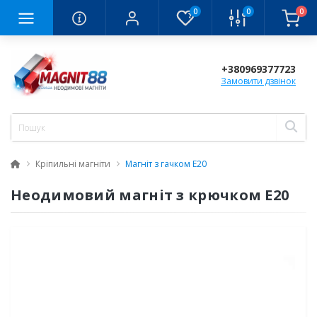
0
0
0
+380969377723
Замовити дзвінок
Кріпильні магніти
Магніт з гачком E20
Неодимовий магніт з крючком Е20