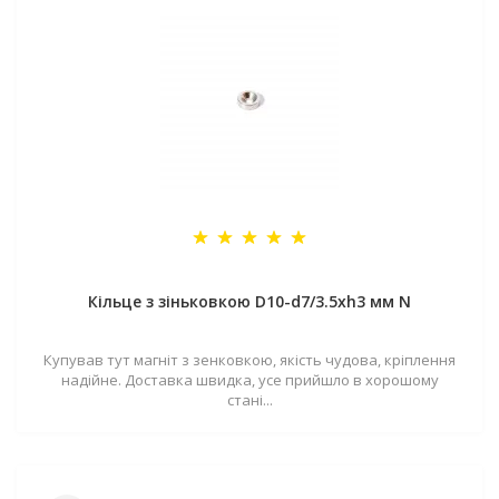
Кільце з зіньковкою D10-d7/3.5хh3 мм N
Купував тут магніт з зенковкою, якість чудова, кріплення
надійне. Доставка швидка, усе прийшло в хорошому
стані...