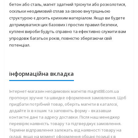
бетон або сталь, магніт здатний тріснути або розколотися,
оскільки неодимовий сплав за своєю внутрішньою
структурою є досить крихким матеріалом. Якщо ви будете
дотримуватися цих базових і простих правил безпеки,
куплені вироби будуть справно та ефективно служити вам
упродовж багатьох років, повністю зберігаючи свій
потенціал.
інформаційна вкладка
Інтернет-магазин неодимових магнітів magnit88.com.ua
пропонує зручне та швидке оформлення замовлення. Щоб
придбати потрібний товар, оберіть магніти в каталозі,
додайте їх в кошик та заповніть форму – вказавши
контактні дані та адресу доставки. Після наш менеджер
перевіряє наявність товару та підтверджує замовлення.
Терміни відправлення залежать від наявності товару на
складі, якщо на момент оформлення обрані позиції є в