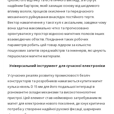
сріблястого відтінку та естетичного вигляду, а й слугує
надійним бар'єром, який захищає основу від шкідливого
впливу вологи, процесів окислення та передчасного
механічного руйнування внаслідок постійного тертя.
Вектор намагнічення у такої кулі є аксіальним, завдяки чому
вона здатна максимально чітко та прогнозовано
орієнтуватися у просторі відносно магнітних полюсів інших
взаємодіючих об’єктів. Поєднання таких робочих
параметрів робить цей товар лідером за кількістю
пошукових запитів серед майстрів та інженерів, які цінують
першокласні магнітні матеріали.
Універсальний інструмент для сучасної електроніки
У сучасних реаліях розвитку промисловості безліч
конструкторів та розробників намагаються купити магніт
кулька нікель D 15 мм для його подальшої інтеграції в
різноманітні складні механізми та високотехнологічні
пристрої. Цей елемент став неймовірно затребуваним як
магніт для електроніки нового покоління, де існує критична
потреба у створенні надійної рухомої фіксації, шарнірних