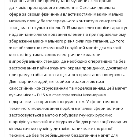
з’єднань або при проектуванні чутливих сенсорних
датчиків просторового положення. Оскільки ідеальна
сфера за своїми фізичними властивостями має мінімально
можливу площу безпосереднього контакту в конкретній
точці, магніт кулька нікель D 15 мм для електроніки гарантує
надзвичайно легке ковзання елементів при паралельному
збереженні максимального рівня сили притягання. До того
ж це абсолютно незамінний і надійний магніт для фіксації
контактів у тимчасових електричних колах чи
випробувальних стендах, де необхідно оперативно та без
застосування пайки з'єднати окремі провідники, досягаючи
при цьому стабільного та щільного прилягання поверхонь.
Для творчих людей, які серйозно захоплюються
самостійним конструюванням та моделюванням, цей магніт
кулька нікель D 15 мм стає справжнім інженерним
відкриттям та корисним інструментом. У сфере точного
технічного моделювання подібні металеві сфери активно
застосовуються з метою побудови гнучких рухомих
шарнірів у колекційних фігурках або для реалізації складних
кінематичних вузлів у деталізованих макетах різної
техніки. Це без перебільшення бездоганний магніт для