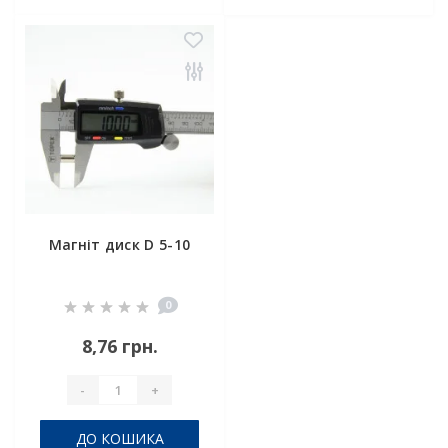
Магніт диск D 5-10
0
8,76 грн.
-
+
ДО КОШИКА