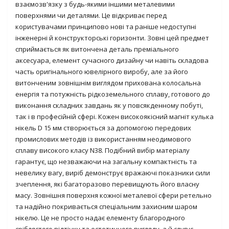
взаємозв'язку з будь-якими іншими металевими
поверхнями чи деталями. Це відкриває перед
користувачами принципово нові та раніше недоступні
інженерні й конструкторські горизонти. Зовні цей предмет
сприймається як витончена деталь преміального
аксесуара, елемент сучасного дизайну чи навіть складова
часть оригінального ювелірного виробу, але за його
витонченим зовнішнім виглядом прихована колосальна
енергія та потужність рідкоземельного сплаву, готового до
виконання складних завдань як у повсякденному побуті,
так і в професійній сфері. Кожен високоякісний магніт кулька
нікель D 15 мм створюється за допомогою передових
промислових методів із використанням неодимового
сплаву високого класу N38. Подібний вибір матеріалу
гарантує, що незважаючи на загальну компактність та
невелику вагу, виріб демонструє вражаючі показники сили
зчеплення, які багаторазово перевищують його власну
масу. Зовнішня поверхня кожної металевої сфери ретельно
та надійно покривається спеціальним захисним шаром
нікелю. Це не просто надає елементу благородного