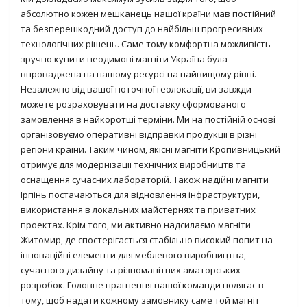
абсолютно кожен мешканець нашої країни мав постійний
та безперешкодний доступ до найбільш прогресивних
технологічних рішень. Саме тому комфортна можливість
зручно купити неодимові магніти Україна була
впроваджена на нашому ресурсі на найвищому рівні.
Незалежно від вашої поточної геолокації, ви завжди
можете розраховувати на доставку сформованого
замовлення в найкоротші терміни. Ми на постійній основі
організовуємо оперативні відправки продукції в різні
регіони країни. Таким чином, якісні магніти Кропивницький
отримує для модернізації технічних виробництв та
оснащення сучасних лабораторій. Також надійні магніти
Ірпінь постачаються для відновлення інфраструктури,
використання в локальних майстернях та приватних
проектах. Крім того, ми активно надсилаємо магніти
Житомир, де спостерігається стабільно високий попит на
інноваційні елементи для меблевого виробництва,
сучасного дизайну та різноманітних аматорських
розробок. Головне прагнення нашої команди полягає в
тому, щоб надати кожному замовнику саме той магніт