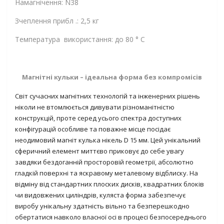
Намагнічення: N38
Зчеплення прибл .: 2,5 кг
Температура використання: до 80 ° C
Магнітні кульки – ідеальна форма без компромісів
Світ сучасних магнітних технологій та інженерних рішень
ніколи не втомлюється дивувати різноманітністю
конструкцій, проте серед усього спектра доступних
конфігурацій особливе та поважне місце посідає
неодимовий магніт кулька нікель D 15 мм. Цей унікальний
сферичний елемент миттєво приковує до себе увагу
завдяки бездоганній просторовій геометрії, абсолютно
гладкій поверхні та яскравому металевому відблиску. На
відміну від стандартних плоских дисків, квадратних блоків
чи видовжених циліндрів, куляста форма забезпечує
виробу унікальну здатність вільно та безперешкодно
обертатися навколо власної осі в процесі безпосереднього