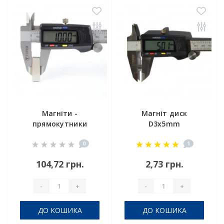
Магніти -
Магніт диск
прямокутники
D3x5mm
30x10x10 мм
0
1
104,72 грн.
2,73 грн.
-
+
-
+
ДО КОШИКА
ДО КОШИКА