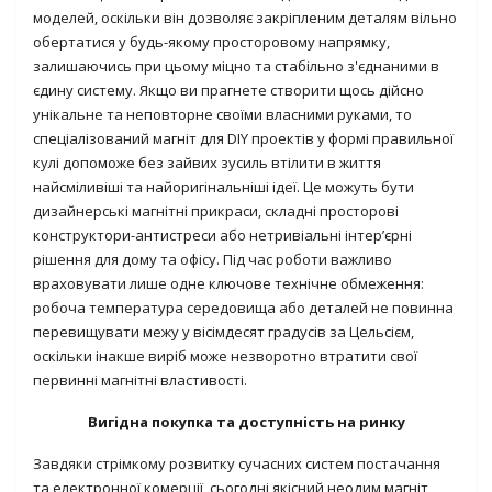
моделей, оскільки він дозволяє закріпленим деталям вільно
обертатися у будь-якому просторовому напрямку,
залишаючись при цьому міцно та стабільно з'єднаними в
єдину систему. Якщо ви прагнете створити щось дійсно
унікальне та неповторне своїми власними руками, то
спеціалізований магніт для DIY проектів у формі правильної
кулі допоможе без зайвих зусиль втілити в життя
найсміливіші та найоригінальніші ідеї. Це можуть бути
дизайнерські магнітні прикраси, складні просторові
конструктори-антистреси або нетривіальні інтер’єрні
рішення для дому та офісу. Під час роботи важливо
враховувати лише одне ключове технічне обмеження:
робоча температура середовища або деталей не повинна
перевищувати межу у вісімдесят градусів за Цельсієм,
оскільки інакше виріб може незворотно втратити свої
первинні магнітні властивості.
Вигідна покупка та доступність на ринку
Завдяки стрімкому розвитку сучасних систем постачання
та електронної комерції, сьогодні якісний неодим магніт