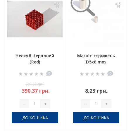
Неокуб Червоний
Магніт стрижень
(Red)
D5x8 mm
0
0
827,62 грн.
390,37 грн.
8,23 грн.
-
+
-
+
ДО КОШИКА
ДО КОШИКА