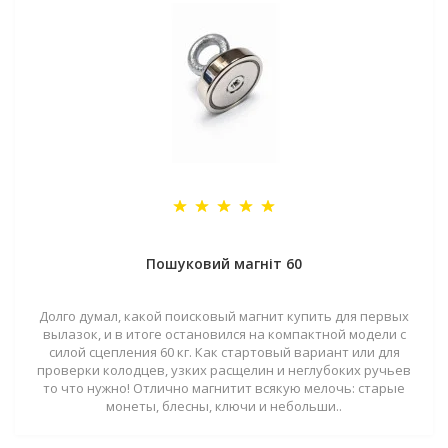
Пошуковий магніт 60
Долго думал, какой поисковый магнит купить для первых
вылазок, и в итоге остановился на компактной модели с
силой сцепления 60 кг. Как стартовый вариант или для
проверки колодцев, узких расщелин и неглубоких ручьев
то что нужно! Отлично магнитит всякую мелочь: старые
монеты, блесны, ключи и небольши..