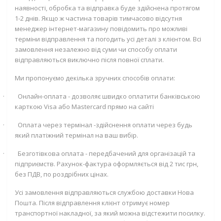
наявності, обробка та відправка буде здійснена протягом
1-2 днів. Якщо ж частина товарів тимчасово відсутня
менеджер інтернет-магазину повідомить про можливі
терміни відправлення та погодить усі деталі з клієнтом. Всі
замовлення незалежно від суми чи способу оплати
відправляються виключно після повної сплати.
Ми пропонуємо декілька зручних способів оплати:
·
Онлайн-оплата - дозволяє швидко оплатити банківською
карткою
Visa
або
Mastercard
прямо на сайті
·
Оплата через термінал -здійснення оплати через будь
який платіжний термінал на ваш вибір.
·
Безготівкова оплата - передбачений для організацій та
підприємств. Рахунок-фактура оформляється від 2 тис грн,
без ПДВ, по роздрібних цінах.
Усі замовлення відправляються службою доставки Нова
Пошта. Після відправлення клієнт отримує номер
транспортної накладної, за який можна відстежити посилку.