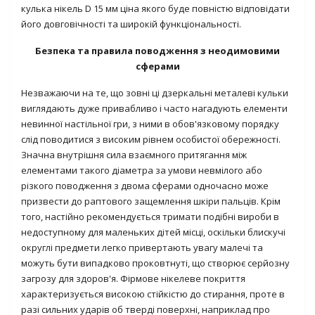
кулька нікель D 15 мм ціна якого буде повністю відповідати
його довговічності та широкій функціональності.
Безпека та правила поводження з неодимовими
сферами
Незважаючи на те, що зовні ці дзеркальні металеві кульки
виглядають дуже привабливо і часто нагадують елементи
невинної настільної гри, з ними в обов'язковому порядку
слід поводитися з високим рівнем особистої обережності.
Значна внутрішня сила взаємного притягання між
елементами такого діаметра за умови невмілого або
різкого поводження з двома сферами одночасно може
призвести до раптового защемлення шкіри пальців. Крім
того, настійно рекомендується тримати подібні вироби в
недоступному для маленьких дітей місці, оскільки блискучі
округлі предмети легко привертають увагу малечі та
можуть бути випадково проковтнуті, що створює серйозну
загрозу для здоров'я. Фірмове нікелеве покриття
характеризується високою стійкістю до стирання, проте в
разі сильних ударів об тверді поверхні, наприклад про