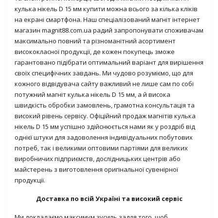
кулька нікель D 15 мм купити можна всього за кілька кліків
на екрані смартфона. Наш спеціалізований магніт інтернет
магазин magnit88.com.ua радий запропонувати споживачам
максимально повний та різноманітний асортимент
висококласної продукції, де кожен покупець зможе
гарантовано підібрати оптимальний варіант для вирішення
своїх специфічних завдань. Ми чудово розуміємо, що для
кожного відвідувача сайту важливий не лише сам по собі
потужний магніт кулька нікель D 15 мм, а й висока
швидкість обробки замовлень, грамотна консультація та
високий рівень сервісу. Офіційний продаж магнітів кулька
нікель D 15 мм успішно здійснюється нами як у роздріб від
однієї штуки для задоволення індивідуальних побутових
потреб, так і великими оптовими партіями для великих
виробничих підприємств, дослідницьких центрів або
майстерень з виготовлення оригінальної сувенірної
продукції.
Доставка по всій Україні та високий сервіс
Ми докладаємо максимум зусиль задля того, щоб