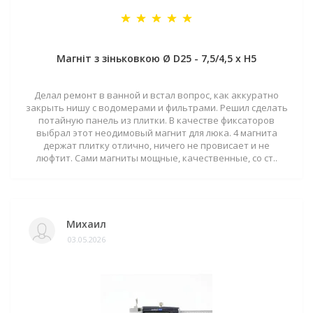
Магніт з зіньковкою Ø D25 - 7,5/4,5 х H5
Делал ремонт в ванной и встал вопрос, как аккуратно
закрыть нишу с водомерами и фильтрами. Решил сделать
потайную панель из плитки. В качестве фиксаторов
выбрал этот неодимовый магнит для люка. 4 магнита
держат плитку отлично, ничего не провисает и не
люфтит. Сами магниты мощные, качественные, со ст..
Михаил
03.05.2026