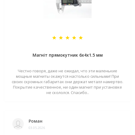
Магніт прямокутник 6х4х1.5 мм
Честно говоря, даже не ожидал, что эти маленькие
мощные магниты окажутся настолько сильными! При
своих скромных габаритах они держат металл намертво.
Покрытие качественное, ни один магнит при установке
не скололся. Спасибо..
Роман
03.05.2026